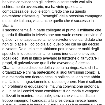
ha vinto convincendo gli indecisi o sottraendo voti allo
schieramento avversario, ma ha vinto grazie alla
compattezza dei suoi elettori. Credo che su questo
dovrebbero riflettere gli "strateghi" della prossima campagna
elettorale italiana, visto anche quello che è successo in
Sicilia.
Il secondo tema è in parte collegato al primo. Il militante che
guarda il dibattito in televisione non vuole essere convinto, è
già convinto, aspetta soltanto lo scivolone del candidato che
non gli piace e il colpo d'ala di quello per cui ha già deciso
di votare. Da quello che abbiamo potuto vedere molti degli
spot che in queste settimane hanno inondato le televisioni
locali degli stati in bilico avevano la funzione di far votare i
propri, di galvanizzare quelli che avevano già deciso.
Obama nel suo discorso della vittoria ha ringraziato chi ha
organizzato e chi ha partecipato ai suoi tantissimi comizi; a
mia memoria non ricordo nessun politico italiano che abbia
mai fatto un ringraziamento di questo genere. Non è soltanto
un problema di educazione, ma una convinzione profonda:
qui in Italia i comizi sono considerati fuori moda e vengono
utilizzati in maniera residuale, senza che vi sia dedicato
troppo impegno. I candidati alla presidenza invece hanno