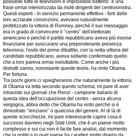
possiede tutte le televisioni è impossibile batterlo" è una
frase ormai interiorizzata da molti dirigenti del centrosinistra.
Questi esperti - in servizio permanente effettivo - forti delle
loro acclarate convinzioni, avevano naturalmente
profetizzato la vittoria di Romney, perché il suo messaggio
era in grado di convincere il "centro" dell'elettorato
americano e perché il partito repubblicano aveva più risorse
finanziarie per assicurarsi una preponderante presenza
televisiva; l'esito del primo dibattito, con la netta vittoria del
candidato repubblicano, aveva soltanto confermato quello
che a loro pareva ormai ineluttabile. Come anche i più
distratti sanno, nonostante queste teorie, ha vinto Obama.
Per fortuna.
Tra pochi giorni ci spiegheranno che naturalmente la vittoria
di Obama va letta secondo questo schema; mi pare di aver
intravisto sui giornali che Renzi - campione italiano di
questa idea dell'occupazione del centro - senza alcuna
vergogna, abbia detto che Obama ha vinto perché si è
dimostrato "renziano" o qualcosa del genere. Al di là di
queste sciocchezze, mi pare interessante capire cosa è
successo davvero negli Stati Uniti, che è un paese molto
complesso e sui cui non è facile fare analisi, dal momento
che la politica in quel paese ha caratteri molto diversi da