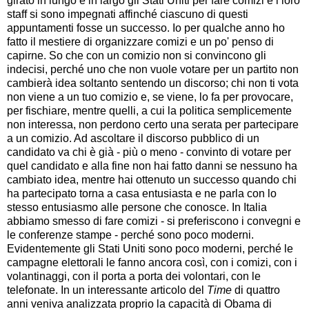
girato in lungo e in largo gli Stati Uniti per fare comizi e i loro
staff si sono impegnati affinché ciascuno di questi
appuntamenti fosse un successo. Io per qualche anno ho
fatto il mestiere di organizzare comizi e un po' penso di
capirne. So che con un comizio non si convincono gli
indecisi, perché uno che non vuole votare per un partito non
cambierà idea soltanto sentendo un discorso; chi non ti vota
non viene a un tuo comizio e, se viene, lo fa per provocare,
per fischiare, mentre quelli, a cui la politica semplicemente
non interessa, non perdono certo una serata per partecipare
a un comizio. Ad ascoltare il discorso pubblico di un
candidato va chi è già - più o meno - convinto di votare per
quel candidato e alla fine non hai fatto danni se nessuno ha
cambiato idea, mentre hai ottenuto un successo quando chi
ha partecipato torna a casa entusiasta e ne parla con lo
stesso entusiasmo alle persone che conosce. In Italia
abbiamo smesso di fare comizi - si preferiscono i convegni e
le conferenze stampe - perché sono poco moderni.
Evidentemente gli Stati Uniti sono poco moderni, perché le
campagne elettorali le fanno ancora così, con i comizi, con i
volantinaggi, con il porta a porta dei volontari, con le
telefonate. In un interessante articolo del
Time
di quattro
anni veniva analizzata proprio la capacità di Obama di