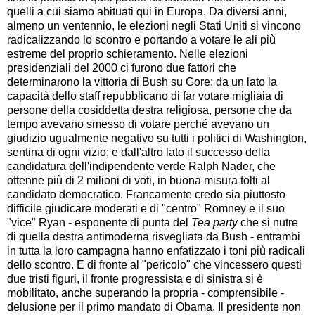
quelli a cui siamo abituati qui in Europa. Da diversi anni,
almeno un ventennio, le elezioni negli Stati Uniti si vincono
radicalizzando lo scontro e portando a votare le ali più
estreme del proprio schieramento. Nelle elezioni
presidenziali del 2000 ci furono due fattori che
determinarono la vittoria di Bush su Gore: da un lato la
capacità dello staff repubblicano di far votare migliaia di
persone della cosiddetta destra religiosa, persone che da
tempo avevano smesso di votare perché avevano un
giudizio ugualmente negativo su tutti i politici di Washington,
sentina di ogni vizio; e dall'altro lato il successo della
candidatura dell'indipendente verde Ralph Nader, che
ottenne più di 2 milioni di voti, in buona misura tolti al
candidato democratico. Francamente credo sia piuttosto
difficile giudicare moderati e di "centro" Romney e il suo
"vice" Ryan - esponente di punta del
Tea party
che si nutre
di quella destra antimoderna risvegliata da Bush - entrambi
in tutta la loro campagna hanno enfatizzato i toni più radicali
dello scontro. E di fronte al "pericolo" che vincessero questi
due tristi figuri, il fronte progressista e di sinistra si è
mobilitato, anche superando la propria - comprensibile -
delusione per il primo mandato di Obama. Il presidente non