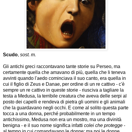
Scudo
,
sost. m.
Gli antichi greci raccontavano tante storie su Perseo, ma
certamente quella che amavano di più, quella che li teneva
avvinti quando l'aedo cominciava il suo canto, era quella in
cui il figlio di Zeus e Danae, per ordine di un re cattivo - c'è
sempre un re cattivo in queste storie - riusciva a tagliare la
testa a Medusa, la terribile creatura che aveva delle serpi al
posto dei capelli e rendeva di pietra gli uomini e gli animali
che la guardavano negli occhi. E come al solito questa parte
tocca a una donna, perché probabilmente in un tempo
antichissimo, Medusa non era un mostro, ma una divinità
benigna - e il suo nome significa infatti
colei che protegge
-
al tempo in cui comandavano le donne; ma poi le donne