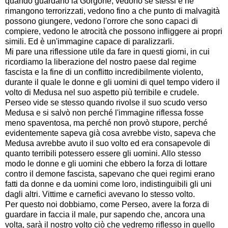
quando guardano la Gorgone, vedono se stessi e ne
rimangono terrorizzati, vedono fino a che punto di malvagità
possono giungere, vedono l'orrore che sono capaci di
compiere, vedono le atrocità che possono infliggere ai propri
simili. Ed è un'immagine capace di paralizzarli.
Mi pare una riflessione utile da fare in questi giorni, in cui
ricordiamo la liberazione del nostro paese dal regime
fascista e la fine di un conflitto incredibilmente violento,
durante il quale le donne e gli uomini di quel tempo videro il
volto di Medusa nel suo aspetto più terribile e crudele.
Perseo vide se stesso quando rivolse il suo scudo verso
Medusa e si salvò non perché l'immagine riflessa fosse
meno spaventosa, ma perché non provò stupore, perché
evidentemente sapeva già cosa avrebbe visto, sapeva che
Medusa avrebbe avuto il suo volto ed era consapevole di
quanto terribili potessero essere gli uomini. Allo stesso
modo le donne e gli uomini che ebbero la forza di lottare
contro il demone fascista, sapevano che quei regimi erano
fatti da donne e da uomini come loro, indistinguibili gli uni
dagli altri. Vittime e carnefici avevano lo stesso volto.
Per questo noi dobbiamo, come Perseo, avere la forza di
guardare in faccia il male, pur sapendo che, ancora una
volta, sarà il nostro volto ciò che vedremo riflesso in quello