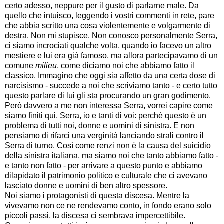
certo adesso, neppure per il gusto di parlarne male. Da
quello che intuisco, leggendo i vostri commenti in rete, pare
che abbia scritto una cosa violentemente e volgarmente di
destra. Non mi stupisce. Non conosco personalmente Serra,
ci siamo incrociati qualche volta, quando io facevo un altro
mestiere e lui era già famoso, ma allora partecipavamo di un
comune
milieu
, come diciamo noi che abbiamo fatto il
classico. Immagino che oggi sia affetto da una certa dose di
narcisismo - succede a noi che scriviamo tanto - e certo tutto
questo parlare di lui gli sta procurando un gran godimento.
Però davvero a me non interessa Serra, vorrei capire come
siamo finiti qui, Serra, io e tanti di voi: perché questo è un
problema di tutti noi, donne e uomini di sinistra. E non
pensiamo di rifarci una verginità lanciando strali contro il
Serra di turno. Così come renzi non è la causa del suicidio
della sinistra italiana, ma siamo noi che tanto abbiamo fatto -
e tanto non fatto - per arrivare a questo punto e abbiamo
dilapidato il patrimonio politico e culturale che ci avevano
lasciato donne e uomini di ben altro spessore.
Noi siamo i protagonisti di questa discesa. Mentre la
vivevamo non ce ne rendevamo conto, in fondo erano solo
piccoli passi, la discesa ci sembrava impercettibile.