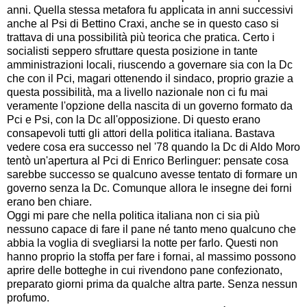
anni. Quella stessa metafora fu applicata in anni successivi
anche al Psi di Bettino Craxi, anche se in questo caso si
trattava di una possibilità più teorica che pratica. Certo i
socialisti seppero sfruttare questa posizione in tante
amministrazioni locali, riuscendo a governare sia con la Dc
che con il Pci, magari ottenendo il sindaco, proprio grazie a
questa possibilità, ma a livello nazionale non ci fu mai
veramente l'opzione della nascita di un governo formato da
Pci e Psi, con la Dc all'opposizione. Di questo erano
consapevoli tutti gli attori della politica italiana. Bastava
vedere cosa era successo nel '78 quando la Dc di Aldo Moro
tentò un'apertura al Pci di Enrico Berlinguer: pensate cosa
sarebbe successo se qualcuno avesse tentato di formare un
governo senza la Dc. Comunque allora le insegne dei forni
erano ben chiare.
Oggi mi pare che nella politica italiana non ci sia più
nessuno capace di fare il pane né tanto meno qualcuno che
abbia la voglia di svegliarsi la notte per farlo. Questi non
hanno proprio la stoffa per fare i fornai, al massimo possono
aprire delle botteghe in cui rivendono pane confezionato,
preparato giorni prima da qualche altra parte. Senza nessun
profumo.