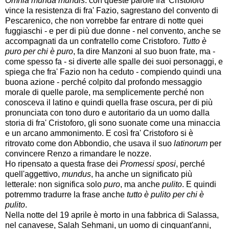
Omnia munda mundis
: con queste parole fra' Cristoforo
vince la resistenza di fra' Fazio, sagrestano del convento di
Pescarenico, che non vorrebbe far entrare di notte quei
fuggiaschi - e per di più due donne - nel convento, anche se
accompagnati da un confratello come Cristoforo.
Tutto è
puro per chi è puro
, fa dire Manzoni al suo buon frate, ma -
come spesso fa - si diverte alle spalle dei suoi personaggi, e
spiega che fra' Fazio non ha ceduto - compiendo quindi una
buona azione - perché colpito dal profondo messaggio
morale di quelle parole, ma semplicemente perché non
conosceva il latino e quindi quella frase oscura, per di più
pronunciata con tono duro e autoritario da un uomo dalla
storia di fra' Cristoforo, gli sono suonate come una minaccia
e un arcano ammonimento. E così fra' Cristoforo si è
ritrovato come don Abbondio, che usava il suo
latinorum
per
convincere Renzo a rimandare le nozze.
Ho ripensato a questa frase dei
Promessi sposi
, perché
quell'aggettivo,
mundus
, ha anche un significato più
letterale: non significa solo
puro
, ma anche
pulito
. E quindi
potremmo tradurre la frase anche
tutto è pulito per chi è
pulito
.
Nella notte del 19 aprile è morto in una fabbrica di Salassa,
nel canavese, Salah Sehmani, un uomo di cinquant'anni,