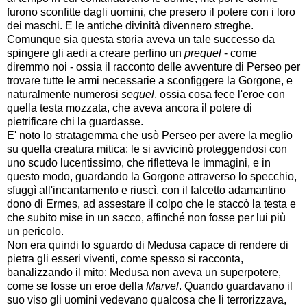
furono sconfitte dagli uomini, che presero il potere con i loro
dei maschi. E le antiche divinità divennero streghe.
Comunque sia questa storia aveva un tale successo da
spingere gli aedi a creare perfino un
prequel
- come
diremmo noi - ossia il racconto delle avventure di Perseo per
trovare tutte le armi necessarie a sconfiggere la Gorgone, e
naturalmente numerosi
sequel
, ossia cosa fece l'eroe con
quella testa mozzata, che aveva ancora il potere di
pietrificare chi la guardasse.
E' noto lo stratagemma che usò Perseo per avere la meglio
su quella creatura mitica: le si avvicinò proteggendosi con
uno scudo lucentissimo, che rifletteva le immagini, e in
questo modo, guardando la Gorgone attraverso lo specchio,
sfuggì all'incantamento e riuscì, con il falcetto adamantino
dono di Ermes, ad assestare il colpo che le staccò la testa e
che subito mise in un sacco, affinché non fosse per lui più
un pericolo.
Non era quindi lo sguardo di Medusa capace di rendere di
pietra gli esseri viventi, come spesso si racconta,
banalizzando il mito: Medusa non aveva un superpotere,
come se fosse un eroe della
Marvel
. Quando guardavano il
suo viso gli uomini vedevano qualcosa che li terrorizzava,