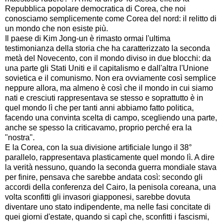
Repubblica popolare democratica di Corea, che noi
conosciamo semplicemente come Corea del nord: il relitto di
un mondo che non esiste più.
Il paese di Kim Jong-un è rimasto ormai l'ultima
testimonianza della storia che ha caratterizzato la seconda
metà del Novecento, con il mondo diviso in due blocchi: da
una parte gli Stati Uniti e il capitalismo e dall'altra l'Unione
sovietica e il comunismo. Non era ovviamente così semplice
neppure allora, ma almeno è così che il mondo in cui siamo
nati e cresciuti rappresentava se stesso e soprattutto è in
quel mondo lì che per tanti anni abbiamo fatto politica,
facendo una convinta scelta di campo, scegliendo una parte,
anche se spesso la criticavamo, proprio perché era la
"nostra".
E la Corea, con la sua divisione artificiale lungo il 38°
parallelo, rappresentava plasticamente quel mondo lì. A dire
la verità nessuno, quando la seconda guerra mondiale stava
per finire, pensava che sarebbe andata così: secondo gli
accordi della conferenza del Cairo, la penisola coreana, una
volta sconfitti gli invasori giapponesi, sarebbe dovuta
diventare uno stato indipendente, ma nelle fasi concitate di
quei giorni d'estate, quando si capì che, sconfitti i fascismi,