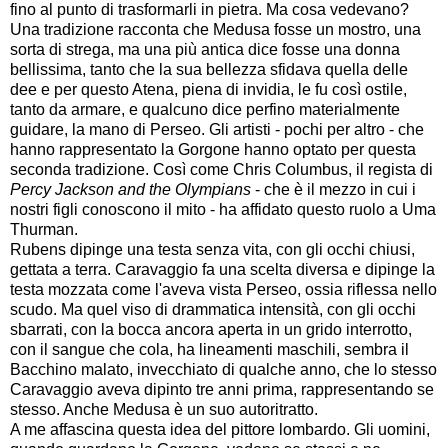
fino al punto di trasformarli in pietra. Ma cosa vedevano?
Una tradizione racconta che Medusa fosse un mostro, una
sorta di strega, ma una più antica dice fosse una donna
bellissima, tanto che la sua bellezza sfidava quella delle
dee e per questo Atena, piena di invidia, le fu così ostile,
tanto da armare, e qualcuno dice perfino materialmente
guidare, la mano di Perseo. Gli artisti - pochi per altro - che
hanno rappresentato la Gorgone hanno optato per questa
seconda tradizione. Così come Chris Columbus, il regista di
Percy Jackson and the Olympians
- che è il mezzo in cui i
nostri figli conoscono il mito - ha affidato questo ruolo a Uma
Thurman.
Rubens dipinge una testa senza vita, con gli occhi chiusi,
gettata a terra. Caravaggio fa una scelta diversa e dipinge la
testa mozzata come l'aveva vista Perseo, ossia riflessa nello
scudo. Ma quel viso di drammatica intensità, con gli occhi
sbarrati, con la bocca ancora aperta in un grido interrotto,
con il sangue che cola, ha lineamenti maschili, sembra il
Bacchino malato, invecchiato di qualche anno, che lo stesso
Caravaggio aveva dipinto tre anni prima, rappresentando se
stesso. Anche Medusa è un suo autoritratto.
A me affascina questa idea del pittore lombardo. Gli uomini,