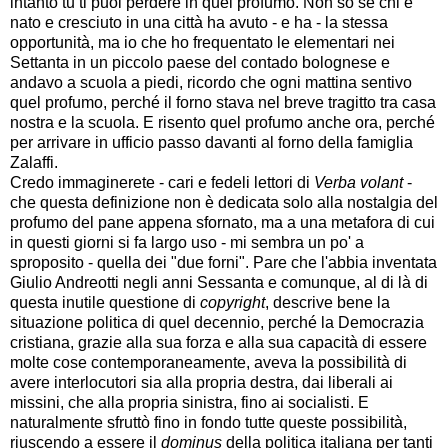
intanto tu ti puoi perdere in quel profumo. Non so se chi è
nato e cresciuto in una città ha avuto - e ha - la stessa
opportunità, ma io che ho frequentato le elementari nei
Settanta in un piccolo paese del contado bolognese e
andavo a scuola a piedi, ricordo che ogni mattina sentivo
quel profumo, perché il forno stava nel breve tragitto tra casa
nostra e la scuola. E risento quel profumo anche ora, perché
per arrivare in ufficio passo davanti al forno della famiglia
Zalaffi.
Credo immaginerete - cari e fedeli lettori di
Verba volant
-
che questa definizione non è dedicata solo alla nostalgia del
profumo del pane appena sfornato, ma a una metafora di cui
in questi giorni si fa largo uso - mi sembra un po' a
sproposito - quella dei "due forni". Pare che l'abbia inventata
Giulio Andreotti negli anni Sessanta e comunque, al di là di
questa inutile questione di
copyright
, descrive bene la
situazione politica di quel decennio, perché la Democrazia
cristiana, grazie alla sua forza e alla sua capacità di essere
molte cose contemporaneamente, aveva la possibilità di
avere interlocutori sia alla propria destra, dai liberali ai
missini, che alla propria sinistra, fino ai socialisti. E
naturalmente sfruttò fino in fondo tutte queste possibilità,
riuscendo a essere il
dominus
della politica italiana per tanti