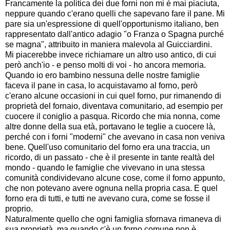
Francamente la politica dei due forni non mi è mai piaciuta,
neppure quando c'erano quelli che sapevano fare il pane. Mi
pare sia un'espressione di quell'opportunismo italiano, ben
rappresentato dall'antico adagio "o Franza o Spagna purché
se magna", attribuito in maniera malevola al Guicciardini.
Mi piacerebbe invece richiamare un altro uso antico, di cui
però anch'io - e penso molti di voi - ho ancora memoria.
Quando io ero bambino nessuna delle nostre famiglie
faceva il pane in casa, lo acquistavamo al forno, però
c'erano alcune occasioni in cui quel forno, pur rimanendo di
proprietà del fornaio, diventava comunitario, ad esempio per
cuocere il coniglio a pasqua. Ricordo che mia nonna, come
altre donne della sua età, portavano le teglie a cuocere là,
perché con i forni "moderni" che avevano in casa non veniva
bene. Quell'uso comunitario del forno era una traccia, un
ricordo, di un passato - che è il presente in tante realtà del
mondo - quando le famiglie che vivevano in una stessa
comunità condividevano alcune cose, come il forno appunto,
che non potevano avere ognuna nella propria casa. E quel
forno era di tutti, e tutti ne avevano cura, come se fosse il
proprio.
Naturalmente quello che ogni famiglia sfornava rimaneva di
sua proprietà, ma quando c'è un forno comune non è