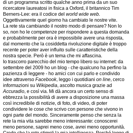
di un programma scritto qualche anno prima da un suo
ricercatore laureatosi in fisica a Oxford, il britannico Tim
Berners-Lee: era il codice del
world wide web
.
Oggettivamente quel giorno ha cambiato le nostre vite.
La rete sta cambiando il nostro modo di pensare? Non lo
so, non ho le competenze per rispondere a questa domanda
e probabilmente per ora è impossibile avere una risposta,
dal momento che la cosiddetta rivoluzione digitale è troppo
recente per poter aver influito sulle caratteristiche della
nostra specie. Però è un tema che mi affascina.
Io trascorro parecchio del mio tempo libero su internet: da
settembre del 2009 ho un blog - che qualcuno ha perfino la
pazienza di leggere - ho amici con cui parlo e condivido
idee attraverso
Facebook
, leggo i quotidiani
on line
, cerco
informazioni su
Wikipedia
, ascolto musica grazie ad
Accuradio
, e così via. Mi dà ancora un certo senso di
ebbrezza la possibilità di avere a disposizione una massa
così incredibile di notizie, di foto, di video, di poter
condividere le cose che scrivo con persone che vivono in
ogni parte del mondo. Sinceramente penso che senza la
rete la mia vita sarebbe meno interessante: conoscerei
meno persone, saprei meno cose, avrei meno opportunità.
Credo che la rete stimoli la mia intelligenza. Perché leggo di