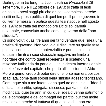
Berlinguer in tre lunghi articoli, usciti su
Rinascita
il 28
settembre, il 5 e il 12 ottobre del 1973: si tratta di testi
articolati - brevi saggi più che articoli - complessi perché
scritti nella prosa politica di quel tempo. Il primo governo in
cui venne messa in pratica questa tesi nacque nell'agosto
del 1976: si tratta del monocolore Dc di solidarietà
nazionale, conosciuto anche come il governo della "non
sfiducia".
Ci sono voluti quasi tre anni per far diventare quell'idea una
pratica di governo. Non voglio qui discutere su quella fase
politica, con tutte le sue potenzialità e pure con i suoi
fortissimi limiti e i suoi strascichi negativi; mi limito a
ricordare che contro quell'esperienza si scatenò una
reazione furibonda da parte di tutta la destra internazionale
e delle forze del capitale, che portò all'uccisione di Aldo
Moro e quindi credo di poter dire che forse non era poi così
sbagliata, come tanti soloni della sinistra adesso teorizzano.
Comunque sia a me interessano quei tre anni in cui l'idea fu
diffusa nel partito, spiegata, discussa, parzialmente
modificata, quei tre anni in cui quell'idea divenne patrimonio
delle compagne e dei compagni del partito, pur con molte
resistenze, perché si trattava di qualcosa che non era