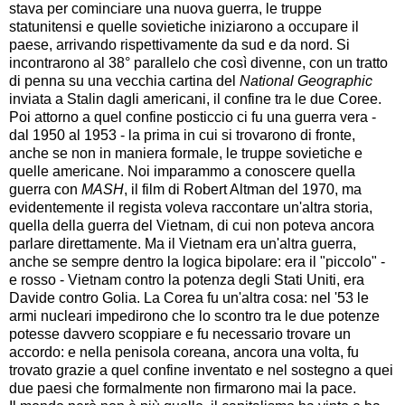
stava per cominciare una nuova guerra, le truppe
statunitensi e quelle sovietiche iniziarono a occupare il
paese, arrivando rispettivamente da sud e da nord. Si
incontrarono al 38° parallelo che così divenne, con un tratto
di penna su una vecchia cartina del
National Geographic
inviata a Stalin dagli americani, il confine tra le due Coree.
Poi attorno a quel confine posticcio ci fu una guerra vera -
dal 1950 al 1953 - la prima in cui si trovarono di fronte,
anche se non in maniera formale, le truppe sovietiche e
quelle americane. Noi imparammo a conoscere quella
guerra con
MASH
, il film di Robert Altman del 1970, ma
evidentemente il regista voleva raccontare un'altra storia,
quella della guerra del Vietnam, di cui non poteva ancora
parlare direttamente. Ma il Vietnam era un'altra guerra,
anche se sempre dentro la logica bipolare: era il "piccolo" -
e rosso - Vietnam contro la potenza degli Stati Uniti, era
Davide contro Golia. La Corea fu un'altra cosa: nel '53 le
armi nucleari impedirono che lo scontro tra le due potenze
potesse davvero scoppiare e fu necessario trovare un
accordo: e nella penisola coreana, ancora una volta, fu
trovato grazie a quel confine inventato e nel sostegno a quei
due paesi che formalmente non firmarono mai la pace.