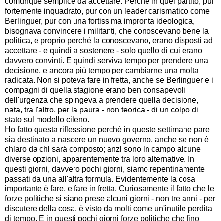
comunque semplice da accettare. Perché in quel partito, pur
fortemente inquadrato, pur con un leader carismatico come
Berlinguer, pur con una fortissima impronta ideologica,
bisognava convincere i militanti, che conoscevano bene la
politica, e proprio perché la conoscevano, erano disposti ad
accettare - e quindi a sostenere - solo quello di cui erano
davvero convinti. E quindi serviva tempo per prendere una
decisione, e ancora più tempo per cambiarne una molta
radicata. Non si poteva fare in fretta, anche se Berlinguer e i
compagni di quella stagione erano ben consapevoli
dell'urgenza che spingeva a prendere quella decisione,
nata, tra l'altro, per la paura - non teorica - di un colpo di
stato sul modello cileno.
Ho fatto questa riflessione perché in queste settimane pare
sia destinato a nascere un nuovo governo, anche se non è
chiaro da chi sarà composto; anzi sono in campo alcune
diverse opzioni, apparentemente tra loro alternative. In
questi giorni, davvero pochi giorni, siamo repentinamente
passati da una all'altra formula. Evidentemente la cosa
importante è fare, e fare in fretta. Curiosamente il fatto che le
forze politiche si siano prese alcuni giorni - non tre anni - per
discutere della cosa, è visto da molti come un'inutile perdita
di tempo. E in questi pochi giorni forze politiche che fino