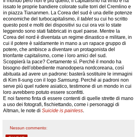
Il mondo però non è più quello, il capitalismo ha vinto e ha
issato le proprie bandiere colorate sulle torri del Cremlino e
in piazza Tiananmen. La Corea del sud è una delle potenze
economiche del turbocapitalismo, il
tablet
su cui ho scritto
questo post e molti dei dispositivi su cui ora voi lo state
leggendo sono stati fabbricati in quel paese. Mentre la
Corea del nord è diventata un regime dinastico e militare, in
cui il potere è saldamente in mano a un rapace gruppo di
potere, che ambisce a diventare un protagonista del
trionfante capitalismo, come i loro amici del sud.
Scoppierà la pace? Certamente sì. Perché il mondo ha
bisogno dell'obbediente manodopera nordcoreana, così
abituata ad avere un padrone: basterà sostituire le immagini
di Kim Il-sung con il logo
Samsung
. Perché ai padroni non
serve più quel rudere asiatico, testimone di un mondo in cui
loro avrebbero potuto essere sconfitti.
E noi faremo finta di essere contenti di quelle strette di mano
a uso dei fotografi, fischiettando, come i personaggi di
Altman, le note di
Suicide is painless
.
Nessun commento: