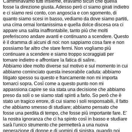
Camminavamo tutti insieme, eravamo sicuri che quella
fosse la direzione giusta. Adesso però ci siamo girati indietro
e ci siamo resi conto, con angoscia e con sgomento, di
quanto siamo scesi in basso, vediamo da dove siamo partiti,
una cima ormai lontanissima e quella dolce discesa ora ci
appare una salita inaffrontabile, tanto più che molti
preferiscono andare avanti e continuano a scendere. Questo
è il dramma di alcuni di noi: non sappiamo cosa fare e non
possiamo far altro che stare fermi. Non vogliamo più
continuare a scendere e siamo troppo scoraggiati per
tornare indietro e affrontare la fatica di salire.
Abbiamo idee molto diverse sul motivo e sul momento in cui
abbiamo cominciato questa inesorabile caduta: abbiamo
litigato spesso su questo e francamente non mi importa
tornarci sopra. Così come a questo punto non mi
appassiona capire se sia stata una decisione che abbiamo
preso da soli o se siamo stati spinti a farlo. So però che è
stato un tragico errore, di cui siamo i soli responsabili, il fatto
che abbiamo smesso di studiare; abbiamo pensato che
fosse una perdita di tempo, che fosse più importante fare. E'
la nostra ignoranza che ci ha spinto così in basso e studiare
sarà l'unico strumento che permetterà a una nuova
generazione di donne e di uomini di sinistra, quando noi