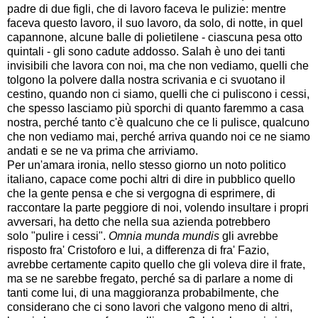
padre di due figli, che di lavoro faceva le pulizie: mentre
faceva questo lavoro, il suo lavoro, da solo, di notte, in quel
capannone, alcune balle di polietilene - ciascuna pesa otto
quintali - gli sono cadute addosso. Salah è uno dei tanti
invisibili che lavora con noi, ma che non vediamo, quelli che
tolgono la polvere dalla nostra scrivania e ci svuotano il
cestino, quando non ci siamo, quelli che ci puliscono i cessi,
che spesso lasciamo più sporchi di quanto faremmo a casa
nostra, perché tanto c'è qualcuno che ce li pulisce, qualcuno
che non vediamo mai, perché arriva quando noi ce ne siamo
andati e se ne va prima che arriviamo.
Per un'amara ironia, nello stesso giorno un noto politico
italiano, capace come pochi altri di dire in pubblico quello
che la gente pensa e che si vergogna di esprimere, di
raccontare la parte peggiore di noi, volendo insultare i propri
avversari, ha detto che nella sua azienda potrebbero
solo "pulire i cessi".
Omnia munda mundis
gli avrebbe
risposto fra' Cristoforo e lui, a differenza di fra' Fazio,
avrebbe certamente capito quello che gli voleva dire il frate,
ma se ne sarebbe fregato, perché sa di parlare a nome di
tanti come lui, di una maggioranza probabilmente, che
considerano che ci sono lavori che valgono meno di altri,