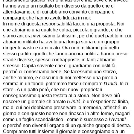
hanno avuto un risultato ben diverso da quello che ci
attendavamo, e di cui abbiamo convinto compagne e
compagni, che hanno avuto fiducia in noi.
In nome di questa responsabilità faccio una proposta. Noi
che abbiamo una qualche colpa, piccola o grande, e che
siamo ancora vivi, siamo tantissimi, perché quel partito in cui
abbiamo militato ha avuto una lunga storia e un gruppo
dirigente vasto e ramificato. Ora non militiamo più nello
stesso partito, quelli che fanno ancora politica hanno preso
strade diverse, spesso contrapposte, in tanti abbiamo
smesso. Capita sovente che ci guardiamo con ostilità,
perché ci conosciamo bene. Se facessimo uno sforzo,
anche minimo, e ciascuno di noi mettesse una piccola
somma in un fondo, potremmo forse ricomprare
l'Unità
. Io ci
starei. A un patto però, che noi nuovi proprietari
consegnassimo questa testata alla storia. Non deve più
nascere un giornale chiamato
l'Unità
, è un'esperienza finita,
ma di cui noi dobbiamo preservare la memoria, affinché un
giornale con questo nome non rinasca in altre forme, magari
come un foglio scandalistico - come è successo a
l'Avanti!
-
o perché non diventi l'organo di un qualche gruppo di destra.
Compriamo tutti insieme il giornale e consegniamolo a un