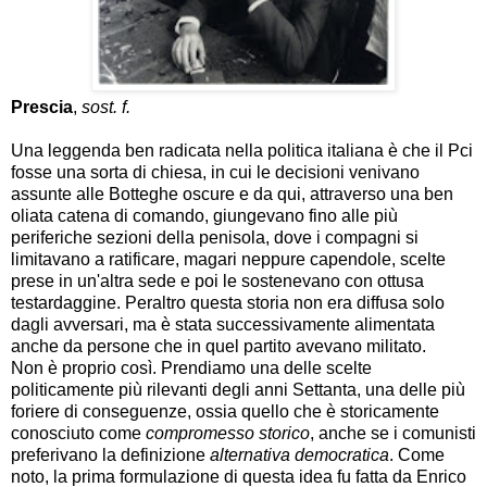
Prescia
,
sost. f.
Una leggenda ben radicata nella politica italiana è che il Pci
fosse una sorta di chiesa, in cui le decisioni venivano
assunte alle Botteghe oscure e da qui, attraverso una ben
oliata catena di comando, giungevano fino alle più
periferiche sezioni della penisola, dove i compagni si
limitavano a ratificare, magari neppure capendole, scelte
prese in un'altra sede e poi le sostenevano con ottusa
testardaggine. Peraltro questa storia non era diffusa solo
dagli avversari, ma è stata successivamente alimentata
anche da persone che in quel partito avevano militato.
Non è proprio così. Prendiamo una delle scelte
politicamente più rilevanti degli anni Settanta, una delle più
foriere di conseguenze, ossia quello che è storicamente
conosciuto come
compromesso storico
, anche se i comunisti
preferivano la definizione
alternativa democratica
. Come
noto, la prima formulazione di questa idea fu fatta da Enrico