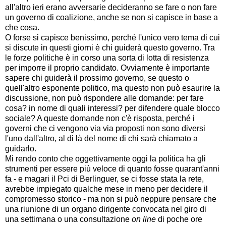
all'altro ieri erano avversarie decideranno se fare o non fare
un governo di coalizione, anche se non si capisce in base a
che cosa.
O forse si capisce benissimo, perché l'unico vero tema di cui
si discute in questi giorni è chi guiderà questo governo. Tra
le forze politiche è in corso una sorta di lotta di resistenza
per imporre il proprio candidato. Ovviamente è importante
sapere chi guiderà il prossimo governo, se questo o
quell'altro esponente politico, ma questo non può esaurire la
discussione, non può rispondere alle domande: per fare
cosa? in nome di quali interessi? per difendere quale blocco
sociale? A queste domande non c'è risposta, perché i
governi che ci vengono via via proposti non sono diversi
l'uno dall'altro, al di là del nome di chi sarà chiamato a
guidarlo.
Mi rendo conto che oggettivamente oggi la politica ha gli
strumenti per essere più veloce di quanto fosse quarant'anni
fa - e magari il Pci di Berlinguer, se ci fosse stata la rete,
avrebbe impiegato qualche mese in meno per decidere il
compromesso storico - ma non si può neppure pensare che
una riunione di un organo dirigente convocata nel giro di
una settimana o una consultazione
on line
di poche ore