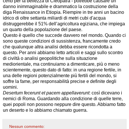
certo per la bellezza di Cleopatra - potrebbe causare un
danno inimmaginabile e drammatico la costruzione della
diga Renaissance in Etiopia. Riempire in tre anni un bacino
idrico di oltre settanta miliardi di metri cubi d'acqua
distruggerebbe il 51% dell’agricoltura egiziana, che impiega
un quarto della popolazione del paese.
Questo è quello che succede davvero nel mondo. Quando ci
sono queste condizioni di sussistenza, francamente credo
che qualunque altra analisi debba essere ricondotta a
questo. Per anni abbiamo letto articoli e saggi sullo scontro
di civiltà o analisi geopolitiche sulla situazione
mediorientale, ma continuiamo a dimenticare, più o meno
scientemente, questo dato di fatto: in una regione fertile, in
una delle regioni potenzialmente più fertili del mondo, si
soffre la fame, per responsabilità precise e definite degli
uomini.
Desertum fecerunt et pacem appellaverunt
: così dicevano i
nemici di Roma. Guardando alla condizione di quelle terre,
quei popoli non possono neppure dire questo. Abbiamo fatto
un deserto e lo abbiamo chiamato guerra.
Nessun commento: