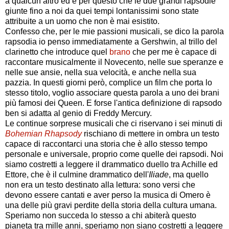
a qualcun altro ed è per questo che le due grandi rapsodie
giunte fino a noi da quei tempi lontanissimi sono state
attribuite a un uomo che non è mai esistito.
Confesso che, per le mie passioni musicali, se dico la parola
rapsodia io penso immediatamente a Gershwin, al trillo del
clarinetto che introduce quel
brano
che per me è capace di
raccontare musicalmente il Novecento, nelle sue speranze e
nelle sue ansie, nella sua velocità, e anche nella sua
pazzia. In questi giorni però, complice un film che porta lo
stesso titolo, voglio associare questa parola a uno dei brani
più famosi dei Queen. E forse l'antica definizione di rapsodo
ben si adatta al genio di Freddy Mercury.
Le continue sorprese musicali che ci riservano i sei minuti di
Bohemian Rhapsody
rischiano di mettere in ombra un testo
capace di raccontarci una storia che è allo stesso tempo
personale e universale, proprio come quelle dei rapsodi. Noi
siamo costretti a leggere il drammatico duello tra Achille ed
Ettore, che è il culmine drammatico dell'
Iliade
, ma quello
non era un testo destinato alla lettura: sono versi che
devono essere cantati e aver perso la musica di Omero è
una delle più gravi perdite della storia della cultura umana.
Speriamo non succeda lo stesso a chi abiterà questo
pianeta tra mille anni, speriamo non siano costretti a leggere