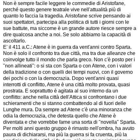
Non è sempre facile leggere le commedie di Aristofane,
perché questo genere teatrale vive nell'attualità più di
quanto lo faccia la tragedia. Aristofane scrive pensando ai
suoi spettatori, partecipa alla politica di tutti i giorni con le
sue battute, ma siccome è un grande autore riesce sempre a
dire qualcosa anche a noi. Se solo abbiamo la capacità di
ascoltarlo.
E' il 411 a.C.: Atene è in guerra da vent'anni contro Sparta.
Non è solo il confronto tra due città, ma tra due alleanze che
coinvolge tutto il mondo che parla greco. Non c'è posto per i
"non allineati": o si sta con Sparta o con Atene, con i valori
della tradizione o con quelli dei tempi nuovi, con il governo
dei pochi o con la democrazia. Dopo vent'anni quasi
interrotti di conflitto, Atene è una città molto provata, quasi
prostrata. E soprattutto è agitata al suo interno da un
conflitto: anche nella città dell'Attica si confrontano i due
schieramenti che si stanno combattendo al di fuori delle
Lunghe mura. Da sempre ad Atene c'è una minoranza che
odia la democrazia, che detesta quello che Atene è
diventata e che vorrebbe farne una sorta di "novella" Sparta.
Per molti anni questo gruppo è rimasto nell'ombra, ha avuto
paura di dichiararsi, ma più la guerra si fa cruenta, più la