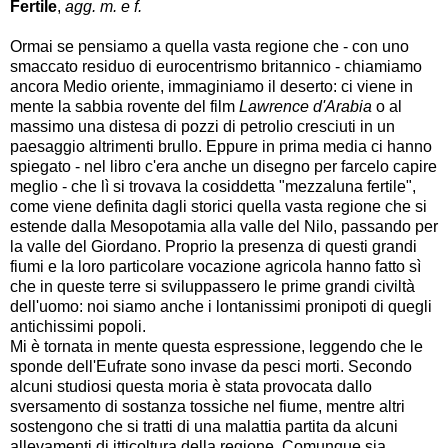
Fertile
,
agg. m. e f.
Ormai se pensiamo a quella vasta regione che - con uno
smaccato residuo di eurocentrismo britannico - chiamiamo
ancora Medio oriente, immaginiamo il deserto: ci viene in
mente la sabbia rovente del film
Lawrence d'Arabia
o al
massimo una distesa di pozzi di petrolio cresciuti in un
paesaggio altrimenti brullo. Eppure in prima media ci hanno
spiegato - nel libro c'era anche un disegno per farcelo capire
meglio - che lì si trovava la cosiddetta "mezzaluna fertile",
come viene definita dagli storici quella vasta regione che si
estende dalla Mesopotamia alla valle del Nilo, passando per
la valle del Giordano. Proprio la presenza di questi grandi
fiumi e la loro particolare vocazione agricola hanno fatto sì
che in queste terre si sviluppassero le prime grandi civiltà
dell'uomo: noi siamo anche i lontanissimi pronipoti di quegli
antichissimi popoli.
Mi è tornata in mente questa espressione, leggendo che le
sponde dell'Eufrate sono invase da pesci morti. Secondo
alcuni studiosi questa moria è stata provocata dallo
sversamento di sostanza tossiche nel fiume, mentre altri
sostengono che si tratti di una malattia partita da alcuni
allevamenti di itticoltura della regione. Comunque sia,