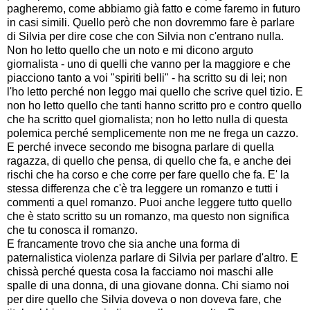
pagheremo, come abbiamo già fatto e come faremo in futuro
in casi simili. Quello però che non dovremmo fare è parlare
di Silvia per dire cose che con Silvia non c'entrano nulla.
Non ho letto quello che un noto e mi dicono arguto
giornalista - uno di quelli che vanno per la maggiore e che
piacciono tanto a voi "spiriti belli" - ha scritto su di lei; non
l'ho letto perché non leggo mai quello che scrive quel tizio. E
non ho letto quello che tanti hanno scritto pro e contro quello
che ha scritto quel giornalista; non ho letto nulla di questa
polemica perché semplicemente non me ne frega un cazzo.
E perché invece secondo me bisogna parlare di quella
ragazza, di quello che pensa, di quello che fa, e anche dei
rischi che ha corso e che corre per fare quello che fa. E' la
stessa differenza che c'è tra leggere un romanzo e tutti i
commenti a quel romanzo. Puoi anche leggere tutto quello
che è stato scritto su un romanzo, ma questo non significa
che tu conosca il romanzo.
E francamente trovo che sia anche una forma di
paternalistica violenza parlare di Silvia per parlare d'altro. E
chissà perché questa cosa la facciamo noi maschi alle
spalle di una donna, di una giovane donna. Chi siamo noi
per dire quello che Silvia doveva o non doveva fare, che