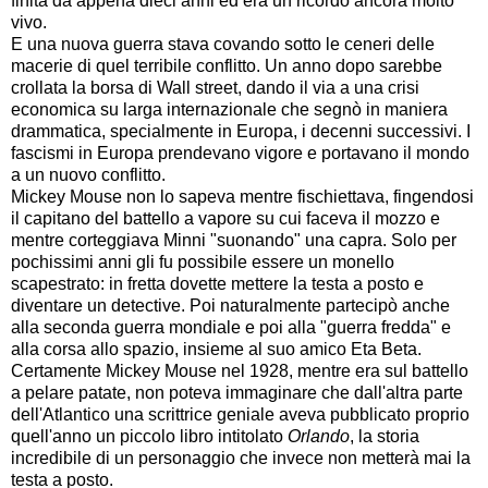
finita da appena dieci anni ed era un ricordo ancora molto
vivo.
E una nuova guerra stava covando sotto le ceneri delle
macerie di quel terribile conflitto. Un anno dopo sarebbe
crollata la borsa di Wall street, dando il via a una crisi
economica su larga internazionale che segnò in maniera
drammatica, specialmente in Europa, i decenni successivi. I
fascismi in Europa prendevano vigore e portavano il mondo
a un nuovo conflitto.
Mickey Mouse non lo sapeva mentre fischiettava, fingendosi
il capitano del battello a vapore su cui faceva il mozzo e
mentre corteggiava Minni "suonando" una capra. Solo per
pochissimi anni gli fu possibile essere un monello
scapestrato: in fretta dovette mettere la testa a posto e
diventare un detective. Poi naturalmente partecipò anche
alla seconda guerra mondiale e poi alla "guerra fredda" e
alla corsa allo spazio, insieme al suo amico Eta Beta.
Certamente Mickey Mouse nel 1928, mentre era sul battello
a pelare patate, non poteva immaginare che dall'altra parte
dell'Atlantico una scrittrice geniale aveva pubblicato proprio
quell'anno un piccolo libro intitolato
Orlando
, la storia
incredibile di un personaggio che invece non metterà mai la
testa a posto.