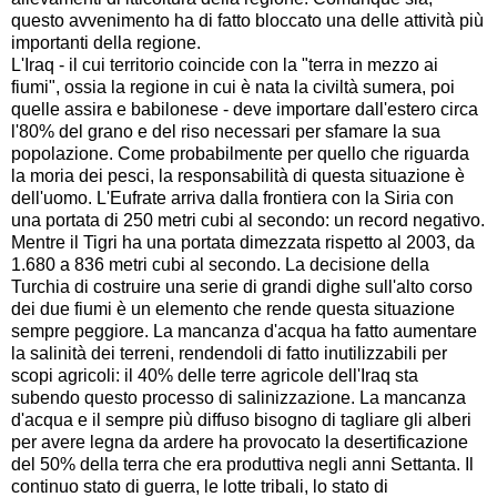
questo avvenimento ha di fatto bloccato una delle attività più
importanti della regione.
L'Iraq - il cui territorio coincide con la "terra in mezzo ai
fiumi", ossia la regione in cui è nata la civiltà sumera, poi
quelle assira e babilonese - deve importare dall'estero circa
l'80% del grano e del riso necessari per sfamare la sua
popolazione. Come probabilmente per quello che riguarda
la moria dei pesci, la responsabilità di questa situazione è
dell'uomo. L'Eufrate arriva dalla frontiera con la Siria con
una portata di 250 metri cubi al secondo: un record negativo.
Mentre il Tigri ha una portata dimezzata rispetto al 2003, da
1.680 a 836 metri cubi al secondo. La decisione della
Turchia di costruire una serie di grandi dighe sull'alto corso
dei due fiumi è un elemento che rende questa situazione
sempre peggiore. La mancanza d'acqua ha fatto aumentare
la salinità dei terreni, rendendoli di fatto inutilizzabili per
scopi agricoli: il 40% delle terre agricole dell'Iraq sta
subendo questo processo di salinizzazione. La mancanza
d'acqua e il sempre più diffuso bisogno di tagliare gli alberi
per avere legna da ardere ha provocato la desertificazione
del 50% della terra che era produttiva negli anni Settanta. Il
continuo stato di guerra, le lotte tribali, lo stato di