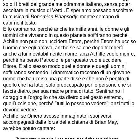
solo i libretti del grande melodramma italiano, senza poter
ascoltare la musica di Verdi. E speriamo possano ascoltare
la musica di
Bohemian Rhapsody
, mentre cercano di
capirne il testo.
E lo capiranno, perché anche tra mille anni, le donne e gli
uomini che vivranno in questo pianeta soffriranno perché
Achille non può non uccidere Ettore, perché Ettore ha ucciso
l'uomo che egli amava, anche se sa che dopo toccherà
anche a lui inevitabilmente morire, anzi Achille vuole morire,
perché ha perso Patroclo, e per questo vuole uccidere
Ettore. E allo stesso modo quelle donne e quegli uomini
soffriranno sentendo il drammatico racconto di un giovane
uomo che ha ucciso una parte di sé e che non è pentito di
quello che ha fatto, solo preoccupato per le persone che si
lascia dietro, per sua madre prima di tutto. Sentiranno il
coraggio e l'orgoglio che sta dietro quel gesto estremo,
quell'uccisione, perché "tutti lo possono vedere", anzi tutti lo
devono vedere.
Achille, se Omero avesse immaginato i suoi versi
accompagnati dalla forza della chitarra di Brian May,
avrebbe potuto cantare: