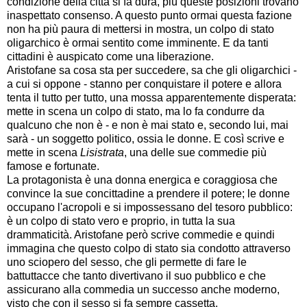
condizione della città si fa dura, più queste posizioni trovano
inaspettato consenso. A questo punto ormai questa fazione
non ha più paura di mettersi in mostra, un colpo di stato
oligarchico è ormai sentito come imminente. E da tanti
cittadini è auspicato come una liberazione.
Aristofane sa cosa sta per succedere, sa che gli oligarchici -
a cui si oppone - stanno per conquistare il potere e allora
tenta il tutto per tutto, una mossa apparentemente disperata:
mette in scena un colpo di stato, ma lo fa condurre da
qualcuno che non è - e non è mai stato e, secondo lui, mai
sarà - un soggetto politico, ossia le donne. E così scrive e
mette in scena
Lisistrata
, una delle sue commedie più
famose e fortunate.
La protagonista è una donna energica e coraggiosa che
convince la sue concittadine a prendere il potere; le donne
occupano l'acropoli e si impossessano del tesoro pubblico:
è un colpo di stato vero e proprio, in tutta la sua
drammaticità. Aristofane però scrive commedie e quindi
immagina che questo colpo di stato sia condotto attraverso
uno sciopero del sesso, che gli permette di fare le
battuttacce che tanto divertivano il suo pubblico e che
assicurano alla commedia un successo anche moderno,
visto che con il sesso si fa sempre cassetta.