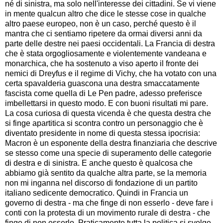
né di sinistra, ma solo nell'interesse dei cittadini. Se vi viene
in mente qualcun altro che dice le stesse cose in qualche
altro paese europeo, non è un caso, perché questo è il
mantra che ci sentiamo ripetere da ormai diversi anni da
parte delle destre nei paesi occidentali. La Francia di destra
che è stata orgogliosamente e violentemente vandeana e
monarchica, che ha sostenuto a viso aperto il fronte dei
nemici di Dreyfus e il regime di Vichy, che ha votato con una
certa spavalderia guascona una destra smaccatamente
fascista come quella di Le Pen padre, adesso preferisce
imbellettarsi in questo modo. E con buoni risultati mi pare.
La cosa curiosa di questa vicenda è che questa destra che
si finge apartitica si scontra contro un personaggio che è
diventato presidente in nome di questa stessa ipocrisia:
Macron è un esponente della destra finanziaria che descrive
se stesso come una specie di superamento delle categorie
di destra e di sinistra. E anche questo è qualcosa che
abbiamo già sentito da qualche altra parte, se la memoria
non mi inganna nel discorso di fondazione di un partito
italiano sedicente democratico. Quindi in Francia un
governo di destra - ma che finge di non esserlo - deve fare i
conti con la protesta di un movimento rurale di destra - che
finge di non esserlo. Praticamente tutta la politica si svolge