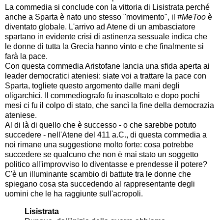
La commedia si conclude con la vittoria di Lisistrata perché
anche a Sparta è nato uno stesso "movimento", il
#MeToo
è
diventato globale. L'arrivo ad Atene di un ambasciatore
spartano in evidente crisi di astinenza sessuale indica che
le donne di tutta la Grecia hanno vinto e che finalmente si
farà la pace.
Con questa commedia Aristofane lancia una sfida aperta ai
leader democratici ateniesi: siate voi a trattare la pace con
Sparta, togliete questo argomento dalle mani degli
oligarchici. Il commediografo fu inascoltato e dopo pochi
mesi ci fu il colpo di stato, che sancì la fine della democrazia
ateniese.
Al di là di quello che è successo - o che sarebbe potuto
succedere - nell'Atene del 411 a.C., di questa commedia a
noi rimane una suggestione molto forte: cosa potrebbe
succedere se qualcuno che non è mai stato un soggetto
politico all'improvviso lo diventasse e prendesse il potere?
C'è un illuminante scambio di battute tra le donne che
spiegano cosa sta succedendo al rappresentante degli
uomini che le ha raggiunte sull'acropoli.
Lisistrata