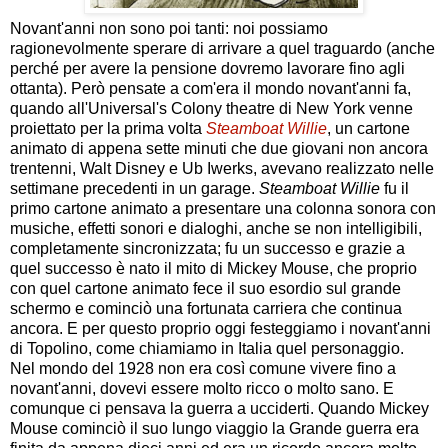
Novant'anni non sono poi tanti: noi possiamo
ragionevolmente sperare di arrivare a quel traguardo (anche
perché per avere la pensione dovremo lavorare fino agli
ottanta). Però pensate a com'era il mondo novant'anni fa,
quando all'Universal's Colony theatre di New York venne
proiettato per la prima volta
Steamboat Willie
, un cartone
animato di appena sette minuti che due giovani non ancora
trentenni, Walt Disney e Ub Iwerks, avevano realizzato nelle
settimane precedenti in un garage.
Steamboat Willie
fu il
primo cartone animato a presentare una colonna sonora con
musiche, effetti sonori e dialoghi, anche se non intelligibili,
completamente sincronizzata; fu un successo e grazie a
quel successo è nato il mito di Mickey Mouse, che proprio
con quel cartone animato fece il suo esordio sul grande
schermo e cominciò una fortunata carriera che continua
ancora. E per questo proprio oggi festeggiamo i novant'anni
di Topolino, come chiamiamo in Italia quel personaggio.
Nel mondo del 1928 non era così comune vivere fino a
novant'anni, dovevi essere molto ricco o molto sano. E
comunque ci pensava la guerra a ucciderti. Quando Mickey
Mouse cominciò il suo lungo viaggio la Grande guerra era