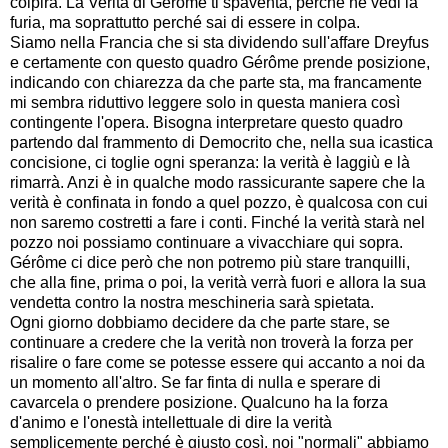
colpirà. La Verità di Gérôme ti spaventa, perché ne vedi la
furia, ma soprattutto perché sai di essere in colpa.
Siamo nella Francia che si sta dividendo sull'affare Dreyfus
e certamente con questo quadro Gérôme prende posizione,
indicando con chiarezza da che parte sta, ma francamente
mi sembra riduttivo leggere solo in questa maniera così
contingente l'opera. Bisogna interpretare questo quadro
partendo dal frammento di Democrito che, nella sua icastica
concisione, ci toglie ogni speranza: la verità è laggiù e là
rimarrà. Anzi è in qualche modo rassicurante sapere che la
verità è confinata in fondo a quel pozzo, è qualcosa con cui
non saremo costretti a fare i conti. Finché la verità starà nel
pozzo noi possiamo continuare a vivacchiare qui sopra.
Gérôme ci dice però che non potremo più stare tranquilli,
che alla fine, prima o poi, la verità verrà fuori e allora la sua
vendetta contro la nostra meschineria sarà spietata.
Ogni giorno dobbiamo decidere da che parte stare, se
continuare a credere che la verità non troverà la forza per
risalire o fare come se potesse essere qui accanto a noi da
un momento all'altro. Se far finta di nulla e sperare di
cavarcela o prendere posizione. Qualcuno ha la forza
d'animo e l'onestà intellettuale di dire la verità
semplicemente perché è giusto così, noi "normali" abbiamo