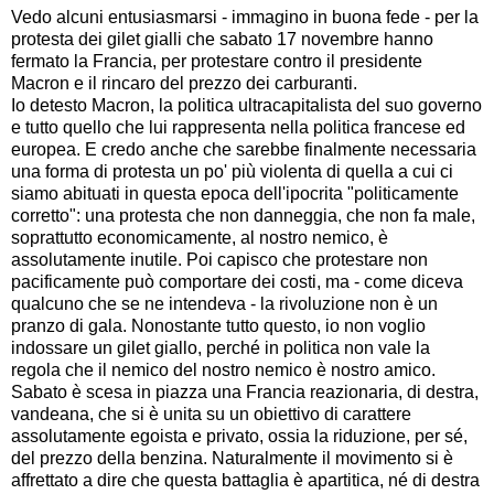
Vedo alcuni entusiasmarsi - immagino in buona fede - per la
protesta dei gilet gialli che sabato 17 novembre hanno
fermato la Francia, per protestare contro il presidente
Macron e il rincaro del prezzo dei carburanti.
Io detesto Macron, la politica ultracapitalista del suo governo
e tutto quello che lui rappresenta nella politica francese ed
europea. E credo anche che sarebbe finalmente necessaria
una forma di protesta un po' più violenta di quella a cui ci
siamo abituati in questa epoca dell'ipocrita "politicamente
corretto": una protesta che non danneggia, che non fa male,
soprattutto economicamente, al nostro nemico, è
assolutamente inutile. Poi capisco che protestare non
pacificamente può comportare dei costi, ma - come diceva
qualcuno che se ne intendeva - la rivoluzione non è un
pranzo di gala. Nonostante tutto questo, io non voglio
indossare un gilet giallo, perché in politica non vale la
regola che il nemico del nostro nemico è nostro amico.
Sabato è scesa in piazza una Francia reazionaria, di destra,
vandeana, che si è unita su un obiettivo di carattere
assolutamente egoista e privato, ossia la riduzione, per sé,
del prezzo della benzina. Naturalmente il movimento si è
affrettato a dire che questa battaglia è apartitica, né di destra