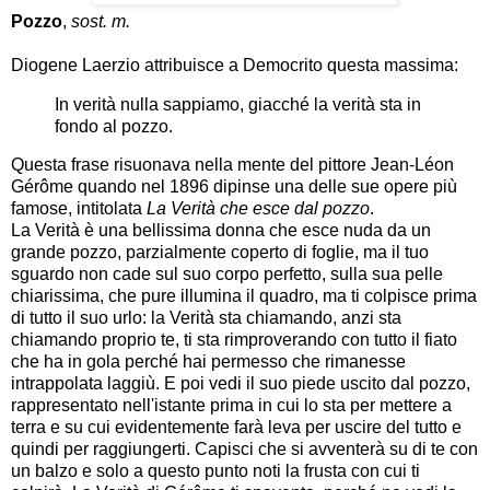
Pozzo
,
sost. m.
Diogene Laerzio attribuisce a Democrito questa massima:
In verità nulla sappiamo, giacché la verità sta in
fondo al pozzo.
Questa frase risuonava nella mente del pittore Jean-Léon
Gérôme quando nel 1896 dipinse una delle sue opere più
famose, intitolata
La Verità che esce dal pozzo
.
La Verità è una bellissima donna che esce nuda da un
grande pozzo, parzialmente coperto di foglie, ma il tuo
sguardo non cade sul suo corpo perfetto, sulla sua pelle
chiarissima, che pure illumina il quadro, ma ti colpisce prima
di tutto il suo urlo: la Verità sta chiamando, anzi sta
chiamando proprio te, ti sta rimproverando con tutto il fiato
che ha in gola perché hai permesso che rimanesse
intrappolata laggiù. E poi vedi il suo piede uscito dal pozzo,
rappresentato nell'istante prima in cui lo sta per mettere a
terra e su cui evidentemente farà leva per uscire del tutto e
quindi per raggiungerti. Capisci che si avventerà su di te con
un balzo e solo a questo punto noti la frusta con cui ti