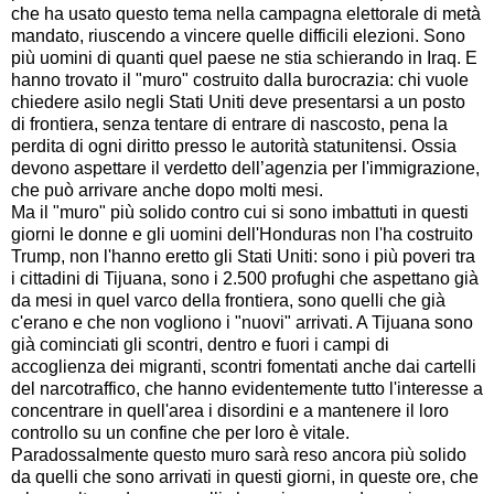
che ha usato questo tema nella campagna elettorale di metà
mandato, riuscendo a vincere quelle difficili elezioni. Sono
più uomini di quanti quel paese ne stia schierando in Iraq. E
hanno trovato il "muro" costruito dalla burocrazia: chi vuole
chiedere asilo negli Stati Uniti deve presentarsi a un posto
di frontiera, senza tentare di entrare di nascosto, pena la
perdita di ogni diritto presso le autorità statunitensi. Ossia
devono aspettare il verdetto dell’agenzia per l'immigrazione,
che può arrivare anche dopo molti mesi.
Ma il "muro" più solido contro cui si sono imbattuti in questi
giorni le donne e gli uomini dell'Honduras non l'ha costruito
Trump, non l'hanno eretto gli Stati Uniti: sono i più poveri tra
i cittadini di Tijuana, sono i 2.500 profughi che aspettano già
da mesi in quel varco della frontiera, sono quelli che già
c'erano e che non vogliono i "nuovi" arrivati. A Tijuana sono
già cominciati gli scontri, dentro e fuori i campi di
accoglienza dei migranti, scontri fomentati anche dai cartelli
del narcotraffico, che hanno evidentemente tutto l'interesse a
concentrare in quell'area i disordini e a mantenere il loro
controllo su un confine che per loro è vitale.
Paradossalmente questo muro sarà reso ancora più solido
da quelli che sono arrivati in questi giorni, in queste ore, che