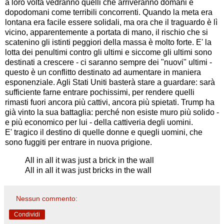
a loro volta vedranno quelli che arriveranno domani e
dopodomani come terribili concorrenti. Quando la meta era
lontana era facile essere solidali, ma ora che il traguardo è lì
vicino, apparentemente a portata di mano, il rischio che si
scatenino gli istinti peggiori della massa è molto forte. E' la
lotta dei penultimi contro gli ultimi e siccome gli ultimi sono
destinati a crescere - ci saranno sempre dei "nuovi" ultimi -
questo è un conflitto destinato ad aumentare in maniera
esponenziale. Agli Stati Uniti basterà stare a guardare: sarà
sufficiente farne entrare pochissimi, per rendere quelli
rimasti fuori ancora più cattivi, ancora più spietati. Trump ha
già vinto la sua battaglia: perché non esiste muro più solido -
e più economico per lui - della cattiveria degli uomini.
E' tragico il destino di quelle donne e quegli uomini, che
sono fuggiti per entrare in nuova prigione.
All in all it was just a brick in the wall
All in all it was just bricks in the wall
Nessun commento:
Condividi