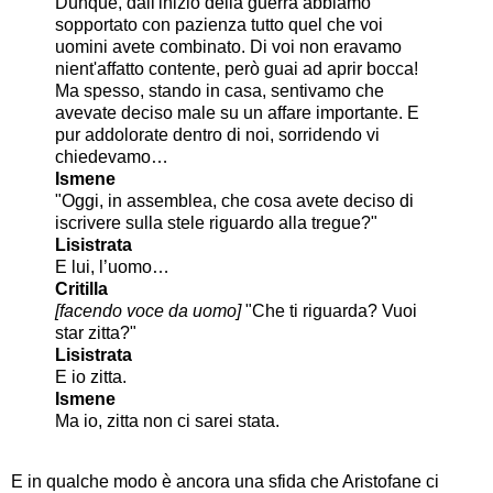
Dunque, dall'inizio della guerra abbiamo
sopportato con pazienza tutto quel che voi
uomini avete combinato. Di voi non eravamo
nient'affatto contente, però guai ad aprir bocca!
Ma spesso, stando in casa, sentivamo che
avevate deciso male su un affare importante. E
pur addolorate dentro di noi, sorridendo vi
chiedevamo…
Ismene
"Oggi, in assemblea, che cosa avete deciso di
iscrivere sulla stele riguardo alla tregue?"
Lisistrata
E lui, l’uomo…
Critilla
[facendo voce da uomo]
"Che ti riguarda? Vuoi
star zitta?"
Lisistrata
E io zitta.
Ismene
Ma io, zitta non ci sarei stata.
E in qualche modo è ancora una sfida che Aristofane ci