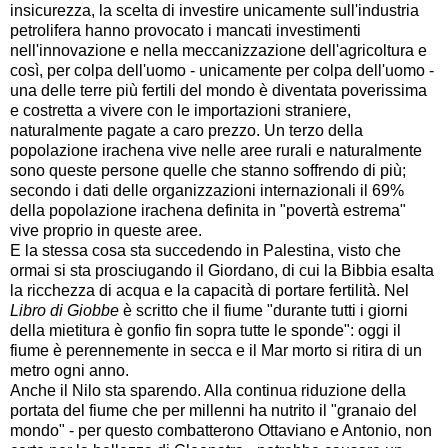
insicurezza, la scelta di investire unicamente sull'industria
petrolifera hanno provocato i mancati investimenti
nell'innovazione e nella meccanizzazione dell'agricoltura e
così, per colpa dell'uomo - unicamente per colpa dell'uomo -
una delle terre più fertili del mondo è diventata poverissima
e costretta a vivere con le importazioni straniere,
naturalmente pagate a caro prezzo. Un terzo della
popolazione irachena vive nelle aree rurali e naturalmente
sono queste persone quelle che stanno soffrendo di più;
secondo i dati delle organizzazioni internazionali il 69%
della popolazione irachena definita in "povertà estrema"
vive proprio in queste aree.
E la stessa cosa sta succedendo in Palestina, visto che
ormai si sta prosciugando il Giordano, di cui la Bibbia esalta
la ricchezza di acqua e la capacità di portare fertilità. Nel
Libro di Giobbe
è scritto che il fiume "durante tutti i giorni
della mietitura è gonfio fin sopra tutte le sponde": oggi il
fiume è perennemente in secca e il Mar morto si ritira di un
metro ogni anno.
Anche il Nilo sta sparendo. Alla continua riduzione della
portata del fiume che per millenni ha nutrito il "granaio del
mondo" - per questo combatterono Ottaviano e Antonio, non