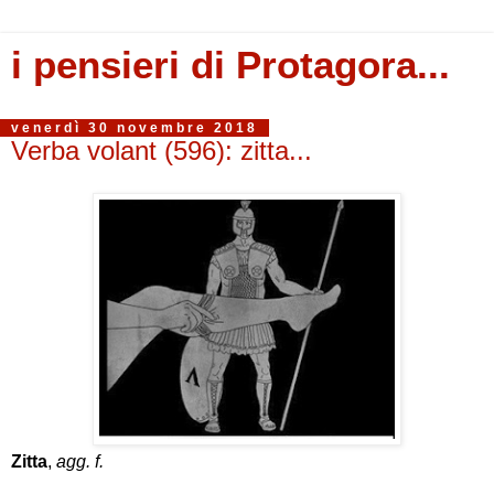
i pensieri di Protagora...
venerdì 30 novembre 2018
Verba volant (596): zitta...
Zitta
,
agg. f.