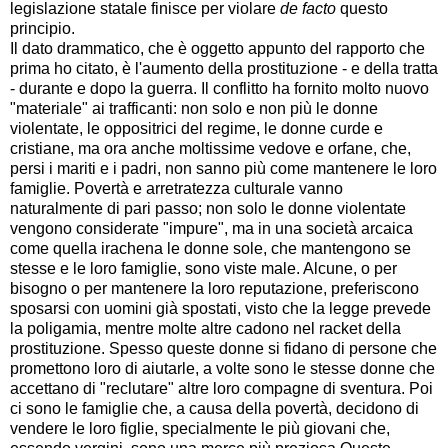
legislazione statale finisce per violare
de facto
questo
principio.
Il dato drammatico, che è oggetto appunto del rapporto che
prima ho citato, è l'aumento della prostituzione - e della tratta
- durante e dopo la guerra. Il conflitto ha fornito molto nuovo
"materiale" ai trafficanti: non solo e non più le donne
violentate, le oppositrici del regime, le donne curde e
cristiane, ma ora anche moltissime vedove e orfane, che,
persi i mariti e i padri, non sanno più come mantenere le loro
famiglie. Povertà e arretratezza culturale vanno
naturalmente di pari passo; non solo le donne violentate
vengono considerate "impure", ma in una società arcaica
come quella irachena le donne sole, che mantengono se
stesse e le loro famiglie, sono viste male. Alcune, o per
bisogno o per mantenere la loro reputazione, preferiscono
sposarsi con uomini già spostati, visto che la legge prevede
la poligamia, mentre molte altre cadono nel racket della
prostituzione. Spesso queste donne si fidano di persone che
promettono loro di aiutarle, a volte sono le stesse donne che
accettano di "reclutare" altre loro compagne di sventura. Poi
ci sono le famiglie che, a causa della povertà, decidono di
vendere le loro figlie, specialmente le più giovani che,