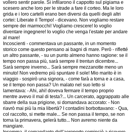
vollero sentir parole. Si infilarono il cappotto sul pigiama e
scesero anche loro per le strade a fare il corteo. Ma le loro
grida e i loro cartelli erano ben diversi da quelli degli altri
cortei: Liberate il Tempo! - dicevano. Non vogliamo restare
sempre dei marmocchi! Vogliamo crescere! Io voglio
diventare ingegnere! Io voglio che venga l'estate per andare
al mare!
Incoscienti - commentava un passante, in un momento
storico come questo pensano ai bagni di mare. Però - rifletté
un altro passante, - su un punto almeno hanno ragione: se il
tempo non passa più, sarà sempre il trentun dicembre...
Sarà sempre inverno... Sarà sempre mezzanotte meno un
minuto! Non vedremo più spuntare il sole! Mio marito è in
viaggio - sospirò una signora, - come farà a torna e a casa,
se il tempo non passa? Un malato nel suo letto si
lamentava: - Ahi, ahi! doveva fermare il tempo proprio
mentre avevo il mal di testa?... Un carcerato, aggrappato alle
sbarre della sua prigione, si domandava accorato: - Non
riavrò mai più la mia libertà? I contadini borbottavano: - Qua,
col raccolto, si mette male... Se non passa il tempo, se non
torna la primavera, gelerà tutto... Non avremo niente da
mangiare.
Insomma, il comandante dell'aeroporto cominciò a ricevere