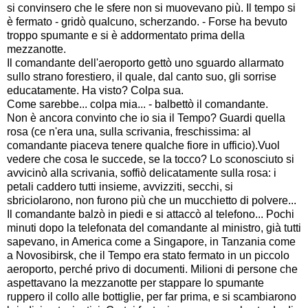
si convinsero che le sfere non si muovevano più. Il tempo si
è fermato - gridò qualcuno, scherzando. - Forse ha bevuto
troppo spumante e si è addormentato prima della
mezzanotte.
Il comandante dell'aeroporto gettò uno sguardo allarmato
sullo strano forestiero, il quale, dal canto suo, gli sorrise
educatamente. Ha visto? Colpa sua.
Come sarebbe... colpa mia... - balbettò il comandante.
Non è ancora convinto che io sia il Tempo? Guardi quella
rosa (ce n'era una, sulla scrivania, freschissima: al
comandante piaceva tenere qualche fiore in ufficio).Vuol
vedere che cosa le succede, se la tocco? Lo sconosciuto si
avvicinò alla scrivania, soffiò delicatamente sulla rosa: i
petali caddero tutti insieme, avvizziti, secchi, si
sbriciolarono, non furono più che un mucchietto di polvere...
Il comandante balzò in piedi e si attaccò al telefono... Pochi
minuti dopo la telefonata del comandante al ministro, già tutti
sapevano, in America come a Singapore, in Tanzania come
a Novosibirsk, che il Tempo era stato fermato in un piccolo
aeroporto, perché privo di documenti. Milioni di persone che
aspettavano la mezzanotte per stappare lo spumante
ruppero il collo alle bottiglie, per far prima, e si scambiarono