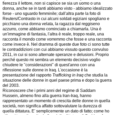
fierezza il lettore, non si capisce se sia un uomo o una
donna, anche se in tanti abbiamo visto - abbiamo idealizzato
forse - uno sguardo femminile; dall'altra parte la foto di
Reuters/Contrasto in cui alcuni soldati egiziani spogliano e
picchiano una donna velata, la ragazza dal reggiseno
azzurro, come abbiamo cominciato a chiamarla. Una è
un'immagine di fantasia, l'altra è reale, troppo reale, una
racconta il mondo come vorremmo che fosse e una racconta
come invece è. Nel dramma di queste due foto ci sono tutte
le contraddizioni con cui abbiamo vissuto questo convulso
2011, in cui si sono alternate speranze e delusioni. Proprio
perché questo mi sembra un elemento decisivo voglio
chiudere le "considerazioni" di quest'anno con una
riflessione sulle donne in Iraq. L'occasione è la
presentazione del rapporto
Trafficking in Iraq
che studia la
situazione delle donne in quel paese prima e dopo la guerra
del 2003.
Riconoscere che i primi anni del regime di Saddam
Hussein, almeno fino alla guerra Iran-Iraq, hanno
rappresentato un momento di crescita delle donne in quella
società, non significa affatto sottovalutare la durezza di
quella dittatura. E' semplicemente un dato di fatto; come ho