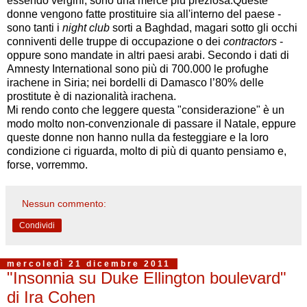
essendo vergini, sono una merce più preziosa.Queste
donne vengono fatte prostituire sia all'interno del paese -
sono tanti i
night club
sorti a Baghdad, magari sotto gli occhi
conniventi delle truppe di occupazione o dei
contractors
-
oppure sono mandate in altri paesi arabi. Secondo i dati di
Amnesty International sono più di 700.000 le profughe
irachene in Siria; nei bordelli di Damasco l’80% delle
prostitute è di nazionalità irachena.
Mi rendo conto che leggere questa "considerazione" è un
modo molto non-convenzionale di passare il Natale, eppure
queste donne non hanno nulla da festeggiare e la loro
condizione ci riguarda, molto di più di quanto pensiamo e,
forse, vorremmo.
Nessun commento:
Condividi
mercoledì 21 dicembre 2011
"Insonnia su Duke Ellington boulevard"
di Ira Cohen