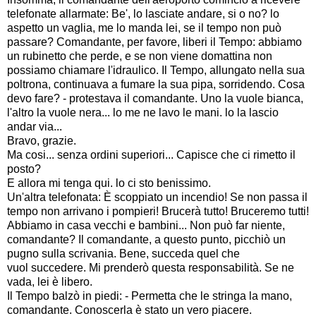
telefonate allarmate: Be', lo lasciate andare, si o no? lo
aspetto un vaglia, me lo manda lei, se il tempo non può
passare? Comandante, per favore, liberi il Tempo: abbiamo
un rubinetto che perde, e se non viene domattina non
possiamo chiamare l'idraulico. Il Tempo, allungato nella sua
poltrona, continuava a fumare la sua pipa, sorridendo. Cosa
devo fare? - protestava il comandante. Uno la vuole bianca,
l'altro la vuole nera... lo me ne lavo le mani. lo la lascio
andar via...
Bravo, grazie.
Ma cosi... senza ordini superiori... Capisce che ci rimetto il
posto?
E allora mi tenga qui. lo ci sto benissimo.
Un'altra telefonata: È scoppiato un incendio! Se non passa il
tempo non arrivano i pompieri! Brucerà tutto! Bruceremo tutti!
Abbiamo in casa vecchi e bambini... Non può far niente,
comandante? Il comandante, a questo punto, picchiò un
pugno sulla scrivania. Bene, succeda quel che
vuol succedere. Mi prenderò questa responsabilità. Se ne
vada, lei è libero.
Il Tempo balzò in piedi: - Permetta che le stringa la mano,
comandante. Conoscerla è stato un vero piacere.