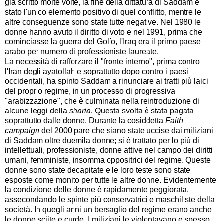
già scritto molte volte, la fine della dittatura di Saddam è
stato l'unico elemento positivo di quel conflitto, mentre le
altre conseguenze sono state tutte negative. Nel 1980 le
donne hanno avuto il diritto di voto e nel 1991, prima che
cominciasse la guerra del Golfo, l'Iraq era il primo paese
arabo per numero di professioniste laureate.
La necessità di rafforzare il "fronte interno", prima contro
l'Iran degli ayatollah e soprattutto dopo contro i paesi
occidentali, ha spinto Saddam a rinunciare ai tratti più laici
del proprio regime, in un processo di progressiva
"arabizzazione", che è culminata nella reintroduzione di
alcune leggi della
sharia
. Questa svolta è stata pagata
soprattutto dalle donne. Durante la cosiddetta
Faith
campaign
del 2000 pare che siano state uccise dai miliziani
di Saddam oltre duemila donne; si è trattato per lo più di
intellettuali, professioniste, donne attive nel campo dei diritti
umani, femministe, insomma oppositrici del regime. Queste
donne sono state decapitate e le loro teste sono state
esposte come monito per tutte le altre donne. Evidentemente
la condizione delle donne è rapidamente peggiorata,
assecondando le spinte più conservatrici e maschiliste della
società. In quegli anni un bersaglio del regime erano anche
le donne sciite e curde. I miliziani le violentavano e spesso