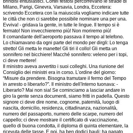
brindisi entusiastici. Cortei festosi percorrevano le strade di
Milano, Parigi, Ginevra, Varsavia, Londra, Eccetera:
scrivendo Eccetera con la maiuscola vogliamo indicare tutte
le città che non ci sarebbe possibile nominare una per una.
Evviva! - gridava la gente, in tutte le lingue. Il tempo si è
fermato! Non invecchieremo più! Non moriremo più!
Il comandante dell'aeroporto passava il tempo al telefono.
Lo chiamavano da ogni parte del mondo per dirgli: Lo tenga
stretto! Gli metta le manette! Gli tiri il collo! Gli metta un
sonnifero nel bicchiere! Macché sonnifero: veleno per i topi,
ci deve mettere!
Il ministro aveva avvertito i suoi colleghi. Una riunione del
Consiglio dei ministri era in corso. L'ordine del giorno:
“Misure da prendere. Bisogna tramutare il fermo del Tempo
in arresto o liberarlo?”. Il ministro dell'Interno tuonava: -
Liberarlo? Mai non sia! Se cominciamo a lasciar andare in
giro la gente senza documenti, siamo fritti in padella. Questo
signore ci deve dire nome, cognome, paternità, luogo di
nascita, domicilio, residenza, cittadinanza, nazionalità,
numero del passaporto, numero delle scarpe, numero del
cappello; ci deve mostrare il certificato di vaccinazione,
quello di buona condotta, il diploma di quinta elementare, la
ricevuta delle tasse. E poi, ha ben dodici bauli: ha pagato