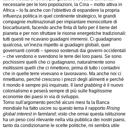
necessarie per le loro popolazioni, la Cina – molto attiva in
Africa – lo fa anche con l'obiettivo di espandere la propria
influenza politica in quel continente strategico, le grandi
compagnie multinazionali per impiantare monocolture di
biocarburanti, facendo anche finta di farlo per il bene del
pianeta e per non sfruttare le risorse energetiche tradizionali:
tutti questi ne ricavano guadagni immensi. Ci guadagnano
qualcosa, un'inezia rispetto ai guadagni globali, quei
governanti corrotti – spesso sostenuti dai governi occidentali
– che vendono e svendono le terre dei loro paesi. Se sono
pochissimi quelli che ci gudagnano, naturalmente sono
moltissimi quelli che ci rimettono, prima di tutto i contadini
che in quelle terre vivevano e lavoravano. Ma anche noi ci
rimettiamo, perché crescono i prezzi degli alimenti e perché
il mondo è sempre più inquinato. Il
land grabbing
è il nuovo
colonialismo e peserà sempre di più sulle fragilissime
economie dei paesi in via di sviluppo.
Torno sull'argomento perché alcuni mesi fa la Banca
mondiale ha fatto uscire su questo tema il rapporto
Rising
global interest in farmland
; visto che ormai questa istituzione
ha un peso così rilevante nella vita pubblica dei nostri paesi,
tanto da condizionarne le scelte politiche, mi sembra utile