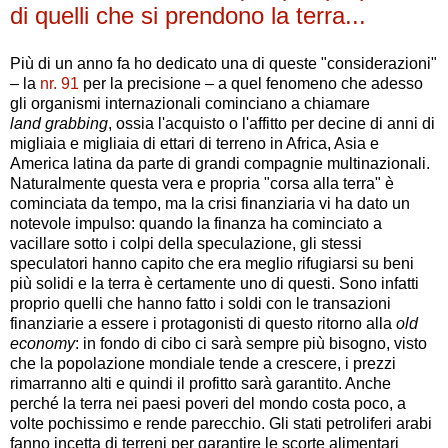
di quelli che si prendono la terra...
Più di un anno fa ho dedicato una di queste "considerazioni"
– la
nr. 91
per la precisione – a quel fenomeno che adesso
gli organismi internazionali cominciano a chiamare
land grabbing
, ossia l'acquisto o l'affitto per decine di anni di
migliaia e migliaia di ettari di terreno in Africa, Asia e
America latina da parte di grandi compagnie multinazionali.
Naturalmente questa vera e propria "corsa alla terra" è
cominciata da tempo, ma la crisi finanziaria vi ha dato un
notevole impulso: quando la finanza ha cominciato a
vacillare sotto i colpi della speculazione, gli stessi
speculatori hanno capito che era meglio rifugiarsi su beni
più solidi e la terra è certamente uno di questi. Sono infatti
proprio quelli che hanno fatto i soldi con le transazioni
finanziarie a essere i protagonisti di questo ritorno alla
old
economy
: in fondo di cibo ci sarà sempre più bisogno, visto
che la popolazione mondiale tende a crescere, i prezzi
rimarranno alti e quindi il profitto sarà garantito. Anche
perché la terra nei paesi poveri del mondo costa poco, a
volte pochissimo e rende parecchio. Gli stati petroliferi arabi
fanno incetta di terreni per garantire le scorte alimentari