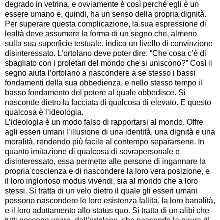
degrado in vetrina, e ovviamente è così perché egli è un
essere umano e, quindi, ha un senso della propria dignità.
Per superare questa complicazione, la sua espressione di
lealtà deve assumere la forma di un segno che, almeno
sulla sua superficie testuale, indica un livello di convinzione
disinteressato. L’ortolano deve poter dire: “Che cosa c’è di
sbagliato con i proletari del mondo che si uniscono?” Così il
segno aiuta l’ortolano a nascondere a se stesso i bassi
fondamenti della sua obbedienza, e nello stesso tempo il
basso fondamento del potere al quale obbedisce. Si
nasconde dietro la facciata di qualcosa di elevato. E questo
qualcosa è l’ideologia.
L’ideologia è un modo falso di rapportarsi al mondo. Offre
agli esseri umani l’illusione di una identità, una dignità e una
moralità, rendendo più facile al contempo separarsene. In
quanto imitazione di qualcosa di sovrapersonale e
disinteressato, essa permette alle persone di ingannare la
propria coscienza e di nascondere la loro vera posizione, e
il loro inglorioso modus vivendi, sia al mondo che a loro
stessi. Si tratta di un velo dietro il quale gli esseri umani
possono nascondere le loro esistenza fallita, la loro banalità,
e il loro adattamento allo status quo. Si tratta di un alibi che