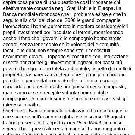
capire cosa pensa di una questione così importante chi
effettivamente comanda negli Stati Uniti e in Europa. La
Banca mondiale riconosce che il problema esiste e che in
seguito alla crisi del cibo del 2008 le grandi compagnie
internazionali hanno aumentato in maniera considerevole i
propri investimenti per l'acquisto di terreni, menzionando
anche il fatto che i governi e le compagnie hanno stretto
accordi senza tener conto della volontà delle comunità
locali, alle quali non sempre sono stati riconosciuti i
risarcimenti dovuti. Il rapporto si conclude con l'indicazione
di sette principi per gli investimenti agricoli nei paesi più
poveri, che riguardano tutela ambientale, rispetto dei diritti di
proprietà, trasparenza eccetera; questi principi rimangono
però belle parole dal momento che la Banca mondiale
conclude che queste regole non possono essere imposte,
ma devono essere recepite volontariamente dalle
compagnie. Una pia illusione, nel migliore dei casi, visti gli
interessi in ballo.
Quelli della Banca mondiale analizzano di continuo quello
che succede nell'economia globale e lo scorso 16 agosto
hanno presentato il rapporto
Food Price Watch
, in cui si
spiega che "i prezzi alimentari mondiali hanno raggiunto il
culmine. Coniugati a una volatilità persistente, costituiscono