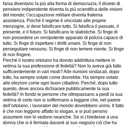
farsa diventano la più alta forma di democrazia; il divieto di
pensiero indipendente diventa la più scientifica delle visioni
del mondo; l’occupazione militare diventa fraterna
assistenza. Poiché il regime è vincolato alle proprie
menzogne, si deve falsificare tutto. Si falsifica il passato, il
presente, e il futuro. Si falsificano le statistiche. Si finge di
non possedere un onnipotente apparato di polizia capace di
tutto. Si finge di rispettare i diritti umani. Si finge di non
perseguitare nessuno. Si finge di non temere niente. Si finge
di non fingere.
Perché il nostro ortolano ha dovuto addirittura mettere in
vetrina la sua professione di fedeltà? Non lo aveva già fatto
sufficientemente in vari modi? Alle riunioni sindacali, dopo
tutto, ha sempre votato come dovrebbe. Ha sempre votato
alle elezioni come ogni buon cittadino. Perché, dopo tutto
questo, deve ancora dichiarare pubblicamente la sua
fedeltà? In fondo le persone che oltrepassano a piedi la sua
vetrina di certo non si soffermano a leggere che, nel parere
dell’ortolano, i lavoratori del mondo dovrebbero unirsi. Il fatto
è che non leggono affatto lo slogan, e si può persino
assumere non lo vedono neanche. Se si chiedesse a una
donna che si è fermata davanti al suo negozio ciò che ha