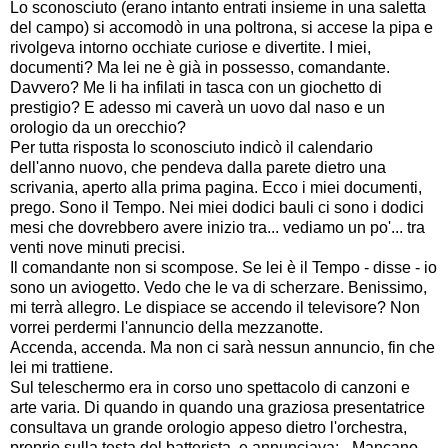
Lo sconosciuto (erano intanto entrati insieme in una saletta
del campo) si accomodò in una poltrona, si accese la pipa e
rivolgeva intorno occhiate curiose e divertite. I miei,
documenti? Ma lei ne è già in possesso, comandante.
Davvero? Me li ha infilati in tasca con un giochetto di
prestigio? E adesso mi caverà un uovo dal naso e un
orologio da un orecchio?
Per tutta risposta lo sconosciuto indicò il calendario
dell'anno nuovo, che pendeva dalla parete dietro una
scrivania, aperto alla prima pagina. Ecco i miei documenti,
prego. Sono il Tempo. Nei miei dodici bauli ci sono i dodici
mesi che dovrebbero avere inizio tra... vediamo un po'... tra
venti nove minuti precisi.
Il comandante non si scompose. Se lei è il Tempo - disse - io
sono un aviogetto. Vedo che le va di scherzare. Benissimo,
mi terrà allegro. Le dispiace se accendo il televisore? Non
vorrei perdermi l'annuncio della mezzanotte.
Accenda, accenda. Ma non ci sarà nessun annuncio, fin che
lei mi trattiene.
Sul teleschermo era in corso uno spettacolo di canzoni e
arte varia. Di quando in quando una graziosa presentatrice
consultava un grande orologio appeso dietro l'orchestra,
proprio sulla testa del batterista, e annunciava: - Mancano