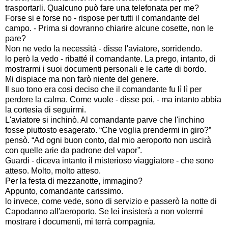
trasportarli. Qualcuno può fare una telefonata per me?
Forse si e forse no - rispose per tutti il comandante del
campo. - Prima si dovranno chiarire alcune cosette, non le
pare?
Non ne vedo la necessità - disse l'aviatore, sorridendo.
lo però la vedo - ribatté il comandante. La prego, intanto, di
mostrarmi i suoi documenti personali e le carte di bordo.
Mi dispiace ma non farò niente del genere.
Il suo tono era cosi deciso che il comandante fu lì lì per
perdere la calma. Come vuole - disse poi, - ma intanto abbia
la cortesia di seguirmi.
L'aviatore si inchinò. Al comandante parve che l'inchino
fosse piuttosto esagerato. “Che voglia prendermi in giro?”
pensò. “Ad ogni buon conto, dal mio aeroporto non uscirà
con quelle arie da padrone del vapor”.
Guardi - diceva intanto il misterioso viaggiatore - che sono
atteso. Molto, molto atteso.
Per la festa di mezzanotte, immagino?
Appunto, comandante carissimo.
lo invece, come vede, sono di servizio e passerò la notte di
Capodanno all'aeroporto. Se lei insisterà a non volermi
mostrare i documenti, mi terrà compagnia.