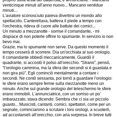
venticinque minuti all'anno nuovo... Mancano ventidue
minuti…
L'aviatore sconosciuto pareva divertirsi un mondo allo
spettacolo. Canterellava, batteva il piede a tempo con
l'orchestra, rideva di cuore alle battute dei comici...
Un minuto a mezzanotte - sorrise il comandante, - mi
dispiace di non poterle offrire lo spumante. In servizio io non
bevo mai.
Grazie, ma lo spumante non serve. Da questo momento il
tempo cesserà di scorrere. Dia un'occhiata al suo orologio.
Il comandante obbedì meccanicamente. Guardò il
quadrante, si accostò il polso all'orecchio. “Strano”, pensò,
“l'orologio cammina, ma la sfera dei secondi si è guastata e
non gira più”. Egli cominciò mentalmente a contare i
secondi. Ne contò sessanta, poi tornò a guardare l'orologio:
le sfere erano sempre ferme sulla mezzanotte meno un
minuto. Anche sul grande orologio del teleschermo le sfere
erano immobili. L'annunciatrice, con un sorriso un po'
imbarazzato, stava dicendo: Sembra che ci sia un piccolo
guasto... Musicisti, cantanti, comici, spettatori, come per un
segnale, cominciarono a scrutare i loro orologi, a scuoterli,
ad accostarseli all'orecchio, con aria sorpresa. In breve tutti