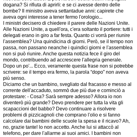
dogana? Si rifiuta di aprirli: e se ci avesse dentro delle
bombe? Il ministro aveva settantadue anni: capirete che
aveva ogni interesse a tener fermo l'orologio...
I ministri decisero di chiedere il parere delle Nazioni Unite.
Alle Nazioni Unite, a quell'ora, c'era soltanto il portiere: tutti i
delegati erano in giro a far festa. Quanto ci vorrà per riunire
l'assemblea? Una quindicina di giorni. Però, se il tempo non
passa, non passano neanche i quindici giorni e l'assemblea
non si può riunire. Anche questa notizia fece il giro del
mondo, contribuendo ad accrescere l'allegria generale.
Dopo un po'... Ecco, veramente questa frase non si potrebbe
scrivere: se il tempo era fermo, la parola “dopo” non aveva
più senso.
Diciamo che un bambino, svegliato dal fracasso e messo al
corrente dell'accaduto, sommò due più due e cominciò a
protestare: - Cosa? Sarà sempre adesso? Allora io non
diventerò più grande? Devo prendere per tutta la vita gli
scapaccioni del babbo? Devo continuare a risolvere
problemi di pizzicagnoli che comprano l'olio e si fanno
calcolare dai bambini delle scuole la spesa e il ricavo? Ah,
no, grazie tante! lo non accetto. Anche lui si attaccò al
telefono, per dare l'allarme ai suoi amici. I bambini non