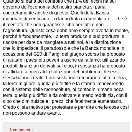
Quando si parla del controllo che l'1% dei ricchi ha sul
governo dell'economia del nostro pianeta si parla
concretamente anche di questo. Quelli della Banca
mondiale dimenticano – o fanno finta di dimenticare – che è
il mercato che non garantisce cibo per tutti e non
l'agricoltura. Questa cosa dobbiamo sempre averla in mente,
perché è fondamentale. La terra produce e può produrre le
risorse per dare da mangiare a tutti noi, è la distribuzione
che lo impedisce. Il paradosso è che la Banca mondiale in
occasione del G20 di Parigi del giugno scorso ha proposto
di aiutare i paesi più poveri a uscire dalla fame, utilizzando
prodotti finanziari derivati sul cibo, in sostanza ha proposto
di affidare ai mercati la soluzione del problema che essi
stessi hanno creato. Loro si stanno comprando tutta la terra,
la terra migliore, quella più fertile e la stanno impoverendo
con il sistema delle monocolture, ai contadini rimane poca
terra, quella più difficile da coltivare e meno redditizia, con il
cibo che diminuisce e i prezzi che fatalmente aumentano.
Credo ci sia motivo per protestare e per dire che le cose così
non possono andare avanti.
1 commento: