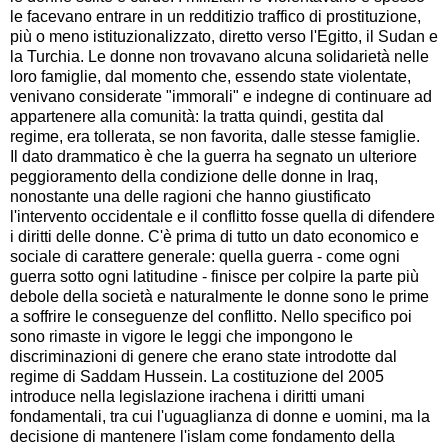
le facevano entrare in un redditizio traffico di prostituzione,
più o meno istituzionalizzato, diretto verso l'Egitto, il Sudan e
la Turchia. Le donne non trovavano alcuna solidarietà nelle
loro famiglie, dal momento che, essendo state violentate,
venivano considerate "immorali" e indegne di continuare ad
appartenere alla comunità: la tratta quindi, gestita dal
regime, era tollerata, se non favorita, dalle stesse famiglie.
Il dato drammatico è che la guerra ha segnato un ulteriore
peggioramento della condizione delle donne in Iraq,
nonostante una delle ragioni che hanno giustificato
l'intervento occidentale e il conflitto fosse quella di difendere
i diritti delle donne. C'è prima di tutto un dato economico e
sociale di carattere generale: quella guerra - come ogni
guerra sotto ogni latitudine - finisce per colpire la parte più
debole della società e naturalmente le donne sono le prime
a soffrire le conseguenze del conflitto. Nello specifico poi
sono rimaste in vigore le leggi che impongono le
discriminazioni di genere che erano state introdotte dal
regime di Saddam Hussein. La costituzione del 2005
introduce nella legislazione irachena i diritti umani
fondamentali, tra cui l'uguaglianza di donne e uomini, ma la
decisione di mantenere l'islam come fondamento della