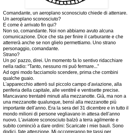
Comandante, un aeroplano sconosciuto chiede di atterrare.
Un aeroplano sconosciuto?
E come è arrivato fin qui?
Non so, comandante. Noi non abbiamo avuto alcuna
comunicazione. Dice che sta per finire il carburante e che
atterrerà anche se non glielo permettiamo. Uno strano
personaggio, comandante.
Strano?
Un po' pazzo, direi. Un momento fa lo sentivo ridacchiare
nella radio: “Tanto, nessuno mi può fermare...”
Ad ogni modo facciamolo scendere, prima che combini
qualche guaio.
L'apparecchio atterrò sul piccolo campo d'aviazione, alla
periferia della capitale, alle ventitré e ventisette precise.
Mancavano trentatré minuti alla mezzanotte. Già, ma non a
una mezzanotte qualunque, bensì alla mezzanotte più
importante dell'anno. Era la sera del 31 dicembre e in tutto il
mondo milioni di persone vegliavano in attesa dell'anno
nuovo. L'aviatore sconosciuto balzò a terra agilmente e
subito cominciò a dare ordini: Scaricate i miei bauli. Sono
dodici, fate attenzione. Mi occorreranno tre tassi per