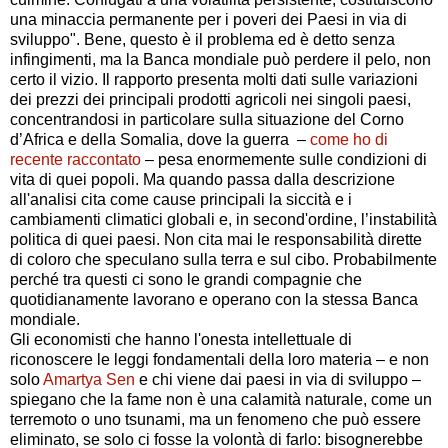
una minaccia permanente per i poveri dei Paesi in via di
sviluppo". Bene, questo è il problema ed è detto senza
infingimenti, ma la Banca mondiale può perdere il pelo, non
certo il vizio. Il rapporto presenta molti dati sulle variazioni
dei prezzi dei principali prodotti agricoli nei singoli paesi,
concentrandosi in particolare sulla situazione del Corno
d’Africa e della Somalia, dove la guerra –
come ho di
recente raccontato
– pesa enormemente sulle condizioni di
vita di quei popoli. Ma quando passa dalla descrizione
all'analisi cita come cause principali la siccità e i
cambiamenti climatici globali e, in second'ordine, l’instabilità
politica di quei paesi. Non cita mai le responsabilità dirette
di coloro che speculano sulla terra e sul cibo. Probabilmente
perché tra questi ci sono le grandi compagnie che
quotidianamente lavorano e operano con la stessa Banca
mondiale.
Gli economisti che hanno l'onesta intellettuale di
riconoscere le leggi fondamentali della loro materia – e non
solo
Amartya Sen
e chi viene dai paesi in via di sviluppo –
spiegano che la fame non è una calamità naturale, come un
terremoto o uno tsunami, ma un fenomeno che può essere
eliminato, se solo ci fosse la volontà di farlo: bisognerebbe