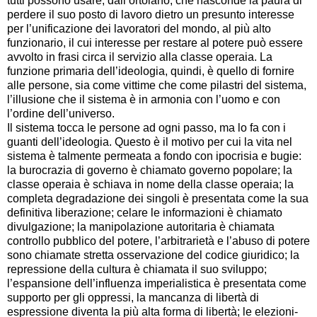
tutti possono usare, dall’ortolano, che nasconde la paura di
perdere il suo posto di lavoro dietro un presunto interesse
per l’unificazione dei lavoratori del mondo, al più alto
funzionario, il cui interesse per restare al potere può essere
avvolto in frasi circa il servizio alla classe operaia. La
funzione primaria dell’ideologia, quindi, è quello di fornire
alle persone, sia come vittime che come pilastri del sistema,
l’illusione che il sistema è in armonia con l’uomo e con
l’ordine dell’universo.
Il sistema tocca le persone ad ogni passo, ma lo fa con i
guanti dell’ideologia. Questo è il motivo per cui la vita nel
sistema è talmente permeata a fondo con ipocrisia e bugie:
la burocrazia di governo è chiamato governo popolare; la
classe operaia è schiava in nome della classe operaia; la
completa degradazione dei singoli è presentata come la sua
definitiva liberazione; celare le informazioni è chiamato
divulgazione; la manipolazione autoritaria è chiamata
controllo pubblico del potere, l’arbitrarietà e l’abuso di potere
sono chiamate stretta osservazione del codice giuridico; la
repressione della cultura è chiamata il suo sviluppo;
l’espansione dell’influenza imperialistica è presentata come
supporto per gli oppressi, la mancanza di libertà di
espressione diventa la più alta forma di libertà; le elezioni-