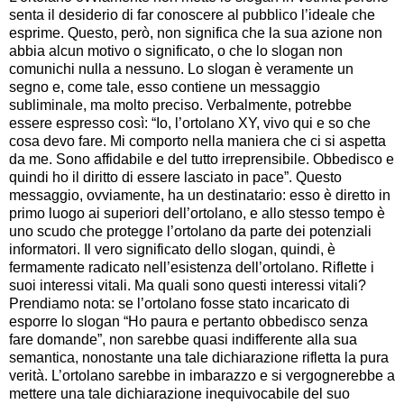
senta il desiderio di far conoscere al pubblico l’ideale che
esprime. Questo, però, non significa che la sua azione non
abbia alcun motivo o significato, o che lo slogan non
comunichi nulla a nessuno. Lo slogan è veramente un
segno e, come tale, esso contiene un messaggio
subliminale, ma molto preciso. Verbalmente, potrebbe
essere espresso così: “Io, l’ortolano XY, vivo qui e so che
cosa devo fare. Mi comporto nella maniera che ci si aspetta
da me. Sono affidabile e del tutto irreprensibile. Obbedisco e
quindi ho il diritto di essere lasciato in pace”. Questo
messaggio, ovviamente, ha un destinatario: esso è diretto in
primo luogo ai superiori dell’ortolano, e allo stesso tempo è
uno scudo che protegge l’ortolano da parte dei potenziali
informatori. Il vero significato dello slogan, quindi, è
fermamente radicato nell’esistenza dell’ortolano. Riflette i
suoi interessi vitali. Ma quali sono questi interessi vitali?
Prendiamo nota: se l’ortolano fosse stato incaricato di
esporre lo slogan “Ho paura e pertanto obbedisco senza
fare domande”, non sarebbe quasi indifferente alla sua
semantica, nonostante una tale dichiarazione rifletta la pura
verità. L’ortolano sarebbe in imbarazzo e si vergognerebbe a
mettere una tale dichiarazione inequivocabile del suo