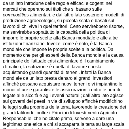
da un lato introdurre delle regole efficaci e cogenti nei
mercati che operano sui titoli che si basano sulle
commodities
alimentari, e dall'altro lato sostenere modelli di
produzione agroecologici, su piccola scala e basati sul
lavoro di chi vive in quei territori. Certo servirebbero risorse,
ma servirebbe soprattutto la capacità della politica di
imporre le proprie scelte alla Banca mondiale e alle altre
istituzioni finanziarie. Invece, come è noto, è la Banca
mondiale che impone le proprie scelte alla politica. Dal
momento che per gli esperti della Banca mondiale la causa
principale dell'attuale crisi alimentare è il cambiamento
climatico, la soluzione è quella di favorire chi sta
acquistando grandi quantità di terreni. Infatti la Banca
mondiale da un lato presta denaro ai grandi investitori
affinché possano acquistare nuovi terreni e vi impiantino le
monocolture e garantisce le assicurazioni contro le perdite
legate alle siccità e agli eventi naturali; dall'altro lato agisce
sui governi dei paesi in via di sviluppo affinché modifichino
le leggi sulla proprietà della terra, favorendo la creazione dei
grandi latifondi. Inoltre i Principi di Investimento Agricolo
Responsabile, che ho citato prima, servono a dare una
legittimazione etica a chi si accaparra la terra su larga scala.