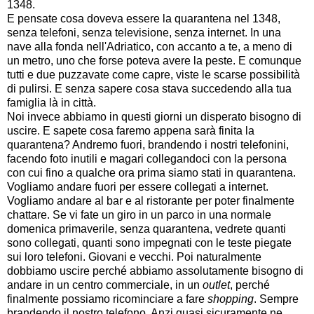
1348.
E pensate cosa doveva essere la quarantena nel 1348,
senza telefoni, senza televisione, senza internet. In una
nave alla fonda nell'Adriatico, con accanto a te, a meno di
un metro, uno che forse poteva avere la peste. E comunque
tutti e due puzzavate come capre, viste le scarse possibilità
di pulirsi. E senza sapere cosa stava succedendo alla tua
famiglia là in città.
Noi invece abbiamo in questi giorni un disperato bisogno di
uscire. E sapete cosa faremo appena sarà finita la
quarantena? Andremo fuori, brandendo i nostri telefonini,
facendo foto inutili e magari collegandoci con la persona
con cui fino a qualche ora prima siamo stati in quarantena.
Vogliamo andare fuori per essere collegati a internet.
Vogliamo andare al bar e al ristorante per poter finalmente
chattare. Se vi fate un giro in un parco in una normale
domenica primaverile, senza quarantena, vedrete quanti
sono collegati, quanti sono impegnati con le teste piegate
sui loro telefoni. Giovani e vecchi. Poi naturalmente
dobbiamo uscire perché abbiamo assolutamente bisogno di
andare in un centro commerciale, in un
outlet
, perché
finalmente possiamo ricominciare a fare
shopping
. Sempre
brandendo il nostro telefono. Anzi quasi sicuramente ne