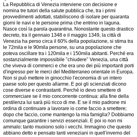
La Repubblica di Venezia interviene con decisione e
nomina tre tutori della salute pubblica che, tra i primi
provvedimenti adottati, stabiliscono di isolare per quaranta
giorni le navi e le persone prima che entrino in laguna.
Nasce così la parola
quarantina
. Nonostante questo drastico
decreto, tra il gennaio 1348 e il maggio 1349, la città di
Venezia ha perso circa il 60% della popolazione, si stima tra
le 72mila e le 90mila persone, su una popolazione che
poteva oscillare tra i 120mila e i 150mila abitanti. Perché era
sostanzialmente impossibile "chiudere" Venezia, una città
che viveva di commerci e che era uno dei più importanti porti
d'ingresso per le merci del Mediterraneo orientale in Europa.
Non si può mettere in ginocchio l'economia di un intero
paese solo per questo allarme. E poi gli scienziati dicono
cose diverse e contrastanti. Perché io devo smettere di
commerciare se il mio concorrente continua: alla fine della
pestilenza lui sarà più ricco di me. E se il mio padrone mi
ordina di continuare a lavorare io come faccio a smettere;
dopo che faccio, come mantengo la mia famiglia? Dobbiamo
comunque garantire i servizi essenziali. E poi io non mi
ammalo: tanto muoiono solo i vecchi. Immagino che questo
abbiano detto e pensato tanti veneziani in quell'inverno del