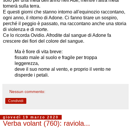
solo per una metà dell'anno nell'Ade, mentre l'altra metà
tornerà sulla terra.
E questi giorni che stanno intorno all'equinozio raccontano,
ogni anno, il ritorno di Adone. Ci fanno tirare un sospiro,
perché il peggio è passato, ma raccontano anche una storia
di violenza e di morte.
Ce lo ricorda Ovidio. Afrodite dal sangue di Adone fa
crescere dei fiori del colore del sangue.
Ma è fiore di vita breve:
fissato male al suolo e fragile per troppa
leggerezza,
deve il suo nome al vento, e proprio il vento ne
disperde i petali.
Nessun commento:
Condividi
giovedì 19 marzo 2020
Verba volant (760): raviola...