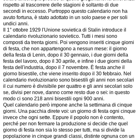
rispetto al trascorrere delle stagioni è soltanto di due
secondi in eccesso. Purtroppo questo calendario non ha
avuto fortuna, è stato adottato in un solo paese e per soli
undici anni.
Il 1° ottobre 1929 l'Unione sovietica di Stalin introduce il
calendario rivoluzionario sovietico. Tutti i mesi sono
composti da trenta giorni. Poi vengono inseriti cinque giorni
di festa, che non appartengono a nessun mese: il giorno
della festa di Lenin, dopo il 30 gennaio, i due giorni della
festa del lavoro, dopo il 30 aprile, e infine i due giorni della
festa dell'industria, dopo il 7 novembre. È festa anche il
giorno bisestile, che viene inserito dopo il 30 febbraio. Nel
calendario rivoluzionario sono bisestili gli anni non secolari
il cui numero è divisibile per quattro e gli anni secolari solo
se, divisi per nove, danno come resto due o sei: in questo
modo ci sono 218 anni bisestili ogni 900 anni.
Quel calendario però impone anche la settimana di cinque
giorni. Una pacchia direte voi: un giorno di festa ogni cinque
invece che ogni sette. Eppure il popolo non è contento,
perché per non fermare la produzione si decide che quel
giorno di festa non sia lo stesso per tutti, ma si divide la
popolazione in cinque grandi classi, distinte ognuna con un