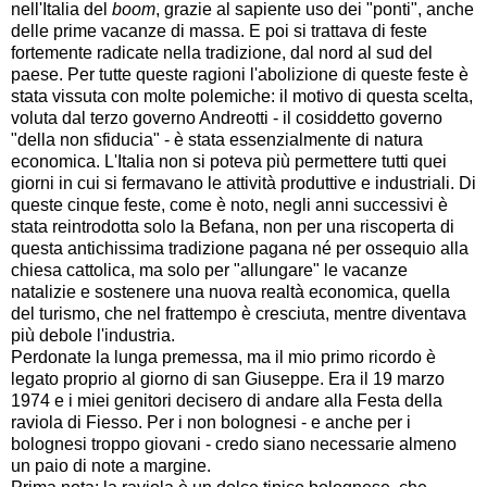
nell'Italia del
boom
, grazie al sapiente uso dei "ponti", anche
delle prime vacanze di massa. E poi si trattava di feste
fortemente radicate nella tradizione, dal nord al sud del
paese. Per tutte queste ragioni l'abolizione di queste feste è
stata vissuta con molte polemiche: il motivo di questa scelta,
voluta dal terzo governo Andreotti - il cosiddetto governo
"della non sfiducia" - è stata essenzialmente di natura
economica. L'Italia non si poteva più permettere tutti quei
giorni in cui si fermavano le attività produttive e industriali. Di
queste cinque feste, come è noto, negli anni successivi è
stata reintrodotta solo la Befana, non per una riscoperta di
questa antichissima tradizione pagana né per ossequio alla
chiesa cattolica, ma solo per "allungare" le vacanze
natalizie e sostenere una nuova realtà economica, quella
del turismo, che nel frattempo è cresciuta, mentre diventava
più debole l'industria.
Perdonate la lunga premessa, ma il mio primo ricordo è
legato proprio al giorno di san Giuseppe. Era il 19 marzo
1974 e i miei genitori decisero di andare alla Festa della
raviola di Fiesso. Per i non bolognesi - e anche per i
bolognesi troppo giovani - credo siano necessarie almeno
un paio di note a margine.