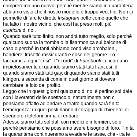
compreremo uno nuovo, perché mentre siamo in quarantena
abbiamo visto che il nostro modello è troppo vecchio. Non ci
permette di fare le dirette
Instagram
belle come quelle che
ha fatto il nostro vicino, che così ha preso molti più
cuoricini
di noi.
Quando sarà tutto finito, non andrà tutto meglio, solo perché
qualcuno suona la tromba o la fisarmonica sul balcone di
casa o perché in tanti abbiamo condiviso arcobaleni,
bandiere, frasette rassicuranti e cose del genere. Lo
facciamo a ogni "crisi". I "ricordi" di
Facebook
ci ricordano
impietosamente di quando siamo stati tutti francesi, di
quando siamo stati tutti gay, di quando siamo stati tutti
klingon, a seconda di come in quel giorno si doveva
cambiare la foto del profilo.
Leggo che in questi giorni qualcuno di noi è perfino solidale
con i lavoratori dello spettacolo, naturalmente non ci
pensiamo affatto ad andare a teatro quando sarà finita
l'emergenza: in quei posti hanno il coraggio di chiederci di
spegnere i telefoni prima di entrare.
Adesso siamo tutti solidali con medici e infermieri, solo
perché pensiamo che possiamo avere bisogno di loro. Finita
la quarantena continueremo a evadere le tasse, che - tra le