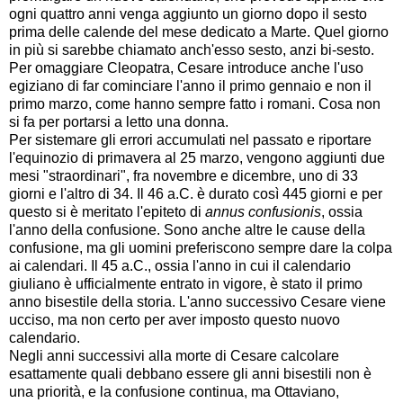
ogni quattro anni venga aggiunto un giorno dopo il sesto
prima delle calende del mese dedicato a Marte. Quel giorno
in più si sarebbe chiamato anch'esso sesto, anzi bi-sesto.
Per omaggiare Cleopatra, Cesare introduce anche l'uso
egiziano di far cominciare l'anno il primo gennaio e non il
primo marzo, come hanno sempre fatto i romani. Cosa non
si fa per portarsi a letto una donna.
Per sistemare gli errori accumulati nel passato e riportare
l'equinozio di primavera al 25 marzo, vengono aggiunti due
mesi "straordinari", fra novembre e dicembre, uno di 33
giorni e l'altro di 34. Il 46 a.C. è durato così 445 giorni e per
questo si è meritato l'epiteto di
annus confusionis
, ossia
l'anno della confusione. Sono anche altre le cause della
confusione, ma gli uomini preferiscono sempre dare la colpa
ai calendari. Il 45 a.C., ossia l'anno in cui il calendario
giuliano è ufficialmente entrato in vigore, è stato il primo
anno bisestile della storia. L'anno successivo Cesare viene
ucciso, ma non certo per aver imposto questo nuovo
calendario.
Negli anni successivi alla morte di Cesare calcolare
esattamente quali debbano essere gli anni bisestili non è
una priorità, e la confusione continua, ma Ottaviano,