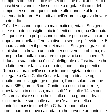
sempre 5 ore, 48 minuti e 46 secondi che mancano. Però i
maschi volevano che fosse il sole a regolare il corso del
tempo, per sottrarre questo potere alle donne e al loro
calendario lunare. E quindi a quell'errore bisognava trovare
un rimedio.
C'è ad Alessandria questo matematico geniale, Sosigene,
che è uno dei consiglieri più influenti della regina Cleopatra.
Cinque ore e un po' possono sembrare poca cosa, ma anno
dopo anno quella differenza diventa sempre più evidente. E
imbarazzante per il potere dei maschi. Sosigene, grazie ai
suoi studi, ha trovato un modo per risolvere il problema, ma
non può fare nulla da una remota provincia dell'impero. Per
fortuna la sua padrona è così intelligente e affascinante che
ha fatto perdere la testa a uno degli uomini più potenti di
Roma e allora quell'oscuro astronomo egiziano riesce a
spiegare a Caio Giulio Cesare la propria idea: se ogni
quattro anni si aggiunge un giorno, l'anno solare sarebbe
durato 365 giorni e 6 ore. Continua a esserci un errore,
questa volta in eccesso, ma di soli 11 minuti e 14 secondi.
Cesare capisce subito che si tratta di una grande idea e
siccome tra le sue molte cariche c'è anche quella di
pontefice massimo, nel 46 a.C. ha l'opportunità di
promulgare un nuovo calendario, che prevede appunto che