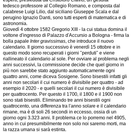
tedesco professore al Collegio Romano, e composta dal
calabrese Luigi Lilio, dal siciliano Giuseppe Scala e dal
perugino Ignazio Danti, sono tutti esperti di matematica e di
astronomia.
Giovedì 4 ottobre 1582 Gregorio XIII - la cui statua domina il
voltone d'ingresso di Palazzo d'Accursio a Bologna - firma la
bolla papale
Inter gravissimas
, che introduce il nuovo
calendario. Il giorno successivo è venerdì 15 ottobre e in
questo modo sono recuperati i giorni "perduti" e viene
riallineato il calendario al sole. Per ovviare al problema negli
anni successivi, la commissione decide che quel giorno in
più non sarebbe stato aggiunto automaticamente ogni
quattro anni, come diceva Sosigene. Sono bisestili infatti gli
anni non secolari il cui numero è divisibile per quattro - ad
esempio il 2020 - e quelli secolari il cui numero è divisibile
per quattrocento. Per questo il 1700, il 1800 e il 1900 non
sono stati bisestili. Eliminando tre anni bisestili ogni
quattrocento, una differenza tra l'anno solare e il calendario
rimane, ma è di soli 26 secondi in eccesso, ossia di un
giorno ogni 3.323 anni. Il problema ce lo porremo nel 4905,
anno in cui presumibilmente non solo noi saremo morti, ma
la razza umana si sarà estinta.