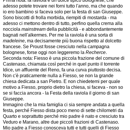
Prima nota: la raviola è un dolce tipico bolognese, che
adesso potete trovare nei forni tutto l'anno, ma che quando
io ero bambino si faceva solo per la festa di san Giuseppe.
Sono biscotti di frolla morbida, riempiti di mostarda - ma
adesso ci mettono dentro di tutto, perfino quella crema alla
nocciola
mainstream
della pubblicità - e abbondantemente
bagnati nell'alkermes. Per me la raviola è una sorta di
madeleine
, ma decisamente più buona rispetto al dolcetto
francese. Se Proust fosse cresciuto nella campagna
bolognese, forse oggi non leggeremo la
Recherce
.
Seconda nota: Fiesso è una piccola frazione del comune di
Castenaso, chiamata così perché in quel punto il torrente
Idice, un affluente del Reno, fa una curva piuttosto decisa.
Non c'è praticamente nulla a Fiesso, se non la grande
chiesa dedicata a san Pietro. E non chiedetemi per quale
motivo a Fiesso, proprio dietro la chiesa, si faceva - non so
se si faccia ancora - la Festa della raviola il giorno di san
Giuseppe.
Immagino che la mia famiglia ci sia sempre andata a quella
festa, perché Fiesso dista poco meno di sette chilometri da
Quarto e soprattutto perché mio padre è nato e cresciuto tra
Veduro e Marano, altre due piccoli frazioni di Castenaso.
Mio padre a Fiesso conosceva tutti e tutti quelli di Fiesso