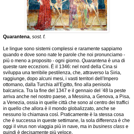
Quarantena
,
sost. f.
Le lingue sono sistemi complessi e raramente sappiamo
quando e dove sono nate le parole che noi pronunciamo -
più o meno a proposito - ogni giorno.
Quarantena
è una di
queste rare eccezioni. È il 1346: nel nord della Cina si
sviluppa una terribile pestilenza, che, attraverso la Siria,
raggiunge, dopo alcuni mesi, i vasti territori dell'Impero
ottomano, dalla Turchia all'Egitto, fino alla penisola
balcanica. Tra la fine del 1347 e il gennaio del '48 la peste
arriva anche nel nostro paese, a Messina, a Genova, a Pisa,
a Venezia, ossia in quelle città che sono al centro dei traffici
in quello che allora è il mondo globalizzato, anche se
nessuno lo chiamava così. Praticamente è la stessa cosa
che è successa in queste settimane, la sola differenza è che
oggi il virus non viaggia più in nave, ma in
business class
e
quindi è decisamente più veloce.