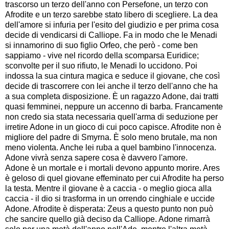
trascorso un terzo dell'anno con Persefone, un terzo con
Afrodite e un terzo sarebbe stato libero di scegliere. La dea
dell'amore si infuria per l'esito del giudizio e per prima cosa
decide di vendicarsi di Calliope. Fa in modo che le Menadi
si innamorino di suo figlio Orfeo, che però - come ben
sappiamo - vive nel ricordo della scomparsa Euridice;
sconvolte per il suo rifiuto, le Menadi lo uccidono. Poi
indossa la sua cintura magica e seduce il giovane, che così
decide di trascorrere con lei anche il terzo dell'anno che ha
a sua completa disposizione. È un ragazzo Adone, dai tratti
quasi femminei, neppure un accenno di barba. Francamente
non credo sia stata necessaria quell'arma di seduzione per
irretire Adone in un gioco di cui poco capisce. Afrodite non è
migliore del padre di Smyrna. È solo meno brutale, ma non
meno violenta. Anche lei ruba a quel bambino l'innocenza.
Adone vivrà senza sapere cosa è davvero l'amore.
Adone è un mortale e i mortali devono appunto morire. Ares
è geloso di quel giovane effeminato per cui Afrodite ha perso
la testa. Mentre il giovane è a caccia - o meglio gioca alla
caccia - il dio si trasforma in un orrendo cinghiale e uccide
Adone. Afrodite è disperata: Zeus a questo punto non può
che sancire quello già deciso da Calliope. Adone rimarrà