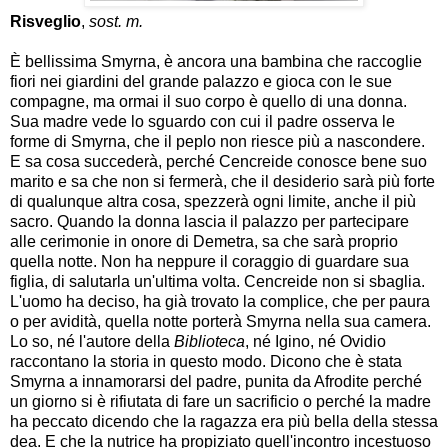
Risveglio
,
sost. m.
È bellissima Smyrna, è ancora una bambina che raccoglie
fiori nei giardini del grande palazzo e gioca con le sue
compagne, ma ormai il suo corpo è quello di una donna.
Sua madre vede lo sguardo con cui il padre osserva le
forme di Smyrna, che il peplo non riesce più a nascondere.
E sa cosa succederà, perché Cencreide conosce bene suo
marito e sa che non si fermerà, che il desiderio sarà più forte
di qualunque altra cosa, spezzerà ogni limite, anche il più
sacro. Quando la donna lascia il palazzo per partecipare
alle cerimonie in onore di Demetra, sa che sarà proprio
quella notte. Non ha neppure il coraggio di guardare sua
figlia, di salutarla un'ultima volta. Cencreide non si sbaglia.
L'uomo ha deciso, ha già trovato la complice, che per paura
o per avidità, quella notte porterà Smyrna nella sua camera.
Lo so, né l'autore della
Biblioteca
, né Igino, né Ovidio
raccontano la storia in questo modo. Dicono che è stata
Smyrna a innamorarsi del padre, punita da Afrodite perché
un giorno si è rifiutata di fare un sacrificio o perché la madre
ha peccato dicendo che la ragazza era più bella della stessa
dea. E che la nutrice ha propiziato quell'incontro incestuoso