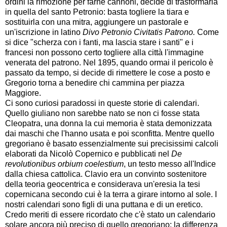
ordini la rimozione per farne cannoni, decide di trasformarla
in quella del santo Petronio: basta togliere la tiara e
sostituirla con una mitra, aggiungere un pastorale e
un'iscrizione in latino
Divo Petronio Civitatis Patrono.
Come
si dice "scherza con i fanti, ma lascia stare i santi" e i
francesi non possono certo togliere alla città l'immagine
venerata del patrono. Nel 1895, quando ormai il pericolo è
passato da tempo, si decide di rimettere le cose a posto e
Gregorio torna a benedire chi cammina per piazza
Maggiore.
Ci sono curiosi paradossi in queste storie di calendari.
Quello giuliano non sarebbe nato se non ci fosse stata
Cleopatra, una donna la cui memoria è stata demonizzata
dai maschi che l'hanno usata e poi sconfitta. Mentre quello
gregoriano è basato essenzialmente sui precisissimi calcoli
elaborati da Nicolò Copernico e pubblicati nel
De
revolutionibus orbium coelestium
, un testo messo all'Indice
dalla chiesa cattolica. Clavio era un convinto sostenitore
della teoria geocentrica e considerava un'eresia la tesi
copernicana secondo cui è la terra a girare intorno al sole. I
nostri calendari sono figli di una puttana e di un eretico.
Credo meriti di essere ricordato che c'è stato un calendario
solare ancora più preciso di quello gregoriano: la differenza