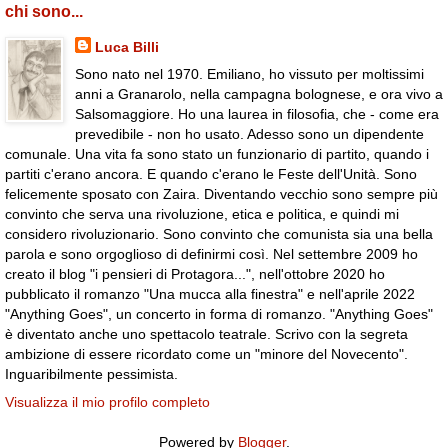
chi sono...
Luca Billi
Sono nato nel 1970. Emiliano, ho vissuto per moltissimi
anni a Granarolo, nella campagna bolognese, e ora vivo a
Salsomaggiore. Ho una laurea in filosofia, che - come era
prevedibile - non ho usato. Adesso sono un dipendente
comunale. Una vita fa sono stato un funzionario di partito, quando i
partiti c'erano ancora. E quando c'erano le Feste dell'Unità. Sono
felicemente sposato con Zaira. Diventando vecchio sono sempre più
convinto che serva una rivoluzione, etica e politica, e quindi mi
considero rivoluzionario. Sono convinto che comunista sia una bella
parola e sono orgoglioso di definirmi così. Nel settembre 2009 ho
creato il blog "i pensieri di Protagora...", nell'ottobre 2020 ho
pubblicato il romanzo "Una mucca alla finestra" e nell'aprile 2022
"Anything Goes", un concerto in forma di romanzo. "Anything Goes"
è diventato anche uno spettacolo teatrale. Scrivo con la segreta
ambizione di essere ricordato come un "minore del Novecento".
Inguaribilmente pessimista.
Visualizza il mio profilo completo
Powered by
Blogger
.