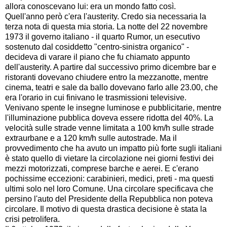
allora conoscevano lui: era un mondo fatto così.
Quell'anno però c'era l'austerity. Credo sia necessaria la
terza nota di questa mia storia. La notte del 22 novembre
1973 il governo italiano - il quarto Rumor, un esecutivo
sostenuto dal cosiddetto "centro-sinistra organico" -
decideva di varare il piano che fu chiamato appunto
dell'austerity. A partire dal successivo primo dicembre bar e
ristoranti dovevano chiudere entro la mezzanotte, mentre
cinema, teatri e sale da ballo dovevano farlo alle 23.00, che
era l'orario in cui finivano le trasmissioni televisive.
Venivano spente le insegne luminose e pubblicitarie, mentre
l'illuminazione pubblica doveva essere ridotta del 40%. La
velocità sulle strade venne limitata a 100 km/h sulle strade
extraurbane e a 120 km/h sulle autostrade. Ma il
provvedimento che ha avuto un impatto più forte sugli italiani
è stato quello di vietare la circolazione nei giorni festivi dei
mezzi motorizzati, comprese barche e aerei. E c'erano
pochissime eccezioni: carabinieri, medici, preti - ma questi
ultimi solo nel loro Comune. Una circolare specificava che
persino l'auto del Presidente della Repubblica non poteva
circolare. Il motivo di questa drastica decisione è stata la
crisi petrolifera.