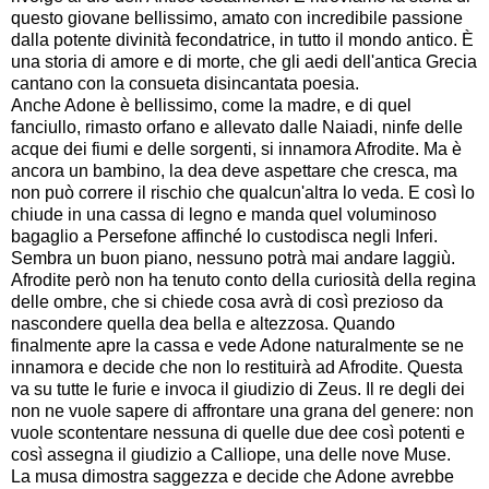
questo giovane bellissimo, amato con incredibile passione
dalla potente divinità fecondatrice, in tutto il mondo antico. È
una storia di amore e di morte, che gli aedi dell'antica Grecia
cantano con la consueta disincantata poesia.
Anche Adone è bellissimo, come la madre, e di quel
fanciullo, rimasto orfano e allevato dalle Naiadi, ninfe delle
acque dei fiumi e delle sorgenti, si innamora Afrodite. Ma è
ancora un bambino, la dea deve aspettare che cresca, ma
non può correre il rischio che qualcun'altra lo veda. E così lo
chiude in una cassa di legno e manda quel voluminoso
bagaglio a Persefone affinché lo custodisca negli Inferi.
Sembra un buon piano, nessuno potrà mai andare laggiù.
Afrodite però non ha tenuto conto della curiosità della regina
delle ombre, che si chiede cosa avrà di così prezioso da
nascondere quella dea bella e altezzosa. Quando
finalmente apre la cassa e vede Adone naturalmente se ne
innamora e decide che non lo restituirà ad Afrodite. Questa
va su tutte le furie e invoca il giudizio di Zeus. Il re degli dei
non ne vuole sapere di affrontare una grana del genere: non
vuole scontentare nessuna di quelle due dee così potenti e
così assegna il giudizio a Calliope, una delle nove Muse.
La musa dimostra saggezza e decide che Adone avrebbe