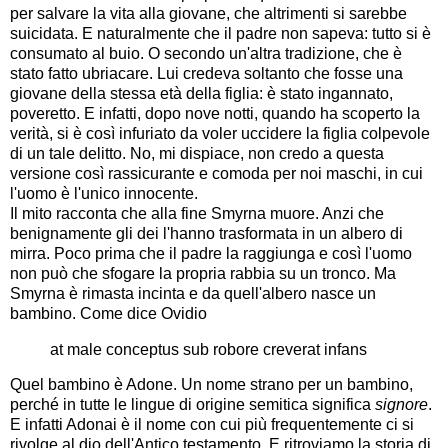
per salvare la vita alla giovane, che altrimenti si sarebbe
suicidata. E naturalmente che il padre non sapeva: tutto si è
consumato al buio. O secondo un'altra tradizione, che è
stato fatto ubriacare. Lui credeva soltanto che fosse una
giovane della stessa età della figlia: è stato ingannato,
poveretto. E infatti, dopo nove notti, quando ha scoperto la
verità, si è così infuriato da voler uccidere la figlia colpevole
di un tale delitto. No, mi dispiace, non credo a questa
versione così rassicurante e comoda per noi maschi, in cui
l'uomo è l'unico innocente.
Il mito racconta che alla fine Smyrna muore. Anzi che
benignamente gli dei l'hanno trasformata in un albero di
mirra. Poco prima che il padre la raggiunga e così l'uomo
non può che sfogare la propria rabbia su un tronco. Ma
Smyrna è rimasta incinta e da quell'albero nasce un
bambino. Come dice Ovidio
at male conceptus sub robore creverat infans
Quel bambino è Adone. Un nome strano per un bambino,
perché in tutte le lingue di origine semitica significa
signore
.
E infatti Adonai è il nome con cui più frequentemente ci si
rivolge al dio dell'Antico testamento. E ritroviamo la storia di