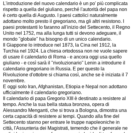
L'introduzione del nuovo calendario è un po' più complicata
rispetto a quella del giuliano, perché l'autorità del papa non
è certo quella di Augusto. I paesi cattolici naturalmente
adottano molto presto il gregoriano, ma gli altri resistono. I
paesi protestanti lo faranno all'inizio del Settecento, il Regno
Unito nel 1752, ma alla lunga tutti si devono adeguare, il
mondo "globale" ha bisogno di un unico calendario.
Il Giappone lo introduce nel 1873, la Cina nel 1912, la
Turchia nel 1924. La chiesa ortodossa non ne vuole sapere
di usare il calendario di Roma - e ancora oggi usa quello
giuliano - e così sarà il "rivoluzionario" Lenin a introdurre il
calendario gregoriano in Russia. E per questo la
Rivoluzione d'ottobre si chiama così, anche se è iniziata il 7
novembre.
E oggi solo Iran, Afghanistan, Etiopia e Nepal non adottano
ufficialmente il calendario gregoriano.
Il calendario di papa Gregorio XIII è destinato a resistere al
tempo. Anche la sua bella statua bronzea, opera di
Alessandro Menganti, che si trova a Bologna, dimostra una
certa capacità di resistere ai tempi. Quando alla fine del
Settecento stanno per entrare le truppe napoleoniche in
città, l'Assunteria dei Magistrati, temendo che il generale ne