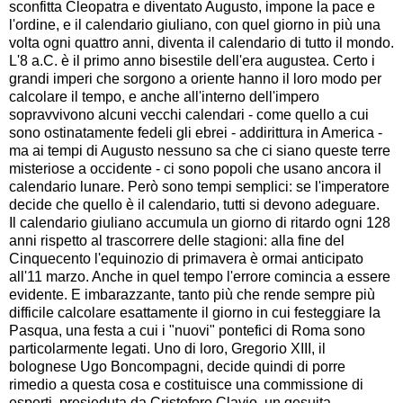
sconfitta Cleopatra e diventato Augusto, impone la pace e
l'ordine, e il calendario giuliano, con quel giorno in più una
volta ogni quattro anni, diventa il calendario di tutto il mondo.
L'8 a.C. è il primo anno bisestile dell'era augustea. Certo i
grandi imperi che sorgono a oriente hanno il loro modo per
calcolare il tempo, e anche all'interno dell'impero
sopravvivono alcuni vecchi calendari - come quello a cui
sono ostinatamente fedeli gli ebrei - addirittura in America -
ma ai tempi di Augusto nessuno sa che ci siano queste terre
misteriose a occidente - ci sono popoli che usano ancora il
calendario lunare. Però sono tempi semplici: se l'imperatore
decide che quello è il calendario, tutti si devono adeguare.
Il calendario giuliano accumula un giorno di ritardo ogni 128
anni rispetto al trascorrere delle stagioni: alla fine del
Cinquecento l'equinozio di primavera è ormai anticipato
all'11 marzo. Anche in quel tempo l'errore comincia a essere
evidente. E imbarazzante, tanto più che rende sempre più
difficile calcolare esattamente il giorno in cui festeggiare la
Pasqua, una festa a cui i "nuovi" pontefici di Roma sono
particolarmente legati. Uno di loro, Gregorio XIII, il
bolognese Ugo Boncompagni, decide quindi di porre
rimedio a questa cosa e costituisce una commissione di
esperti, presieduta da Cristoforo Clavio, un gesuita