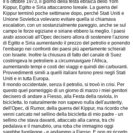
Il 6 ottobre 1973, il giorno della festa ebraica dello Yom
Kippur, Egitto e Siria attaccarono Isreale. La guerra del
Kippur terminò poche settimane dopo, perché Stati Uniti e
Unione Sovietica volevano evitare quella si chiamava
escalation
, con un sostanzialmente pareggio, anche se sul
campo le forze egiziane e siriane ebbero la meglio. I paesi
arabi associati all'Opec decisero allora di sostenere l'azione
di Egitto e Siria aumentando il prezzo del petrolio e ponendo
l'embargo nei confronti dei paesi più apertamente schierati
con Israele. Inoltre la chiusura di fatto del canale di Suez
costringeva le petroliere a circumnavigare l'Africa,
aumentando tempi e costi dei viaggi e quindi dei carburanti.
Provvedimenti simili a quelli italiani furono presi negli Stati
Uniti e in tutta Europa.
Il mondo occidentale, senza il petrolio, si trovò in crisi. Per
questo quel pomeriggio di un giorno di marzo i miei genitori
decisero di andare a Fiesso, alla Festa della raviola, in
bicicletta. Io naturalmente non sapevo nulla dell'austerity,
dell'Opec, di Rumor, della guerra del Kippur, ma ricordo che
venni caricato nel sellino della bicicletta di mio padre - un
sellino che stava davanti, attaccato alla canna, tra chi
pedalava e il manubrio, una roba che immagino oggi
sarebbe fuorilegge - e andammo a Fiesso. E non mi ricordo