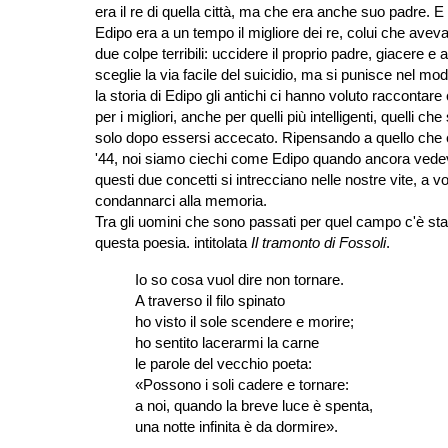
era il re di quella città, ma che era anche suo padre.
Edipo era a un tempo il migliore dei re, colui che avev
due colpe terribili: uccidere il proprio padre, giacere 
sceglie la via facile del suicidio, ma si punisce nel mo
la storia di Edipo gli antichi ci hanno voluto raccontare 
per i migliori, anche per quelli più intelligenti, quelli ch
solo dopo essersi accecato. Ripensando a quello che è 
'44, noi siamo ciechi come Edipo quando ancora vedev
questi due concetti si intrecciano nelle nostre vite, a v
condannarci alla memoria.
Tra gli uomini che sono passati per quel campo c'è sta
questa poesia. intitolata
Il tramonto di Fossoli
.
Io so cosa vuol dire non tornare.
A traverso il filo spinato
ho visto il sole scendere e morire;
ho sentito lacerarmi la carne
le parole del vecchio poeta:
«Possono i soli cadere e tornare:
a noi, quando la breve luce è spenta,
una notte infinita è da dormire».