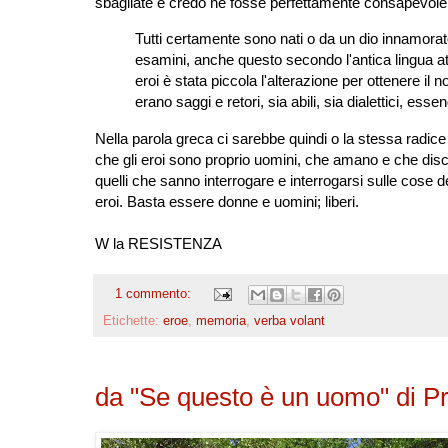
sbagliate e credo ne fosse perfettamente consapevole. 
Tutti certamente sono nati o da un dio innamora
esamini, anche questo secondo l'antica lingua attic
eroi è stata piccola l'alterazione per ottenere il n
erano saggi e retori, sia abili, sia dialettici, ess
Nella parola greca ci sarebbe quindi o la stessa radice
che gli eroi sono proprio uomini, che amano e che discut
quelli che sanno interrogare e interrogarsi sulle cose
eroi. Basta essere donne e uomini; liberi.
W la RESISTENZA
1 commento:
Etichette:
eroe
,
memoria
,
verba volant
da "Se questo è un uomo" di P