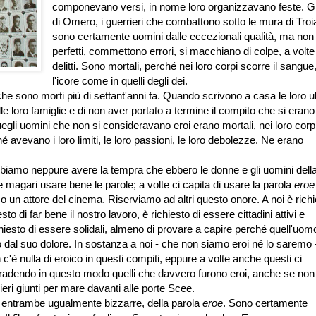
componevano versi, in nome loro organizzavano feste. Gli
di Omero, i guerrieri che combattono sotto le mura di Troi
sono certamente uomini dalle eccezionali qualità, ma non
perfetti, commettono errori, si macchiano di colpe, a volte
delitti. Sono mortali, perché nei loro corpi scorre il sangue
l'icore come in quelli degli dei.
he sono morti più di settant'anni fa. Quando scrivono a casa le loro u
e loro famiglie e di non aver portato a termine il compito che si erano
egli uomini che non si consideravano eroi erano mortali, nei loro corp
 avevano i loro limiti, le loro passioni, le loro debolezze. Ne erano
obbiamo neppure avere la tempra che ebbero le donne e gli uomini dell
 magari usare bene le parole; a volte ci capita di usare la parola
ero
un attore del cinema. Riserviamo ad altri questo onore. A noi è richi
o di far bene il nostro lavoro, è richiesto di essere cittadini attivi e
hiesto di essere solidali, almeno di provare a capire perché quell'uom
 dal suo dolore. In sostanza a noi - che non siamo eroi né lo saremo 
'è nulla di eroico in questi compiti, eppure a volte anche questi ci
 tradendo in questo modo quelli che davvero furono eroi, anche se non
eri giunti per mare davanti alle porte Scee.
, entrambe ugualmente bizzarre, della parola
eroe
. Sono certamente