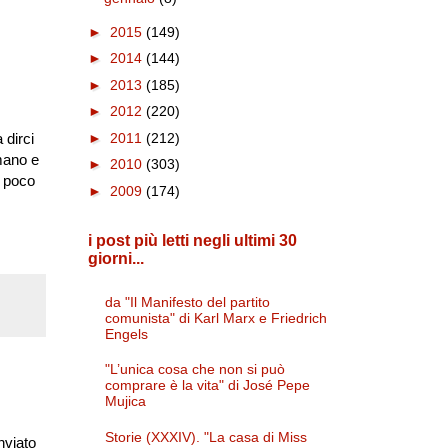
►
2015
(149)
►
2014
(144)
►
2013
(185)
►
2012
(220)
►
2011
(212)
 dirci
amano e
►
2010
(303)
n poco
►
2009
(174)
i post più letti negli ultimi 30
giorni...
da "Il Manifesto del partito
comunista" di Karl Marx e Friedrich
Engels
"L’unica cosa che non si può
comprare è la vita" di José Pepe
Mujica
Storie (XXXIV). "La casa di Miss
nviato