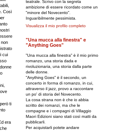
teatrale. Scrivo con la segreta
bili,
ambizione di essere ricordato come un
e. Così
"minore del Novecento".
per
Inguaribilmente pessimista.
anto
Visualizza il mio profilo completo
nostri
 essere
"Una mucca alla finestra" e
e non
"Anything Goes"
istrato
i cui
"Una mucca alla finestra" è il mio primo
esso
romanzo, una storia dada e
rivoluzionaria, una storia dalla parte
 donne
delle donne.
 o
"Anything Goes" è il secondo, un
concerto in forma di romanzo, in cui,
ni,
attraverso il jazz, provo a raccontare
 dove
un po' di storia del Novecento.
La cosa strana non è che io abbia
però ti
scritto dei romanzi, ma che le
nto
compagne e i compagni di Villaggio
Maori Edizioni siano stati così matti da
pubblicarli.
Ed era
Per acquistarli potete andare
 che