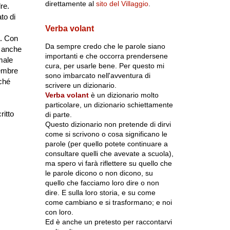
direttamente al
sito del Villaggio
.
re.
to di
Verba volant
a. Con
Da sempre credo che le parole siano
, anche
importanti e che occorra prendersene
male
cura, per usarle bene. Per questo mi
vembre
sono imbarcato nell'avventura di
ché
scrivere un dizionario.
Verba volant
è un dizionario molto
particolare, un dizionario schiettamente
ritto
di parte.
Questo dizionario non pretende di dirvi
come si scrivono o cosa significano le
parole (per quello potete continuare a
consultare quelli che avevate a scuola),
ma spero vi farà riflettere su quello che
le parole dicono o non dicono, su
quello che facciamo loro dire o non
dire. E sulla loro storia, e su come
come cambiano e si trasformano; e noi
con loro.
Ed è anche un pretesto per raccontarvi