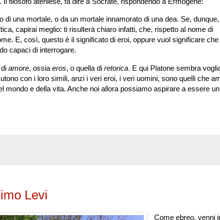
Il filosofo ateniese, fa dire a Socrate, rispondendo a Ermogene:
to di una mortale, o da un mortale innamorato di una dea. Se, dunque,
a, capirai meglio: ti risulterà chiaro infatti, che, rispetto al nome di
ome. E, così, questo è il significato di eroi, oppure vuol significare che
endo capaci di interrogare.
 di
amore
, ossia
eros
, o quella di
retorica
. E qui Platone sembra voglia
ono con i loro simili, anzi i veri eroi, i veri uomini, sono quelli che 
 del mondo e della vita. Anche noi allora possiamo aspirare a essere u
rimo Levi
Come ebreo, venni i