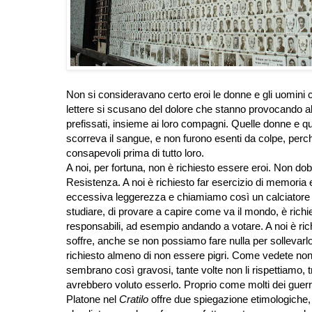
Non si consideravano certo eroi le donne e gli uomini c
lettere si scusano del dolore che stanno provocando all
prefissati, insieme ai loro compagni. Quelle donne e qu
scorreva il sangue, e non furono esenti da colpe, perché
consapevoli prima di tutto loro.
A noi, per fortuna, non è richiesto essere eroi. Non d
Resistenza. A noi è richiesto far esercizio di memoria e
eccessiva leggerezza e chiamiamo così un calciatore o 
studiare, di provare a capire come va il mondo, è richiest
responsabili, ad esempio andando a votare. A noi è ric
soffre, anche se non possiamo fare nulla per sollevarlo
richiesto almeno di non essere pigri. Come vedete non c
sembrano così gravosi, tante volte non li rispettiamo,
avrebbero voluto esserlo. Proprio come molti dei guerri
Platone nel
Cratilo
offre due spiegazione etimologiche