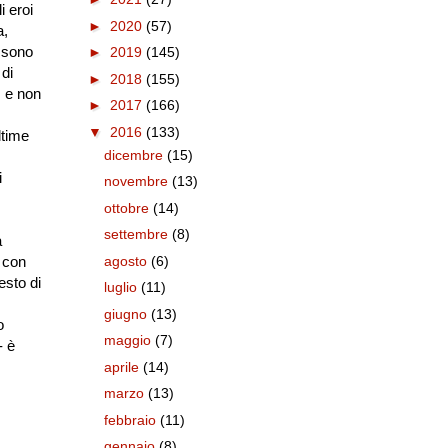
 eroi
►
2020
(57)
a,
 sono
►
2019
(145)
 di
►
2018
(155)
, e non
►
2017
(166)
▼
2016
(133)
ltime
dicembre
(15)
i
novembre
(13)
ottobre
(14)
settembre
(8)
a
agosto
(6)
e
con
esto di
luglio
(11)
giugno
(13)
o
maggio
(7)
- è
aprile
(14)
marzo
(13)
febbraio
(11)
gennaio
(8)