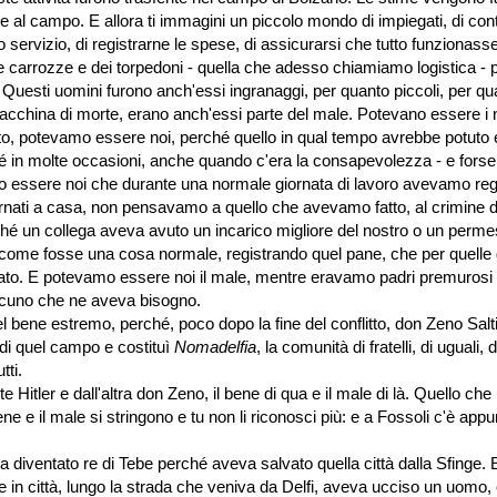
 al campo. E allora ti immagini un piccolo mondo di impiegati, di conta
 servizio, di registrarne le spese, di assicurarsi che tutto funzionass
e carrozze e dei torpedoni - quella che adesso chiamiamo logistica - 
 Questi uomini furono anch'essi ingranaggi, per quanto piccoli, per qu
ile macchina di morte, erano anch'essi parte del male. Potevano essere i 
o, potevamo essere noi, perché quello in qual tempo avrebbe potuto
hé in molte occasioni, anche quando c'era la consapevolezza - e fors
amo essere noi che durante una normale giornata di lavoro avevamo reg
ornati a casa, non pensavamo a quello che avevamo fatto, al crimine d
é un collega aveva avuto un incarico migliore del nostro o un perm
 come fosse una cosa normale, registrando quel pane, che per quelle
iato. E potevamo essere noi il male, mentre eravamo padri premurosi
lcuno che ne aveva bisogno.
l bene estremo, perché, poco dopo la fine del conflitto, don Zeno Salti
 di quel campo e costituì
Nomadelfia
, la comunità di fratelli, di uguali,
tti.
Hitler e dall'altra don Zeno, il bene di qua e il male di là. Quello che 
ne e il male si stringono e tu non li riconosci più: e a Fossoli c'è appu
ra diventato re di Tebe perché aveva salvato quella città dalla Sfinge. 
e in città, lungo la strada che veniva da Delfi, aveva ucciso un uomo,