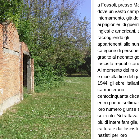
a Fossoli, presso M
dove un vasto camp
internamento, già de
ai prigionieri di guerr
inglesi e americani,
raccogliendo gli
appartenenti alle n
categorie di persone
gradite al neonato g
fascista repubblican
Al momento del mio 
e cioè alla fine del g
1944, gli ebrei italian
campo erano
centocinquanta circ
entro poche settiman
loro numero giunse a
seicento. Si trattava 
più di intere famiglie,
catturate dai fascisti
nazisti per loro