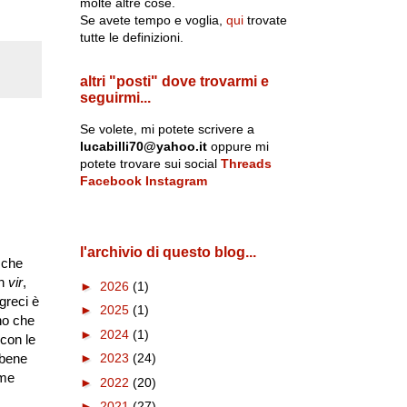
molte altre cose.
Se avete tempo e voglia,
qui
trovate
tutte le definizioni.
altri "posti" dove trovarmi e
seguirmi...
Se volete, mi potete scrivere a
lucabilli70@yahoo.it
oppure mi
potete trovare sui social
Threads
Facebook
Instagram
l'archivio di questo blog...
 che
in
vir
,
►
2026
(1)
 greci è
►
2025
(1)
uno che
►
2024
(1)
 con le
 bene
►
2023
(24)
ome
►
2022
(20)
►
2021
(27)