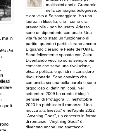
moltissimi anni a Granarolo,
nella campagna bolognese,
e ora vivo a Salsomaggiore. Ho una
laurea in filosofia, che - come era
prevedibile - non ho usato. Adesso
sono un dipendente comunale. Una
vita fa sono stato un funzionario di
, ma in
partito, quando i partiti c'erano ancora.
E quando c'erano le Feste dell'Unità.
lità del
Sono felicemente sposato con Zaira.
a
Diventando vecchio sono sempre più
convinto che serva una rivoluzione,
,
etica e politica, e quindi mi considero
un
rivoluzionario. Sono convinto che
lleati
comunista sia una bella parola e sono
rendere
orgoglioso di definirmi così. Nel
a
settembre 2009 ho creato il blog "i
pensieri di Protagora...", nell'ottobre
o
2020 ho pubblicato il romanzo "Una
 quelli
mucca alla finestra" e nell'aprile 2022
"Anything Goes", un concerto in forma
di romanzo. "Anything Goes" è
urono
diventato anche uno spettacolo
atte