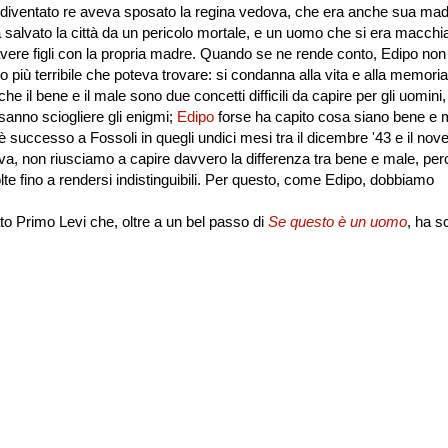
 E diventato re aveva sposato la regina vedova, che era anche sua mad
a salvato la città da un pericolo mortale, e un uomo che si era macchia
e avere figli con la propria madre. Quando se ne rende conto, Edipo non
do più terribile che poteva trovare: si condanna alla vita e alla memori
che il bene e il male sono due concetti difficili da capire per gli uomini
e sanno sciogliere gli enigmi;
Edipo
forse ha capito cosa siano bene e 
successo a Fossoli in quegli undici mesi tra il dicembre '43 e il no
a, non riusciamo a capire davvero la differenza tra bene e male, per
olte fino a rendersi indistinguibili. Per questo, come Edipo, dobbiamo
to Primo Levi che, oltre a un bel passo di
Se questo è un uomo
, ha sc