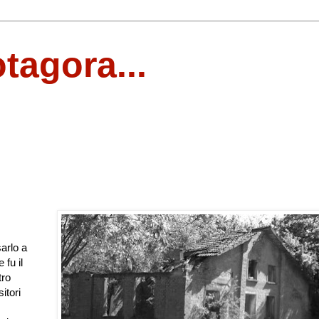
otagora...
arlo a
 fu il
tro
itori