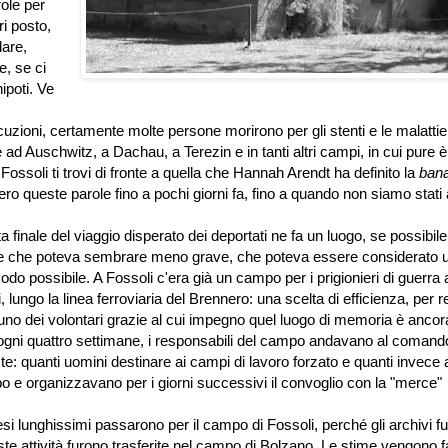
ole per
i posto,
dare,
e, se ci
nipoti. Ve
uzioni, certamente molte persone morirono per gli stenti e le malattie
 ad Auschwitz, a Dachau, a Terezin e in tanti altri campi, in cui pure è
ossoli ti trovi di fronte a quella che Hannah Arendt ha definito la
bana
ro queste parole fino a pochi giorni fa, fino a quando non siamo stati 
a finale del viaggio disperato dei deportati ne fa un luogo, se possibile
ine che poteva sembrare meno grave, che poteva essere considerato 
do possibile. A Fossoli c'era già un campo per i prigionieri di guerra a
 lungo la linea ferroviaria del Brennero: una scelta di efficienza, per 
- uno dei volontari grazie al cui impegno quel luogo di memoria è ancor
a ogni quattro settimane, i responsabili del campo andavano al comand
te: quanti uomini destinare ai campi di lavoro forzato e quanti invece a
o e organizzavano per i giorni successivi il convoglio con la "merce"
si lunghissimi passarono per il campo di Fossoli, perché gli archivi f
ste attività furono trasferite nel campo di Bolzano. Le stime vengono f