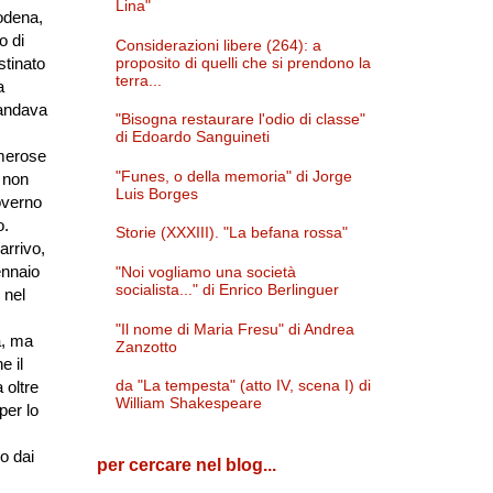
Lina"
odena,
o di
Considerazioni libere (264): a
proposito di quelli che si prendono la
stinato
terra...
a
 andava
"Bisogna restaurare l'odio di classe"
di Edoardo Sanguineti
umerose
"Funes, o della memoria" di Jorge
 non
Luis Borges
overno
o.
Storie (XXXIII). "La befana rossa"
arrivo,
ennaio
"Noi vogliamo una società
socialista..." di Enrico Berlinguer
i nel
"Il nome di Maria Fresu" di Andrea
a, ma
Zanzotto
e il
da "La tempesta" (atto IV, scena I) di
 oltre
William Shakespeare
per lo
 o dai
per cercare nel blog...