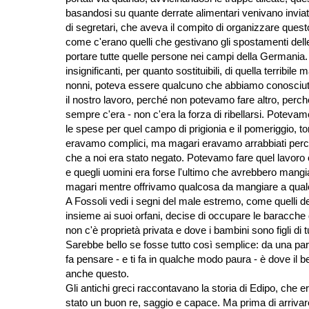
basandosi su quante derrate alimentari venivano inviate
di segretari, che aveva il compito di organizzare questo
come c'erano quelli che gestivano gli spostamenti dell
portare tutte quelle persone nei campi della Germania.
insignificanti, per quanto sostituibili, di quella terrib
nonni, poteva essere qualcuno che abbiamo conosciut
il nostro lavoro, perché non potevamo fare altro, perc
sempre c'era - non c'era la forza di ribellarsi. Potev
le spese per quel campo di prigionia e il pomeriggio, t
eravamo complici, ma magari eravamo arrabbiati perch
che a noi era stato negato. Potevamo fare quel lavoro
e quegli uomini era forse l'ultimo che avrebbero mang
magari mentre offrivamo qualcosa da mangiare a qua
A Fossoli vedi i segni del male estremo, come quelli de
insieme ai suoi orfani, decise di occupare le baracche
non c'è proprietà privata e dove i bambini sono figli di tu
Sarebbe bello se fosse tutto così semplice: da una parte 
fa pensare - e ti fa in qualche modo paura - è dove il be
anche questo.
Gli antichi greci raccontavano la storia di Edipo, che e
stato un buon re, saggio e capace. Ma prima di arrivar