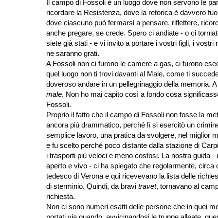
Il campo di Fossoli è un luogo dove non servono le par
ricordare la Resistenza, dove la retorica è davvero fuor
dove ciascuno può fermarsi a pensare, riflettere, ricor
anche pregare, se crede. Spero ci andiate - o ci torniat
siete già stati - e vi invito a portare i vostri figli, i vostri 
ne saranno grati.
A Fossoli non ci furono le camere a gas, ci furono esec
quel luogo non ti trovi davanti al Male, come ti succede
doveroso andare in un pellegrinaggio della memoria. A F
male
. Non ho mai capito così a fondo cosa significasse
Fossoli.
Proprio il fatto che il campo di Fossoli non fosse la met
ancora più drammatico, perché lì si esercitò un crim
semplice lavoro, una pratica da svolgere, nel miglior mo
e fu scelto perché poco distante dalla stazione di Carpi,
i trasporti più veloci e meno costosi. La nostra guida 
aperto e vivo - ci ha spiegato che regolarmente, circ
tedesco di Verona e qui ricevevano la lista delle richies
di sterminio. Quindi, da bravi
travet
, tornavano al camp
richiesta.
Non ci sono numeri esatti delle persone che in quei me
portati via quando, avvicinandosi le truppe alleate, que