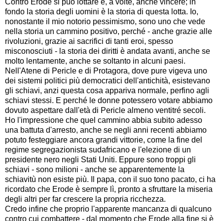
Contro Erode si può lottare e, a volte, anche vincere; in
fondo la storia degli uomini è la storia di questa lotta. Io,
nonostante il mio notorio pessimismo, sono uno che vede
nella storia un cammino positivo, perché - anche grazie alle
rivoluzioni, grazie ai sacrifici di tanti eroi, spesso
misconosciuti - la storia dei diritti è andata avanti, anche se
molto lentamente, anche se soltanto in alcuni paesi.
Nell'Atene di Pericle e di Protagora, dove pure vigeva uno
dei sistemi politici più democratici dell'antichità, esistevano
gli schiavi, anzi questa cosa appariva normale, perfino agli
schiavi stessi. E perché le donne potessero votare abbiamo
dovuto aspettare dall'età di Pericle almeno ventitré secoli.
Ho l'impressione che quel cammino abbia subito adesso
una battuta d'arresto, anche se negli anni recenti abbiamo
potuto festeggiare ancora grandi vittorie, come la fine del
regime segregazionista sudafricano e l'elezione di un
presidente nero negli Stati Uniti. Eppure sono troppi gli
schiavi - sono milioni - anche se apparentemente la
schiavitù non esiste più. Il papa, con il suo tono pacato, ci ha
ricordato che Erode è sempre lì, pronto a sfruttare la miseria
degli altri per far crescere la propria ricchezza.
Credo infine che proprio l'apparente mancanza di qualcuno
contro cui combattere - dal momento che Erode alla fine si è