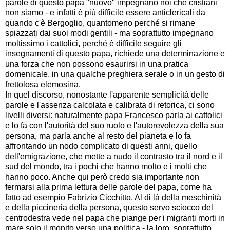
parole di questo papa "nuovo" impegnano noi che cristiani
non siamo - e infatti è più difficile essere anticlericali da
quando c'è Bergoglio, quantomeno perché si rimane
spiazzati dai suoi modi gentili - ma soprattutto impegnano
moltissimo i cattolici, perché è difficile seguire gli
insegnamenti di questo papa, richiede una determinazione e
una forza che non possono esaurirsi in una pratica
domenicale, in una qualche preghiera serale o in un gesto di
frettolosa elemosina.
In quel discorso, nonostante l'apparente semplicità delle
parole e l'assenza calcolata e calibrata di retorica, ci sono
livelli diversi: naturalmente papa Francesco parla ai cattolici
e lo fa con l'autorità del suo ruolo e l'autorevolezza della sua
persona, ma parla anche al resto del pianeta e lo fa
affrontando un nodo complicato di questi anni, quello
dell'emigrazione, che mette a nudo il contrasto tra il nord e il
sud del mondo, tra i pochi che hanno molto e i molti che
hanno poco. Anche qui però credo sia importante non
fermarsi alla prima lettura delle parole del papa, come ha
fatto ad esempio Fabrizio Cicchitto. Al di là della meschinità
e della piccineria della persona, questo servo sciocco del
centrodestra vede nel papa che piange per i migranti morti in
mare solo il monito verso una politica - la loro, soprattutto,