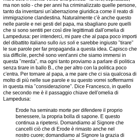
ma non solo - che per anni ha criminalizzato quelle persone,
tanto da inventarsi un'aberrazione giuridica come il reato di
immigrazione clandestina. Naturalmente c'è anche questo
nelle parole e nei gesti del papa, ma sbagliano pure quelli
che si sono sentiti per così dire legittimati dall'omelia di
Lampedusa: per intenderci, mi pare che al papa poco importi
del dibattito italiano sullo
ius soli
e sarebbe ingiusto "tirare"
le sue parole per far propaganda a questa idea. Capisco che
sia difficile, perché sono vent'anni che siamo immersi in
questa "merda", ma ogni tanto proviamo a parlare di politica
senza tirare in ballo B., che per altro con la politica poco
c'entra. Per tornare al papa, a me pare che ci sia qualcosa di
molto di più nelle sue parole e su questo vorrei soffermarmi
in questa mia "considerazione". Dice Francesco, in quello
che secondo me è il passaggio chiave dell'omelia di
Lampedusa:
Erode ha seminato morte per difendere il proprio
benessere, la propria bolla di sapone. E questo
continua a ripetersi. Domandiamo al Signore che
cancelli ciò che di Erode è rimasto anche nel
nostro cuore; domandiamo al Signore la grazia di