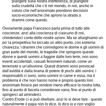
piangere sulla nostra indifferenza, di piangere
sulla crudeltà che c'è nel mondo, in noi, anche in
coloro che nell'anonimato prendono decisioni
socio-economiche che aprono la strada a
drammi come questo.
Ovviamente papa Francesco parla prima di tutto alle
coscienze, anzi alla coscienza di ciascuno di noi,
chiedendoci conto delle nostre azioni. Ma se allarghiamo un
po' la prospettiva ha toccato un altro punto, con estrema
chiarezza. I drammi che coinvolgono le donne e gli uomini di
gran parte del mondo, le tragedie che spingono queste
donne e questi uomini a fuggire dalle loro terre, non sono
eventi accidentali, casuali fenomeni naturali, come un
terremoto o un'alluvione. Questi drammi sono provocati
dall'avidità e dalla brama di potere di pochi altri uomini; i
responsabili ci sono, sono uomini in carne e ossa, ma il
problema è che non hanno nome e proprio questo loro
anonimato finisce per rendere meno efficace la nostra lotta,
fino al punto di farcela considerare vana, fino al punto di
spingerci ad arrenderci.
Contro Erode ci si può ribellare, anzi lo si deve fare - questo
naturalmente il papa non lo dice, lo dico io e non voglio