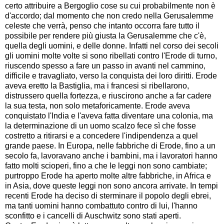
certo attribuire a Bergoglio cose su cui probabilmente non è
d'accordo; dal momento che non credo nella Gerusalemme
celeste che verrà, penso che intanto occorra fare tutto il
possibile per rendere più giusta la Gerusalemme che c'è,
quella degli uomini, e delle donne. Infatti nel corso dei secoli
gli uomini molte volte si sono ribellati contro l'Erode di turno,
riuscendo spesso a fare un passo in avanti nel cammino,
difficile e travagliato, verso la conquista dei loro diritti. Erode
aveva eretto la Bastiglia, ma i francesi si ribellarono,
distrussero quella fortezza, e riuscirono anche a far cadere
la sua testa, non solo metaforicamente. Erode aveva
conquistato l'India e l'aveva fatta diventare una colonia, ma
la determinazione di un uomo scalzo fece sì che fosse
costretto a ritirarsi e a concedere l'indipendenza a quel
grande paese. In Europa, nelle fabbriche di Erode, fino a un
secolo fa, lavoravano anche i bambini, ma i lavoratori hanno
fatto molti scioperi, fino a che le leggi non sono cambiate;
purtroppo Erode ha aperto molte altre fabbriche, in Africa e
in Asia, dove queste leggi non sono ancora arrivate. In tempi
recenti Erode ha deciso di sterminare il popolo degli ebrei,
ma tanti uomini hanno combattuto contro di lui, l'hanno
sconfitto e i cancelli di Auschwitz sono stati aperti.