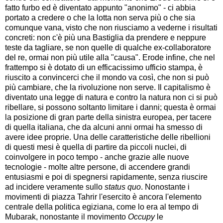
fatto furbo ed è diventato appunto "anonimo" - ci abbia
portato a credere o che la lotta non serva più o che sia
comunque vana, visto che non riusciamo a vederne i risultati
concreti: non c'è più una Bastiglia da prendere e neppure
teste da tagliare, se non quelle di qualche ex-collaboratore
del re, ormai non più utile alla "causa". Erode infine, che nel
frattempo si è dotato di un efficacissimo ufficio stampa, è
riuscito a convincerci che il mondo va così, che non si può
più cambiare, che la rivoluzione non serve. Il capitalismo è
diventato una legge di natura e contro la natura non ci si può
ribellare, si possono soltanto limitare i danni; questa è ormai
la posizione di gran parte della sinistra europea, per tacere
di quella italiana, che da alcuni anni ormai ha smesso di
avere idee proprie. Una delle caratteristiche delle ribellioni
di questi mesi è quella di partire da piccoli nuclei, di
coinvolgere in poco tempo - anche grazie alle nuove
tecnologie - molte altre persone, di accendere grandi
entusiasmi e poi di spegnersi rapidamente, senza riuscire
ad incidere veramente sullo
status quo
. Nonostante i
movimenti di piazza Tahrir l'esercito è ancora l'elemento
centrale della politica egiziana, come lo era al tempo di
Mubarak, nonostante il movimento
Occupy
le