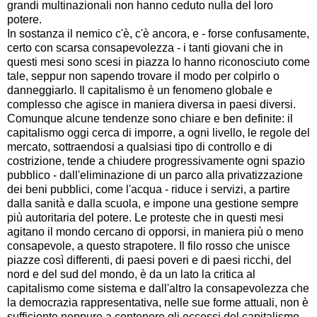
grandi multinazionali non hanno ceduto nulla del loro
potere.
In sostanza il nemico c'è, c'è ancora, e - forse confusamente,
certo con scarsa consapevolezza - i tanti giovani che in
questi mesi sono scesi in piazza lo hanno riconosciuto come
tale, seppur non sapendo trovare il modo per colpirlo o
danneggiarlo. Il capitalismo è un fenomeno globale e
complesso che agisce in maniera diversa in paesi diversi.
Comunque alcune tendenze sono chiare e ben definite: il
capitalismo oggi cerca di imporre, a ogni livello, le regole del
mercato, sottraendosi a qualsiasi tipo di controllo e di
costrizione, tende a chiudere progressivamente ogni spazio
pubblico - dall'eliminazione di un parco alla privatizzazione
dei beni pubblici, come l'acqua - riduce i servizi, a partire
dalla sanità e dalla scuola, e impone una gestione sempre
più autoritaria del potere. Le proteste che in questi mesi
agitano il mondo cercano di opporsi, in maniera più o meno
consapevole, a questo strapotere. Il filo rosso che unisce
piazze così differenti, di paesi poveri e di paesi ricchi, del
nord e del sud del mondo, è da un lato la critica al
capitalismo come sistema e dall'altro la consapevolezza che
la democrazia rappresentativa, nelle sue forme attuali, non è
sufficiente neppure a contenere gli eccessi del capitalismo.