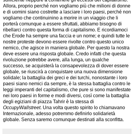
Allora, proprio perché non vogliamo più che milioni di donne
e di uomini siano costrette a lasciare i loro paesi, perché non
vogliamo che continuinino a morire in un viaggio che li
porterà comunque a essere sfruttati, abbiamo bisogno di
ribellarci contro questa forma di capitalismo. E ricordiamoci
che Erode ha sempre una faccia e un nome; e quindi tutte le
nostre proteste devono essere rivolte contro questo unico
nemico, che agisce in maniera globale. Per questo la nostra
deve essere una risposta globale. Credo infatti che questa
rivoluzione potrebbe avere, alla lunga, un qualche
successo, se acquisterà la consapevolezza di dover essere
globale, se riuscirà a conquistare una nuova dimensione
solidale; la battaglia dei greci e dei turchi, nonostante i loro
paesi siano nemici da sempre, è la stessa battaglia contro le
leggi imperanti del capitalismo, che pure si sono manifestate
nei loro paesi in forme e modi diversi, così come la battaglia
degli egiziani di piazza Tahrir è la stessa di
OccupyWallstreet
. Una volta questo spirito lo chiamavano
Internazionale, adesso potremmo definirlo solidarietà
globale. Senza saremo comunque destinati alla sconfitta.