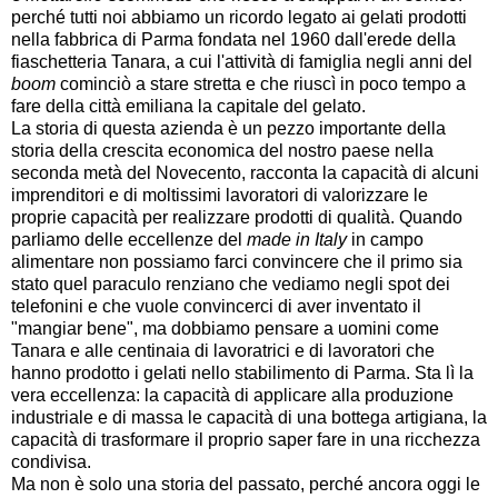
perché tutti noi abbiamo un ricordo legato ai gelati prodotti
nella fabbrica di Parma fondata nel 1960 dall'erede della
fiaschetteria Tanara, a cui l'attività di famiglia negli anni del
boom
cominciò a stare stretta e che riuscì in poco tempo a
fare della città emiliana la capitale del gelato.
La storia di questa azienda è un pezzo importante della
storia della crescita economica del nostro paese nella
seconda metà del Novecento, racconta la capacità di alcuni
imprenditori e di moltissimi lavoratori di valorizzare le
proprie capacità per realizzare prodotti di qualità. Quando
parliamo delle eccellenze del
made in Italy
in campo
alimentare non possiamo farci convincere che il primo sia
stato quel paraculo renziano che vediamo negli spot dei
telefonini e che vuole convincerci di aver inventato il
"mangiar bene", ma dobbiamo pensare a uomini come
Tanara e alle centinaia di lavoratrici e di lavoratori che
hanno prodotto i gelati nello stabilimento di Parma. Sta lì la
vera eccellenza: la capacità di applicare alla produzione
industriale e di massa le capacità di una bottega artigiana, la
capacità di trasformare il proprio saper fare in una ricchezza
condivisa.
Ma non è solo una storia del passato, perché ancora oggi le