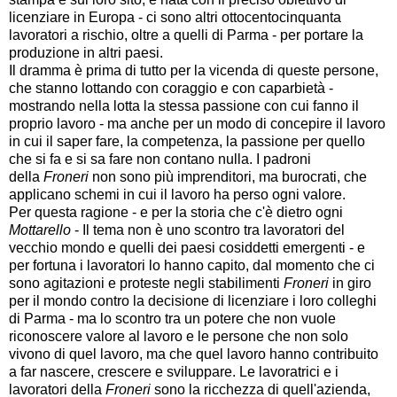
licenziare in Europa - ci sono altri ottocentocinquanta
lavoratori a rischio, oltre a quelli di Parma - per portare la
produzione in altri paesi.
Il dramma è prima di tutto per la vicenda di queste persone,
che stanno lottando con coraggio e con caparbietà -
mostrando nella lotta la stessa passione con cui fanno il
proprio lavoro - ma anche per un modo di concepire il lavoro
in cui il saper fare, la competenza, la passione per quello
che si fa e si sa fare non contano nulla. I padroni
della
Froneri
non sono più imprenditori, ma burocrati, che
applicano schemi in cui il lavoro ha perso ogni valore.
Per questa ragione - e per la storia che c'è dietro ogni
Mottarello
- Il tema non è uno scontro tra lavoratori del
vecchio mondo e quelli dei paesi cosiddetti emergenti - e
per fortuna i lavoratori lo hanno capito, dal momento che ci
sono agitazioni e proteste negli stabilimenti
Froneri
in giro
per il mondo contro la decisione di licenziare i loro colleghi
di Parma - ma lo scontro tra un potere che non vuole
riconoscere valore al lavoro e le persone che non solo
vivono di quel lavoro, ma che quel lavoro hanno contribuito
a far nascere, crescere e sviluppare. Le lavoratrici e i
lavoratori della
Froneri
sono la ricchezza di quell'azienda,