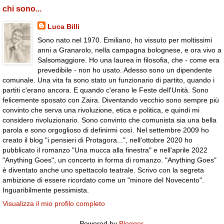
chi sono...
Luca Billi
Sono nato nel 1970. Emiliano, ho vissuto per moltissimi
anni a Granarolo, nella campagna bolognese, e ora vivo a
Salsomaggiore. Ho una laurea in filosofia, che - come era
prevedibile - non ho usato. Adesso sono un dipendente
comunale. Una vita fa sono stato un funzionario di partito, quando i
partiti c'erano ancora. E quando c'erano le Feste dell'Unità. Sono
felicemente sposato con Zaira. Diventando vecchio sono sempre più
convinto che serva una rivoluzione, etica e politica, e quindi mi
considero rivoluzionario. Sono convinto che comunista sia una bella
parola e sono orgoglioso di definirmi così. Nel settembre 2009 ho
creato il blog "i pensieri di Protagora...", nell'ottobre 2020 ho
pubblicato il romanzo "Una mucca alla finestra" e nell'aprile 2022
"Anything Goes", un concerto in forma di romanzo. "Anything Goes"
è diventato anche uno spettacolo teatrale. Scrivo con la segreta
ambizione di essere ricordato come un "minore del Novecento".
Inguaribilmente pessimista.
Visualizza il mio profilo completo
Powered by
Blogger
.