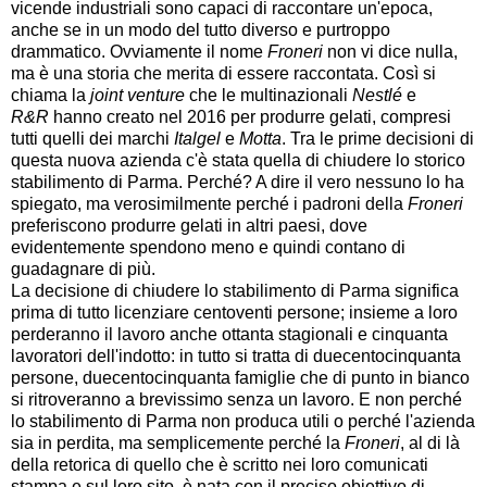
vicende industriali sono capaci di raccontare un'epoca,
anche se in un modo del tutto diverso e purtroppo
drammatico. Ovviamente il nome
Froneri
non vi dice nulla,
ma è una storia che merita di essere raccontata. Così si
chiama la
joint venture
che le multinazionali
Nestlé
e
R&R
hanno creato nel 2016 per produrre gelati, compresi
tutti quelli dei marchi
Italgel
e
Motta
. Tra le prime decisioni di
questa nuova azienda c'è stata quella di chiudere lo storico
stabilimento di Parma. Perché? A dire il vero nessuno lo ha
spiegato, ma verosimilmente perché i padroni della
Froneri
preferiscono produrre gelati in altri paesi, dove
evidentemente spendono meno e quindi contano di
guadagnare di più.
La decisione di chiudere lo stabilimento di Parma significa
prima di tutto licenziare centoventi persone; insieme a loro
perderanno il lavoro anche ottanta stagionali e cinquanta
lavoratori dell'indotto: in tutto si tratta di duecentocinquanta
persone, duecentocinquanta famiglie che di punto in bianco
si ritroveranno a brevissimo senza un lavoro. E non perché
lo stabilimento di Parma non produca utili o perché l'azienda
sia in perdita, ma semplicemente perché la
Froneri
, al di là
della retorica di quello che è scritto nei loro comunicati
stampa e sul loro sito, è nata con il preciso obiettivo di