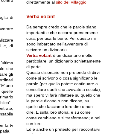
 contro
direttamente al
sito del Villaggio
.
Verba volant
glia di
Da sempre credo che le parole siano
lavorare
importanti e che occorra prendersene
cura, per usarle bene. Per questo mi
lizzare
sono imbarcato nell'avventura di
i e, di
scrivere un dizionario.
Verba volant
è un dizionario molto
particolare, un dizionario schiettamente
’ultima
di parte.
ale che
Questo dizionario non pretende di dirvi
zare gli
come si scrivono o cosa significano le
ordinari
parole (per quello potete continuare a
“E’ uno
consultare quelli che avevate a scuola),
e quelle
ma spero vi farà riflettere su quello che
rimario
le parole dicono o non dicono, su
blico”.
quello che facciamo loro dire o non
ntrate,
dire. E sulla loro storia, e su come
onsabile
come cambiano e si trasformano; e noi
con loro.
n fa tv
Ed è anche un pretesto per raccontarvi
patia.