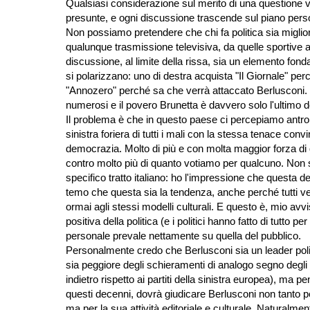
Qualsiasi considerazione sul merito di una questione vi
presunte, e ogni discussione trascende sul piano pers
Non possiamo pretendere che chi fa politica sia miglio
qualunque trasmissione televisiva, da quelle sportive a
discussione, al limite della rissa, sia un elemento fonda
si polarizzano: uno di destra acquista "Il Giornale" per
"Annozero" perché sa che verrà attaccato Berlusconi. E
numerosi e il povero Brunetta è davvero solo l'ultimo del
Il problema è che in questo paese ci percepiamo antropo
sinistra foriera di tutti i mali con la stessa tenace con
democrazia. Molto di più e con molta maggior forza di q
contro molto più di quanto votiamo per qualcuno. Non
specifico tratto italiano: ho l'impressione che questa der
temo che questa sia la tendenza, anche perché tutti ve
ormai agli stessi modelli culturali. E questo è, mio av
positiva della politica (e i politici hanno fatto di tutto p
personale prevale nettamente su quella del pubblico.
Personalmente credo che Berlusconi sia un leader politic
sia peggiore degli schieramenti di analogo segno degli 
indietro rispetto ai partiti della sinistra europea), ma 
questi decenni, dovrà giudicare Berlusconi non tanto per 
ma per la sua attività editoriale e culturale. Naturalment