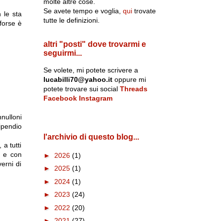
molte altre cose.
Se avete tempo e voglia,
qui
trovate
 le sta
tutte le definizioni.
 forse è
altri "posti" dove trovarmi e
seguirmi...
Se volete, mi potete scrivere a
lucabilli70@yahoo.it
oppure mi
potete trovare sui social
Threads
Facebook
Instagram
nulloni
ipendio
l'archivio di questo blog...
 a tutti
a e con
►
2026
(1)
erni di
►
2025
(1)
►
2024
(1)
►
2023
(24)
►
2022
(20)
►
2021
(27)