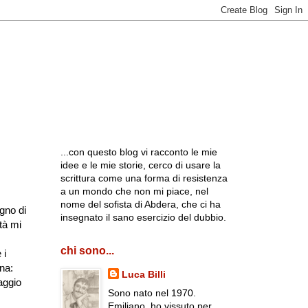
...con questo blog vi racconto le mie
idee e le mie storie, cerco di usare la
scrittura come una forma di resistenza
a un mondo che non mi piace, nel
nome del sofista di Abdera, che ci ha
egno di
insegnato il sano esercizio del dubbio.
tà mi
chi sono...
 i
ana:
Luca Billi
aggio
Sono nato nel 1970.
Emiliano, ho vissuto per