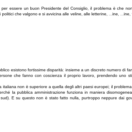
 per essere un buon Presidente del Consiglio, il problema è che non
litici che valgono e si avvicina alle veline, alle letterine, ...ine, ...ine,
lico esistono fortissime disparità: insieme a un discreto numero di fan
me persone che fanno con coscienza il proprio lavoro, prendendo uno st
italiana non è superiore a quella degli altri paesi europei; il problema,
perché la pubblica amministrazione funziona in maniera disomogene
sud). E su questo non è stato fatto nulla, purtroppo neppure dai gov