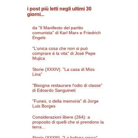
i post più letti negli ultimi 30
giorni...
da "Il Manifesto del partito
comunista" di Karl Marx e Friedrich
Engels
"L’unica cosa che non si può
comprare è la vita" di José Pepe
Mujica
Storie (XXXIV). "La casa di Miss
Lina"
"Bisogna restaurare l'odio di classe"
di Edoardo Sanguineti
"Funes, o della memoria" di Jorge
Luis Borges
Considerazioni libere (264): a
proposito di quelli che si prendono la
terra...
Storie (XXXIII). "La befana rossa"