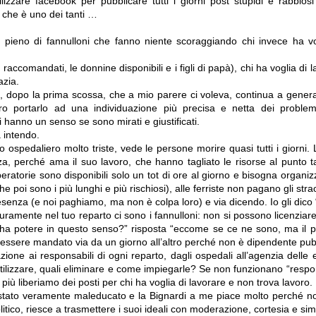
ilizzare facebook per pubblicare tutti i giorni post stupidi e rabbiosi
 che è uno dei tanti …
 pieno di fannulloni che fanno niente scoraggiando chi invece ha vo
raccomandati, le donnine disponibili e i figli di papà), chi ha voglia di 
azia.
, dopo la prima scossa, che a mio parere ci voleva, continua a genera
ero portarlo ad una individuazione più precisa e netta dei problem
 hanno un senso se sono mirati e giustificati.
 intendo.
spedaliero molto triste, vede le persone morire quasi tutti i giorni. L
a, perché ama il suo lavoro, che hanno tagliato le risorse al punto t
eratorie sono disponibili solo un tot di ore al giorno e bisogna organiz
e poi sono i più lunghi e più rischiosi), alle ferriste non pagano gli stra
senza (e noi paghiamo, ma non è colpa loro) e via dicendo. Io gli dico 
icuramente nel tuo reparto ci sono i fannulloni: non si possono licenziar
n ha potere in questo senso?” risposta “eccome se ce ne sono, ma il p
 essere mandato via da un giorno all’altro perché non è dipendente pub
ione ai responsabili di ogni reparto, dagli ospedali all’agenzia delle e
se utilizzare, quali eliminare e come impiegarle? Se non funzionano “resp
più liberiamo dei posti per chi ha voglia di lavorare e non trova lavoro.
è stato veramente maleducato e la Bignardi a me piace molto perché no
tico, riesce a trasmettere i suoi ideali con moderazione, cortesia e sim