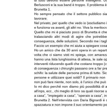
di tutto devono essere persone intelligenti. Ut
Berlusconi e la sua band è troppo. Il problema è
Brunetta 1.
Ho sempre pensato che il settore pubblico sia
lavorare.
Nel privato, per quello che vedo io (escludiamo i 
e funziona va avanti, gli altri no. Viva la meritocr
Quello che mi è piaciuto poco di Brunetta è che
tralasciando altri modi di agire che potrebb
conseguenza, delle soluzioni. Secondo me i tagli
Faccio un esempio che mi aiuta a spiegare cosa
Ho un amico che da 30 anni opera in un reparto o
volta che ci siamo visti mi spiega, con amarezz
hanno una lista lunghissima di attesa, le sale op
interventi riducendo quelli che costano troppo (ch
di conseguenza i chirurghi passano ore a far pre
schifo: la salute delle persone prima di tutto. S
persone e utilizzare quei soldi? Il primario no
non può fare niente, non solo, è l’unico che può
Io mi dico perché non diamo più possibilità di az
all’inps, ecc., chi meglio di loro sa quali risor
a casa”, “impiegato a casa”, “operaio a casa”, in 
Brunetta 2. Nell’intervista con Daria Bignardi 
spazzatura e non impone il suo orientamento poli