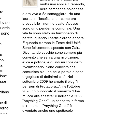
moltissimi anni a Granarolo,
nella campagna bolognese,
re
e ora vivo a Salsomaggiore. Ho una
a
laurea in filosofia, che - come era
levise
prevedibile - non ho usato. Adesso
 guarda
sono un dipendente comunale. Una
vita fa sono stato un funzionario di
i sono
partito, quando i partiti c'erano ancora.
E quando c'erano le Feste dell'Unità.
a
Sono felicemente sposato con Zaira.
Diventando vecchio sono sempre più
mo
convinto che serva una rivoluzione,
uno
etica e politica, e quindi mi considero
ma
rivoluzionario. Sono convinto che
mo
comunista sia una bella parola e sono
zione
orgoglioso di definirmi così. Nel
resse
settembre 2009 ho creato il blog "i
pensieri di Protagora...", nell'ottobre
2020 ho pubblicato il romanzo "Una
aliano
mucca alla finestra" e nell'aprile 2022
"Anything Goes", un concerto in forma
ne di
di romanzo. "Anything Goes" è
verno,
diventato anche uno spettacolo
isiva,