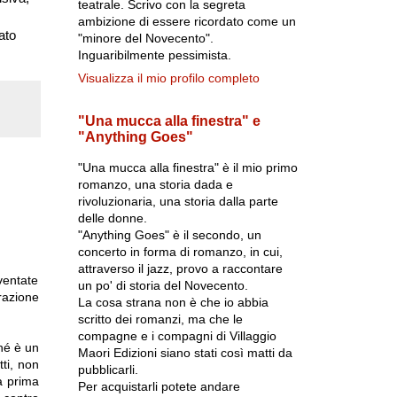
teatrale. Scrivo con la segreta
ambizione di essere ricordato come un
ato
"minore del Novecento".
Inguaribilmente pessimista.
Visualizza il mio profilo completo
"Una mucca alla finestra" e
"Anything Goes"
"Una mucca alla finestra" è il mio primo
romanzo, una storia dada e
rivoluzionaria, una storia dalla parte
delle donne.
"Anything Goes" è il secondo, un
concerto in forma di romanzo, in cui,
attraverso il jazz, provo a raccontare
ventate
un po' di storia del Novecento.
razione
La cosa strana non è che io abbia
scritto dei romanzi, ma che le
compagne e i compagni di Villaggio
hé è un
Maori Edizioni siano stati così matti da
tti, non
pubblicarli.
a prima
Per acquistarli potete andare