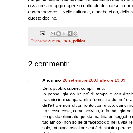
ossia della maggior agenzia culturale del paese, comport
essere severo: il livello culturale, e anche etico, della
questo declino.
Etichette:
cultura
,
Italia
,
politica
2 commenti:
Anonimo
26 settembre 2009 alle ore 13:09
Bella pubblicazione, complimenti.
Io penso, già da un po’ di tempo e con dispi
trasmissioni comparabili a “uomini e donne” o a
dell’altro e non al confronto costruttivo, quindi n
La stessa cosa, come scrivi tu, la fanno i giornal
Ho giusto eliminato questa mattina un soggetto c
tuo amico (non so se di facebook o nella vita rea
solo, mi piace ascoltare chi è di sinistra perch