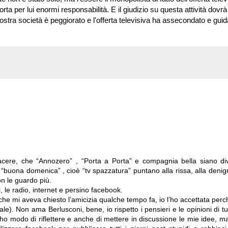
a per lui enormi responsabilità. E il giudizio su questa attività dovrà
 nostra società è peggiorato e l'offerta televisiva ha assecondato e guid
acere, che “Annozero” , “Porta a Porta” e compagnia bella siano di
 “buona domenica” , cioè “tv spazzatura” puntano alla rissa, alla denig
on le guardo più.
i, le radio, internet e persino facebook.
he mi aveva chiesto l’amicizia qualche tempo fa, io l’ho accettata perc
le). Non ama Berlusconi, bene, io rispetto i pensieri e le opinioni di tu
é ho modo di riflettere e anche di mettere in discussione le mie idee, m