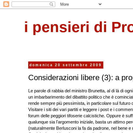
i pensieri di Pr
domenica 20 settembre 2009
Considerazioni libere (3): a prop
Le parole di rabbia del ministro Brunetta, al di là di ogn
un imbarbarimento del dibattito politico che è cominciat
rende sempre più pessimista, in particolare sul futuro 
Visitare i siti dei vari partiti e leggere i post e i comm
forum delle peggiori tifoserie calcistiche. Oppure è suff
qualunque sia l'argomento iniziale, basta un attimo per
(naturalmente Berlusconi la fa da padrone, nel bene e n