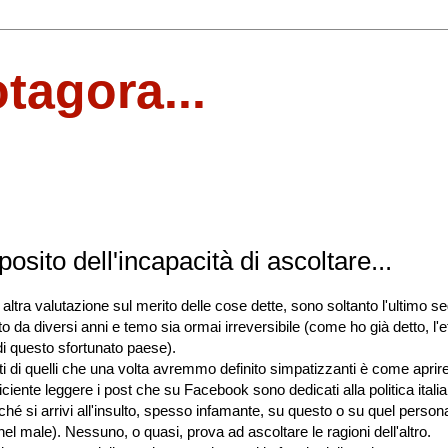
otagora...
osito dell'incapacità di ascoltare...
i altra valutazione sul merito delle cose dette, sono soltanto l'ultimo s
o da diversi anni e temo sia ormai irreversibile (come ho già detto, l'e
di questo sfortunato paese).
enti di quelli che una volta avremmo definito simpatizzanti è come aprire
iciente leggere i post che su Facebook sono dedicati alla politica itali
ché si arrivi all'insulto, spesso infamante, su questo o su quel person
el male). Nessuno, o quasi, prova ad ascoltare le ragioni dell'altro.