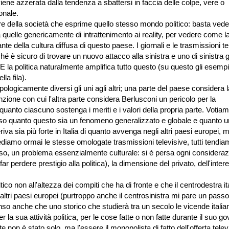
ene azzerata dalla tendenza a sbattersi in faccia delle colpe, vere o
onale.
re della società che esprime quello stesso mondo politico: basta vede
 quelle genericamente di intrattenimento ai reality, per vedere come l
nte della cultura diffusa di questo paese. I giornali e le trasmissioni te
ché è sicuro di trovare un nuovo attacco alla sinistra e uno di sinistra
 la politica naturalmente amplifica tutto questo (su questo gli esemp
la fila).
logicamente diversi gli uni agli altri; una parte del paese considera l
vinzione con cui l'altra parte considera Berlusconi un pericolo per la
uanto ciascuno sostenga i meriti e i valori della propria parte. Votia
 so quanto questo sia un fenomeno generalizzato e globale e quanto 
iva sia più forte in Italia di quanto avvenga negli altri paesi europei, 
diamo ormai le stesse omologate trasmissioni televisive, tutti tendia
viso, un problema essenzialmente culturale: si è persa ogni considera
er far perdere prestigio alla politica), la dimensione del privato, dell'inte
o non all'altezza dei compiti che ha di fronte e che il centrodestra it
altri paesi europei (purtroppo anche il centrosinistra mi pare un passo
penso anche che uno storico che studierà tra un secolo le vicende italia
la sua attività politica, per le cose fatte o non fatte durante il suo go
e non è stato solo, ma l'essere il monopolista di fatto dell'offerta telev