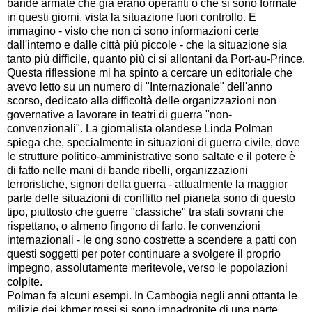
bande armate che già erano operanti o che si sono formate
in questi giorni, vista la situazione fuori controllo. E
immagino - visto che non ci sono informazioni certe
dall'interno e dalle città più piccole - che la situazione sia
tanto più difficile, quanto più ci si allontani da Port-au-Prince.
Questa riflessione mi ha spinto a cercare un editoriale che
avevo letto su un numero di "Internazionale" dell'anno
scorso, dedicato alla difficoltà delle organizzazioni non
governative a lavorare in teatri di guerra "non-
convenzionali". La giornalista olandese Linda Polman
spiega che, specialmente in situazioni di guerra civile, dove
le strutture politico-amministrative sono saltate e il potere è
di fatto nelle mani di bande ribelli, organizzazioni
terroristiche, signori della guerra - attualmente la maggior
parte delle situazioni di conflitto nel pianeta sono di questo
tipo, piuttosto che guerre "classiche" tra stati sovrani che
rispettano, o almeno fingono di farlo, le convenzioni
internazionali - le ong sono costrette a scendere a patti con
questi soggetti per poter continuare a svolgere il proprio
impegno, assolutamente meritevole, verso le popolazioni
colpite.
Polman fa alcuni esempi. In Cambogia negli anni ottanta le
milizie dei khmer rossi si sono impadronite di una parte