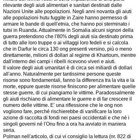
rilevante degli aiuti alimentari e sanitari destinati dalle
Nazioni Unite alle popolazioni. Negli anni novanta gli aiuti
alle popolazioni hutu fuggite in Zaire hanno permesso di
armare le bande di quell'etnia, che hanno poi sterminato i
tutsi in Ruanda. Attualmente in Somalia alcuni signori della
guerra pretendono che l'80% degli aiuti sia destinato prima
di tutto alle loro truppe o ai villaggi loro fedeli e si calcola
che in Darfur le circa 130 ong presenti versino, più o meno
direttamente, milioni di dollari al regime di Khartoum, mentre
dall'interno dei campi i ribelli ricevono viveri e aiuti.
Il valore degli aiuti umanitari è di circa sei miliardi di dollari
all'anno. Naturalmente per tantissime persone queste
risorse sono fondamentali, fanno la differenza tra la vita e la
morte, eppure queste risorse finiscono per alimentare quelle
stesse guerre, di cui piangiamo le vittime. Paradossalmente
gli aiuti rischiano di alimentare le guerre e di far crescere il
numero delle vittime. E' una riflessione che le ong non
vogliono fare, perché rischierebbe di vanificare la loro
azione di raccolta di fondi nei paesi occidentali e che né i
singoli governi né l'Onu fino a ora ha avviato in maniera
seria.
Polman nell'articolo, di cui vi consiglio la lettura (nr. 822 di