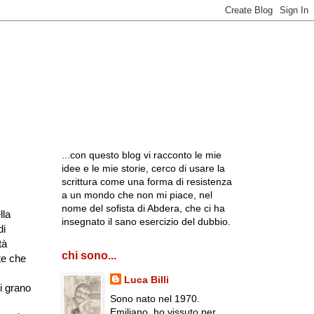
...con questo blog vi racconto le mie
idee e le mie storie, cerco di usare la
scrittura come una forma di resistenza
a un mondo che non mi piace, nel
nome del sofista di Abdera, che ci ha
lla
insegnato il sano esercizio del dubbio.
di
tà
chi sono...
ate che
Luca Billi
di grano
Sono nato nel 1970.
Emiliano, ho vissuto per