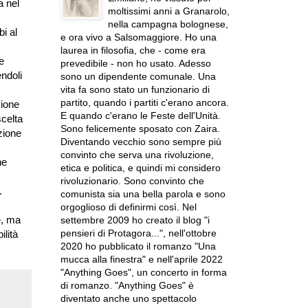
a nel
moltissimi anni a Granarolo,
nella campagna bolognese,
i al
e ora vivo a Salsomaggiore. Ho una
laurea in filosofia, che - come era
e
prevedibile - non ho usato. Adesso
ndoli
sono un dipendente comunale. Una
vita fa sono stato un funzionario di
partito, quando i partiti c'erano ancora.
zione
E quando c'erano le Feste dell'Unità.
scelta
Sono felicemente sposato con Zaira.
zione
Diventando vecchio sono sempre più
convinto che serva una rivoluzione,
ne
etica e politica, e quindi mi considero
rivoluzionario. Sono convinto che
.
comunista sia una bella parola e sono
orgoglioso di definirmi così. Nel
e, ma
settembre 2009 ho creato il blog "i
pensieri di Protagora...", nell'ottobre
ilità
2020 ho pubblicato il romanzo "Una
mucca alla finestra" e nell'aprile 2022
"Anything Goes", un concerto in forma
di romanzo. "Anything Goes" è
diventato anche uno spettacolo