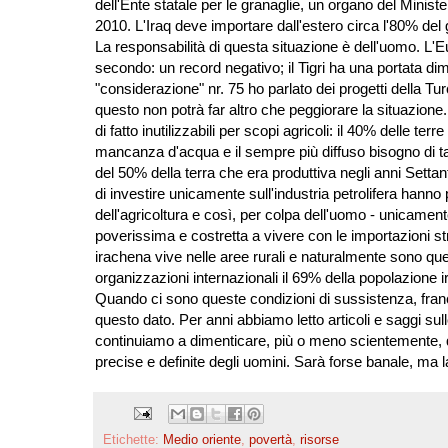
dell'Ente statale per le granaglie, un organo del Min
2010. L'Iraq deve importare dall'estero circa l'80% del
La responsabilità di questa situazione è dell'uomo. L'Euf
secondo: un record negativo; il Tigri ha una portata di
"considerazione" nr. 75 ho parlato dei progetti della Tur
questo non potrà far altro che peggiorare la situazione
di fatto inutilizzabili per scopi agricoli: il 40% delle t
mancanza d'acqua e il sempre più diffuso bisogno di tag
del 50% della terra che era produttiva negli anni Settanta.
di investire unicamente sull'industria petrolifera hann
dell'agricoltura e così, per colpa dell'uomo - unicamente
poverissima e costretta a vivere con le importazioni s
irachena vive nelle aree rurali e naturalmente sono que
organizzazioni internazionali il 69% della popolazione i
Quando ci sono queste condizioni di sussistenza, fran
questo dato. Per anni abbiamo letto articoli e saggi sull
continuiamo a dimenticare, più o meno scientemente, que
precise e definite degli uomini. Sarà forse banale, ma 
Etichette:
Medio oriente
,
povertà
,
risorse