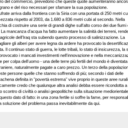
istero del commercio, prevedono che queste quote aumenteranno ancor
 grano e del riso necessari per sfamare la sua popolazione.
rate arriva dalla frontiera con la Siria con una portata di 250 metri cub
mezzata rispetto al 2003, da 1.680 a 836 metri cubi al secondo. Nella
chia di costruire una serie di grandi dighe sull'alto corso dei due fiumi 
. La mancanza d'acqua ha fatto aumentare la salinità dei terreni, rende
erre agricole dell'Iraq sta subendo questo processo di salinizzazione. La
liare gli alberi per avere legna da ardere ha provocato la desertifica
 Il continuo stato di guerra, le lotte tribali, lo stato di insicurezza, la 
o provocato i mancati investimenti nell'innovazione e nella meccanizza
 per colpa dell'uomo - una delle terre più fertili del mondo è diventata
traniere, naturalmente pagate a caro prezzo. Un terzo della popolazio
ste persone quelle che stanno soffrendo di più; secondo i dati delle
rachena definita in "povertà estrema" vive proprio in queste aree rurali
camente credo che qualunque altra analisi debba essere ricondotta a
o scontro di civiltà o analisi geopolitiche sulla situazione medioriental
sto dato di fatto: in una zona fertile si soffre la fame, per responsab
la soluzione del problema passa inevitabilmente da qui.