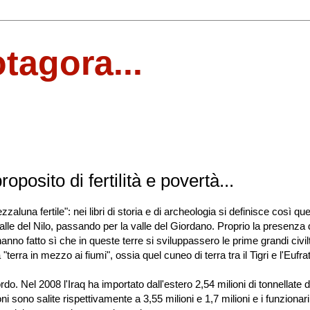
otagora...
oposito di fertilità e povertà...
luna fertile": nei libri di storia e di archeologia si definisce così que
le del Nilo, passando per la valle del Giordano. Proprio la presenza 
anno fatto sì che in queste terre si sviluppassero le prime grandi civil
terra in mezzo ai fiumi", ossia quel cuneo di terra tra il Tigri e l'Eufr
icordo. Nel 2008 l'Iraq ha importato dall'estero 2,54 milioni di tonnellate 
i sono salite rispettivamente a 3,55 milioni e 1,7 milioni e i funzionari