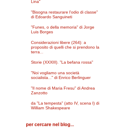
Lina"
"Bisogna restaurare l'odio di classe"
di Edoardo Sanguineti
"Funes, o della memoria" di Jorge
Luis Borges
Considerazioni libere (264): a
proposito di quelli che si prendono la
terra...
Storie (XXXIII). "La befana rossa"
"Noi vogliamo una società
socialista..." di Enrico Berlinguer
"Il nome di Maria Fresu" di Andrea
Zanzotto
da "La tempesta" (atto IV, scena I) di
William Shakespeare
per cercare nel blog...