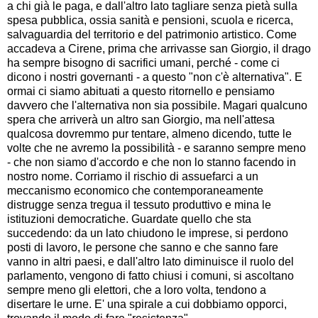
a chi già le paga, e dall'altro lato tagliare senza pietà sulla
spesa pubblica, ossia sanità e pensioni, scuola e ricerca,
salvaguardia del territorio e del patrimonio artistico. Come
accadeva a Cirene, prima che arrivasse san Giorgio, il drago
ha sempre bisogno di sacrifici umani, perché - come ci
dicono i nostri governanti - a questo "non c'è alternativa". E
ormai ci siamo abituati a questo ritornello e pensiamo
davvero che l'alternativa non sia possibile. Magari qualcuno
spera che arriverà un altro san Giorgio, ma nell'attesa
qualcosa dovremmo pur tentare, almeno dicendo, tutte le
volte che ne avremo la possibilità - e saranno sempre meno
- che non siamo d'accordo e che non lo stanno facendo in
nostro nome. Corriamo il rischio di assuefarci a un
meccanismo economico che contemporaneamente
distrugge senza tregua il tessuto produttivo e mina le
istituzioni democratiche. Guardate quello che sta
succedendo: da un lato chiudono le imprese, si perdono
posti di lavoro, le persone che sanno e che sanno fare
vanno in altri paesi, e dall'altro lato diminuisce il ruolo del
parlamento, vengono di fatto chiusi i comuni, si ascoltano
sempre meno gli elettori, che a loro volta, tendono a
disertare le urne. E' una spirale a cui dobbiamo opporci,