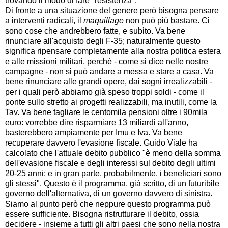
trovando il modo di fare "resistenza".
Di fronte a una situazione del genere però bisogna pensare
a interventi radicali, il
maquillage
non può più bastare. Ci
sono cose che andrebbero fatte, e subito. Va bene
rinunciare all'acquisto degli F-35; naturalmente questo
significa ripensare completamente alla nostra politica estera
e alle missioni militari, perché - come si dice nelle nostre
campagne - non si può andare a messa e stare a casa. Va
bene rinunciare alle grandi opere, dai sogni irrealizzabili -
per i quali però abbiamo già speso troppi soldi - come il
ponte sullo stretto ai progetti realizzabili, ma inutili, come la
Tav. Va bene tagliare le centomila pensioni oltre i 90mila
euro: vorrebbe dire risparmiare 13 miliardi all'anno,
basterebbero ampiamente per Imu e Iva. Va bene
recuperare davvero l'evasione fiscale. Guido Viale ha
calcolato che l'attuale debito pubblico "è meno della somma
dell'evasione fiscale e degli interessi sul debito degli ultimi
20-25 anni: e in gran parte, probabilmente, i beneficiari sono
gli stessi". Questo è il programma, già scritto, di un futuribile
governo dell'alternativa, di un governo davvero di sinistra.
Siamo al punto però che neppure questo programma può
essere sufficiente. Bisogna ristrutturare il debito, ossia
decidere - insieme a tutti gli altri paesi che sono nella nostra