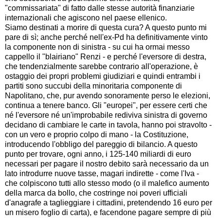
"commissariata" di fatto dalle stesse autorità finanziarie
internazionali che agiscono nel paese ellenico.
Siamo destinati a morire di questa cura? A questo punto mi
pare di sì; anche perché nell'ex-Pd ha definitivamente vinto
la componente non di sinistra - su cui ha ormai messo
cappello il "blairiano" Renzi - e perché l'eversore di destra,
che tendenzialmente sarebbe contrario all'operazione, è
ostaggio dei propri problemi giudiziari e quindi entrambi i
partiti sono succubi della minoritaria componente di
Napolitano, che, pur avendo sonoramente perso le elezioni,
continua a tenere banco. Gli "europei", per essere certi che
né l'eversore né un'improbabile rediviva sinistra di governo
decidano di cambiare le carte in tavola, hanno poi stravolto -
con un vero e proprio colpo di mano - la Costituzione,
introducendo l'obbligo del pareggio di bilancio. A questo
punto per trovare, ogni anno, i 125-140 miliardi di euro
necessari per pagare il nostro debito sarà necessario da un
lato introdurre nuove tasse, magari indirette - come l'Iva -
che colpiscono tutti allo stesso modo (o il malefico aumento
della marca da bollo, che costringe noi poveri ufficiali
d'anagrafe a taglieggiare i cittadini, pretendendo 16 euro per
un misero foglio di carta), e facendone pagare sempre di più