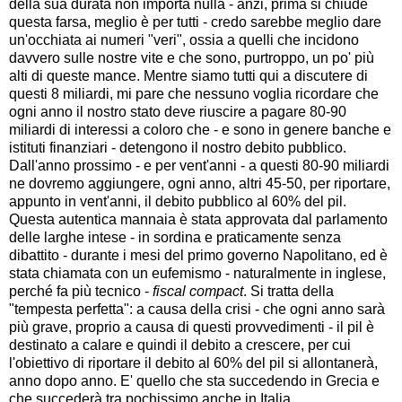
della sua durata non importa nulla - anzi, prima si chiude
questa farsa, meglio è per tutti - credo sarebbe meglio dare
un'occhiata ai numeri "veri", ossia a quelli che incidono
davvero sulle nostre vite e che sono, purtroppo, un po' più
alti di queste mance. Mentre siamo tutti qui a discutere di
questi 8 miliardi, mi pare che nessuno voglia ricordare che
ogni anno il nostro stato deve riuscire a pagare 80-90
miliardi di interessi a coloro che - e sono in genere banche e
istituti finanziari - detengono il nostro debito pubblico.
Dall'anno prossimo - e per vent'anni - a questi 80-90 miliardi
ne dovremo aggiungere, ogni anno, altri 45-50, per riportare,
appunto in vent'anni, il debito pubblico al 60% del pil.
Questa autentica mannaia è stata approvata dal parlamento
delle larghe intese - in sordina e praticamente senza
dibattito - durante i mesi del primo governo Napolitano, ed è
stata chiamata con un eufemismo - naturalmente in inglese,
perché fa più tecnico -
fiscal compact
. Si tratta della
"tempesta perfetta": a causa della crisi - che ogni anno sarà
più grave, proprio a causa di questi provvedimenti - il pil è
destinato a calare e quindi il debito a crescere, per cui
l'obiettivo di riportare il debito al 60% del pil si allontanerà,
anno dopo anno. E' quello che sta succedendo in Grecia e
che succederà tra pochissimo anche in Italia,