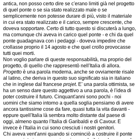
antica, non posso certo dire se c'erano limiti già nel progetto
di quel ponte o se sia stato realizzato male o se
semplicemente non potesse durare di più, visto il materiale
in cui era stato realizzato e il carico, sempre crescente, che
doveva sopportare. Certo di tutto questo si discuterà a lungo,
ma comunque chi aveva in carico quel ponte - e chi da quel
ponte guadagnava con i pedaggi - doveva impedire che
crollasse proprio il 14 agosto e che quel crollo provocasse
tutti quei morti.
Non voglio parlare di queste responsabilità, ma proprio del
progetto, di quello che rappresentò nell'Italia di allora.
Progetto
è una parola moderna, anche se ovviamente risale
al latino, che deriva in questo suo significato sia in italiano
che in inglese dal francese
projet
. E' una parola ottimista, se
ha un senso dare questo aggettivo a una parola, è l'idea di
poter costruire il futuro. Cinquant'anni sono pochi - noi
uomini che siamo intorno a quella soglia pensiamo di avere
ancora tantissime cose da fare, quasi tutta la vita davanti -
eppure quell'Italia là sembra molto distante dal paese di
oggi, almeno quanto l'Italia di Garibaldi e di Cavour. E
invece è l'Italia in cui sono cresciuti i nostri genitori.
Chi aveva vent'anni quando si cominciò a costruire il ponte