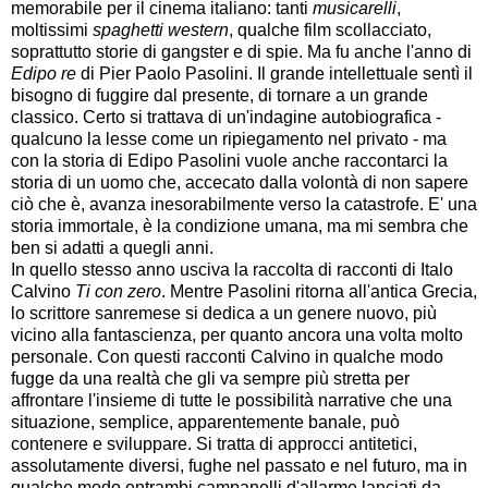
memorabile per il cinema italiano: tanti
musicarelli
,
moltissimi
spaghetti western
, qualche film scollacciato,
soprattutto storie di gangster e di spie. Ma fu anche l'anno di
Edipo re
di Pier Paolo Pasolini. Il grande intellettuale sentì il
bisogno di fuggire dal presente, di tornare a un grande
classico. Certo si trattava di un'indagine autobiografica -
qualcuno la lesse come un ripiegamento nel privato - ma
con la storia di Edipo Pasolini vuole anche raccontarci la
storia di un uomo che, accecato dalla volontà di non sapere
ciò che è, avanza inesorabilmente verso la catastrofe. E' una
storia immortale, è la condizione umana, ma mi sembra che
ben si adatti a quegli anni.
In quello stesso anno usciva la raccolta di racconti di Italo
Calvino
Ti con zero
. Mentre Pasolini ritorna all'antica Grecia,
lo scrittore sanremese si dedica a un genere nuovo, più
vicino alla fantascienza, per quanto ancora una volta molto
personale. Con questi racconti Calvino in qualche modo
fugge da una realtà che gli va sempre più stretta per
affrontare l'insieme di tutte le possibilità narrative che una
situazione, semplice, apparentemente banale, può
contenere e sviluppare. Si tratta di approcci antitetici,
assolutamente diversi, fughe nel passato e nel futuro, ma in
qualche modo entrambi campanelli d'allarme lanciati da