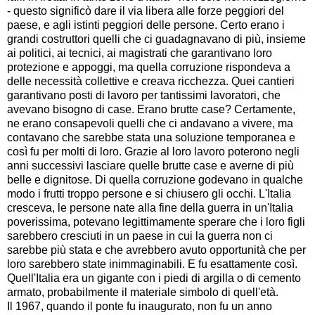
- questo significò dare il via libera alle forze peggiori del
paese, e agli istinti peggiori delle persone. Certo erano i
grandi costruttori quelli che ci guadagnavano di più, insieme
ai politici, ai tecnici, ai magistrati che garantivano loro
protezione e appoggi, ma quella corruzione rispondeva a
delle necessità collettive e creava ricchezza. Quei cantieri
garantivano posti di lavoro per tantissimi lavoratori, che
avevano bisogno di case. Erano brutte case? Certamente,
ne erano consapevoli quelli che ci andavano a vivere, ma
contavano che sarebbe stata una soluzione temporanea e
così fu per molti di loro. Grazie al loro lavoro poterono negli
anni successivi lasciare quelle brutte case e averne di più
belle e dignitose. Di quella corruzione godevano in qualche
modo i frutti troppo persone e si chiusero gli occhi. L'Italia
cresceva, le persone nate alla fine della guerra in un'Italia
poverissima, potevano legittimamente sperare che i loro figli
sarebbero cresciuti in un paese in cui la guerra non ci
sarebbe più stata e che avrebbero avuto opportunità che per
loro sarebbero state inimmaginabili. E fu esattamente così.
Quell'Italia era un gigante con i piedi di argilla o di cemento
armato, probabilmente il materiale simbolo di quell'età.
Il 1967, quando il ponte fu inaugurato, non fu un anno