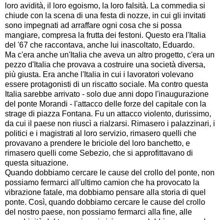
loro avidità, il loro egoismo, la loro falsità. La commedia si
chiude con la scena di una festa di nozze, in cui gli invitati
sono impegnati ad arraffare ogni cosa che si possa
mangiare, compresa la frutta dei festoni. Questo era l'Italia
del '67 che raccontava, anche lui inascoltato, Eduardo.
Ma c'era anche un'Italia che aveva un altro progetto, c'era un
pezzo d'Italia che provava a costruire una società diversa,
più giusta. Era anche l'Italia in cui i lavoratori volevano
essere protagonisti di un riscatto sociale. Ma contro questa
Italia sarebbe arrivato - solo due anni dopo l'inaugurazione
del ponte Morandi - l'attacco delle forze del capitale con la
strage di piazza Fontana. Fu un attacco violento, durissimo,
da cui il paese non riuscì a rialzarsi. Rimasero i palazzinari, i
politici e i magistrati al loro servizio, rimasero quelli che
provavano a prendere le briciole del loro banchetto, e
rimasero quelli come Sebezio, che si approfittavano di
questa situazione.
Quando dobbiamo cercare le cause del crollo del ponte, non
possiamo fermarci all'ultimo camion che ha provocato la
vibrazione fatale, ma dobbiamo pensare alla storia di quel
ponte. Così, quando dobbiamo cercare le cause del crollo
del nostro paese, non possiamo fermarci alla fine, alle