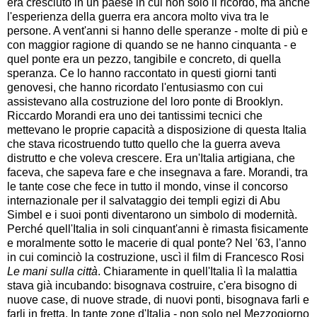
era cresciuto in un paese in cui non solo il ricordo, ma anche
l'esperienza della guerra era ancora molto viva tra le
persone. A vent'anni si hanno delle speranze - molte di più e
con maggior ragione di quando se ne hanno cinquanta - e
quel ponte era un pezzo, tangibile e concreto, di quella
speranza. Ce lo hanno raccontato in questi giorni tanti
genovesi, che hanno ricordato l'entusiasmo con cui
assistevano alla costruzione del loro ponte di Brooklyn.
Riccardo Morandi era uno dei tantissimi tecnici che
mettevano le proprie capacità a disposizione di questa Italia
che stava ricostruendo tutto quello che la guerra aveva
distrutto e che voleva crescere. Era un'Italia artigiana, che
faceva, che sapeva fare e che insegnava a fare. Morandi, tra
le tante cose che fece in tutto il mondo, vinse il concorso
internazionale per il salvataggio dei templi egizi di Abu
Simbel e i suoi ponti diventarono un simbolo di modernità.
Perché quell'Italia in soli cinquant'anni è rimasta fisicamente
e moralmente sotto le macerie di qual ponte? Nel '63, l'anno
in cui cominciò la costruzione, uscì il film di Francesco Rosi
Le mani sulla città
. Chiaramente in quell'Italia lì la malattia
stava già incubando: bisognava costruire, c'era bisogno di
nuove case, di nuove strade, di nuovi ponti, bisognava farli e
farli in fretta. In tante zone d'Italia - non solo nel Mezzogiorno