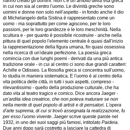
hanno creato gli uomini
. Non c'è un ambito della vita greca
in cui non sia al centro l'uomo. Le divinità greche sono
uomini e donne non solo nell'aspetto - in fondo anche il dio
di Michelangelo della Sistina è rappresentato come un
uomo - ma soprattutto per come agiscono, per le loro
passioni, per le loro grandezze e le loro meschinità. Nella
scultura e - per quanto è possibile ricostruire - anche nella
pittura di quel popolo l'elemento centrale è quasi dall'inizio
la rappresentazione della figura umana, fin quasi ossessiva
nella ricerca di un'ideale perfezione. La poesia greca
comincia con due lunghi poemi - derivati da una più antica
tradizione orale - in cui al centro ci sono due grandi caratteri:
Achille e Odisseo. La filosofia greca si concentra sull'uomo,
lo studia in maniera sistematica. E l'uomo è al centro della
vita politica delle città, in tutti i suoi aspetti, compreso -
rilevantissimo - quello della produzione culturale, che ha
dato vita al teatro tragico e comico. Dice ancora Jaeger -
un'ardita idea creatrice, che non poteva maturare se non
nella mente di quel popolo di artisti e di pensatori. L'opera
d'arte suprema, di cui si trovò assegnata la realizzazione, fu
per esso l'uomo vivente
. Jaeger scrive queste parole nel
1932, in uno dei suoi saggi più famosi, intitolato
Paideia
.
Due anni dopo sarà costretto a lasciare la cattedra di