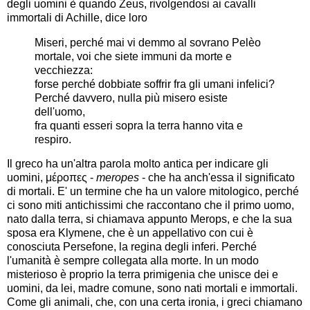
degli uomini è quando Zeus, rivolgendosi ai cavalli
immortali di Achille, dice loro
Miseri, perché mai vi demmo al sovrano Pelèo
mortale, voi che siete immuni da morte e
vecchiezza:
forse perché dobbiate soffrir fra gli umani infelici?
Perché davvero, nulla più misero esiste
dell'uomo,
fra quanti esseri sopra la terra hanno vita e
respiro.
Il greco ha un'altra parola molto antica per indicare gli
uomini, μέροπες -
meropes
- che ha anch'essa il significato
di mortali. E' un termine che ha un valore mitologico, perché
ci sono miti antichissimi che raccontano che il primo uomo,
nato dalla terra, si chiamava appunto Merops, e che la sua
sposa era Klymene, che è un appellativo con cui è
conosciuta Persefone, la regina degli inferi. Perché
l'umanità è sempre collegata alla morte. In un modo
misterioso è proprio la terra primigenia che unisce dei e
uomini, da lei, madre comune, sono nati mortali e immortali.
Come gli animali, che, con una certa ironia, i greci chiamano