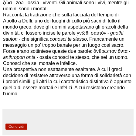
ζῷα -
zoa
- ossia i viventi. Gli animali sono i vivi, mentre gli
uomini sono i mortali.
Racconta la tradizione che sulla facciata del tempio di
Apollo a Delfi, uno dei luoghi di culto più sacri di tutto il
mondo greco, dove gli uomini aspettavano gli oracoli della
divinità, ci fossero incise le parole γνῶθι σαυτόν -
gnothi
sauton
- che significa
conosci te stesso
. Francamente un
messaggio un po' troppo banale per un luogo così sacro.
Forse erano sottintese queste due parole: ἄνϑρωπον ὄντα -
anthropon onta
- ossia conosci te stesso, che sei un uomo.
Conosci che sei mortale e infelice.
Una prospettiva non esattamente esaltante. A cui i greci
decidono di resistere attraverso una forma di solidarietà con
i propri simili, gli altri la cui caratteristica distintiva è appunto
quella di essere mortali e infelici. A cui resistono creando
l'uomo.
Condividi