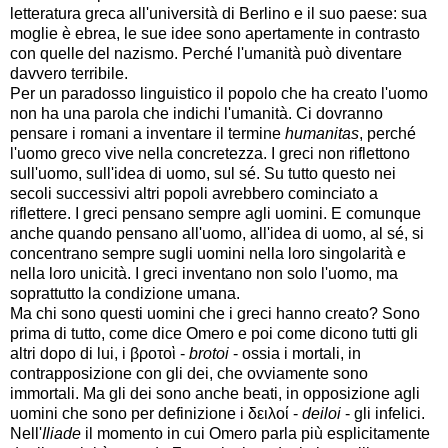
letteratura greca all'università di Berlino e il suo paese: sua
moglie è ebrea, le sue idee sono apertamente in contrasto
con quelle del nazismo. Perché l'umanità può diventare
davvero terribile.
Per un paradosso linguistico il popolo che ha creato l'uomo
non ha una parola che indichi l'umanità. Ci dovranno
pensare i romani a inventare il termine
humanitas
, perché
l'uomo greco vive nella concretezza. I greci non riflettono
sull'uomo, sull'idea di uomo, sul sé. Su tutto questo nei
secoli successivi altri popoli avrebbero cominciato a
riflettere. I greci pensano sempre agli uomini. E comunque
anche quando pensano all'uomo, all'idea di uomo, al sé, si
concentrano sempre sugli uomini nella loro singolarità e
nella loro unicità. I greci inventano non solo l'uomo, ma
soprattutto la condizione umana.
Ma chi sono questi uomini che i greci hanno creato? Sono
prima di tutto, come dice Omero e poi come dicono tutti gli
altri dopo di lui, i βροτοὶ -
brotoi
- ossia i mortali, in
contrapposizione con gli dei, che ovviamente sono
immortali. Ma gli dei sono anche beati, in opposizione agli
uomini che sono per definizione i δειλοί -
deiloi
- gli infelici.
Nell'
Iliade
il momento in cui Omero parla più esplicitamente