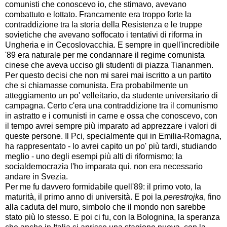
comunisti che conoscevo io, che stimavo, avevano
combattuto e lottato. Francamente era troppo forte la
contraddizione tra la storia della Resistenza e le truppe
sovietiche che avevano soffocato i tentativi di riforma in
Ungheria e in Cecoslovacchia. E sempre in quell'incredibile
'89 era naturale per me condannare il regime comunista
cinese che aveva ucciso gli studenti di piazza Tiananmen.
Per questo decisi che non mi sarei mai iscritto a un partito
che si chiamasse comunista. Era probabilmente un
atteggiamento un po' velleitario, da studente universitario di
campagna. Certo c'era una contraddizione tra il comunismo
in astratto e i comunisti in carne e ossa che conoscevo, con
il tempo avrei sempre più imparato ad apprezzare i valori di
queste persone. Il Pci, specialmente qui in Emilia-Romagna,
ha rappresentato - lo avrei capito un po' più tardi, studiando
meglio - uno degli esempi più alti di riformismo; la
socialdemocrazia l'ho imparata qui, non era necessario
andare in Svezia.
Per me fu davvero formidabile quell'89: il primo voto, la
maturità, il primo anno di università. E poi la
perestrojka
, fino
alla caduta del muro, simbolo che il mondo non sarebbe
stato più lo stesso. E poi ci fu, con la Bolognina, la speranza