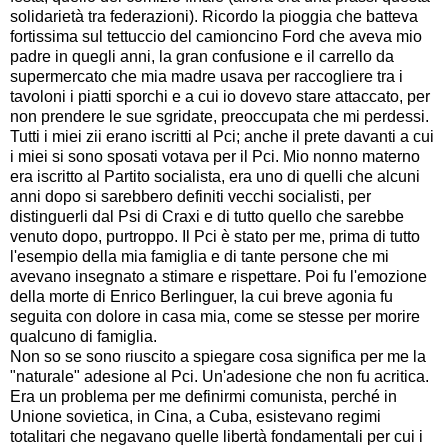
solidarietà tra federazioni). Ricordo la pioggia che batteva
fortissima sul tettuccio del camioncino Ford che aveva mio
padre in quegli anni, la gran confusione e il carrello da
supermercato che mia madre usava per raccogliere tra i
tavoloni i piatti sporchi e a cui io dovevo stare attaccato, per
non prendere le sue sgridate, preoccupata che mi perdessi.
Tutti i miei zii erano iscritti al Pci; anche il prete davanti a cui
i miei si sono sposati votava per il Pci. Mio nonno materno
era iscritto al Partito socialista, era uno di quelli che alcuni
anni dopo si sarebbero definiti vecchi socialisti, per
distinguerli dal Psi di Craxi e di tutto quello che sarebbe
venuto dopo, purtroppo. Il Pci è stato per me, prima di tutto
l'esempio della mia famiglia e di tante persone che mi
avevano insegnato a stimare e rispettare. Poi fu l'emozione
della morte di Enrico Berlinguer, la cui breve agonia fu
seguita con dolore in casa mia, come se stesse per morire
qualcuno di famiglia.
Non so se sono riuscito a spiegare cosa significa per me la
"naturale" adesione al Pci. Un'adesione che non fu acritica.
Era un problema per me definirmi comunista, perché in
Unione sovietica, in Cina, a Cuba, esistevano regimi
totalitari che negavano quelle libertà fondamentali per cui i