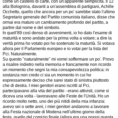
come un castello di carte, con un'apparente semplicità. Il 12
alla Bolognina, davanti a un'assemblea di partigiani, Achille
Occhetto, quello che ancora per un po' sarebbe stato l'ultimo
Segretario generale del Partito comunista italiano, disse che
ormai era maturo un cambiamento profondo del partito, a
partire dal nome e del simbolo.
In quell'89 così denso di avvenimenti, io ho dato l'esame di
maturità e sono andato per la prima volta a votare; a dire la
verità prima ho votato poi ho sostenuto la maturità. Si votava
allora per il Parlamento europeo e io votai per la lista del
Pci. Naturalmente.
Su questo "naturalmente" mi vorrei soffermare un po'. Provo
a risalire indietro nella memoria e francamente non ricordo
un momento che segni la mia consapevolezza politica: in
sostanza non credo ci sia un momento in cui ho
espressamente deciso che sarei stato di sinistra piuttosto
che di destra. I miei genitori erano iscritti al Pci,
partecipavano alla vita del partito - erano attivisti, come si
diceva una volta - lavoravano alle Feste de l'Unità. Ho un
ricordo molto netto, uno dei più nitidi della mia infanzia:
avevo sei o sette anni, i miei genitori andarono a lavorare
alla Festa nazionale di Modena nell'ultimo giorno della
festa, quello del comizio finale (allora era una prassi questa