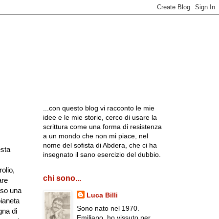
...con questo blog vi racconto le mie
idee e le mie storie, cerco di usare la
scrittura come una forma di resistenza
a un mondo che non mi piace, nel
nome del sofista di Abdera, che ci ha
esta
insegnato il sano esercizio del dubbio.
olio,
chi sono...
are
sso una
Luca Billi
pianeta
Sono nato nel 1970.
gna di
Emiliano, ho vissuto per