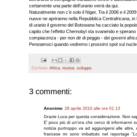
certamente una parte dell'uranio verrà da qui.
Naturalmente non c'è solo il Niger. Tra il 2006 e il 20
nuove ne apriranno nella Repubblica Centrafricana, in B
di uranio il governo del Botswana ha cacciato la popo
capito che l'effetto Chernobyl sta svanendo e sperano ch
compiacenza - per non dir di peggio - dei governi africa
Pensiamoci quando vedremo i prossimi spot sul nuclea
Etichette:
Africa
,
risorse
,
sviluppo
3 commenti:
Anonimo
28 aprile 2010 alle ore 01:13
Grazie Luca per questa considerazione. Non sape
E' poco più di un'ora che cerco di informarmi su
notizia purtroppo va ad aggiungersi alle altre,
francese mi sono imbattuto nel reportage "L