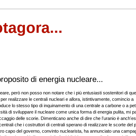
otagora...
roposito di energia nucleare...
are, però non posso non notare che i più entusiasti sostenitori di qu
er realizzare le centrali nucleari e allora, istintivamente, comincio a
uce lo stesso tipo di inquinamento di una centrale a carbone o a petr
ità di sviluppare il nucleare come unica forma di energia pulita, mi p
toccaggio delle scorie. Dimenticano anche di dire che l'uranio è anch'e
ntrali che i costruttori di centrali sperano di realizzare le scorte del 
ostro capo del governo, convinto nuclearista, ha annunciato una campa