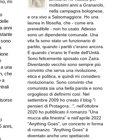
omo, mi
moltissimi anni a Granarolo,
nella campagna bolognese,
mo
e ora vivo a Salsomaggiore. Ho una
delle
laurea in filosofia, che - come era
a anni
prevedibile - non ho usato. Adesso
ostante
sono un dipendente comunale. Una
vita fa sono stato un funzionario di
i sono
partito, quando i partiti c'erano ancora.
a
E quando c'erano le Feste dell'Unità.
zione
Sono felicemente sposato con Zaira.
e
Diventando vecchio sono sempre più
 a una
convinto che serva una rivoluzione,
n, che
etica e politica, e quindi mi considero
o a
rivoluzionario. Sono convinto che
trali
comunista sia una bella parola e sono
orgoglioso di definirmi così. Nel
risorse
settembre 2009 ho creato il blog "i
pensieri di Protagora...", nell'ottobre
2020 ho pubblicato il romanzo "Una
mucca alla finestra" e nell'aprile 2022
o
"Anything Goes", un concerto in forma
5 anni,
di romanzo. "Anything Goes" è
diventato anche uno spettacolo
i