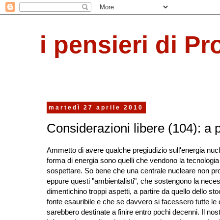
i pensieri di Pr
martedì 27 aprile 2010
Considerazioni libere (104): a p
Ammetto di avere qualche pregiudizio sull'energia nucle
forma di energia sono quelli che vendono la tecnologia p
sospettare. So bene che una centrale nucleare non prod
eppure questi "ambientalisti", che sostengono la necess
dimentichino troppi aspetti, a partire da quello dello s
fonte esauribile e che se davvero si facessero tutte le ce
sarebbero destinate a finire entro pochi decenni. Il n