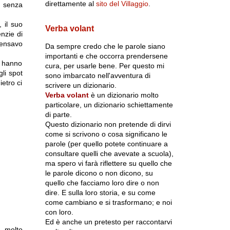
direttamente al
sito del Villaggio
.
i) senza
 il suo
Verba volant
nzie di
pensavo
Da sempre credo che le parole siano
importanti e che occorra prendersene
e hanno
cura, per usarle bene. Per questo mi
gli spot
sono imbarcato nell'avventura di
etro ci
scrivere un dizionario.
Verba volant
è un dizionario molto
particolare, un dizionario schiettamente
di parte.
Questo dizionario non pretende di dirvi
come si scrivono o cosa significano le
parole (per quello potete continuare a
consultare quelli che avevate a scuola),
ma spero vi farà riflettere su quello che
le parole dicono o non dicono, su
quello che facciamo loro dire o non
dire. E sulla loro storia, e su come
come cambiano e si trasformano; e noi
con loro.
Ed è anche un pretesto per raccontarvi
a molto