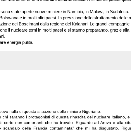
09 sono state aperte nuove miniere in Namibia, in Malawi, in Sudafrica.
otswana e in molti altri paesi. In previsione dello sfruttamento delle 
lazione dei Boscimani dalla regione del Kalahari. Le grandi compagnie
e il nucleare torni in molti paesi e si stanno preparando, grazie alla
ni.
re energia pulita.
vo nulla di questa situazione delle miniere Nigeriane.
 chi saranno i protagonisti di questa rinascita del nucleare italiano, e
 di certo non confortanti che ho trovato. Riguardo ad Areva e alla sit
o scandalo della Francia contaminata" che mi ha disgustato. Rigu