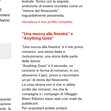
teatrale. Scrivo con la segreta
ambizione di essere ricordato come un
 E
"minore del Novecento".
miniere
Inguaribilmente pessimista.
 hanno
Visualizza il mio profilo completo
"Una mucca alla finestra" e
"Anything Goes"
"Una mucca alla finestra" è il mio primo
romanzo, una storia dada e
rivoluzionaria, una storia dalla parte
delle donne.
"Anything Goes" è il secondo, un
concerto in forma di romanzo, in cui,
attraverso il jazz, provo a raccontare
un po' di storia del Novecento.
La cosa strana non è che io abbia
scritto dei romanzi, ma che le
compagne e i compagni di Villaggio
Maori Edizioni siano stati così matti da
 questa
pubblicarli.
uazione
Per acquistarli potete andare
ardo la