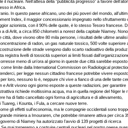
e il nucleare. Nell'attesa della "pubblicità progresso" a favore dell'at
sso in Africa.
uranio. In questo paese africano, uno dei più poveri del mondo, all'ulti
pment
Index, il maggior concessionario impegnato nello sfruttamento 
ggior azionista, con il 90% delle quote, è lo stesso Tesoro francese. D
n a di Arlit, a circa 850 chilometri a norest della capitale Niamey. Non
città, dove vivono oltre 80 mila persone, i risultati delle ultime analis
 concentrazione di radon, un gas naturale tossico, 500 volte superiore 
a costruzione delle strade vengono dallo scarto radioattivo della produ
registra livelli di tossicità superiori ai limiti fissati dall'organizzazion
scorresse meno di un'ora al giorno in queste due città sarebbe esposto
ta come limite dalla International Commission on Radiological protectio
r intenderci, per legge nessun cittadino francese potrebbe vivere espost
per loro, nessuno lo è, neppure chi vive a fianco di una delle tante cen
an e Arlit vivono ogni giorno esposte a queste radiazioni, per garantire
tà estrattiva richiede moltissima acqua, ma in quella regione del Niger le 
re ha di fatto cancellato ogni forma di agricoltura e di allevamento,
Tuareg, i Kounta, i Fula, a cercare nuove terre.
 come gli effetti sull'economia, ma le compagnie occidentali sono tropp
 grande miniera a Imouraren, che potrebbe rimanere attiva per circa 3
l governo di Niamey ha autorizzato l'avvio di 139 progetti di ricerca
. Se mai torneremo a costruire centrali nucleari nel nostro paese quas