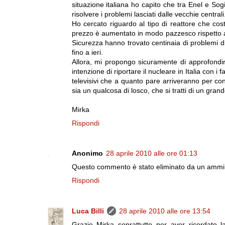
situazione italiana ho capito che tra Enel e Sogin
risolvere i problemi lasciati dalle vecchie centrali
Ho cercato riguardo al tipo di reattore che cos
prezzo è aumentato in modo pazzesco rispetto a 
Sicurezza hanno trovato centinaia di problemi d
fino a ieri.
Allora, mi propongo sicuramente di approfondir
intenzione di riportare il nucleare in Italia con i
televisivi che a quanto pare arriveranno per co
sia un qualcosa di losco, che si tratti di un gran
Mirka
Rispondi
Anonimo
28 aprile 2010 alle ore 01:13
Questo commento è stato eliminato da un ammini
Rispondi
Luca Billi
28 aprile 2010 alle ore 13:54
Grazie Mirka soprattutto per aver ricordato l