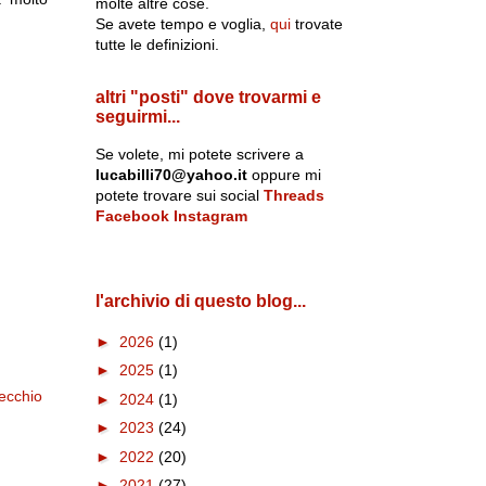
molte altre cose.
Se avete tempo e voglia,
qui
trovate
tutte le definizioni.
altri "posti" dove trovarmi e
seguirmi...
Se volete, mi potete scrivere a
lucabilli70@yahoo.it
oppure mi
potete trovare sui social
Threads
Facebook
Instagram
l'archivio di questo blog...
►
2026
(1)
►
2025
(1)
ecchio
►
2024
(1)
►
2023
(24)
►
2022
(20)
►
2021
(27)