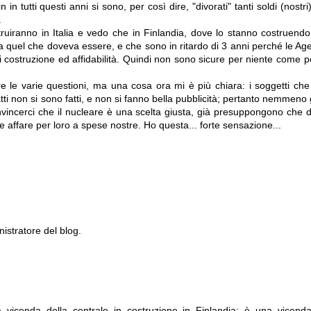
 in tutti questi anni si sono, per così dire, "divorati" tanti soldi (nostr
.
truiranno in Italia e vedo che in Finlandia, dove lo stanno costruendo,
quel che doveva essere, e che sono in ritardo di 3 anni perché le Age
i costruzione ed affidabilità. Quindi non sono sicure per niente come 
e le varie questioni, ma una cosa ora mi è più chiara: i soggetti ch
 fatti non si sono fatti, e non si fanno bella pubblicità; pertanto nemmeno 
nvincerci che il nucleare è una scelta giusta, già presuppongono che di
de affare per loro a spese nostre. Ho questa... forte sensazione...
stratore del blog.
a vicenda della centrale in costruzione in Finlandia: è una vicend