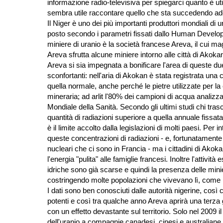
informazione radio-televisiva per spiegarci quanto è util
sembra utile raccontare quello che sta succedendo ade
Il Niger è uno dei più importanti produttori mondiali di 
posto secondo i parametri fissati dallo
Human
Develo
miniere di uranio è la società francese Areva, il cui ma
Areva sfrutta alcune miniere intorno alle città di Akoka
Areva si sia impegnata a bonificare l'area di queste due 
sconfortanti: nell'aria di Akokan è stata registrata una
quella normale, anche perché le pietre utilizzate per l
mineraria; ad arlit l'80% dei campioni di acqua analizzata 
Mondiale della Sanità. Secondo gli ultimi studi chi tra
quantità di radiazioni superiore a quella annuale fissa
è il limite accolto dalla legislazioni di molti paesi. Pe
queste concentrazioni di radiazioni - e, fortunatamente 
nucleari che ci sono in Francia - ma i cittadini di Akok
l'energia "pulita" alle famiglie francesi. Inoltre l'attivi
idriche sono già scarse e quindi la presenza delle minie
costringendo molte popolazioni che vivevano lì, come i 
I dati sono ben conosciuti dalle autorità nigerine, così
potenti e così tra qualche anno Areva aprirà una terza
con un effetto devastante sul territorio. Solo nel 2009 i
dell'uranio a compagnie canadesi, cinesi e australiane