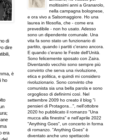
moltissimi anni a Granarolo,
nella campagna bolognese,
e ora vivo a Salsomaggiore. Ho una
laurea in filosofia, che - come era
prevedibile - non ho usato. Adesso
sono un dipendente comunale. Una
vita fa sono stato un funzionario di
no di
partito, quando i partiti c'erano ancora.
vo dire
E quando c'erano le Feste dell'Unità.
bili,
Sono felicemente sposato con Zaira.
Diventando vecchio sono sempre più
convinto che serva una rivoluzione,
amma, è
etica e politica, e quindi mi considero
i ho
rivoluzionario. Sono convinto che
comunista sia una bella parola e sono
orgoglioso di definirmi così. Nel
lto
settembre 2009 ho creato il blog "i
pensieri di Protagora...", nell'ottobre
 un
2020 ho pubblicato il romanzo "Una
ura;
mucca alla finestra" e nell'aprile 2022
vane
"Anything Goes", un concerto in forma
, ma
di romanzo. "Anything Goes" è
o era
diventato anche uno spettacolo
 del