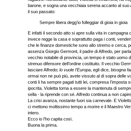
barone, e sogna una vecchiaia serena accanto al suo Alfr
il suo passato:
Sempre libera degg’io folleggiar di gioia in gioia
E infatti il secondo atto si apre sulla vita in campagna
invece regge la casa e soprattutto paga i conti, vende
che le finanze domestiche sono allo stremo e cerca, per
assenza Giorgio Germont, il padre di Alfredo, per parlar
vecchio notabile di provincia, un tempo è stato uomo di 
strenuo difensore dell’ordine costituito. Il vecchio Ge
lasciare Alfredo;
lo vuole l’Europa
, egli dice,
bisogna far
ormai non ne può più, avete vissuto al di sopra delle vo
conti li ha sempre pagati tutti lei, compresa l’imposta 
ipocrita. Violetta torna a essere la mantenuta di sem
sella - la riprende con sé. Alfredo continua a non capi
La crisi avanza, nostante fuori sia carnevale. E Viole
ci mettono moltissimo tempo a morire e il Maestro Verdi
intero.
Ecco io l’ho capita così.
Buona la prima.