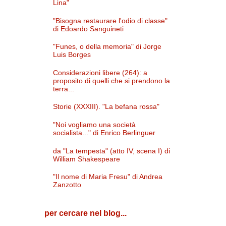
Lina"
"Bisogna restaurare l'odio di classe"
di Edoardo Sanguineti
"Funes, o della memoria" di Jorge
Luis Borges
Considerazioni libere (264): a
proposito di quelli che si prendono la
terra...
Storie (XXXIII). "La befana rossa"
"Noi vogliamo una società
socialista..." di Enrico Berlinguer
da "La tempesta" (atto IV, scena I) di
William Shakespeare
"Il nome di Maria Fresu" di Andrea
Zanzotto
per cercare nel blog...