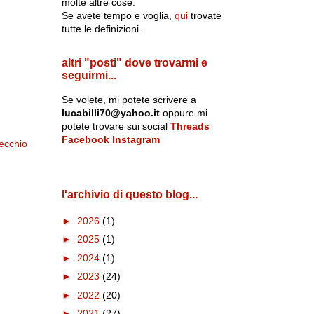
molte altre cose.
Se avete tempo e voglia,
qui
trovate
tutte le definizioni.
altri "posti" dove trovarmi e
seguirmi...
Se volete, mi potete scrivere a
lucabilli70@yahoo.it
oppure mi
potete trovare sui social
Threads
Facebook
Instagram
ecchio
l'archivio di questo blog...
►
2026
(1)
►
2025
(1)
►
2024
(1)
►
2023
(24)
►
2022
(20)
►
2021
(27)