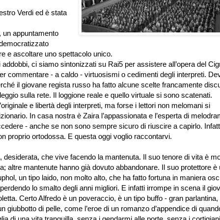
tro Verdi ed è stata
, un appuntamento
 democratizzato
e e ascoltare uno spettacolo unico.
i addobbi, ci siamo sintonizzati su Rai5 per assistere all’opera del Cig
r commentare - a caldo - virtuosismi o cedimenti degli interpreti. De
ché il giovane regista russo ha fatto alcune scelte francamente discuti
ileggio sulla rete. Il loggione reale e quello virtuale si sono scatenati.
originale e libertà degli interpreti, ma forse i lettori non melomani si
izionario. In casa nostra è Zaira l’appassionata e l’esperta di melodr
dere - anche se non sono sempre sicuro di riuscire a capirlo. Infatt
 proprio ortodossa. E questa oggi voglio raccontarvi.
, desiderata, che vive facendo la mantenuta. Il suo tenore di vita è mo
sa; altre mantenute hanno già dovuto abbandonare. Il suo protettore è
ol, un tipo laido, non molto alto, che ha fatto fortuna in maniera osc
rdendo lo smalto degli anni migliori. E infatti irrompe in scena il gio
etta. Certo Alfredo è un poveraccio, è un tipo buffo - gran parlantina
un giubbotto di pelle, come l’eroe di un romanzo d’appendice di quand
a di una vita tranquilla, senza i gendarmi alle porte, senza i cortigiani