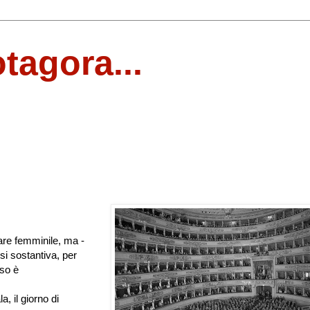
otagora...
re femminile, ma -
si sostantiva, per
aso è
a, il giorno di