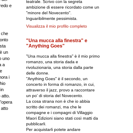
teatrale. Scrivo con la segreta
fredo e
ambizione di essere ricordato come un
"minore del Novecento".
Inguaribilmente pessimista.
Visualizza il mio profilo completo
i che
conto
"Una mucca alla finestra" e
"Anything Goes"
sta
 è un
"Una mucca alla finestra" è il mio primo
to uno
romanzo, una storia dada e
a a
rivoluzionaria, una storia dalla parte
he
delle donne.
nora i
"Anything Goes" è il secondo, un
hio
concerto in forma di romanzo, in cui,
in
attraverso il jazz, provo a raccontare
un po' di storia del Novecento.
 atto.
La cosa strana non è che io abbia
l’opera
scritto dei romanzi, ma che le
 atto
compagne e i compagni di Villaggio
Maori Edizioni siano stati così matti da
pubblicarli.
Per acquistarli potete andare