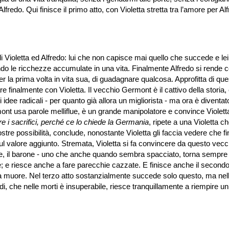
edo. Qui finisce il primo atto, con Violetta stretta tra l’amore per Al
 di Violetta ed Alfredo: lui che non capisce mai quello che succede e le
ndo le ricchezze accumulate in una vita. Finalmente Alfredo si rende 
 la prima volta in vita sua, di guadagnare qualcosa. Approfitta di que
e finalmente con Violetta. Il vecchio Germont è il cattivo della storia,
idee radicali - per quanto già allora un migliorista - ma ora è diventa
rmont usa parole melliflue, è un grande manipolatore e convince Violett
e i sacrifici, perché ce lo chiede la Germania
, ripete a una Violetta c
stre possibilità, conclude, nonostante Violetta gli faccia vedere che fi
sul valore aggiunto. Stremata, Violetta si fa convincere da questo vecc
pre, il barone - uno che anche quando sembra spacciato, torna sempre 
re; e riesce anche a fare parecchie cazzate. E finisce anche il secondo
tta muore. Nel terzo atto sostanzialmente succede solo questo, ma nel
, che nelle morti è insuperabile, riesce tranquillamente a riempire un