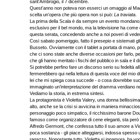
sant'Ambrogio, il 7 dicembre.
Quest'anno non poteva non esserci un omaggio al Maes
scelta un'opera che più opera non si può:
La traviata
.
La prima della Scala è da sempre un evento mondano
esclusivo per il bel mondo, ma la televisione ha come
questa serata, concedendo anche a noi poveri di veder
Così sabato pomeriggio, fatto il presepio e sistemati gl
Busseto. Ovviamente con il tablet a portata di mano, pe
che ci sono state anche diverse occasioni per farlo, per
che gli hanno meritato i fischi del pubblico in sala e il d
Si potrebbe perfino fare un discorso serio su fedeltà all’
fermerebbero qui nella lettura di questa voce del mio d
lei che mi spiega cosa succede - o cosa dovrebbe succe
immaginato un’interpretazione del dramma verdiano non
Vediamo la storia, in estrema sintesi.
La protagonista è Violetta Valery, una donna bellissima
alto, anche se la crisi si avvicina in maniera minaccio
personaggio poco simpatico, il ricchissimo barone Douph
famoso come organizzatore di cene eleganti, sta però pe
Alfredo Germont, che confessa tutto il suo amore a Viol
poca sostanza - gli piace atteggiarsi, indossa spesso 
ragazzo. Nonostante tutto, Violetta si innamora, ha vogli