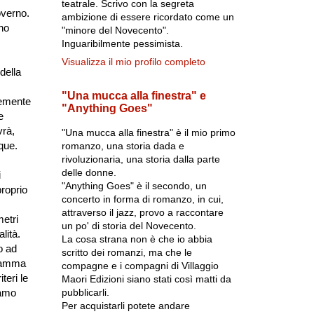
teatrale. Scrivo con la segreta
overno.
ambizione di essere ricordato come un
no
"minore del Novecento".
Inguaribilmente pessimista.
Visualizza il mio profilo completo
della
"Una mucca alla finestra" e
temente
"Anything Goes"
e
vrà,
"Una mucca alla finestra" è il mio primo
que.
romanzo, una storia dada e
rivoluzionaria, una storia dalla parte
delle donne.
i
"Anything Goes" è il secondo, un
proprio
concerto in forma di romanzo, in cui,
attraverso il jazz, provo a raccontare
etri
un po' di storia del Novecento.
lità.
La cosa strana non è che io abbia
o ad
scritto dei romanzi, ma che le
dramma
compagne e i compagni di Villaggio
teri le
Maori Edizioni siano stati così matti da
pubblicarli.
iamo
Per acquistarli potete andare