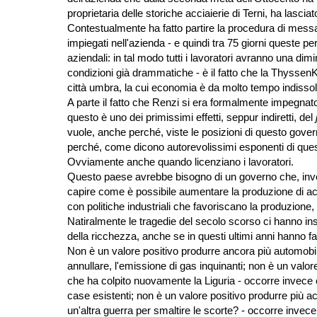
proprietaria delle storiche acciaierie di Terni, ha lasciat
Contestualmente ha fatto partire la procedura di messa 
impiegati nell'azienda - e quindi tra 75 giorni queste pe
aziendali: in tal modo tutti i lavoratori avranno una d
condizioni già drammatiche - è il fatto che la ThyssenKr
città umbra, la cui economia è da molto tempo indissolu
A parte il fatto che Renzi si era formalmente impegnato
questo è uno dei primissimi effetti, seppur indiretti, del
vuole, anche perché, viste le posizioni di questo gov
perché, come dicono autorevolissimi esponenti di quest
Ovviamente anche quando licenziano i lavoratori.
Questo paese avrebbe bisogno di un governo che, invece 
capire come è possibile aumentare la produzione di accia
con politiche industriali che favoriscano la produzione, 
Natiralmente le tragedie del secolo scorso ci hanno in
della ricchezza, anche se in questi ultimi anni hanno fat
Non è un valore positivo produrre ancora più automobili
annullare, l'emissione di gas inquinanti; non è un val
che ha colpito nuovamente la Liguria - occorre invece c
case esistenti; non è un valore positivo produrre più a
un'altra guerra per smaltire le scorte? - occorre invec