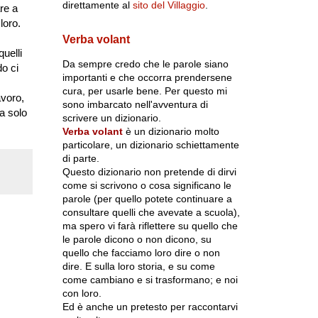
direttamente al
sito del Villaggio
.
are a
loro.
Verba volant
uelli
Da sempre credo che le parole siano
do ci
importanti e che occorra prendersene
cura, per usarle bene. Per questo mi
avoro,
sono imbarcato nell'avventura di
a solo
scrivere un dizionario.
Verba volant
è un dizionario molto
particolare, un dizionario schiettamente
di parte.
Questo dizionario non pretende di dirvi
come si scrivono o cosa significano le
parole (per quello potete continuare a
consultare quelli che avevate a scuola),
ma spero vi farà riflettere su quello che
le parole dicono o non dicono, su
quello che facciamo loro dire o non
dire. E sulla loro storia, e su come
come cambiano e si trasformano; e noi
con loro.
Ed è anche un pretesto per raccontarvi