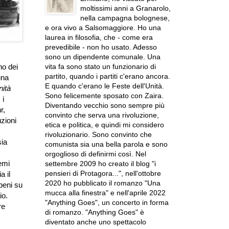
moltissimi anni a Granarolo,
nella campagna bolognese,
e ora vivo a Salsomaggiore. Ho una
laurea in filosofia, che - come era
prevedibile - non ho usato. Adesso
sono un dipendente comunale. Una
vita fa sono stato un funzionario di
no dei
partito, quando i partiti c'erano ancora.
una
E quando c'erano le Feste dell'Unità.
ità
Sono felicemente sposato con Zaira.
 i
Diventando vecchio sono sempre più
r,
convinto che serva una rivoluzione,
zioni
etica e politica, e quindi mi considero
rivoluzionario. Sono convinto che
sia
comunista sia una bella parola e sono
orgoglioso di definirmi così. Nel
emi
settembre 2009 ho creato il blog "i
pensieri di Protagora...", nell'ottobre
a il
2020 ho pubblicato il romanzo "Una
beni su
mucca alla finestra" e nell'aprile 2022
io.
"Anything Goes", un concerto in forma
re
di romanzo. "Anything Goes" è
diventato anche uno spettacolo