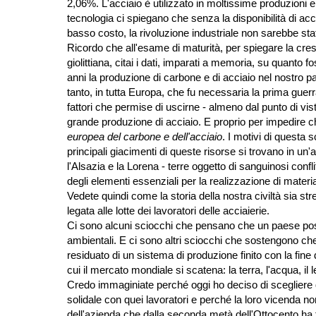
2,06%. L'acciaio è utilizzato in moltissime produzioni e g
tecnologia ci spiegano che senza la disponibilità di acci
basso costo, la rivoluzione industriale non sarebbe stat
Ricordo che all'esame di maturità, per spiegare la crescit
giolittiana, citai i dati, imparati a memoria, su quanto f
anni la produzione di carbone e di acciaio nel nostro 
tanto, in tutta Europa, che fu necessaria la prima guerra
fattori che permise di uscirne - almeno dal punto di v
grande produzione di acciaio. E proprio per impedire
europea del carbone e dell'acciaio
. I motivi di questa s
principali giacimenti di queste risorse si trovano in un'
l'Alsazia e la Lorena - terre oggetto di sanguinosi con
degli elementi essenziali per la realizzazione di materia
Vedete quindi come la storia della nostra civiltà sia st
legata alle lotte dei lavoratori delle acciaierie.
Ci sono alcuni sciocchi che pensano che un paese poss
ambientali. E ci sono altri sciocchi che sostengono che
residuato di un sistema di produzione finito con la fin
cui il mercato mondiale si scatena: la terra, l'acqua, il 
Credo immaginiate perché oggi ho deciso di scegliere 
solidale con quei lavoratori e perché la loro vicenda
dell'azienda che dalla seconda metà dell'Ottocento ha 