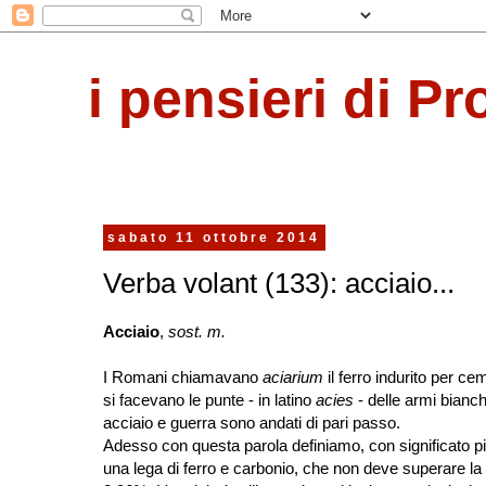
i pensieri di Pr
sabato 11 ottobre 2014
Verba volant (133): acciaio...
Acciaio
,
sost. m.
I Romani chiamavano
aciarium
il ferro indurito per ce
si facevano le punte - in latino
acies
- delle armi bianc
acciaio e guerra sono andati di pari passo.
Adesso con questa parola definiamo, con significato più
una lega di ferro e carbonio, che non deve superare la