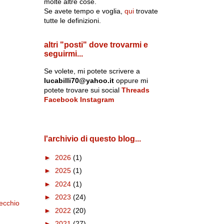
molte altre cose.
Se avete tempo e voglia,
qui
trovate
tutte le definizioni.
altri "posti" dove trovarmi e
seguirmi...
Se volete, mi potete scrivere a
lucabilli70@yahoo.it
oppure mi
potete trovare sui social
Threads
Facebook
Instagram
l'archivio di questo blog...
►
2026
(1)
►
2025
(1)
►
2024
(1)
►
2023
(24)
ecchio
►
2022
(20)
►
2021
(27)