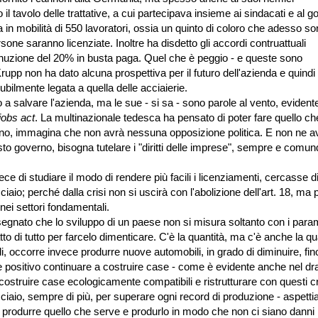
o il tavolo delle trattative, a cui partecipava insieme ai sindacati e al g
in mobilità di 550 lavoratori, ossia un quinto di coloro che adesso so
rsone saranno licenziate. Inoltre ha disdetto gli accordi contruattuali
iminuzione del 20% in busta paga. Quel che è peggio - e queste sono
upp non ha dato alcuna prospettiva per il futuro dell'azienda e quindi 
bilmente legata a quella delle acciaierie.
 a salvare l'azienda, ma le sue - si sa - sono parole al vento, eviden
jobs act
. La multinazionale tedesca ha pensato di poter fare quello ch
erno, immagina che non avrà nessuna opposizione politica. E non ne a
o governo, bisogna tutelare i "diritti delle imprese", sempre e comun
di studiare il modo di rendere più facili i licenziamenti, cercasse d
io; perché dalla crisi non si uscirà con l'abolizione dell'art. 18, ma 
nei settori fondamentali.
segnato che lo sviluppo di un paese non si misura soltanto con i param
to di tutto per farcelo dimenticare. C'è la quantità, ma c'è anche la qua
, occorre invece produrre nuove automobili, in grado di diminuire, fin
ore positivo continuare a costruire case - come è evidente anche nel 
ostruire case ecologicamente compatibili e ristrutturare con questi cri
cciaio, sempre di più, per superare ogni record di produzione - aspett
e produrre quello che serve e produrlo in modo che non ci siano danni