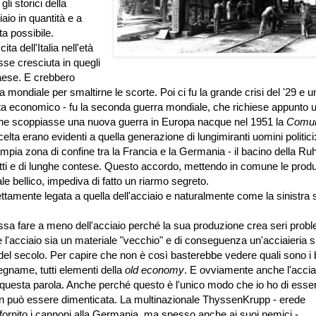
li storici della
aio in quantità e a
a possibile.
a dell'Italia nell'età
osse cresciuta in quegli
paese. E crebbero
 mondiale per smaltirne le scorte. Poi ci fu la grande crisi del '29 e u
ista economico - fu la seconda guerra mondiale, che richiese appunto 
 che scoppiasse una nuova guerra in Europa nacque nel 1951 la
Comun
celta erano evidenti a quella generazione di lungimiranti uomini politici:
ampia zona di confine tra la Francia e la Germania - il bacino della Ruh
flitti e di lunghe contese. Questo accordo, mettendo in comune le produ
le bellico, impediva di fatto un riarmo segreto.
rettamente legata a quella dell'acciaio e naturalmente come la sinistra 
a fare a meno dell'acciaio perché la sua produzione crea seri probl
 l'acciaio sia un materiale "vecchio" e di conseguenza un'acciaieria si
e del secolo. Per capire che non è così basterebbe vedere quali sono i 
legname, tutti elementi della
old economy
. E ovviamente anche l'accia
questa parola. Anche perché questo è l'unico modo che io ho di esse
 non può essere dimenticata. La multinazionale ThyssenKrupp - erede
fornito i cannoni alla Germania, ma spesso anche ai suoi nemici -