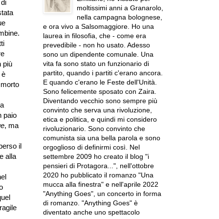
 di
moltissimi anni a Granarolo,
stata
nella campagna bolognese,
ue
e ora vivo a Salsomaggiore. Ho una
umbine.
laurea in filosofia, che - come era
ti
prevedibile - non ho usato. Adesso
re
sono un dipendente comunale. Una
vita fa sono stato un funzionario di
n più
partito, quando i partiti c'erano ancora.
 è
E quando c'erano le Feste dell'Unità.
 morto
Sono felicemente sposato con Zaira.
Diventando vecchio sono sempre più
la
convinto che serva una rivoluzione,
n paio
etica e politica, e quindi mi considero
ge
, ma
rivoluzionario. Sono convinto che
comunista sia una bella parola e sono
erso il
orgoglioso di definirmi così. Nel
e alla
settembre 2009 ho creato il blog "i
pensieri di Protagora...", nell'ottobre
2020 ho pubblicato il romanzo "Una
el
mucca alla finestra" e nell'aprile 2022
o
"Anything Goes", un concerto in forma
quel
di romanzo. "Anything Goes" è
ragile
diventato anche uno spettacolo