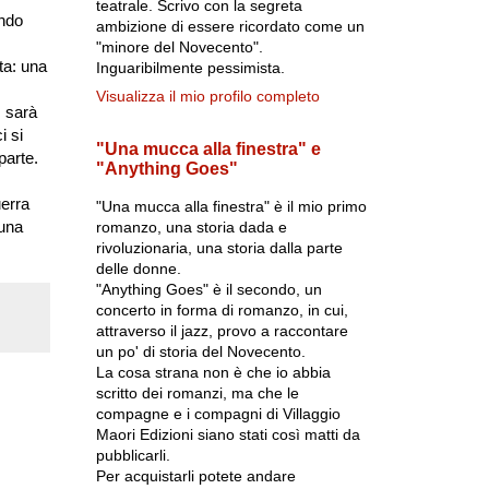
teatrale. Scrivo con la segreta
endo
ambizione di essere ricordato come un
"minore del Novecento".
ta: una
Inguaribilmente pessimista.
Visualizza il mio profilo completo
, sarà
i si
"Una mucca alla finestra" e
parte.
"Anything Goes"
uerra
"Una mucca alla finestra" è il mio primo
 una
romanzo, una storia dada e
rivoluzionaria, una storia dalla parte
delle donne.
"Anything Goes" è il secondo, un
concerto in forma di romanzo, in cui,
attraverso il jazz, provo a raccontare
un po' di storia del Novecento.
La cosa strana non è che io abbia
scritto dei romanzi, ma che le
compagne e i compagni di Villaggio
Maori Edizioni siano stati così matti da
pubblicarli.
Per acquistarli potete andare