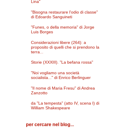
Lina"
"Bisogna restaurare l'odio di classe"
di Edoardo Sanguineti
"Funes, o della memoria" di Jorge
Luis Borges
Considerazioni libere (264): a
proposito di quelli che si prendono la
terra...
Storie (XXXIII). "La befana rossa"
"Noi vogliamo una società
socialista..." di Enrico Berlinguer
"Il nome di Maria Fresu" di Andrea
Zanzotto
da "La tempesta" (atto IV, scena I) di
William Shakespeare
per cercare nel blog...