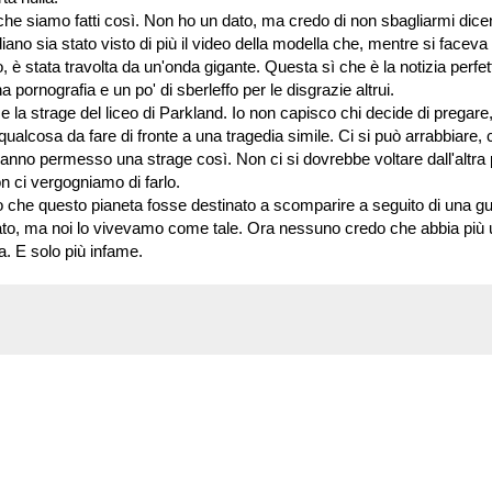
che siamo fatti così. Non ho un dato, ma credo di non sbagliarmi dic
iano sia stato visto di più il video della modella che, mentre si faceva
, è stata travolta da un'onda gigante. Questa sì che è la notizia perfet
 pornografia e un po' di sberleffo per le disgrazie altrui.
me la strage del liceo di Parkland. Io non capisco chi decide di pregare
lcosa da fare di fronte a una tragedia simile. Ci si può arrabbiare, c
anno permesso una strage così. Non ci si dovrebbe voltare dall'altra 
n ci vergogniamo di farlo.
o che questo pianeta fosse destinato a scomparire a seguito di una g
stato, ma noi lo vivevamo come tale. Ora nessuno credo che abbia più
ura. E solo più infame.