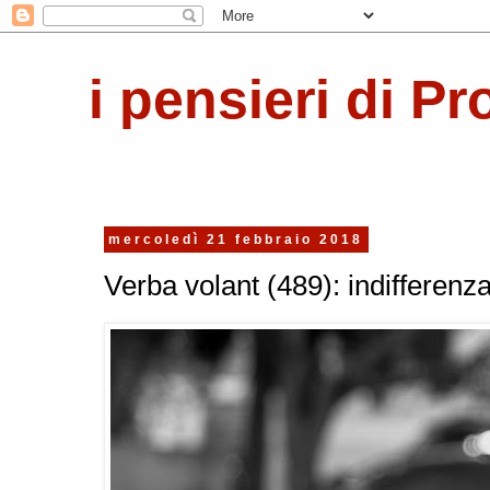
i pensieri di Pr
mercoledì 21 febbraio 2018
Verba volant (489): indifferenza