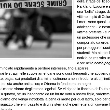
della strage del liceo
Parkland. Eppure è 
una "bella" strage: d
vittime in più di Col
I morti sono quasi tut
adolescenti - le nost
vittime preferite - e i
un professore che si
comportato da eroe,
per proteggere i suoi
studenti. Ma niente: 
notizia ha resistito u
d'ore nelle
home pa
cominciato rapidamente a perdere interesse, fino a sparire.
ai le stragi nelle scuole americane sono così frequenti che abbiamo p
se, pagati dai produttori di armi, si ostinano a non introdurre alcun limit
mp ci sta anche antipatico; e Obama in fondo era un negro.
mente siamo degli stronzi egoisti. Se ci rigano la fiancata dell'auto n
a quattro, se un insegnante dà un brutto voto a nostro figlio, saremm
iediamo che venga introdotta la pena di morte per quel ladro, solo per 
 ragazzo che è impazzito e di un sistema che permette a un giovane f
ta nulla.