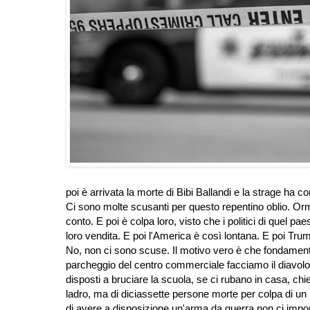
poi è arrivata la morte di Bibi Ballandi e la strage ha 
Ci sono molte scusanti per questo repentino oblio. Orm
conto. E poi è colpa loro, visto che i politici di quel pae
loro vendita. E poi l'America è così lontana. E poi Tru
No, non ci sono scuse. Il motivo vero è che fondamental
parcheggio del centro commerciale facciamo il diavolo 
disposti a bruciare la scuola, se ci rubano in casa, ch
ladro, ma di diciassette persone morte per colpa di un
di avere a disposizione un'arma da guerra non ci impor