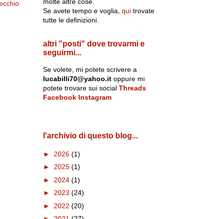
molte altre cose.
ecchio
Se avete tempo e voglia,
qui
trovate
tutte le definizioni.
altri "posti" dove trovarmi e
seguirmi...
Se volete, mi potete scrivere a
lucabilli70@yahoo.it
oppure mi
potete trovare sui social
Threads
Facebook
Instagram
l'archivio di questo blog...
►
2026
(1)
►
2025
(1)
►
2024
(1)
►
2023
(24)
►
2022
(20)
►
2021
(27)