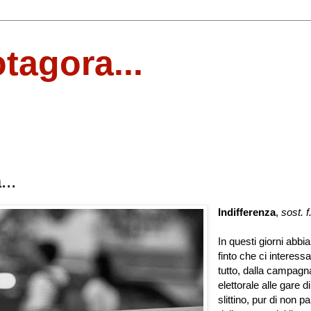
otagora...
...
Indifferenza
,
sost. f
In questi giorni abb
finto che ci interess
tutto, dalla campagn
elettorale alle gare di
slittino, pur di non pa