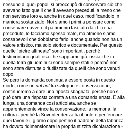
nessuno di quei popoli si preoccupò di conservare ciò che
avevano fatto quelli che li avevano preceduti, a meno che
non servisse loro e, anche in quel caso, modificandolo in
maniera sostanziale. Noi siamo i primi a pensare come
conservare davvero il patrimonio lasciato da chi ci ha
preceduto, lo facciamo spesso male, ma almeno siamo
consapevoli che dobbiamo farlo, anche quando non ha un
valore artistico, ma solo storico e documentale. Per questo
quelle "pietre allineate" sono importanti, perché
testimoniano qualcosa che sappiamo già, ossia che in
quella terra gli uomini ci sono sempre stati e perché non
sono state distrutte o riutilizzate da quelli che sono venuti
dopo.
Se però la domanda continua a essere posta in questo
modo, come un
aut aut
tra sviluppo e conservazione,
continueremo a dare una riposta sbagliata, perché non si
può dare una risposta corretta a una domanda errata. E alla
lunga, una domanda così articolata, anche se
apparentemente vince la conservazione, la memoria, la
cultura - perché la Sovrintendenza ha il potere per fermare
quei lavori e il giorno dopo perfino il padrone della fabbrica
ha dovuto ridimensionare la propria stizzita dichiarazione -