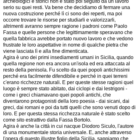
archeologici e storici non è stato poi seguito da un lavoro
serio su quei resti. Va bene che decidiamo di fermare una
nuova costruzione perché lì ci sono dei reperti, ma poi
occorre trovare le risorse per studiarli e valorizzarli,
altrimenti avranno sempre ragione i padroni come Paolo
Fassa e quelle persone che legittimamente speravano che
quella fabbrica avrebbe portato nuovo lavoro e che vedono
frustrate le loro aspettative in nome di qualche pietra che
viene lasciata lì e alla fine dimenticata.
Agira è uno dei primi insediamenti umani in Sicilia, quando
quella regione non era ancora un'isola ed era attaccata al
resto della penisola. Fu scelto da quei popoli antichissimi
perché era facilmente difendibile e perché in quei terreni
c'erano ricchezze naturali. E per queste stesse ragioni quel
luogo è sempre stato abitato, dai ciclopi e dai lestrigoni -
come i greci chiamavano quei popoli antichi, che
diventarono protagonisti della loro poesia - dai sicani, dai
greci, dai romani e poi da tutti quelli che sono venuti dopo di
loro. E per questa stessa ricchezza naturale è stato scelto
come sito estrattivo dalla Fassa Bortolo.
Agira è anche la città in cui nacque Diodoro Siculo, l'autore
di una monumentale storia universale. E, anche attraverso
l'opera di questo illustre figlio della Sicilia, sappiamo che