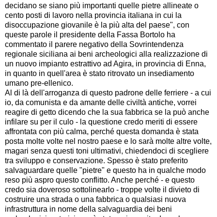
decidano se siano più importanti quelle pietre allineate o
cento posti di lavoro nella provincia italiana in cui la
disoccupazione giovanile è la più alta del paese", con
queste parole il presidente della Fassa Bortolo ha
commentato il parere negativo della Sovrintendenza
regionale siciliana ai beni archeologici alla realizzazione di
un nuovo impianto estrattivo ad Agira, in provincia di Enna,
in quanto in quell'area è stato ritrovato un insediamento
umano pre-ellenico.
Al di là dell'arroganza di questo padrone delle ferriere - a cui
io, da comunista e da amante delle civiltà antiche, vorrei
reagire di getto dicendo che la sua fabbrica se la può anche
infilare su per il culo - la questione credo meriti di essere
affrontata con più calma, perché questa domanda è stata
posta molte volte nel nostro paese e lo sarà molte altre volte,
magari senza questi toni ultimativi, chiedendoci di scegliere
tra sviluppo e conservazione. Spesso è stato preferito
salvaguardare quelle "pietre" e questo ha in qualche modo
reso più aspro questo conflitto. Anche perché - e questo
credo sia doveroso sottolinearlo - troppe volte il divieto di
costruire una strada o una fabbrica o qualsiasi nuova
infrastruttura in nome della salvaguardia dei beni