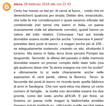
elena
28 febbraio 2018 alle ore 22:43
Certo hai messo un bel po' di carne al fuoco... credo che mi
dimenticherò qualcosa per strada. Debbo dire, innanzitutto,
che tutte le mie considerazioni o quasi saranno inficiate dal
condizionale (nel senso che siamo in Italia, un paese
scarsamente civile ed altamente corrotto), quindi hanno un
valore del tutto relativo. Comunque: l'aut aut iniziale
dovrebbe essere inutile perché anche "conservare 4 pietre"
potrebbe dare posti di lavoro - e magari anche più di 100 -
se adeguatamente sostenuto: creando un sito, sfruttando il
turismo. Ma siamo in Italia, terra dove persino Pompei sta
languendo. Secondo: la difesa del passato e della memoria
dovrebbe essere un preciso compito dello stato tutto (ma
già qualcuno disse che "la storia insegna ma non ha scolari"
e ultimamente lo si vede chiaramente anche nelle
aspirazioni di certi partiti, ultima la Bonino). Terzo: la
faccenda dei posti di lavoro mi ricorda tanto quella fabbrica
di armi in Sardegna. Che non sarà etica ma sfama un certo
numero di famiglie... la scelta non dovrebbe essere tra due
priorità, come del resto anche all'ILVA. E per finire, se
fossimo un paese civile magari la fabbrichetta avrebbe
davvero potuto metterla su, utilizzando quelle vecchie pietre