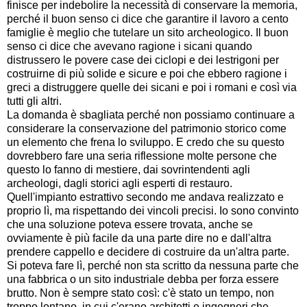
finisce per indebolire la necessità di conservare la memoria,
perché il buon senso ci dice che garantire il lavoro a cento
famiglie è meglio che tutelare un sito archeologico. Il buon
senso ci dice che avevano ragione i sicani quando
distrussero le povere case dei ciclopi e dei lestrigoni per
costruirne di più solide e sicure e poi che ebbero ragione i
greci a distruggere quelle dei sicani e poi i romani e così via
tutti gli altri.
La domanda è sbagliata perché non possiamo continuare a
considerare la conservazione del patrimonio storico come
un elemento che frena lo sviluppo. E credo che su questo
dovrebbero fare una seria riflessione molte persone che
questo lo fanno di mestiere, dai sovrintendenti agli
archeologi, dagli storici agli esperti di restauro.
Quell'impianto estrattivo secondo me andava realizzato e
proprio lì, ma rispettando dei vincoli precisi. Io sono convinto
che una soluzione poteva essere trovata, anche se
ovviamente è più facile da una parte dire no e dall'altra
prendere cappello e decidere di costruire da un'altra parte.
Si poteva fare lì, perché non sta scritto da nessuna parte che
una fabbrica o un sito industriale debba per forza essere
brutto. Non è sempre stato così: c'è stato un tempo, non
troppo lontano, in cui c'erano architetti e ingegneri che