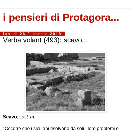
i pensieri di Protagora...
lunedì 26 febbraio 2018
Verba volant (493): scavo...
Scavo
,
sost. m.
"Occorre che i siciliani risolvano da soli i loro problemi e