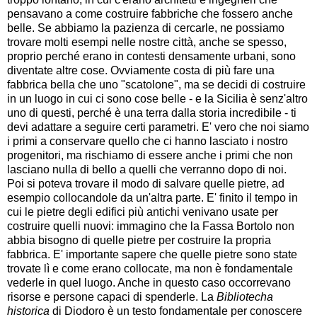
pensavano a come costruire fabbriche che fossero anche
belle. Se abbiamo la pazienza di cercarle, ne possiamo
trovare molti esempi nelle nostre città, anche se spesso,
proprio perché erano in contesti densamente urbani, sono
diventate altre cose. Ovviamente costa di più fare una
fabbrica bella che uno "scatolone", ma se decidi di costruire
in un luogo in cui ci sono cose belle - e la Sicilia è senz'altro
uno di questi, perché è una terra dalla storia incredibile - ti
devi adattare a seguire certi parametri. E' vero che noi siamo
i primi a conservare quello che ci hanno lasciato i nostro
progenitori, ma rischiamo di essere anche i primi che non
lasciano nulla di bello a quelli che verranno dopo di noi.
Poi si poteva trovare il modo di salvare quelle pietre, ad
esempio collocandole da un'altra parte. E' finito il tempo in
cui le pietre degli edifici più antichi venivano usate per
costruire quelli nuovi: immagino che la Fassa Bortolo non
abbia bisogno di quelle pietre per costruire la propria
fabbrica. E' importante sapere che quelle pietre sono state
trovate lì e come erano collocate, ma non è fondamentale
vederle in quel luogo. Anche in questo caso occorrevano
risorse e persone capaci di spenderle. La
Bibliotecha
historica
di Diodoro è un testo fondamentale per conoscere