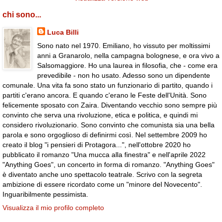
chi sono...
Luca Billi
Sono nato nel 1970. Emiliano, ho vissuto per moltissimi
anni a Granarolo, nella campagna bolognese, e ora vivo a
Salsomaggiore. Ho una laurea in filosofia, che - come era
prevedibile - non ho usato. Adesso sono un dipendente
comunale. Una vita fa sono stato un funzionario di partito, quando i
partiti c'erano ancora. E quando c'erano le Feste dell'Unità. Sono
felicemente sposato con Zaira. Diventando vecchio sono sempre più
convinto che serva una rivoluzione, etica e politica, e quindi mi
considero rivoluzionario. Sono convinto che comunista sia una bella
parola e sono orgoglioso di definirmi così. Nel settembre 2009 ho
creato il blog "i pensieri di Protagora...", nell'ottobre 2020 ho
pubblicato il romanzo "Una mucca alla finestra" e nell'aprile 2022
"Anything Goes", un concerto in forma di romanzo. "Anything Goes"
è diventato anche uno spettacolo teatrale. Scrivo con la segreta
ambizione di essere ricordato come un "minore del Novecento".
Inguaribilmente pessimista.
Visualizza il mio profilo completo