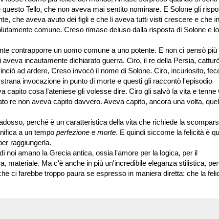
se questo Tello, che non aveva mai sentito nominare. E Solone gli risp
, che aveva avuto dei figli e che li aveva tutti visti crescere e che in
lutamente comune. Creso rimase deluso dalla risposta di Solone e lo
ente contrapporre un uomo comune a uno potente. E non ci pensò più 
i aveva incautamente dichiarato guerra. Ciro, il re della Persia, catturò
iò ad ardere, Creso invocò il nome di Solone. Ciro, incuriosito, fec
strana invocazione in punto di morte e questi gli raccontò l'episodio
 capito cosa l'ateniese gli volesse dire. Ciro gli salvò la vita e tenne
o re non aveva capito davvero. Aveva capito, ancora una volta, quel
radosso, perché è un caratteristica della vita che richiede la scompars
ignifica a un tempo
perfezione
e
morte
. E quindi siccome la felicità è q
per raggiungerla.
 di noi amano la Grecia antica, ossia l'amore per la logica, per il
era, materiale. Ma c'è anche in più un'incredibile eleganza stilistica, pe
e ci farebbe troppo paura se espresso in maniera diretta: che la felic