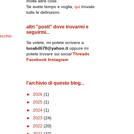
molte altre cose.
Se avete tempo e voglia,
qui
trovate
tutte le definizioni.
altri "posti" dove trovarmi e
seguirmi...
ecchio
Se volete, mi potete scrivere a
lucabilli70@yahoo.it
oppure mi
potete trovare sui social
Threads
Facebook
Instagram
l'archivio di questo blog...
►
2026
(1)
►
2025
(1)
►
2024
(1)
►
2023
(24)
►
2022
(20)
►
2021
(27)