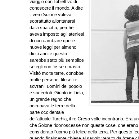
viaggio con l'obiettivo di
conoscere il mondo. A dire
il vero Solone voleva
soprattutto allontanarsi
dalla sua città, perché
aveva imposto agli ateniesi
di non cambiare quelle
nuove leggi per almeno
dieci anni e questo
sarebbe stato più semplice
se egli non fosse rimasto.
Visitò molte terre, conobbe
molte persone, filosofi e
sovrani, uomini del popolo
e sacerdoti. Giunto in Lidia,
un grande regno che
occupava le terre della
parte occidentale
dell'attuale Turchia, il re Creso volle incontrarlo. Era
che Solone riconoscesse non queste cose, che erano sc
considerato l'uomo più felice della terra. Per questo fec
quando finalmente chiese al saggio venuto da Atene ch