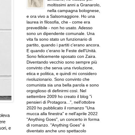
moltissimi anni a Granarolo,
nella campagna bolognese,
e ora vivo a Salsomaggiore. Ho una
laurea in filosofia, che - come era
prevedibile - non ho usato. Adesso
sono un dipendente comunale. Una
vita fa sono stato un funzionario di
partito, quando i partiti c'erano ancora.
E quando c'erano le Feste dell'Unità.
Sono felicemente sposato con Zaira.
Diventando vecchio sono sempre più
convinto che serva una rivoluzione,
etica e politica, e quindi mi considero
rivoluzionario. Sono convinto che
comunista sia una bella parola e sono
orgoglioso di definirmi così. Nel
settembre 2009 ho creato il blog "i
pensieri di Protagora...", nell'ottobre
2020 ho pubblicato il romanzo "Una
mucca alla finestra" e nell'aprile 2022
voleva
"Anything Goes", un concerto in forma
ere
di romanzo. "Anything Goes" è
ori, e
diventato anche uno spettacolo