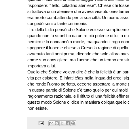
rispondere: "Tello, cittadino ateniese". Chiese chi fos
si trattava di un ateniese che aveva vissuto onestamente
era morto combattendo per la sua città. Un uomo asso
congedò senza tante cerimonie.
Il re della Lidia pensò che Solone volesse semplicem
quando non fu sconfitto da un re più potente di lui, a cu
nemico e lo condannò a morte, ma quando il rogo cominc
spegnere il fuoco e chiese a Creso la ragione di quella 
avvenuto tanti anni prima, dicendo che solo allora aveva
come suo consigliere, ma l'uomo che un tempo era stat
importava a lui.
Quello che Solone voleva dire è che la felicità è un pa
vita per esistere. E infatti
télos
nella lingua dei greci s
che rende l'uomo perfetto, occorre aspettare la morte 
In queste parole di Solone c'è tutto quello per cui molti
ragionamento razionale, e il rifiuto di una felicità effim
questo modo Solone ci dice in maniera obliqua quello ch
non esiste.