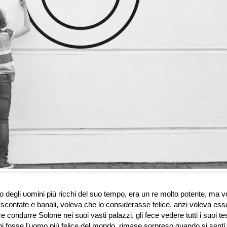
 uno degli uomini più ricchi del suo tempo, era un re molto potente, ma 
ontate e banali, voleva che lo considerasse felice, anzi voleva ess
e condurre Solone nei suoi vasti palazzi, gli fece vedere tutti i suoi tes
i fosse l'uomo più felice del mondo, rimase sorpreso quando si sentì