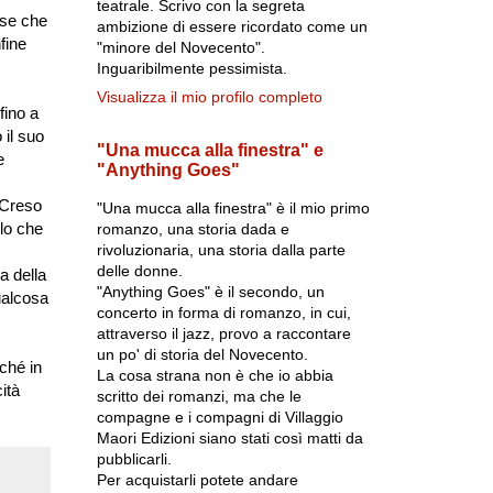
teatrale. Scrivo con la segreta
ose che
ambizione di essere ricordato come un
fine
"minore del Novecento".
Inguaribilmente pessimista.
Visualizza il mio profilo completo
fino a
 il suo
"Una mucca alla finestra" e
e
"Anything Goes"
 Creso
"Una mucca alla finestra" è il mio primo
lo che
romanzo, una storia dada e
rivoluzionaria, una storia dalla parte
delle donne.
a della
"Anything Goes" è il secondo, un
ualcosa
concerto in forma di romanzo, in cui,
attraverso il jazz, provo a raccontare
un po' di storia del Novecento.
rché in
La cosa strana non è che io abbia
ità
scritto dei romanzi, ma che le
compagne e i compagni di Villaggio
Maori Edizioni siano stati così matti da
pubblicarli.
Per acquistarli potete andare