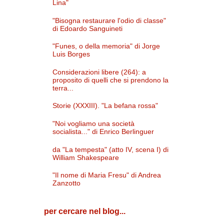
Lina"
"Bisogna restaurare l'odio di classe"
di Edoardo Sanguineti
"Funes, o della memoria" di Jorge
Luis Borges
Considerazioni libere (264): a
proposito di quelli che si prendono la
terra...
Storie (XXXIII). "La befana rossa"
"Noi vogliamo una società
socialista..." di Enrico Berlinguer
da "La tempesta" (atto IV, scena I) di
William Shakespeare
"Il nome di Maria Fresu" di Andrea
Zanzotto
per cercare nel blog...