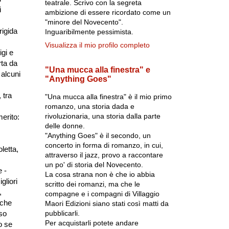
teatrale. Scrivo con la segreta
i
ambizione di essere ricordato come un
"minore del Novecento".
rigida
Inguaribilmente pessimista.
Visualizza il mio profilo completo
igi e
rta da
"Una mucca alla finestra" e
alcuni
"Anything Goes"
 tra
"Una mucca alla finestra" è il mio primo
romanzo, una storia dada e
rivoluzionaria, una storia dalla parte
erito:
delle donne.
"Anything Goes" è il secondo, un
concerto in forma di romanzo, in cui,
letta,
attraverso il jazz, provo a raccontare
un po' di storia del Novecento.
 -
La cosa strana non è che io abbia
gliori
scritto dei romanzi, ma che le
,
compagne e i compagni di Villaggio
 che
Maori Edizioni siano stati così matti da
pubblicarli.
so
Per acquistarli potete andare
o se