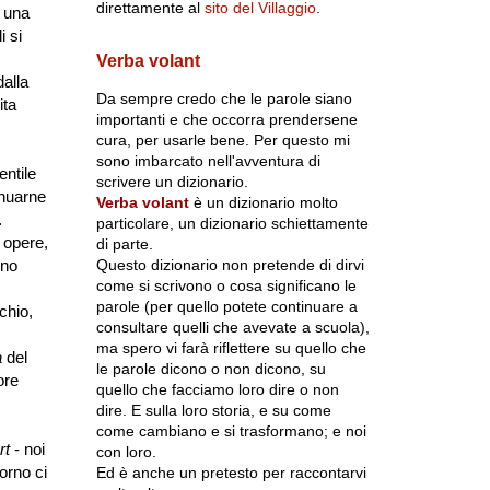
direttamente al
sito del Villaggio
.
a una
i si
Verba volant
dalla
Da sempre credo che le parole siano
ita
importanti e che occorra prendersene
cura, per usarle bene. Per questo mi
sono imbarcato nell'avventura di
entile
scrivere un dizionario.
enuarne
Verba volant
è un dizionario molto
.
particolare, un dizionario schiettamente
 opere,
di parte.
Questo dizionario non pretende di dirvi
uno
come si scrivono o cosa significano le
parole (per quello potete continuare a
chio,
consultare quelli che avevate a scuola),
ma spero vi farà riflettere su quello che
a
del
le parole dicono o non dicono, su
ore
quello che facciamo loro dire o non
dire. E sulla loro storia, e su come
come cambiano e si trasformano; e noi
rt
- noi
con loro.
orno ci
Ed è anche un pretesto per raccontarvi