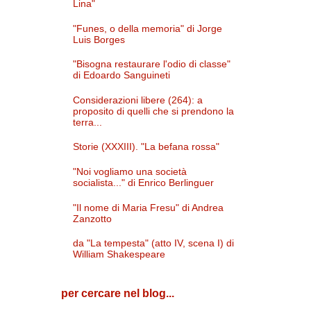
Lina"
"Funes, o della memoria" di Jorge
Luis Borges
"Bisogna restaurare l'odio di classe"
di Edoardo Sanguineti
Considerazioni libere (264): a
proposito di quelli che si prendono la
terra...
Storie (XXXIII). "La befana rossa"
"Noi vogliamo una società
socialista..." di Enrico Berlinguer
"Il nome di Maria Fresu" di Andrea
Zanzotto
da "La tempesta" (atto IV, scena I) di
William Shakespeare
per cercare nel blog...