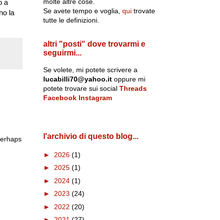
molte altre cose.
o a
Se avete tempo e voglia,
qui
trovate
no la
tutte le definizioni.
altri "posti" dove trovarmi e
seguirmi...
Se volete, mi potete scrivere a
lucabilli70@yahoo.it
oppure mi
potete trovare sui social
Threads
Facebook
Instagram
l'archivio di questo blog...
perhaps
►
2026
(1)
►
2025
(1)
►
2024
(1)
►
2023
(24)
►
2022
(20)
►
2021
(27)