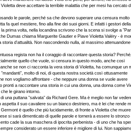
 Violetta deve accettare la terribile malattia che per mesi ha cercato d
 dosando le parole, perché sa che devono superare una censura molto 
 fa quel mestiere, fino alla fine dei suoi giorni. E infatti i gestori della
la prima volta, nella locandina scrivono che la scena si svolge a "Par
 che Dumas chiama Marguerite Gautier e Piave Violetta Valéry - è mo
 storia d'attualità. Non nascondendo nulla, al massimo attenuandone 
uosa regista non ha il coraggio di raccontare questa storia? Perché,
nzialmente quello che vuole, si censura in questo modo, anche così
 anche se non ci racconta la vera storia di Violetta, ha comunque un m
dei "mandanti", molto di noi, di questa nostra società così ottusamente
 che non vogliamo affrontare - che neppure una donna se vuole avere
 pronti a raccontare una storia in cui una donna, una donna come Vio
che le girano intorno.
 di una puttana "salvata" da Richard Gere. Ma è meglio non far vedere
aspetta il suo cavaliere su un bianco destriero, ma è lei che rende mi
o Germont è quello che più lucidamente, di fronte a Violetta che muore
e si sarà dimenticato di quelle parole e tornerà a essere lo stronzo
nto cade la sua maschera di ipocrita perbenista - di uno che ha spe
 sempre considerato un essere inferiore è migliore di lui. Non sappiam