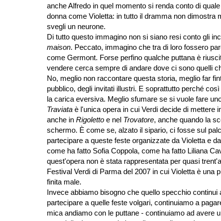
anche Alfredo in quel momento si renda conto di quale
donna come Violetta: in tutto il dramma non dimostra m
svegli un neurone.
Di tutto questo immagino non si siano resi conto gli inc
maison
. Peccato, immagino che tra di loro fossero pare
come Germont. Forse perfino qualche puttana è riuscita
vendere cerca sempre di andare dove ci sono quelli 
No, meglio non raccontare questa storia, meglio far fi
pubblico, degli invitati illustri. E soprattutto perché c
la carica eversiva. Meglio sfumare se si vuole fare uno
Traviata
è l'unica opera in cui Verdi decide di mettere i
anche in
Rigoletto
e nel
Trovatore
, anche quando la sc
schermo. È come se, alzato il sipario, ci fosse sul pa
partecipare a queste feste organizzate da Violetta e da 
come ha fatto Sofia Coppola, come ha fatto Liliana Cav
quest'opera non è stata rappresentata per quasi trent'an
Festival Verdi di Parma del 2007 in cui Violetta è una 
finita male.
Invece abbiamo bisogno che quello specchio continui a r
partecipare a quelle feste volgari, continuiamo a paga
mica andiamo con le puttane - continuiamo ad avere un