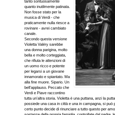
tanto sontuosamente
quanto inutilmente patinata.
Non fosse stato per la
musica di Verdi - che
praticamente nulla riesce a
rovinare - avrei cambiato
canale.
Secondo questa versione
Violetta Valéry sarebbe
una donna parigina, molto
bella e molto corteggiata,
che rifiuta le attenzioni di
un uomo ricco e potente
per legarsi a un giovane
innamorato e spiantato. Ma
alla fine muore. Sipario. Un
bell'applauso. Peccato che
Verdi e Piave raccontino
tutta un'altra storia. Violetta è una puttana, anzi la putt
possiede una casa in città e una in campagna, si può pe
certo punto decide di rinunciare a tutto questo per am
sostanze della propria famiglia, controllate dal padre,