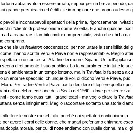
 fortuna abbia avuto a essere amato, seppur per un breve periodo, d
ai grande perspicacia ed è difficile immaginare che proprio adesso gl
olpevoli e inconsapevoli spettatori della prima, rigorosamente invitati 
cchi i "clienti" di professioniste come Violetta. E anche qualche ipocr
 ad accaparrarsi l'ambito invito: comprensibile, visto che chi ha da
che comprano.
nta che sia un
feuilleton
ottocentesco, per non urtare la sensibilità del g
osì come l'hanno scritta Verdi e Piave non è rappresentabile. Meglio att
 spettacolo di successo. Alla fine lei muore. Sipario. Un bell'applauso
n scena direttamente il suo pubblico. Lo fa naturalmente in tutte le sue
ena è ambientata in un tempo lontano, ma in
Traviata
lo fa senza alc
lco un enorme specchio: chiunque di voi, ci dicono Verdi e Piave, può
Flora. Per tradire Verdi e Piave basta decidere di togliere quello spec
ani nella celebre edizione della Scala del 1990 - dove per sicurezza
ni - come fanno quasi tutti i grandi teatri - ma voglio citare la
Traviat
puttana senza infingimenti. Meglio raccontare soltanto una storia d'am
iflettere le nostre meschinità, perché noi spettatori continuiamo a
re per avere i corpi delle donne, che magari preferiamo chiamare
esco
a doppia morale, per cui di notte andiamo con quelle donne, ma di gi