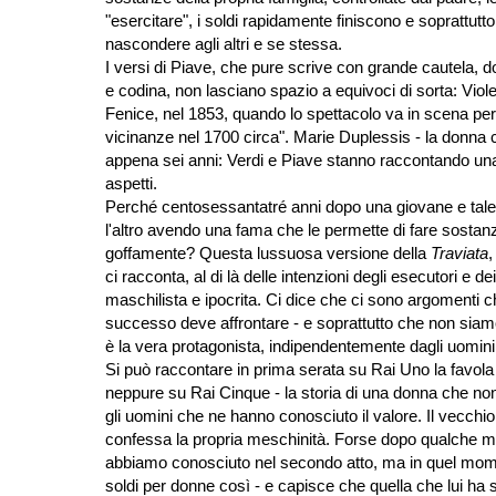
"esercitare", i soldi rapidamente finiscono e soprattutto
nascondere agli altri e se stessa.
I versi di Piave, che pure scrive con grande cautela,
e codina, non lasciano spazio a equivoci di sorta: Violetta
Fenice, nel 1853, quando lo spettacolo va in scena per 
vicinanze nel 1700 circa". Marie Duplessis - la donna
appena sei anni: Verdi e Piave stanno raccontando una
aspetti.
Perché centosessantatré anni dopo una giovane e talent
l'altro avendo una fama che le permette di fare sosta
goffamente? Questa lussuosa versione della
Traviata
,
ci racconta, al di là delle intenzioni degli esecutori e 
maschilista e ipocrita. Ci dice che ci sono argomenti
successo deve affrontare - e soprattutto che non siamo
è la vera protagonista, indipendentemente dagli uomini 
Si può raccontare in prima serata su Rai Uno la favola
neppure su Rai Cinque - la storia di una donna che non 
gli uomini che ne hanno conosciuto il valore. Il vecchi
confessa la propria meschinità. Forse dopo qualche mes
abbiamo conosciuto nel secondo atto, ma in quel mome
soldi per donne così - e capisce che quella che lui ha