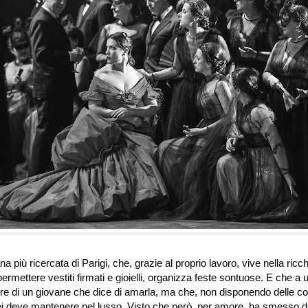
ana più ricercata di Parigi, che, grazie al proprio lavoro, vive nella ric
rmettere vestiti firmati e gioielli, organizza feste sontuose. E che a 
ore di un giovane che dice di amarla, ma che, non disponendo delle c
 lei deve mantenere nel lusso. Visto che però, per amore, ha smesso d