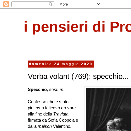
i pensieri di Pr
domenica 24 maggio 2020
Verba volant (769): specchio...
Specchio
,
sost. m.
Confesso che è stato
piuttosto faticoso arrivare
alla fine della
Traviata
firmata da Sofia Coppola e
dalla
maison
Valentino,