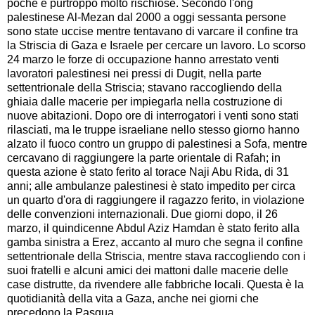
poche e purtroppo molto rischiose. Secondo l'ong
palestinese Al-Mezan dal 2000 a oggi sessanta persone
sono state uccise mentre tentavano di varcare il confine tra
la Striscia di Gaza e Israele per cercare un lavoro. Lo scorso
24 marzo le forze di occupazione hanno arrestato venti
lavoratori palestinesi nei pressi di Dugit, nella parte
settentrionale della Striscia; stavano raccogliendo della
ghiaia dalle macerie per impiegarla nella costruzione di
nuove abitazioni. Dopo ore di interrogatori i venti sono stati
rilasciati, ma le truppe israeliane nello stesso giorno hanno
alzato il fuoco contro un gruppo di palestinesi a Sofa, mentre
cercavano di raggiungere la parte orientale di Rafah; in
questa azione è stato ferito al torace Naji Abu Rida, di 31
anni; alle ambulanze palestinesi è stato impedito per circa
un quarto d'ora di raggiungere il ragazzo ferito, in violazione
delle convenzioni internazionali. Due giorni dopo, il 26
marzo, il quindicenne Abdul Aziz Hamdan è stato ferito alla
gamba sinistra a Erez, accanto al muro che segna il confine
settentrionale della Striscia, mentre stava raccogliendo con i
suoi fratelli e alcuni amici dei mattoni dalle macerie delle
case distrutte, da rivendere alle fabbriche locali. Questa è la
quotidianità della vita a Gaza, anche nei giorni che
precedono la Pasqua.