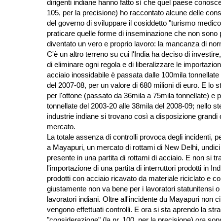
dirigenti indiane hanno fatto sì che quel paese conosces
105, per la precisione) ho raccontato alcune delle cons
del governo di sviluppare il cosiddetto "turismo medico"
praticare quelle forme di inseminazione che non sono 
diventato un vero e proprio lavoro: la mancanza di normat
C'è un altro terreno su cui l'India ha deciso di investire,
di eliminare ogni regola e di liberalizzare le importazioni d
acciaio inossidabile è passata dalle 100mila tonnellate d
del 2007-08, per un valore di 680 milioni di euro. E lo 
per l'ottone (passato da 36mila a 75mila tonnellate) e pe
tonnellate del 2003-20 alle 38mila del 2008-09; nello s
industrie indiane si trovano così a disposizione grand
mercato.
La totale assenza di controlli provoca degli incidenti, p
a Mayapuri, un mercato di rottami di New Delhi, undici
presente in una partita di rottami di acciaio. E non si
l'importazione di una partita di interruttori prodotti i
prodotti con acciaio ricavato da materiale riciclato e c
giustamente non va bene per i lavoratori statunitensi o
lavoratori indiani. Oltre all'incidente du Mayapuri non 
vengono effettuati controlli. E ora si sta aprendo la strad
"considerazione" (la nr. 100, per la precisione) ora sono