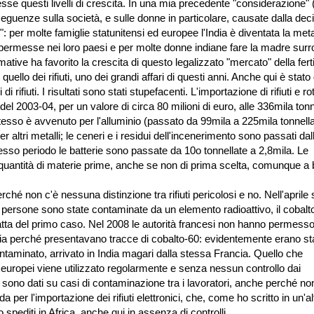
se questi livelli di crescita. In una mia precedente "considerazione" (
eguenze sulla società, e sulle donne in particolare, causate dalla dec
: per molte famiglie statunitensi ed europee l'India è diventata la met
permesse nei loro paesi e per molte donne indiane fare la madre surr
ive ha favorito la crescita di questo legalizzato "mercato" della fertil
 quello dei rifiuti, uno dei grandi affari di questi anni. Anche qui è stato
i rifiuti. I risultati sono stati stupefacenti. L'importazione di rifiuti e ro
el 2003-04, per un valore di circa 80 milioni di euro, alle 336mila tonn
stesso è avvenuto per l'alluminio (passato da 99mila a 225mila tonnella
r altri metalli; le ceneri e i residui dell'incenerimento sono passati dal
tesso periodo le batterie sono passate da 10o tonnellate a 2,8mila. Le
i quantità di materie prime, anche se non di prima scelta, comunque a
erché non c'è nessuna distinzione tra rifiuti pericolosi e no. Nell'aprile
 persone sono state contaminate da un elemento radioattivo, il cobalt
 tratta del primo caso. Nel 2008 le autorità francesi non hanno permess
n India perché presentavano tracce di cobalto-60: evidentemente erano sta
ontaminato, arrivato in India magari dalla stessa Francia. Quello che
 europei viene utilizzato regolarmente e senza nessun controllo dai
ci sono dati su casi di contaminazione tra i lavoratori, anche perché no
a per l'importazione dei rifiuti elettronici, che, come ho scritto in un'al
 spediti in Africa, anche qui in assenza di controlli.