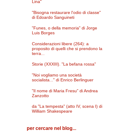
Lina"
"Bisogna restaurare l'odio di classe"
di Edoardo Sanguineti
"Funes, o della memoria" di Jorge
Luis Borges
Considerazioni libere (264): a
proposito di quelli che si prendono la
terra...
Storie (XXXIII). "La befana rossa"
"Noi vogliamo una società
socialista..." di Enrico Berlinguer
"Il nome di Maria Fresu" di Andrea
Zanzotto
da "La tempesta" (atto IV, scena I) di
William Shakespeare
per cercare nel blog...