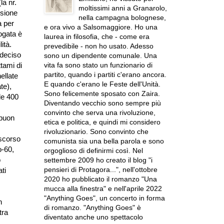
la nr.
moltissimi anni a Granarolo,
isione
nella campagna bolognese,
a per
e ora vivo a Salsomaggiore. Ho una
ogata è
laurea in filosofia, che - come era
ità.
prevedibile - non ho usato. Adesso
 deciso
sono un dipendente comunale. Una
vita fa sono stato un funzionario di
ttami di
partito, quando i partiti c'erano ancora.
ellate
E quando c'erano le Feste dell'Unità.
te),
Sono felicemente sposato con Zaira.
le 400
Diventando vecchio sono sempre più
convinto che serva una rivoluzione,
 buon
etica e politica, e quindi mi considero
rivoluzionario. Sono convinto che
 scorso
comunista sia una bella parola e sono
o-60,
orgoglioso di definirmi così. Nel
o
settembre 2009 ho creato il blog "i
pensieri di Protagora...", nell'ottobre
ti
2020 ho pubblicato il romanzo "Una
mucca alla finestra" e nell'aprile 2022
"Anything Goes", un concerto in forma
n
di romanzo. "Anything Goes" è
tra
diventato anche uno spettacolo