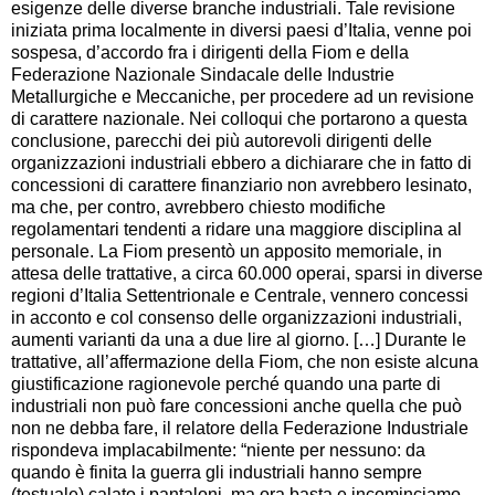
esigenze delle diverse branche industriali. Tale revisione
iniziata prima localmente in diversi paesi d’Italia, venne poi
sospesa, d’accordo fra i dirigenti della Fiom e della
Federazione Nazionale Sindacale delle Industrie
Metallurgiche e Meccaniche, per procedere ad un revisione
di carattere nazionale. Nei colloqui che portarono a questa
conclusione, parecchi dei più autorevoli dirigenti delle
organizzazioni industriali ebbero a dichiarare che in fatto di
concessioni di carattere finanziario non avrebbero lesinato,
ma che, per contro, avrebbero chiesto modifiche
regolamentari tendenti a ridare una maggiore disciplina al
personale. La Fiom presentò un apposito memoriale, in
attesa delle trattative, a circa 60.000 operai, sparsi in diverse
regioni d’Italia Settentrionale e Centrale, vennero concessi
in acconto e col consenso delle organizzazioni industriali,
aumenti varianti da una a due lire al giorno. […] Durante le
trattative, all’affermazione della Fiom, che non esiste alcuna
giustificazione ragionevole perché quando una parte di
industriali non può fare concessioni anche quella che può
non ne debba fare, il relatore della Federazione Industriale
rispondeva implacabilmente: “niente per nessuno: da
quando è finita la guerra gli industriali hanno sempre
(testuale) calato i pantaloni, ma ora basta e incominciamo