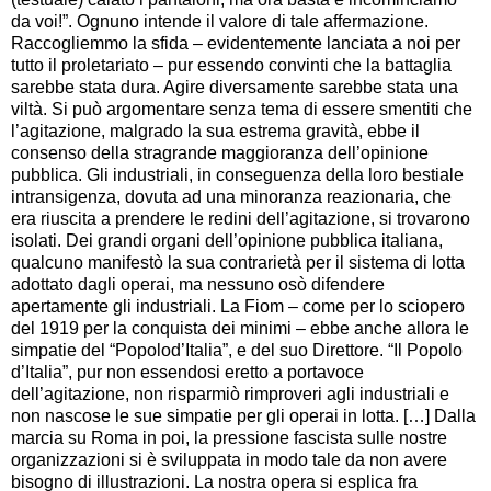
da voi!”. Ognuno intende il valore di tale affermazione.
Raccogliemmo la sfida – evidentemente lanciata a noi per
tutto il proletariato – pur essendo convinti che la battaglia
sarebbe stata dura. Agire diversamente sarebbe stata una
viltà. Si può argomentare senza tema di essere smentiti che
l’agitazione, malgrado la sua estrema gravità, ebbe il
consenso della stragrande maggioranza dell’opinione
pubblica. Gli industriali, in conseguenza della loro bestiale
intransigenza, dovuta ad una minoranza reazionaria, che
era riuscita a prendere le redini dell’agitazione, si trovarono
isolati. Dei grandi organi dell’opinione pubblica italiana,
qualcuno manifestò la sua contrarietà per il sistema di lotta
adottato dagli operai, ma nessuno osò difendere
apertamente gli industriali. La Fiom – come per lo sciopero
del 1919 per la conquista dei minimi – ebbe anche allora le
simpatie del “Popolod’Italia”, e del suo Direttore. “Il Popolo
d’Italia”, pur non essendosi eretto a portavoce
dell’agitazione, non risparmiò rimproveri agli industriali e
non nascose le sue simpatie per gli operai in lotta. […] Dalla
marcia su Roma in poi, la pressione fascista sulle nostre
organizzazioni si è sviluppata in modo tale da non avere
bisogno di illustrazioni. La nostra opera si esplica fra