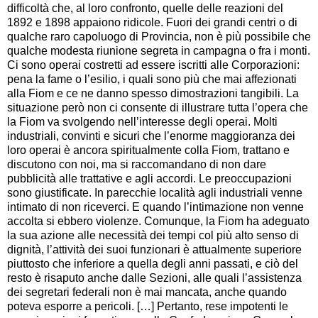
difficoltà che, al loro confronto, quelle delle reazioni del
1892 e 1898 appaiono ridicole. Fuori dei grandi centri o di
qualche raro capoluogo di Provincia, non è più possibile che
qualche modesta riunione segreta in campagna o fra i monti.
Ci sono operai costretti ad essere iscritti alle Corporazioni:
pena la fame o l’esilio, i quali sono più che mai affezionati
alla Fiom e ce ne danno spesso dimostrazioni tangibili. La
situazione però non ci consente di illustrare tutta l’opera che
la Fiom va svolgendo nell’interesse degli operai. Molti
industriali, convinti e sicuri che l’enorme maggioranza dei
loro operai è ancora spiritualmente colla Fiom, trattano e
discutono con noi, ma si raccomandano di non dare
pubblicità alle trattative e agli accordi. Le preoccupazioni
sono giustificate. In parecchie località agli industriali venne
intimato di non riceverci. E quando l’intimazione non venne
accolta si ebbero violenze. Comunque, la Fiom ha adeguato
la sua azione alle necessità dei tempi col più alto senso di
dignità, l’attività dei suoi funzionari è attualmente superiore
piuttosto che inferiore a quella degli anni passati, e ciò del
resto è risaputo anche dalle Sezioni, alle quali l’assistenza
dei segretari federali non è mai mancata, anche quando
poteva esporre a pericoli. […] Pertanto, rese impotenti le