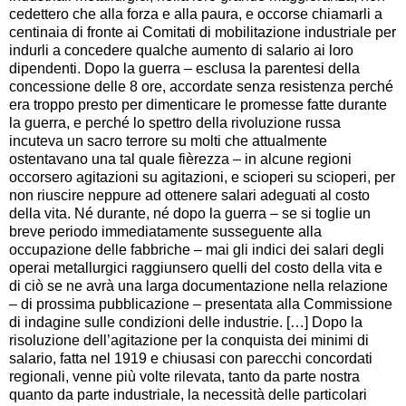
cedettero che alla forza e alla paura, e occorse chiamarli a
centinaia di fronte ai Comitati di mobilitazione industriale per
indurli a concedere qualche aumento di salario ai loro
dipendenti. Dopo la guerra – esclusa la parentesi della
concessione delle 8 ore, accordate senza resistenza perché
era troppo presto per dimenticare le promesse fatte durante
la guerra, e perché lo spettro della rivoluzione russa
incuteva un sacro terrore su molti che attualmente
ostentavano una tal quale fièrezza – in alcune regioni
occorsero agitazioni su agitazioni, e scioperi su scioperi, per
non riuscire neppure ad ottenere salari adeguati al costo
della vita. Né durante, né dopo la guerra – se si toglie un
breve periodo immediatamente susseguente alla
occupazione delle fabbriche – mai gli indici dei salari degli
operai metallurgici raggiunsero quelli del costo della vita e
di ciò se ne avrà una larga documentazione nella relazione
– di prossima pubblicazione – presentata alla Commissione
di indagine sulle condizioni delle industrie. […] Dopo la
risoluzione dell’agitazione per la conquista dei minimi di
salario, fatta nel 1919 e chiusasi con parecchi concordati
regionali, venne più volte rilevata, tanto da parte nostra
quanto da parte industriale, la necessità delle particolari