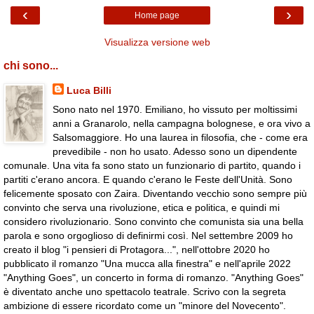
‹
›
Home page
Visualizza versione web
chi sono...
Luca Billi
Sono nato nel 1970. Emiliano, ho vissuto per moltissimi
anni a Granarolo, nella campagna bolognese, e ora vivo a
Salsomaggiore. Ho una laurea in filosofia, che - come era
prevedibile - non ho usato. Adesso sono un dipendente
comunale. Una vita fa sono stato un funzionario di partito, quando i
partiti c'erano ancora. E quando c'erano le Feste dell'Unità. Sono
felicemente sposato con Zaira. Diventando vecchio sono sempre più
convinto che serva una rivoluzione, etica e politica, e quindi mi
considero rivoluzionario. Sono convinto che comunista sia una bella
parola e sono orgoglioso di definirmi così. Nel settembre 2009 ho
creato il blog "i pensieri di Protagora...", nell'ottobre 2020 ho
pubblicato il romanzo "Una mucca alla finestra" e nell'aprile 2022
"Anything Goes", un concerto in forma di romanzo. "Anything Goes"
è diventato anche uno spettacolo teatrale. Scrivo con la segreta
ambizione di essere ricordato come un "minore del Novecento".