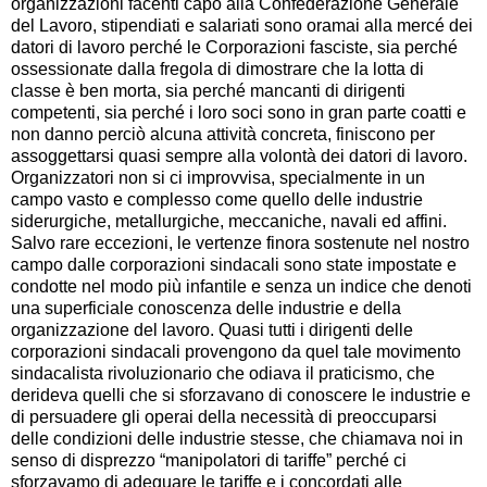
organizzazioni facenti capo alla Confederazione Generale
del Lavoro, stipendiati e salariati sono oramai alla mercé dei
datori di lavoro perché le Corporazioni fasciste, sia perché
ossessionate dalla fregola di dimostrare che la lotta di
classe è ben morta, sia perché mancanti di dirigenti
competenti, sia perché i loro soci sono in gran parte coatti e
non danno perciò alcuna attività concreta, finiscono per
assoggettarsi quasi sempre alla volontà dei datori di lavoro.
Organizzatori non si ci improvvisa, specialmente in un
campo vasto e complesso come quello delle industrie
siderurgiche, metallurgiche, meccaniche, navali ed affini.
Salvo rare eccezioni, le vertenze finora sostenute nel nostro
campo dalle corporazioni sindacali sono state impostate e
condotte nel modo più infantile e senza un indice che denoti
una superficiale conoscenza delle industrie e della
organizzazione del lavoro. Quasi tutti i dirigenti delle
corporazioni sindacali provengono da quel tale movimento
sindacalista rivoluzionario che odiava il praticismo, che
derideva quelli che si sforzavano di conoscere le industrie e
di persuadere gli operai della necessità di preoccuparsi
delle condizioni delle industrie stesse, che chiamava noi in
senso di disprezzo “manipolatori di tariffe” perché ci
sforzavamo di adeguare le tariffe e i concordati alle