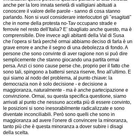
anche per la loro innata serietà di valligiani abituati a
conoscere il valore delle parole - sanno di cosa stanno
parlando. Non si vuol considerare interlocutori gli "esagitati"
che in nome della protesta no-Tav occupano strade e
ferrovie nel resto dell'Italia? E' sbagliato anche questo, ma è
comprensibile. Dire invece agli abitanti della Val di Susa
che l'opera si farà perché ormai abbiamo deciso di farla è un
grave errore e anche il segno di una debolezza di fondo. A
persone che sono convinte di aver ragione non si può dire
semplicemente che stanno giocando una partita ormai
persa. Anzi ci sono cause perse che, proprio per il fatto che
sono tali, spingono a battersi senza riserve, fino all'ultimo. E
qui siamo al nodo del problema, al punto chiave: la
democrazia non è solo decisione - e decisione a
maggioranza, naturalmente - ma è anche partecipazione e
convinzione. Ormai, su questa specifica questione, siamo
arrivati al punto che nessuno accetta più di essere convinto,
le posizioni si sono inesorabilmente radicalizzate e sono
diventate inconciliabili. Però sono quelli che sono in
maggioranza ad avere l'onere di convincere la minoranza,
tanto più che è questa minoranza a dover subire i disagi
della scelta.