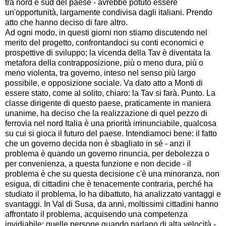
tra nord e sud del paese - avrebbe potuto essere
un'opportunità, largamente condivisa dagli italiani. Prendo
atto che hanno deciso di fare altro.
Ad ogni modo, in questi giorni non stiamo discutendo nel
merito del progetto, confrontandoci su conti economici e
prospettive di sviluppo; la vicenda della Tav è diventata la
metafora della contrapposizione, più o meno dura, più o
meno violenta, tra governo, inteso nel senso più largo
possibile, e opposizione sociale. Va dato atto a Monti di
essere stato, come al solito, chiaro: la Tav si farà. Punto. La
classe dirigente di questo paese, praticamente in maniera
unanime, ha deciso che la realizzazione di quel pezzo di
ferrovia nel nord Italia è una priorità irrinunciabile, qualcosa
su cui si gioca il futuro del paese. Intendiamoci bene: il fatto
che un governo decida non è sbagliato in sé - anzi il
problema è quando un governo rinuncia, per debolezza o
per convenienza, a questa funzione e non decide - il
problema è che su questa decisione c'è una minoranza, non
esigua, di cittadini che è tenacemente contraria, perché ha
studiato il problema, lo ha dibattuto, ha analizzato vantaggi e
svantaggi. In Val di Susa, da anni, moltissimi cittadini hanno
affrontato il problema, acquisendo una competenza
invidiabile: quelle persone quando parlano di alta velocità -