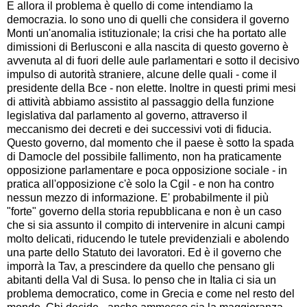
E allora il problema è quello di come intendiamo la
democrazia. Io sono uno di quelli che considera il governo
Monti un'anomalia istituzionale; la crisi che ha portato alle
dimissioni di Berlusconi e alla nascita di questo governo è
avvenuta al di fuori delle aule parlamentari e sotto il decisivo
impulso di autorità straniere, alcune delle quali - come il
presidente della Bce - non elette. Inoltre in questi primi mesi
di attività abbiamo assistito al passaggio della funzione
legislativa dal parlamento al governo, attraverso il
meccanismo dei decreti e dei successivi voti di fiducia.
Questo governo, dal momento che il paese è sotto la spada
di Damocle del possibile fallimento, non ha praticamente
opposizione parlamentare e poca opposizione sociale - in
pratica all'opposizione c'è solo la Cgil - e non ha contro
nessun mezzo di informazione. E' probabilmente il più
"forte" governo della storia repubblicana e non è un caso
che si sia assunto il compito di intervenire in alcuni campi
molto delicati, riducendo le tutele previdenziali e abolendo
una parte dello Statuto dei lavoratori. Ed è il governo che
imporrà la Tav, a prescindere da quello che pensano gli
abitanti della Val di Susa. Io penso che in Italia ci sia un
problema democratico, come in Grecia e come nel resto del