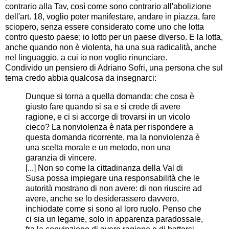
contrario alla Tav, così come sono contrario all'abolizione
dell'art. 18, voglio poter manifestare, andare in piazza, fare
sciopero, senza essere considerato come uno che lotta
contro questo paese; io lotto per un paese diverso. E la lotta,
anche quando non è violenta, ha una sua radicalità, anche
nel linguaggio, a cui io non voglio rinunciare.
Condivido un pensiero di Adriano Sofri, una persona che sul
tema credo abbia qualcosa da insegnarci:
Dunque si torna a quella domanda: che cosa è
giusto fare quando si sa e si crede di avere
ragione, e ci si accorge di trovarsi in un vicolo
cieco? La nonviolenza è nata per rispondere a
questa domanda ricorrente, ma la nonviolenza è
una scelta morale e un metodo, non una
garanzia di vincere.
[...] Non so come la cittadinanza della Val di
Susa possa impiegare una responsabilità che le
autorità mostrano di non avere: di non riuscire ad
avere, anche se lo desiderassero davvero,
inchiodate come si sono al loro ruolo. Penso che
ci sia un legame, solo in apparenza paradossale,