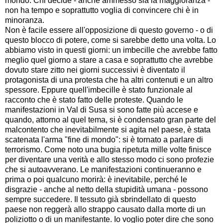
mondo. Chi decide - anche ammesso sia la maggioranza -
non ha tempo e soprattutto voglia di convincere chi è in
minoranza.
Non è facile essere all'opposizione di questo governo - o di
questo blocco di potere, come si sarebbe detto una volta. Lo
abbiamo visto in questi giorni: un imbecille che avrebbe fatto
meglio quel giorno a stare a casa e soprattutto che avrebbe
dovuto stare zitto nei giorni successivi è diventato il
protagonista di una protesta che ha altri contenuti e un altro
spessore. Eppure quell'imbecille è stato funzionale al
racconto che è stato fatto delle proteste. Quando le
manifestazioni in Val di Susa si sono fatte più accese e
quando, attorno al quel tema, si è condensato gran parte del
malcontento che inevitabilmente si agita nel paese, è stata
scatenata l'arma "fine di mondo": si è tornato a parlare di
terrorismo. Come noto una bugia ripetuta mille volte finisce
per diventare una verità e allo stesso modo ci sono profezie
che si autoavverano. Le manifestazioni continueranno e
prima o poi qualcuno morirà: è inevitabile, perché le
disgrazie - anche al netto della stupidità umana - possono
sempre succedere. Il tessuto già sbrindellato di questo
paese non reggerà allo strappo causato dalla morte di un
poliziotto o di un manifestante. Io voglio poter dire che sono