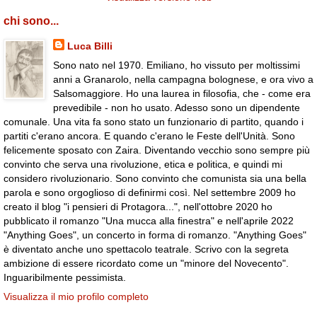
chi sono...
Luca Billi
Sono nato nel 1970. Emiliano, ho vissuto per moltissimi
anni a Granarolo, nella campagna bolognese, e ora vivo a
Salsomaggiore. Ho una laurea in filosofia, che - come era
prevedibile - non ho usato. Adesso sono un dipendente
comunale. Una vita fa sono stato un funzionario di partito, quando i
partiti c'erano ancora. E quando c'erano le Feste dell'Unità. Sono
felicemente sposato con Zaira. Diventando vecchio sono sempre più
convinto che serva una rivoluzione, etica e politica, e quindi mi
considero rivoluzionario. Sono convinto che comunista sia una bella
parola e sono orgoglioso di definirmi così. Nel settembre 2009 ho
creato il blog "i pensieri di Protagora...", nell'ottobre 2020 ho
pubblicato il romanzo "Una mucca alla finestra" e nell'aprile 2022
"Anything Goes", un concerto in forma di romanzo. "Anything Goes"
è diventato anche uno spettacolo teatrale. Scrivo con la segreta
ambizione di essere ricordato come un "minore del Novecento".
Inguaribilmente pessimista.
Visualizza il mio profilo completo