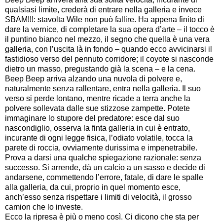
qualsiasi limite, crederà di entrare nella galleria e invece
SBAM!!!: stavolta Wile non può fallire. Ha appena finito di
dare la vernice, di completare la sua opera d’arte – il tocco è
il puntino bianco nel mezzo, il segno che quella è una vera
galleria, con l’uscita là in fondo – quando ecco avvicinarsi il
fastidioso verso del pennuto corridore; il coyote si nasconde
dietro un masso, pregustando già la scena – e la cena.
Beep Beep arriva alzando una nuvola di polvere e,
naturalmente senza rallentare, entra nella galleria. Il suo
verso si perde lontano, mentre ricade a terra anche la
polvere sollevata dalle sue stizzose zampette. Potete
immaginare lo stupore del predatore: esce dal suo
nascondiglio, osserva la finta galleria in cui è entrato,
incurante di ogni legge fisica, l’odiato volatile, tocca la
parete di roccia, ovviamente durissima e impenetrabile.
Prova a darsi una qualche spiegazione razionale: senza
successo. Si arrende, dà un calcio a un sasso e decide di
andarsene, commettendo l’errore, fatale, di dare le spalle
alla galleria, da cui, proprio in quel momento esce,
anch’esso senza rispettare i limiti di velocità, il grosso
camion che lo investe.
Ecco la ripresa è più o meno così. Ci dicono che sta per