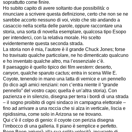
soprattutto come finire.
Ho subito capito di avere soltanto due possibilità: o
rinunciare a scrivere questa definizione, certo che non se ne
sarebbe accorto nessuno di voi, visto che sto andando a
casaccio nella scelta delle parole, oppure raccontare una
storia, una sorta di novella esemplare, qualcosa tipo Esopo
per intenderci, con la relativa morale. Ho scelto
evidentemente questa seconda strada.
La storia non è mia, l’autore è il grande Chuck Jones; forse
ho travisato qualche particolare, ne ho dimenticato qualcuno
e ho inventato qualche altro, ma l’essenziale c’è.
Il paesaggio è quello tipico dei film
western
: deserto,
canyon
, qualche sparuto cactus; entra in scena Wile E.
Coyote, tenendo in mano una latta di vernice e un pennello
(lo dico agli amici renziani: non c’entra niente il “grande
pennello” del vostro capo; quella è un’altra storia). Con
pazienza e in silenzio, disegna per terra i bordi di una strada
– il sogno proibito di ogni sindaco in campagna elettorale –
fino ad arrivare a una roccia che si alza in verticale, liscia e
ripidissima, come solo in Arizona se ne trovano.
Qui c’è il colpo di genio: il coyote con perizia disegna
l’imbocco di una galleria. Il piano è semplice e perfetto.
Beep Beep arriverà alla sua solita velocità, incurante di