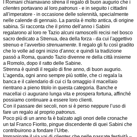
I Romani chiamavano
strena
il regalo di buon augurio che i
clientes
portavano al loro
patronus
- e in seguito i cittadini
all'imperatore - in occasione delle solennità, specialmente
nelle calende di gennaio. La parola è molto antica, di origine
sabina. Si racconta che il primo dell'anno i Sabini
regalarono al loro re Tazio alcuni ramoscelli recisi nel bosco
sacro dedicato a Strenua, dea della forza - da cui l'aggettivo
strenuo e l'avverbio
strenuamente
. Il regalo gli fu così gradito
che lo volle ad ogni inizio d'anno; e quindi la tradizione
passò a Roma, quando Tazio divenne re della città insieme
a Romolo, dopo il ratto delle Sabine.
Strenna è quindi il regalo di fine anno, di buon augurio.
L’agenda, ogni anno sempre più sottile, che ci regala la
banca e il calendario di cui ci fa omaggio il macellaio
rientrano a pieno titolo in questa categoria. Banche e
macellai ci augurano lunga vita e prospera fortuna, affinché
possiamo continuare a essere loro clienti.
Con il passare dei secoli, non si è perso neppure l’uso di
fare un regalo al proprio
patronus
.
Poco più di un anno fa è balzato agli onori delle cronache
un tal Franco Fiorito, pingue discendente di quei Sabini che
contribuirono a fondare l’Urbe.
Immaginate il via vai di
clientes
che nelle passate festività –