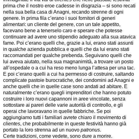
prima che il nostro eroe cadesse in disgrazia – si sono recati
nella sua bella casa di Anagni, recando strenne di ogni
genere. In prima fila c’erano i suoi fornitori di generi
alimentari: un cliente del genere, con un tale appetito,
facevano bene a tenerselo caro e sperare che potesse
continuare ad avere uno stipendio adeguato alla sua atavica
fame. Poi c’erano quelli che, grazie a lui, erano stati assunti
in qualche azienda pubblica e quelli che da lui erano stati
raccomandati per qualche prebenda. Seguivano quelli che
lui aveva aiutato, nella sua magnanimità, a trovare un posto
all’ospedale o a cui ha reso meno lunga l’attesa per una tac.
E poi c’erano quelli a cui ha permesso di costruire, saltando
complicate pastoie burocratiche, dei condomini ad Anagni e
anche quelli che in quelle case sono andati ad abitare. E
naturalmente c’erano quegli imprenditori che hanno potuto
costruire i loro nuovi capannoni in aree vincolate, senza
sottostare ai pareri delle varie autorità di controllo, e gli
operai che lavoravano in quelle fabbriche. Se poi
aggiungiamo tutti i familiari avrete chiaro il movimento di
clientes
, che probabilmente in queste festività hanno già
portato la loro strenna ad un nuovo
patronus
.
Certe tradizioni, come vedete, sono dure a morire.