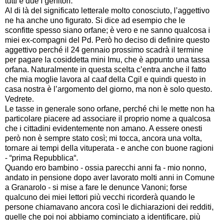
tutti e due i genitori.
Al di là del significato letterale molto conosciuto, l’aggettivo
ne ha anche uno figurato. Si dice ad esempio che le
sconfitte spesso siano orfane; è vero e ne sanno qualcosa i
miei ex-compagni del Pd. Però ho deciso di definire questo
aggettivo perché il 24 gennaio prossimo scadrà il termine
per pagare la cosiddetta mini Imu, che è appunto una tassa
orfana. Naturalmente in questa scelta c’entra anche il fatto
che mia moglie lavora al caaf della Cgil e quindi questo in
casa nostra è l’argomento del giorno, ma non è solo questo.
Vedrete.
Le tasse in generale sono orfane, perché chi le mette non ha
particolare piacere ad associare il proprio nome a qualcosa
che i cittadini evidentemente non amano. A essere onesti
però non è sempre stato così; mi tocca, ancora una volta,
tornare ai tempi della vituperata - e anche con buone ragioni
- “prima Repubblica“.
Quando ero bambino - ossia parecchi anni fa - mio nonno,
andato in pensione dopo aver lavorato molti anni in Comune
a Granarolo - si mise a fare le denunce Vanoni; forse
qualcuno dei miei lettori più vecchi ricorderà quando le
persone chiamavano ancora così le dichiarazioni dei redditi,
quelle che poi noi abbiamo cominciato a identificare, più