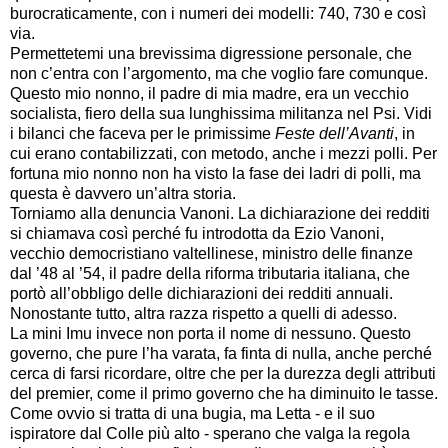
burocraticamente, con i numeri dei modelli: 740, 730 e così
via.
Permettetemi una brevissima digressione personale, che
non c’entra con l’argomento, ma che voglio fare comunque.
Questo mio nonno, il padre di mia madre, era un vecchio
socialista, fiero della sua lunghissima militanza nel Psi. Vidi
i bilanci che faceva per le primissime
Feste dell’Avanti
, in
cui erano contabilizzati, con metodo, anche i mezzi polli. Per
fortuna mio nonno non ha visto la fase dei ladri di polli, ma
questa è davvero un’altra storia.
Torniamo alla denuncia Vanoni. La dichiarazione dei redditi
si chiamava così perché fu introdotta da Ezio Vanoni,
vecchio democristiano valtellinese, ministro delle finanze
dal ’48 al ’54, il padre della riforma tributaria italiana, che
portò all’obbligo delle dichiarazioni dei redditi annuali.
Nonostante tutto, altra razza rispetto a quelli di adesso.
La mini Imu invece non porta il nome di nessuno. Questo
governo, che pure l’ha varata, fa finta di nulla, anche perché
cerca di farsi ricordare, oltre che per la durezza degli attributi
del premier, come il primo governo che ha diminuito le tasse.
Come ovvio si tratta di una bugia, ma Letta - e il suo
ispiratore dal Colle più alto - sperano che valga la regola