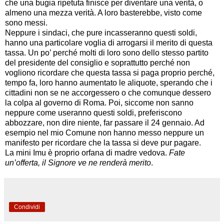
che una bugia ripetuta finisce per diventare una verità, o
almeno una mezza verità. A loro basterebbe, visto come
sono messi.
Neppure i sindaci, che pure incasseranno questi soldi,
hanno una particolare voglia di arrogarsi il merito di questa
tassa. Un po’ perché molti di loro sono dello stesso partito
del presidente del consiglio e soprattutto perché non
vogliono ricordare che questa tassa si paga proprio perché,
tempo fa, loro hanno aumentato le aliquote, sperando che i
cittadini non se ne accorgessero o che comunque dessero
la colpa al governo di Roma. Poi, siccome non sanno
neppure come useranno questi soldi, preferiscono
abbozzare, non dire niente, far passare il 24 gennaio. Ad
esempio nel mio Comune non hanno messo neppure un
manifesto per ricordare che la tassa si deve pur pagare.
La mini Imu è proprio orfana di madre vedova.
Fate
un’offerta, il Signore ve ne renderà merito
.
Condividi