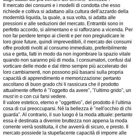
Il mercato dei consumi e i modelli di condotta che esso
richiede e coltiva si adattano alla cultura dell'azzardo della
modernità liquida, la quale, a sua volta, si adatta alle
pressioni e alle seduzioni del mercato. Entrambi sono in
perfetto accordo, si alimentano e si rafforzano a vicenda. Per
non far perdere tempo ai clienti e per non pregiudicare le
loro gioie future, quindi imprevedibili, il mercato dei consumi
offre prodotti rivolti al consumo immediato, preferibilmente
usa e getta, fatti in modo da non ingombrare la spazio vitale
quando non saranno più di moda. I consumatori, confusi dal
vorticare delle mode e dal ritmo sempre più accelerato dei
loro cambiamenti, non possono più basarsi sulla propria
capacità di apprendimento e memorizzazione: pertanto
ascoltano di buon grado chi li rassicura che il prodotto
attualmente offerto è "l'oggetto da avere", "l'ultimo grido", un
must
in o con cui farsi vedere.
Il valore estetico, eterno e "oggettivo", del prodotto è l'ultima
cosa di cui preoccuparsi. Né la bellezza è "nell'occhio di chi
guarda". Al contrario, il suo luogo è la moda attuale: pertanto
essa è destinata a divenire bruttezza non appena la moda
corrente verrà sostituita, il che avverrà di sicuro, e presto. Il
mercato possiede la stupefacente capacità di imporre alle