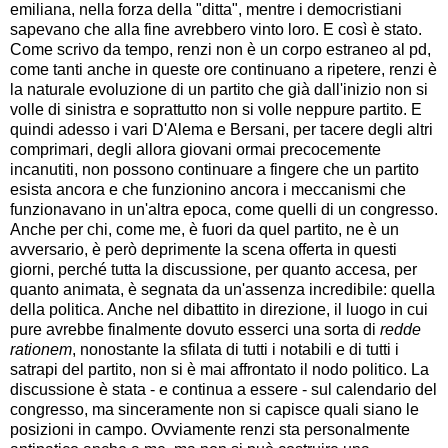
emiliana, nella forza della "ditta", mentre i democristiani
sapevano che alla fine avrebbero vinto loro. E così è stato.
Come scrivo da tempo, renzi non è un corpo estraneo al pd,
come tanti anche in queste ore continuano a ripetere, renzi è
la naturale evoluzione di un partito che già dall'inizio non si
volle di sinistra e soprattutto non si volle neppure partito. E
quindi adesso i vari D'Alema e Bersani, per tacere degli altri
comprimari, degli allora giovani ormai precocemente
incanutiti, non possono continuare a fingere che un partito
esista ancora e che funzionino ancora i meccanismi che
funzionavano in un'altra epoca, come quelli di un congresso.
Anche per chi, come me, è fuori da quel partito, ne è un
avversario, è però deprimente la scena offerta in questi
giorni, perché tutta la discussione, per quanto accesa, per
quanto animata, è segnata da un'assenza incredibile: quella
della politica. Anche nel dibattito in direzione, il luogo in cui
pure avrebbe finalmente dovuto esserci una sorta di
redde
rationem
, nonostante la sfilata di tutti i notabili e di tutti i
satrapi del partito, non si è mai affrontato il nodo politico. La
discussione è stata - e continua a essere - sul calendario del
congresso, ma sinceramente non si capisce quali siano le
posizioni in campo. Ovviamente renzi sta personalmente