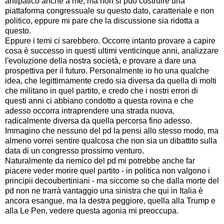
antipatico anche a me, ma non si può costruire una
piattaforma congressuale su questo dato, caratteriale e non
politico, eppure mi pare che la discussione sia ridotta a
questo.
Eppure i temi ci sarebbero. Occorre intanto provare a capire
cosa è successo in questi ultimi venticinque anni, analizzare
l'evoluzione della nostra società, e provare a dare una
prospettiva per il futuro. Personalmente io ho una qualche
idea, che legittimamente credo sia diversa da quella di molti
che militano in quel partito, e credo che i nostri errori di
questi anni ci abbiano condotto a questa rovina e che
adesso occorra intraprendere una strada nuova,
radicalmente diversa da quella percorsa fino adesso.
Immagino che nessuno del pd la pensi allo stesso modo, ma
almeno vorrei sentire qualcosa che non sia un dibattito sulla
data di un congresso prossimo venturo.
Naturalmente da nemico del pd mi potrebbe anche far
piacere veder morire quel partito - in politica non valgono i
principii decoubertiniani - ma siccome so che dalla morte del
pd non ne trarrà vantaggio una sinistra che qui in Italia è
ancora esangue, ma la destra peggiore, quella alla Trump e
alla Le Pen, vedere questa agonia mi preoccupa.