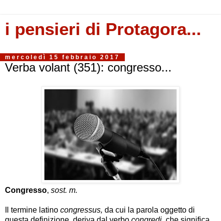
i pensieri di Protagora...
mercoledì 15 febbraio 2017
Verba volant (351): congresso...
Congresso
,
sost. m.
Il termine latino
congressus,
da cui la parola oggetto di
questa definizione, deriva dal verbo
congredi
, che significa