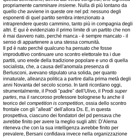
propriamente
camminare insieme
. Nulla di più lontano da
quello che avviene in queste ore nel pd: nessuno degli
esponenti di quel partito sembra intenzionato a
intraprendere questo cammino, tanto più in compagnia degli
altri. E qui è evidenziato il primo limite di un partito che non
è mai davvero nato, perché manca - è sempre mancato - il
senso di appartenere a una stessa comunità.
Il pd è nato perché qualcuno ha pensato che fosse
improduttivo continuare uno scontro elettorale tra i due
partiti, uno erede della tradizione popolare e uno di quella
socialista, che, a causa dell'anomala presenza di
Berlusconi, avevano stipulato una solida, per quanto
innaturale, alleanza politica a partire dalla prima metà degli
anni Novanta del secolo scorso. In tanti ricordano oggi,
strumentalmente, il Prodi "padre" dell'Ulivo, il Prodi
super
partes
, ma il rancoroso professore bolognese fu anche il
teorico del
competition is competition
, ossia dello scontro
frontale con gli "alleati" dell'allora Ds. E, in questa
prospettiva, ciascuno dei fondatori del pd pensava che
avrebbe finito per avere la meglio sugli altri: D'Alema
riteneva che con la sua intelligenza avrebbe finito per
prevalere, Bersani confidava invece nella organizzazione