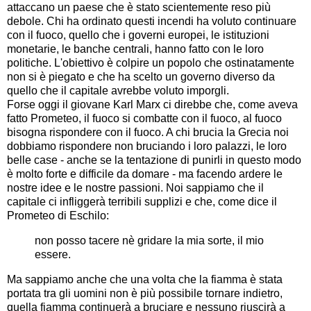
attaccano un paese che è stato scientemente reso più
debole. Chi ha ordinato questi incendi ha voluto continuare
con il fuoco, quello che i governi europei, le istituzioni
monetarie, le banche centrali, hanno fatto con le loro
politiche. L'obiettivo è colpire un popolo che ostinatamente
non si è piegato e che ha scelto un governo diverso da
quello che il capitale avrebbe voluto imporgli.
Forse oggi il giovane Karl Marx ci direbbe che, come aveva
fatto Prometeo, il fuoco si combatte con il fuoco, al fuoco
bisogna rispondere con il fuoco. A chi brucia la Grecia noi
dobbiamo rispondere non bruciando i loro palazzi, le loro
belle case - anche se la tentazione di punirli in questo modo
è molto forte e difficile da domare - ma facendo ardere le
nostre idee e le nostre passioni. Noi sappiamo che il
capitale ci infliggerà terribili supplizi e che, come dice il
Prometeo di Eschilo:
non posso tacere nè gridare la mia sorte, il mio
essere.
Ma sappiamo anche che una volta che la fiamma è stata
portata tra gli uomini non è più possibile tornare indietro,
quella fiamma continuerà a bruciare e nessuno riuscirà a