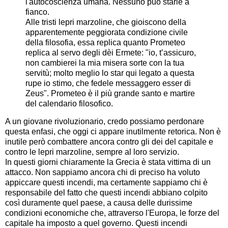
l'autocoscienza umana. Nessuno può starle a
fianco.
Alle tristi lepri marzoline, che gioiscono della
apparentemente peggiorata condizione civile
della filosofia, essa replica quanto Prometeo
replica al servo degli dèi Ermete: "io, t’assicuro,
non cambierei la mia misera sorte con la tua
servitù; molto meglio lo star qui legato a questa
rupe io stimo, che fedele messaggero esser di
Zeus". Prometeo è il più grande santo e martire
del calendario filosofico.
A un giovane rivoluzionario, credo possiamo perdonare
questa enfasi, che oggi ci appare inutilmente retorica. Non è
inutile però combattere ancora contro gli dei del capitale e
contro le lepri marzoline, sempre al loro servizio.
In questi giorni chiaramente la Grecia è stata vittima di un
attacco. Non sappiamo ancora chi di preciso ha voluto
appiccare questi incendi, ma certamente sappiamo chi è
responsabile del fatto che questi incendi abbiano colpito
così duramente quel paese, a causa delle durissime
condizioni economiche che, attraverso l'Europa, le forze del
capitale ha imposto a quel governo. Questi incendi