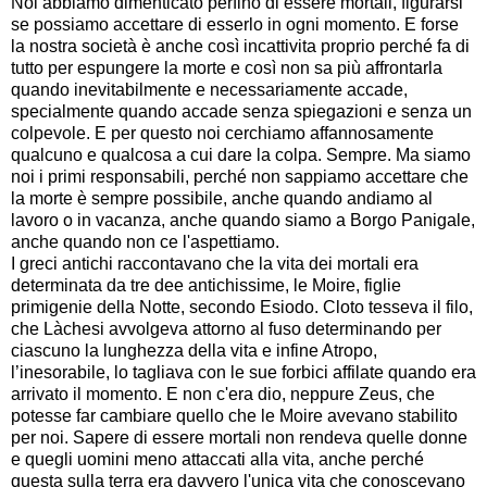
Noi abbiamo dimenticato perfino di essere mortali, figurarsi
se possiamo accettare di esserlo in ogni momento. E forse
la nostra società è anche così incattivita proprio perché fa di
tutto per espungere la morte e così non sa più affrontarla
quando inevitabilmente e necessariamente accade,
specialmente quando accade senza spiegazioni e senza un
colpevole. E per questo noi cerchiamo affannosamente
qualcuno e qualcosa a cui dare la colpa. Sempre. Ma siamo
noi i primi responsabili, perché non sappiamo accettare che
la morte è sempre possibile, anche quando andiamo al
lavoro o in vacanza, anche quando siamo a Borgo Panigale,
anche quando non ce l'aspettiamo.
I greci antichi raccontavano che la vita dei mortali era
determinata da tre dee antichissime, le Moire, figlie
primigenie della Notte, secondo Esiodo. Cloto tesseva il filo,
che Làchesi avvolgeva attorno al fuso determinando per
ciascuno la lunghezza della vita e infine Atropo,
l’inesorabile, lo tagliava con le sue forbici affilate quando era
arrivato il momento. E non c'era dio, neppure Zeus, che
potesse far cambiare quello che le Moire avevano stabilito
per noi. Sapere di essere mortali non rendeva quelle donne
e quegli uomini meno attaccati alla vita, anche perché
questa sulla terra era davvero l'unica vita che conoscevano