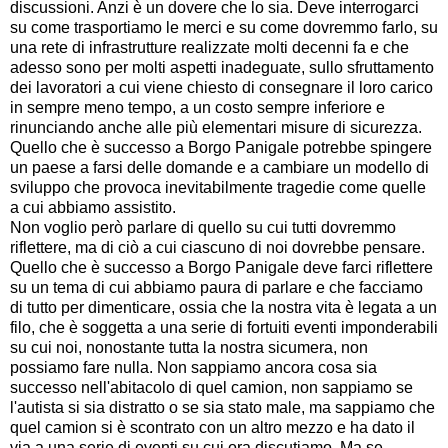
discussioni. Anzi è un dovere che lo sia. Deve interrogarci
su come trasportiamo le merci e su come dovremmo farlo, su
una rete di infrastrutture realizzate molti decenni fa e che
adesso sono per molti aspetti inadeguate, sullo sfruttamento
dei lavoratori a cui viene chiesto di consegnare il loro carico
in sempre meno tempo, a un costo sempre inferiore e
rinunciando anche alle più elementari misure di sicurezza.
Quello che è successo a Borgo Panigale potrebbe spingere
un paese a farsi delle domande e a cambiare un modello di
sviluppo che provoca inevitabilmente tragedie come quelle
a cui abbiamo assistito.
Non voglio però parlare di quello su cui tutti dovremmo
riflettere, ma di ciò a cui ciascuno di noi dovrebbe pensare.
Quello che è successo a Borgo Panigale deve farci riflettere
su un tema di cui abbiamo paura di parlare e che facciamo
di tutto per dimenticare, ossia che la nostra vita è legata a un
filo, che è soggetta a una serie di fortuiti eventi imponderabili
su cui noi, nonostante tutta la nostra sicumera, non
possiamo fare nulla. Non sappiamo ancora cosa sia
successo nell'abitacolo di quel camion, non sappiamo se
l'autista si sia distratto o se sia stato male, ma sappiamo che
quel camion si è scontrato con un altro mezzo e ha dato il
via a una serie di eventi su cui ora discutiamo. Ma se