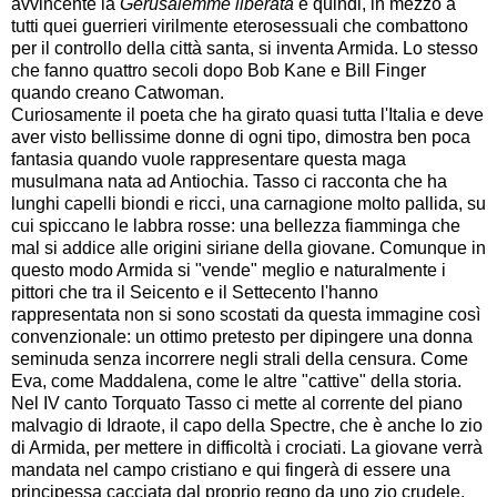
avvincente la
Gerusalemme liberata
e quindi, in mezzo a
tutti quei guerrieri virilmente eterosessuali che combattono
per il controllo della città santa, si inventa Armida. Lo stesso
che fanno quattro secoli dopo Bob Kane e Bill Finger
quando creano Catwoman.
Curiosamente il poeta che ha girato quasi tutta l'Italia e deve
aver visto bellissime donne di ogni tipo, dimostra ben poca
fantasia quando vuole rappresentare questa maga
musulmana nata ad Antiochia. Tasso ci racconta che ha
lunghi capelli biondi e ricci, una carnagione molto pallida, su
cui spiccano le labbra rosse: una bellezza fiamminga che
mal si addice alle origini siriane della giovane. Comunque in
questo modo Armida si "vende" meglio e naturalmente i
pittori che tra il Seicento e il Settecento l'hanno
rappresentata non si sono scostati da questa immagine così
convenzionale: un ottimo pretesto per dipingere una donna
seminuda senza incorrere negli strali della censura. Come
Eva, come Maddalena, come le altre "cattive" della storia.
Nel IV canto Torquato Tasso ci mette al corrente del piano
malvagio di Idraote, il capo della Spectre, che è anche lo zio
di Armida, per mettere in difficoltà i crociati. La giovane verrà
mandata nel campo cristiano e qui fingerà di essere una
principessa cacciata dal proprio regno da uno zio crudele.