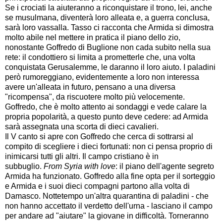
Se i crociati la aiuteranno a riconquistare il trono, lei, anche
se musulmana, diventerà loro alleata e, a guerra conclusa,
sarà loro vassalla. Tasso ci racconta che Armida si dimostra
molto abile nel mettere in pratica il piano dello zio,
nonostante Goffredo di Buglione non cada subito nella sua
rete: il condottiero si limita a prometterle che, una volta
conquistata Gerusalemme, le daranno il loro aiuto. I paladini
però rumoreggiano, evidentemente a loro non interessa
avere un'alleata in futuro, pensano a una diversa
"ricompensa", da riscuotere molto più velocemente.
Goffredo, che è molto attento ai sondaggi e vede calare la
propria popolarità, a questo punto deve cedere: ad Armida
sarà assegnata una scorta di dieci cavalieri.
Il V canto si apre con Goffredo che cerca di sottrarsi al
compito di scegliere i dieci fortunati: non ci pensa proprio di
inimicarsi tutti gli altri. Il campo cristiano è in
subbuglio.
From Syria with love
: il piano dell'agente segreto
Armida ha funzionato. Goffredo alla fine opta per il sorteggio
e Armida e i suoi dieci compagni partono alla volta di
Damasco. Nottetempo un'altra quarantina di paladini - che
non hanno accettato il verdetto dell'urna - lasciano il campo
per andare ad "aiutare" la giovane in difficoltà. Torneranno