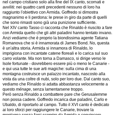
nel campo cristiano solo alla fine del IX canto, scornati e
avviliti: nei quattro canti precedenti nessuno di loro ha
raggiunto l'obiettivo con Armida. Goffredo si dimostra
magnanimo e li perdona: le prese in giro da parte di quelli
che sono rimasti sono già una punizione sufficiente.
Nel XIV canto Tasso ci racconta che Rinaldo è riuscito a fare
con Armida quello che gli altri paladini hanno tentato invano.
Anzi vediamo che è proprio la biondissima agente Tatiana
Romanova che si è innamorata di James Bond. No, questa
è un'altra storia. Armida si innamora di Rinaldo, lo
imprigiona con incantate catene floreali e lo carica sul suo
carro volante. Ma non torna a Damasco, si dirige verso le
Isole fortunate - dovrebbero essere più o meno le Canarie -
e qui usa tutte le sue arti magiche: sulla cima di una
montagna costruisce un palazzo incantato, nascosto alla
vista da una coltre di nubi, solo per loro due. Dal canto suo,
vediamo che Rinaldo si adatta abbastanza velocemente a
questo
ménage
, senza lamentarsene troppo.
Però senza Rinaldo a combattere pare che Gerusalemme
non possa cadere. Goffredo incarica due paladini, Carlo e
Ubaldo, di riportarlo al campo. Tutto il XVI canto è dedicato
ai loro sforzi per raggiungere le Canarie, trovare la
montagna senza farsi scoprire da Armida e convincere