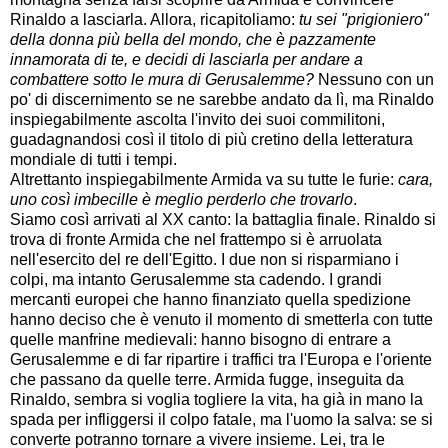
Rinaldo a lasciarla. Allora, ricapitoliamo:
tu sei "prigioniero"
della donna più bella del mondo, che è pazzamente
innamorata di te, e decidi di lasciarla per andare a
combattere sotto le mura di Gerusalemme?
Nessuno con un
po' di discernimento se ne sarebbe andato da lì, ma Rinaldo
inspiegabilmente ascolta l'invito dei suoi commilitoni,
guadagnandosi così il titolo di più cretino della letteratura
mondiale di tutti i tempi.
Altrettanto inspiegabilmente Armida va su tutte le furie:
cara,
uno così imbecille è meglio perderlo che trovarlo
.
Siamo così arrivati al XX canto: la battaglia finale. Rinaldo si
trova di fronte Armida che nel frattempo si è arruolata
nell'esercito del re dell'Egitto. I due non si risparmiano i
colpi, ma intanto Gerusalemme sta cadendo. I grandi
mercanti europei che hanno finanziato quella spedizione
hanno deciso che è venuto il momento di smetterla con tutte
quelle manfrine medievali: hanno bisogno di entrare a
Gerusalemme e di far ripartire i traffici tra l'Europa e l'oriente
che passano da quelle terre. Armida fugge, inseguita da
Rinaldo, sembra si voglia togliere la vita, ha già in mano la
spada per infliggersi il colpo fatale, ma l'uomo la salva: se si
converte potranno tornare a vivere insieme. Lei, tra le