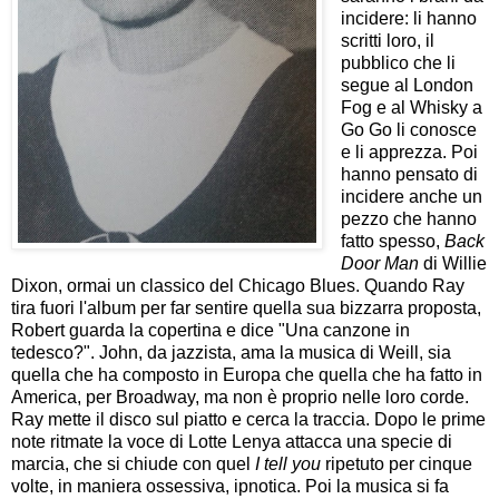
incidere: li hanno
scritti loro, il
pubblico che li
segue al London
Fog e al Whisky a
Go Go li conosce
e li apprezza. Poi
hanno pensato di
incidere anche un
pezzo che hanno
fatto spesso,
Back
Door Man
di Willie
Dixon, ormai un classico del Chicago Blues. Quando Ray
tira fuori l'album per far sentire quella sua bizzarra proposta,
Robert guarda la copertina e dice "Una canzone in
tedesco?". John, da jazzista, ama la musica di Weill, sia
quella che ha composto in Europa che quella che ha fatto in
America, per Broadway, ma non è proprio nelle loro corde.
Ray mette il disco sul piatto e cerca la traccia. Dopo le prime
note ritmate la voce di Lotte Lenya attacca una specie di
marcia, che si chiude con quel
I tell you
ripetuto per cinque
volte, in maniera ossessiva, ipnotica. Poi la musica si fa