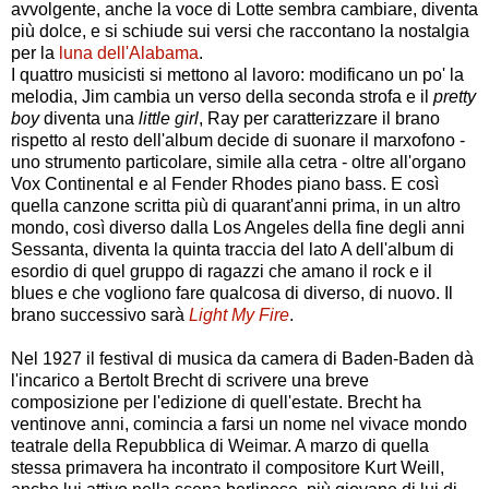
avvolgente, anche la voce di Lotte sembra cambiare, diventa
più dolce, e si schiude sui versi che raccontano la nostalgia
per la
luna dell'Alabama
.
I quattro musicisti si mettono al lavoro: modificano un po' la
melodia, Jim cambia un verso della seconda strofa e il
pretty
boy
diventa una
little girl
, Ray per caratterizzare il brano
rispetto al resto dell'album decide di suonare il marxofono -
uno strumento particolare, simile alla cetra - oltre all'organo
Vox Continental e al Fender Rhodes piano bass. E così
quella canzone scritta più di quarant'anni prima, in un altro
mondo, così diverso dalla Los Angeles della fine degli anni
Sessanta, diventa la quinta traccia del lato A dell'album di
esordio di quel gruppo di ragazzi che amano il rock e il
blues e che vogliono fare qualcosa di diverso, di nuovo. Il
brano successivo sarà
Light My Fire
.
Nel 1927 il festival di musica da camera di Baden-Baden dà
l'incarico a Bertolt Brecht di scrivere una breve
composizione per l'edizione di quell'estate. Brecht ha
ventinove anni, comincia a farsi un nome nel vivace mondo
teatrale della Repubblica di Weimar. A marzo di quella
stessa primavera ha incontrato il compositore Kurt Weill,