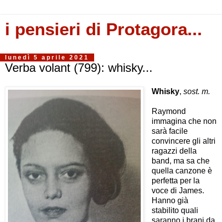
i pensieri di Protagora...
lunedì 5 aprile 2021
Verba volant (799): whisky...
Whisky
,
sost. m.
Raymond
immagina che non
sarà facile
convincere gli altri
ragazzi della
band, ma sa che
quella canzone è
perfetta per la
voce di James.
Hanno già
stabilito quali
saranno i brani da