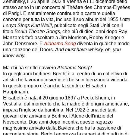
Zemlinsky, il 26 aprile 1932 a Vienna e l'11 dicembre dello
stesso anno in un concerto al Théâtre des Champs-Élysées
di Parigi. E naturalmente continuerà a cantare quella
canzone per tutta la vita, incluso il suo album del 1955
Lotte
Lenya Sings Kurt Weill
, pubblicato negli Stati Uniti con il
titolo
Berlin Theatre Songs
, che più di dieci anni dopo Ray
Manzarek farà ascoltare a Jim Morrison, Robby Krieger e
John Densmore. E
Alabama Song
diventa in qualche modo
una canzone dei Doors.
And must have whisky, oh, you
know why.
Ma chi ha scritto davvero
Alabama Song
?
In quegli anni berlinesi Brecht è al centro di un collettivo di
artisti che lavorano insieme e che si influenzano a vicenda.
In questo gruppo c'è anche la scrittrice Elisabeth
Hauptmann.
Elisabeth è nata il 20 giugno 1897 a Peckelsheim, in
Vestfalia; dal momento che la madre è di origini americane,
impara l'inglese da bambina. Nel 1922 è una dei tanti
giovani che arrivano a Berlino, l'Atene dell'inizio del
Novecento. Due anni dopo incontra questo ragazzo
magrissimo arrivato dalla Baviera che ha la passione di
raccontare storie. Bertolt apprezza la capacità di giudizio di