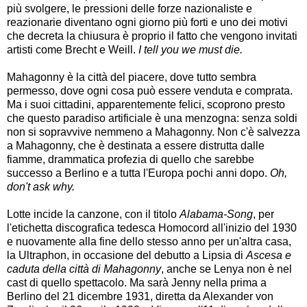
più svolgere, le pressioni delle forze nazionaliste e
reazionarie diventano ogni giorno più forti e uno dei motivi
che decreta la chiusura è proprio il fatto che vengono invitati
artisti come Brecht e Weill.
I tell you we must die.
Mahagonny è la città del piacere, dove tutto sembra
permesso, dove ogni cosa può essere venduta e comprata.
Ma i suoi cittadini, apparentemente felici, scoprono presto
che questo paradiso artificiale è una menzogna: senza soldi
non si sopravvive nemmeno a Mahagonny. Non c'è salvezza
a Mahagonny, che è destinata a essere distrutta dalle
fiamme, drammatica profezia di quello che sarebbe
successo a Berlino e a tutta l'Europa pochi anni dopo.
Oh,
don't ask why.
Lotte incide la canzone, con il titolo
Alabama-Song
, per
l'etichetta discografica tedesca Homocord all'inizio del 1930
e nuovamente alla fine dello stesso anno per un'altra casa,
la Ultraphon, in occasione del debutto a Lipsia di
Ascesa e
caduta della città di Mahagonny
, anche se Lenya non è nel
cast di quello spettacolo. Ma sarà Jenny nella prima a
Berlino del 21 dicembre 1931, diretta da Alexander von