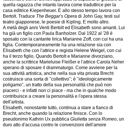
quella ragazza che intanto lavora come traduttrice per la
casa editrice Kiepenheuer. E allo stesso tempo lavora con
Bertolt. Traduce
The Beggar's Opera
di John Gay, testi sul
teatro giapponese, le poesie di Kipling. E molto altro.
A metà degli anni Venti Bertolt ed Elisabeth sono amanti. Lui
ha già un figlio con Paula Banholzer. Dal 1922 al '28 è
sposato con la cantante lirica Marianne Zoff, con cui ha una
figlia. Contemporaneamente ha una relazione sia con
Elisabeth che con l'attrice e regista Helene Weigel, con cui
ha il terzo figlio. Quando Bertolt e Marianne divorziano,
anche la scrittrice Marieluise Fleißer e l'attrice Carola Neher
sperano di sposare il drammaturgo. Come avviene per la
sua attività artistica, anche nella sua vita privata Brecht
costruisce una sorta di "collettivo"; è "ideologicamente
poligamo", un tratto della sua personalità che può non
piacerci - e infatti non ci piace - ma che in qualche modo
contribuisce a creare la personalità e l'opera stessa
dell'artista.
Elisabeth, nonostante tutto, continua a stare a fianco di
Brecht, anche quando la relazione finisce. Con lo
pseudonimo Kathrin Ux pubblica
Giulietta senza Romeo
, un
duro atto d'accusa contro le convenzioni dell'amore