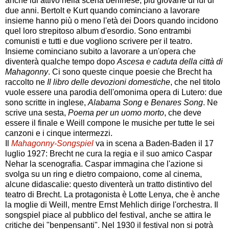
anche lui attivo nella scena berlinese, più giovane di lui di
due anni. Bertolt e Kurt quando cominciano a lavorare
insieme hanno più o meno l'età dei Doors quando incidono
quel loro strepitoso album d'esordio. Sono entrambi
comunisti e tutti e due vogliono scrivere per il teatro.
Insieme cominciano subito a lavorare a un'opera che
diventerà qualche tempo dopo
Ascesa e caduta della città di
Mahagonny
. Ci sono queste cinque poesie che Brecht ha
raccolto ne
Il libro delle devozioni domestiche
, che nel titolo
vuole essere una parodia dell'omonima opera di Lutero: due
sono scritte in inglese,
Alabama Song
e
Benares Song
. Ne
scrive una sesta,
Poema per un uomo morto
, che deve
essere il finale e Weill compone le musiche per tutte le sei
canzoni e i cinque intermezzi.
Il
Mahagonny-Songspiel
va in scena a Baden-Baden il 17
luglio 1927: Brecht ne cura la regia e il suo amico Caspar
Nehar la scenografia. Caspar immagina che l'azione si
svolga su un ring e dietro compaiono, come al cinema,
alcune didascalie: questo diventerà un tratto distintivo del
teatro di Brecht. La protagonista è Lotte Lenya, che è anche
la moglie di Weill, mentre Ernst Mehlich dirige l'orchestra. Il
songspiel piace al pubblico del festival, anche se attira le
critiche dei "benpensanti". Nel 1930 il festival non si potrà