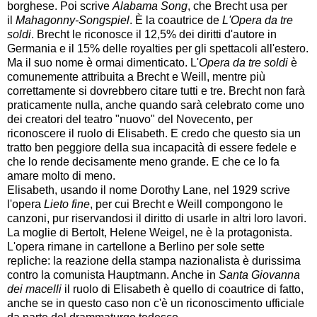
borghese. Poi scrive
Alabama Song
, che Brecht usa per
il
Mahagonny-Songspiel
. È la coautrice de
L'Opera da tre
soldi
. Brecht le riconosce il 12,5% dei diritti d'autore in
Germania e il 15% delle royalties per gli spettacoli all'estero.
Ma il suo nome è ormai dimenticato. L'
Opera da tre soldi
è
comunemente attribuita a Brecht e Weill, mentre più
correttamente si dovrebbero citare tutti e tre. Brecht non farà
praticamente nulla, anche quando sarà celebrato come uno
dei creatori del teatro "nuovo" del Novecento, per
riconoscere il ruolo di Elisabeth. E credo che questo sia un
tratto ben peggiore della sua incapacità di essere fedele e
che lo rende decisamente meno grande. E che ce lo fa
amare molto di meno.
Elisabeth, usando il nome Dorothy Lane, nel 1929 scrive
l'opera
Lieto fine
, per cui Brecht e Weill compongono le
canzoni, pur riservandosi il diritto di usarle in altri loro lavori.
La moglie di Bertolt, Helene Weigel, ne è la protagonista.
L'opera rimane in cartellone a Berlino per sole sette
repliche: la reazione della stampa nazionalista è durissima
contro la comunista Hauptmann. Anche in
Santa Giovanna
dei macelli
il ruolo di Elisabeth è quello di coautrice di fatto,
anche se in questo caso non c'è un riconoscimento ufficiale