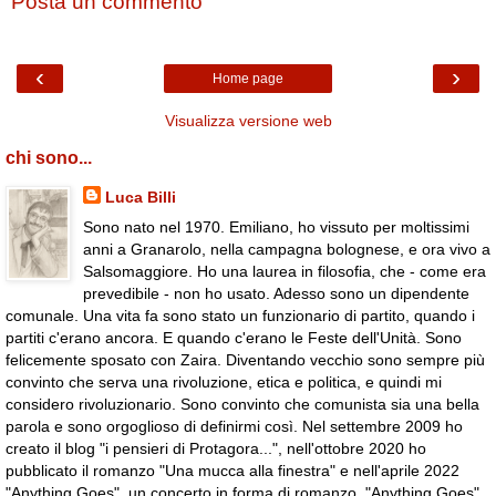
Posta un commento
‹
›
Home page
Visualizza versione web
chi sono...
Luca Billi
Sono nato nel 1970. Emiliano, ho vissuto per moltissimi
anni a Granarolo, nella campagna bolognese, e ora vivo a
Salsomaggiore. Ho una laurea in filosofia, che - come era
prevedibile - non ho usato. Adesso sono un dipendente
comunale. Una vita fa sono stato un funzionario di partito, quando i
partiti c'erano ancora. E quando c'erano le Feste dell'Unità. Sono
felicemente sposato con Zaira. Diventando vecchio sono sempre più
convinto che serva una rivoluzione, etica e politica, e quindi mi
considero rivoluzionario. Sono convinto che comunista sia una bella
parola e sono orgoglioso di definirmi così. Nel settembre 2009 ho
creato il blog "i pensieri di Protagora...", nell'ottobre 2020 ho
pubblicato il romanzo "Una mucca alla finestra" e nell'aprile 2022
"Anything Goes", un concerto in forma di romanzo. "Anything Goes"