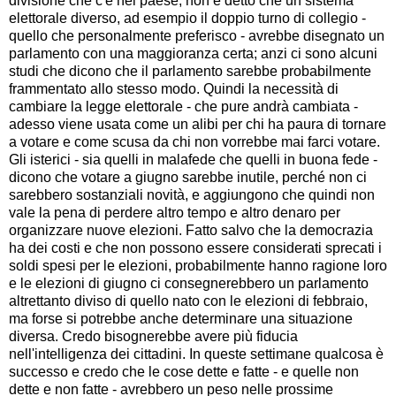
divisione che c'è nel paese, non è detto che un sistema
elettorale diverso, ad esempio il doppio turno di collegio -
quello che personalmente preferisco - avrebbe disegnato un
parlamento con una maggioranza certa; anzi ci sono alcuni
studi che dicono che il parlamento sarebbe probabilmente
frammentato allo stesso modo. Quindi la necessità di
cambiare la legge elettorale - che pure andrà cambiata -
adesso viene usata come un alibi per chi ha paura di tornare
a votare e come scusa da chi non vorrebbe mai farci votare.
Gli isterici - sia quelli in malafede che quelli in buona fede -
dicono che votare a giugno sarebbe inutile, perché non ci
sarebbero sostanziali novità, e aggiungono che quindi non
vale la pena di perdere altro tempo e altro denaro per
organizzare nuove elezioni. Fatto salvo che la democrazia
ha dei costi e che non possono essere considerati sprecati i
soldi spesi per le elezioni, probabilmente hanno ragione loro
e le elezioni di giugno ci consegnerebbero un parlamento
altrettanto diviso di quello nato con le elezioni di febbraio,
ma forse si potrebbe anche determinare una situazione
diversa. Credo bisognerebbe avere più fiducia
nell'intelligenza dei cittadini. In queste settimane qualcosa è
successo e credo che le cose dette e fatte - e quelle non
dette e non fatte - avrebbero un peso nelle prossime