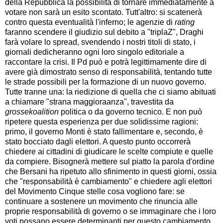
della Repubblica la possibilità di tornare immediatamente a
votare non sarà un esito scontato. Tutt'altro: si scatenerà
contro questa eventualità l'inferno; le agenzie di
rating
faranno scendere il giudizio sul debito a "triplaZ", Draghi
farà volare lo spread, svendendo i nostri titoli di stato, i
giornali dedicheranno ogni loro singolo editoriale a
raccontare la crisi. Il Pd può e potrà legittimamente dire di
avere già dimostrato senso di responsabilità, tentando tutte
le strade possibili per la formazione di un nuovo governo.
Tutte tranne una: la riedizione di quella che ci siamo abituati
a chiamare "strana maggioraanza", travestita da
grossekoalition
politica o da governo tecnico. E non può
ripetere questa esperienza per due solidissime ragioni:
primo, il governo Monti è stato fallimentare e, secondo, è
stato bocciato dagli elettori. A questo punto occorrerà
chiedere ai cittadini di giudicare le scelte compiute e quelle
da compiere. Bisognerà mettere sul piatto la parola d'ordine
che Bersani ha ripetuto allo sfinimento in questi giorni, ossia
che "responsabilità è cambiamento" e chiedere agli elettori
del Movimento Cinque stelle cosa vogliono fare: se
continuare a sostenere un movimento che rinuncia alle
proprie responsabilità di governo o se immaginare che i loro
voti possano essere determinanti per questo cambiamento.