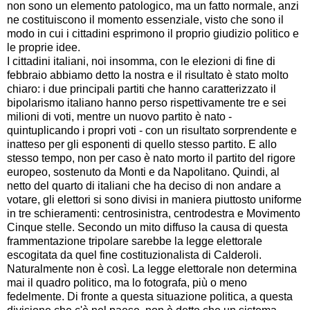
non sono un elemento patologico, ma un fatto normale, anzi
ne costituiscono il momento essenziale, visto che sono il
modo in cui i cittadini esprimono il proprio giudizio politico e
le proprie idee.
I cittadini italiani, noi insomma, con le elezioni di fine di
febbraio abbiamo detto la nostra e il risultato è stato molto
chiaro: i due principali partiti che hanno caratterizzato il
bipolarismo italiano hanno perso rispettivamente tre e sei
milioni di voti, mentre un nuovo partito è nato -
quintuplicando i propri voti - con un risultato sorprendente e
inatteso per gli esponenti di quello stesso partito. E allo
stesso tempo, non per caso è nato morto il partito del rigore
europeo, sostenuto da Monti e da Napolitano. Quindi, al
netto del quarto di italiani che ha deciso di non andare a
votare, gli elettori si sono divisi in maniera piuttosto uniforme
in tre schieramenti: centrosinistra, centrodestra e Movimento
Cinque stelle. Secondo un mito diffuso la causa di questa
frammentazione tripolare sarebbe la legge elettorale
escogitata da quel fine costituzionalista di Calderoli.
Naturalmente non è così. La legge elettorale non determina
mai il quadro politico, ma lo fotografa, più o meno
fedelmente. Di fronte a questa situazione politica, a questa