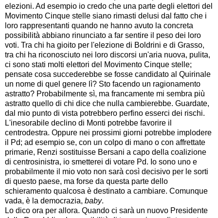
elezioni. Ad esempio io credo che una parte degli elettori del
Movimento Cinque stelle siano rimasti delusi dal fatto che i
loro rappresentanti quando ne hanno avuto la concreta
possibilità abbiano rinunciato a far sentire il peso dei loro
voti. Tra chi ha gioito per l'elezione di Boldrini e di Grasso,
tra chi ha riconosciuto nei loro discorsi un'aria nuova, pulita,
ci sono stati molti elettori del Movimento Cinque stelle;
pensate cosa succederebbe se fosse candidato al Quirinale
un nome di quel genere lì? Sto facendo un ragionamento
astratto? Probabilmente sì, ma francamente mi sembra più
astratto quello di chi dice che nulla cambierebbe. Guardate,
dal mio punto di vista potrebbero perfino esserci dei rischi.
L'inesorabile declino di Monti potrebbe favorire il
centrodestra. Oppure nei prossimi giorni potrebbe implodere
il Pd; ad esempio se, con un colpo di mano o con affrettate
primarie, Renzi sostituisse Bersani a capo della coalizione
di centrosinistra, io smetterei di votare Pd. Io sono uno e
probabilmente il mio voto non sarà così decisivo per le sorti
di questo paese, ma forse da questa parte dello
schieramento qualcosa è destinato a cambiare. Comunque
vada, è la democrazia,
baby
.
Lo dico ora per allora. Quando ci sarà un nuovo Presidente