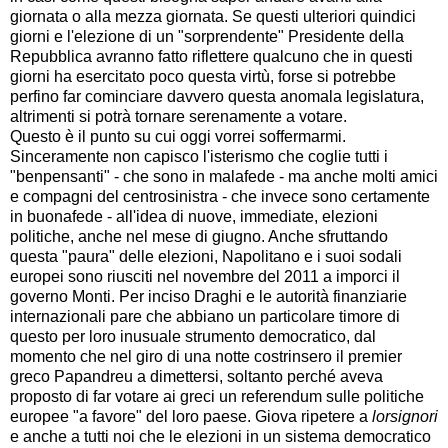
giornata o alla mezza giornata. Se questi ulteriori quindici
giorni e l'elezione di un "sorprendente" Presidente della
Repubblica avranno fatto riflettere qualcuno che in questi
giorni ha esercitato poco questa virtù, forse si potrebbe
perfino far cominciare davvero questa anomala legislatura,
altrimenti si potrà tornare serenamente a votare.
Questo è il punto su cui oggi vorrei soffermarmi.
Sinceramente non capisco l'isterismo che coglie tutti i
"benpensanti" - che sono in malafede - ma anche molti amici
e compagni del centrosinistra - che invece sono certamente
in buonafede - all'idea di nuove, immediate, elezioni
politiche, anche nel mese di giugno. Anche sfruttando
questa "paura" delle elezioni, Napolitano e i suoi sodali
europei sono riusciti nel novembre del 2011 a imporci il
governo Monti. Per inciso Draghi e le autorità finanziarie
internazionali pare che abbiano un particolare timore di
questo per loro inusuale strumento democratico, dal
momento che nel giro di una notte costrinsero il premier
greco Papandreu a dimettersi, soltanto perché aveva
proposto di far votare ai greci un referendum sulle politiche
europee "a favore" del loro paese. Giova ripetere a
lorsignori
e anche a tutti noi che le elezioni in un sistema democratico