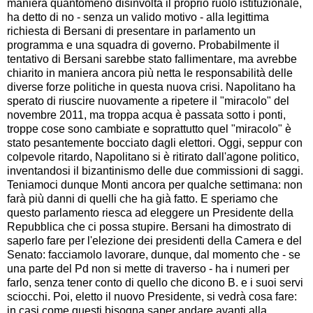
maniera quantomeno disinvolta il proprio ruolo istituzionale,
ha detto di no - senza un valido motivo - alla legittima
richiesta di Bersani di presentare in parlamento un
programma e una squadra di governo. Probabilmente il
tentativo di Bersani sarebbe stato fallimentare, ma avrebbe
chiarito in maniera ancora più netta le responsabilità delle
diverse forze politiche in questa nuova crisi. Napolitano ha
sperato di riuscire nuovamente a ripetere il "miracolo" del
novembre 2011, ma troppa acqua è passata sotto i ponti,
troppe cose sono cambiate e soprattutto quel "miracolo" è
stato pesantemente bocciato dagli elettori. Oggi, seppur con
colpevole ritardo, Napolitano si è ritirato dall'agone politico,
inventandosi il bizantinismo delle due commissioni di saggi.
Teniamoci dunque Monti ancora per qualche settimana: non
farà più danni di quelli che ha già fatto. E speriamo che
questo parlamento riesca ad eleggere un Presidente della
Repubblica che ci possa stupire. Bersani ha dimostrato di
saperlo fare per l'elezione dei presidenti della Camera e del
Senato: facciamolo lavorare, dunque, dal momento che - se
una parte del Pd non si mette di traverso - ha i numeri per
farlo, senza tener conto di quello che dicono B. e i suoi servi
sciocchi. Poi, eletto il nuovo Presidente, si vedrà cosa fare:
in casi come questi bisogna saper andare avanti alla