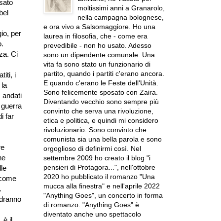
osato
moltissimi anni a Granarolo,
bel
nella campagna bolognese,
e ora vivo a Salsomaggiore. Ho una
io, per
laurea in filosofia, che - come era
o.
prevedibile - non ho usato. Adesso
za. Ci
sono un dipendente comunale. Una
vita fa sono stato un funzionario di
partito, quando i partiti c'erano ancora.
iti, i
E quando c'erano le Feste dell'Unità.
 la
Sono felicemente sposato con Zaira.
 andati
Diventando vecchio sono sempre più
 guerra
convinto che serva una rivoluzione,
i far
etica e politica, e quindi mi considero
rivoluzionario. Sono convinto che
comunista sia una bella parola e sono
re
orgoglioso di definirmi così. Nel
he
settembre 2009 ho creato il blog "i
pensieri di Protagora...", nell'ottobre
le
2020 ho pubblicato il romanzo "Una
a come
mucca alla finestra" e nell'aprile 2022
.
"Anything Goes", un concerto in forma
edranno
di romanzo. "Anything Goes" è
diventato anche uno spettacolo
 è il