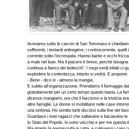
Arriviamo sotto le carceri di San Tommaso e chiediamo la 
sofferenti, i testardi antiregime, i controcorrente, q
corrente sotto l'increspata. Hanno barbe e occhi frizzan
a male nel buio. Ma il piacere è breve, perché bisogna p
continua a fianco dei tedeschi". I rospi verdi infatti c
esplodere la contentezza, intanto si vedrà. E propone: 
- Bene - dico io - almeno la mangia.
E subito all'organizzazione. Prendiamo il formaggio dal
gratuitamente per un certo tempo quanto basta. La fari
dicesse mangiami, ora che il fascismo e la tristizia er
altre famiglie. Le donne si mobilitano nelle case intorn
una sinfonia. Ho sentito tanti discorsi sulla fine del fas
Guardavo i miei ragazzi che saltavano e baciavano le p
lo Stato del Popolo. Io sono vecchio e per me questa è
Ma intanto la pastasciutta è cotta, e colmiamo i carri con