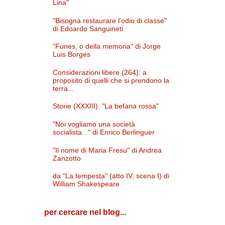
Lina"
"Bisogna restaurare l'odio di classe"
di Edoardo Sanguineti
"Funes, o della memoria" di Jorge
Luis Borges
Considerazioni libere (264): a
proposito di quelli che si prendono la
terra...
Storie (XXXIII). "La befana rossa"
"Noi vogliamo una società
socialista..." di Enrico Berlinguer
"Il nome di Maria Fresu" di Andrea
Zanzotto
da "La tempesta" (atto IV, scena I) di
William Shakespeare
per cercare nel blog...