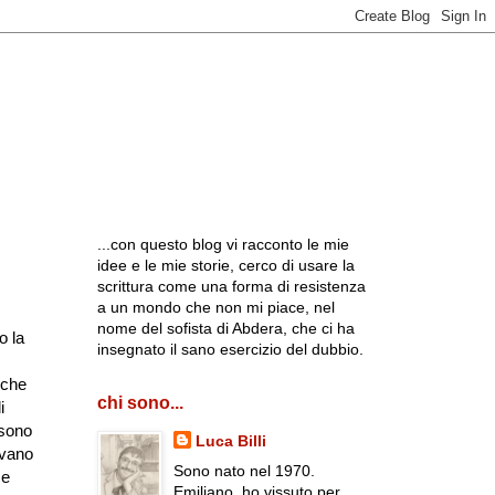
...con questo blog vi racconto le mie
idee e le mie storie, cerco di usare la
scrittura come una forma di resistenza
a un mondo che non mi piace, nel
nome del sofista di Abdera, che ci ha
o la
insegnato il sano esercizio del dubbio.
 che
chi sono...
i
 sono
Luca Billi
avano
Sono nato nel 1970.
me
Emiliano, ho vissuto per