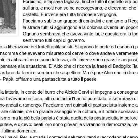
Forbicino, e tagliava tagliava, finché tutto il castello era p
sull'aria, e molti non se ne accorgevano, e dicevano: che 
castello. E invece era tutta finzione e vergogna.
Facciamo subito un gruppo di contadini e andiamo a Regg
la strada tutti si aggiungono e la colonna diventa un popol
Ognuno sembrava che aveva vinto lui, e questa era la for
sentivamo tutti capi di governo.
liberazione dei fratelli antifascisti. Si aprono le porte ed escono i pat
uelli insomma che avevano misurato col cervello dove andava veramente
ti, ci abbracciano e sono tuttossa, altri invece sono grassi e acquosi,
ensare alla situazione. E' Aldo che ci ricorda la frase di Badoglio: "la
i guardano da fermi e sembra che aspettino. Ma è pure Aldo che ci dice d
- Papà, offriamo una pastasciutta a tutto il paese.
la latteria, in conto del burro che Alcide Cervi si impegna a consegna
na l'avevamo in casa, altri contadini l'hanno pure data, e sembrava c
ano andati a ramengo. Facciamo vari quintali di pastasciutta insieme al
o alle caldaie, c'è un grande assaggiare la cottura, e il bollire suonav
cismo ma la più bella parlata è stata quella della pastasciutta in bollore
utele, e dicevo: beati loro sono giovani e vivranno in democrazia, v
 l'ultima domenica.
 i paioli. Per la strada i contadini salutano, tanti si accodano al carro,