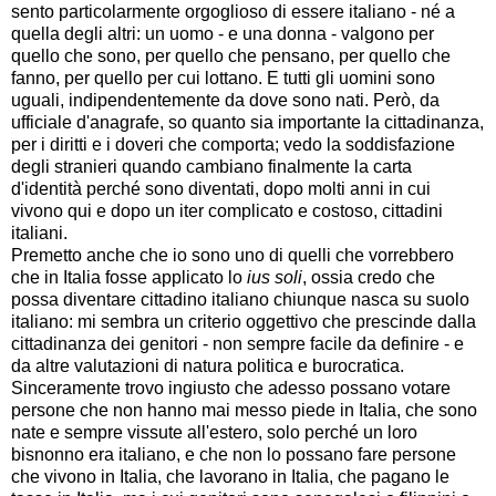
sento particolarmente orgoglioso di essere italiano - né a
quella degli altri: un uomo - e una donna - valgono per
quello che sono, per quello che pensano, per quello che
fanno, per quello per cui lottano. E tutti gli uomini sono
uguali, indipendentemente da dove sono nati. Però, da
ufficiale d'anagrafe, so quanto sia importante la cittadinanza,
per i diritti e i doveri che comporta; vedo la soddisfazione
degli stranieri quando cambiano finalmente la carta
d'identità perché sono diventati, dopo molti anni in cui
vivono qui e dopo un iter complicato e costoso, cittadini
italiani.
Premetto anche che io sono uno di quelli che vorrebbero
che in Italia fosse applicato lo
ius soli
, ossia credo che
possa diventare cittadino italiano chiunque nasca su suolo
italiano: mi sembra un criterio oggettivo che prescinde dalla
cittadinanza dei genitori - non sempre facile da definire - e
da altre valutazioni di natura politica e burocratica.
Sinceramente trovo ingiusto che adesso possano votare
persone che non hanno mai messo piede in Italia, che sono
nate e sempre vissute all'estero, solo perché un loro
bisnonno era italiano, e che non lo possano fare persone
che vivono in Italia, che lavorano in Italia, che pagano le