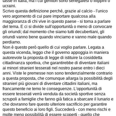
tasse in Italia, ma i cui genitori sono senegalesi o filippini o
ucraini.
Scrivo questa definizione perché, grazie al calcio - l'unico
vero argomento di cui pare importare qualcosa alla
maggioranza di chi vive in questo paese - si torna a parlare
del tema. E ci si divide sull'opportunità o meno di convocare
gli oriundi; dal momento che siamo tutti decubertiani, gli
oriundi vanno bene quando vinciamo e vanno male quando
perdiamo.
Non è questo però quello di cui voglio parlare. Legata a
questa vicenda, leggo che il governo appoggia in maniera
autorevole la proposta di legge di istituire la cosiddetta
cittadinanza sportiva, che garantirebbe di diventare italiani
ai minori stranieri tesserati nel nostro paese entro i dieci
anni. Viste le premesse non sono tendenzialmente contrario
a questa proposta, che comunque allarga la possibilità degli
stranieri più giovani di diventare cittadini italiani, ma
francamente ne temo le conseguenze. L'opportunità di
essere tesserati verrà venduta da società sportive senza
scrupoli a famiglie che fanno già fatica a sbarcare il lunario e
che dovranno fare questo ulteriore sacrificio per garantire
questo beneficio ai loro figli. Succederà - con meno rischi e
molte meno possibilità di essere scoperti - quello che