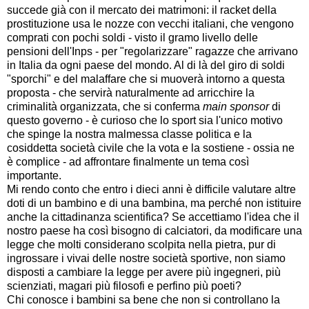
succede già con il mercato dei matrimoni: il racket della
prostituzione usa le nozze con vecchi italiani, che vengono
comprati con pochi soldi - visto il gramo livello delle
pensioni dell'Inps - per "regolarizzare" ragazze che arrivano
in Italia da ogni paese del mondo. Al di là del giro di soldi
"sporchi" e del malaffare che si muoverà intorno a questa
proposta - che servirà naturalmente ad arricchire la
criminalità organizzata, che si conferma
main sponsor
di
questo governo - è curioso che lo sport sia l'unico motivo
che spinge la nostra malmessa classe politica e la
cosiddetta società civile che la vota e la sostiene - ossia ne
è complice - ad affrontare finalmente un tema così
importante.
Mi rendo conto che entro i dieci anni è difficile valutare altre
doti di un bambino e di una bambina, ma perché non istituire
anche la cittadinanza scientifica? Se accettiamo l'idea che il
nostro paese ha così bisogno di calciatori, da modificare una
legge che molti considerano scolpita nella pietra, pur di
ingrossare i vivai delle nostre società sportive, non siamo
disposti a cambiare la legge per avere più ingegneri, più
scienziati, magari più filosofi e perfino più poeti?
Chi conosce i bambini sa bene che non si controllano la