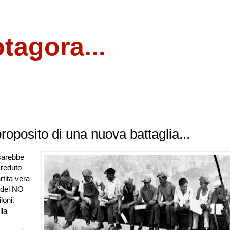
otagora...
roposito di una nuova battaglia...
sarebbe
creduto
rtita vera
 del NO
loni.
la