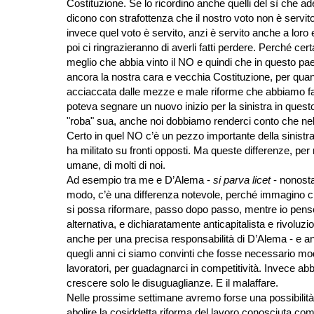
Costituzione. Se lo ricordino anche quelli del sì che ad
dicono con strafottenza che il nostro voto non è servito
invece quel voto è servito, anzi è servito anche a loro 
poi ci ringrazieranno di averli fatti perdere. Perché ce
meglio che abbia vinto il NO e quindi che in questo pae
ancora la nostra cara e vecchia Costituzione, per quan
acciaccata dalle mezze e male riforme che abbiamo fatt
poteva segnare un nuovo inizio per la sinistra in quest
"roba" sua, anche noi dobbiamo renderci conto che ne
Certo in quel NO c’è un pezzo importante della sinistra 
ha militato su fronti opposti. Ma queste differenze, per
umane, di molti di noi.
Ad esempio tra me e D’Alema -
si parva licet
- nonosta
modo, c’è una differenza notevole, perché immagino ch
si possa riformare, passo dopo passo, mentre io pen
alternativa, e dichiaratamente anticapitalista e rivolu
anche per una precisa responsabilità di D’Alema - e a
quegli anni ci siamo convinti che fosse necessario modifi
lavoratori, per guadagnarci in competitività. Invece abbi
crescere solo le disuguaglianze. E il malaffare.
Nelle prossime settimane avremo forse una possibilità
abolire la cosiddetta riforma del lavoro conosciuta co