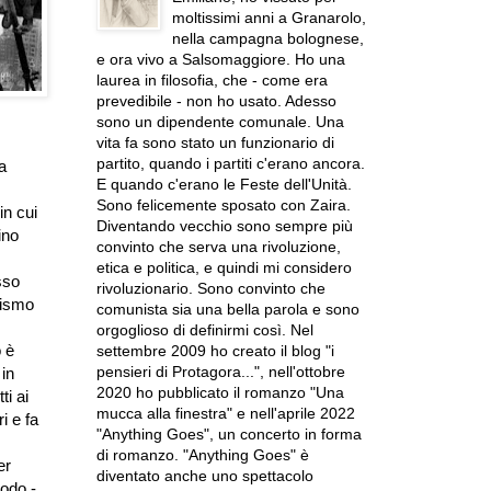
moltissimi anni a Granarolo,
nella campagna bolognese,
e ora vivo a Salsomaggiore. Ho una
laurea in filosofia, che - come era
prevedibile - non ho usato. Adesso
sono un dipendente comunale. Una
vita fa sono stato un funzionario di
partito, quando i partiti c'erano ancora.
a
E quando c'erano le Feste dell'Unità.
Sono felicemente sposato con Zaira.
in cui
Diventando vecchio sono sempre più
ino
convinto che serva una rivoluzione,
etica e politica, e quindi mi considero
sso
rivoluzionario. Sono convinto che
lismo
comunista sia una bella parola e sono
orgoglioso di definirmi così. Nel
 è
settembre 2009 ho creato il blog "i
pensieri di Protagora...", nell'ottobre
in
2020 ho pubblicato il romanzo "Una
ti ai
mucca alla finestra" e nell'aprile 2022
i e fa
"Anything Goes", un concerto in forma
di romanzo. "Anything Goes" è
er
diventato anche uno spettacolo
odo -