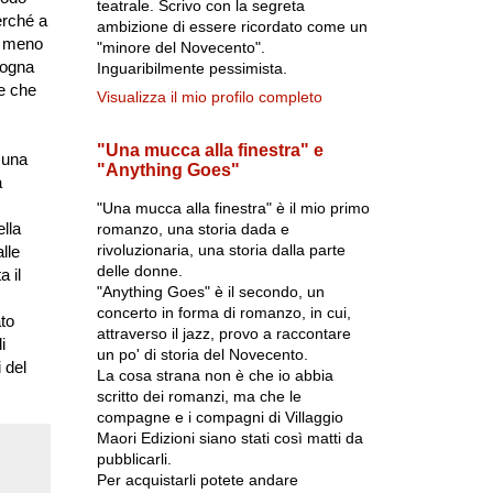
teatrale. Scrivo con la segreta
erché a
ambizione di essere ricordato come un
 o meno
"minore del Novecento".
sogna
Inguaribilmente pessimista.
re che
Visualizza il mio profilo completo
"Una mucca alla finestra" e
 una
"Anything Goes"
a
"Una mucca alla finestra" è il mio primo
lla
romanzo, una storia dada e
rivoluzionaria, una storia dalla parte
lle
delle donne.
a il
"Anything Goes" è il secondo, un
concerto in forma di romanzo, in cui,
to
attraverso il jazz, provo a raccontare
i
un po' di storia del Novecento.
 del
La cosa strana non è che io abbia
scritto dei romanzi, ma che le
compagne e i compagni di Villaggio
Maori Edizioni siano stati così matti da
pubblicarli.
Per acquistarli potete andare