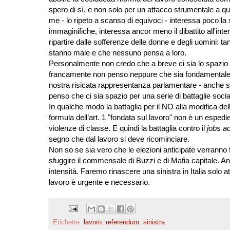
spero di sì, e non solo per un attacco strumentale a q
me - lo ripeto a scanso di equivoci - interessa poco la
immaginifiche, interessa ancor meno il dibattito all'int
ripartire dalle sofferenze delle donne e degli uomini: t
stanno male e che nessuno pensa a loro.
Personalmente non credo che a breve ci sia lo spazio pe
francamente non penso neppure che sia fondamentale de
nostra risicata rappresentanza parlamentare - anche 
penso che ci sia spazio per una serie di battaglie sociali
In qualche modo la battaglia per il NO alla modifica dell
formula dell’art. 1 "fondata sul lavoro" non è un espedie
violenze di classe. E quindi la battaglia contro il
jobs ac
segno che dal lavoro si deve ricominciare.
Non so se sia vero che le elezioni anticipate verranno 
sfuggire il commensale di Buzzi e di Mafia capitale. Anch
intensità. Faremo rinascere una sinistra in Italia solo 
lavoro è urgente e necessario.
Etichette:
lavoro
,
referendum
,
sinistra