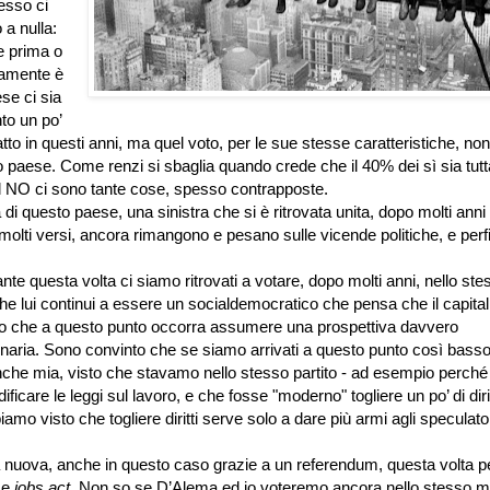
esso ci
 a nulla:
e prima o
rtamente è
se ci sia
to un po’
o in questi anni, ma quel voto, per le sue stesse caratteristiche, non
o paese. Come renzi si sbaglia quando crede che il 40% dei sì sia tutt
l NO ci sono tante cose, spesso contrapposte.
di questo paese, una sinistra che si è ritrovata unita, dopo molti anni 
 molti versi, ancora rimangono e pesano sulle vicende politiche, e perf
nte questa volta ci siamo ritrovati a votare, dopo molti anni, nello ste
e lui continui a essere un socialdemocratico che pensa che il capita
so che a questo punto occorra assumere una prospettiva davvero
zionaria. Sono convinto che se siamo arrivati a questo punto così basso
nche mia, visto che stavamo nello stesso partito - ad esempio perché 
care le leggi sul lavoro, e che fosse "moderno" togliere un po’ di dirit
amo visto che togliere diritti serve solo a dare più armi agli speculator
 nuova, anche in questo caso grazie a un referendum, questa volta p
me
jobs act
. Non so se D’Alema ed io voteremo ancora nello stesso m