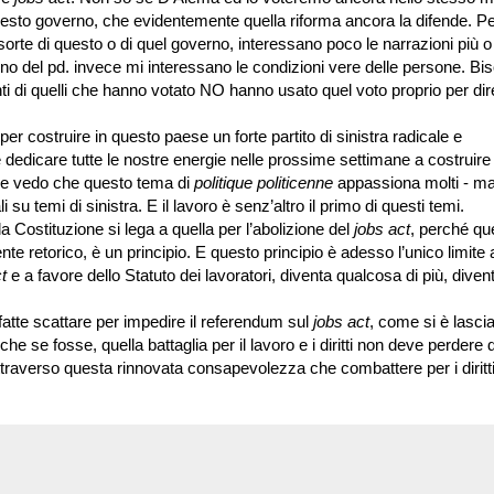
uesto governo, che evidentemente quella riforma ancora la difende. P
 sorte di questo o di quel governo, interessano poco le narrazioni più
erno del pd. invece mi interessano le condizioni vere delle persone. Bi
anti di quelli che hanno votato NO hanno usato quel voto proprio per di
r costruire in questo paese un forte partito di sinistra radicale e
dicare tutte le nostre energie nelle prossime settimane a costruire
se vedo che questo tema di
politique politicenne
appassiona molti - m
 su temi di sinistra. E il lavoro è senz’altro il primo di questi temi.
a Costituzione si lega a quella per l’abolizione del
jobs act
, perché que
nte retorico, è un principio. E questo principio è adesso l’unico limite a
t
e a favore dello Statuto dei lavoratori, diventa qualcosa di più, divent
fatte scattare per impedire il referendum sul
jobs act
, come si è lascia
e se fosse, quella battaglia per il lavoro e i diritti non deve perdere d
attraverso questa rinnovata consapevolezza che combattere per i diritti