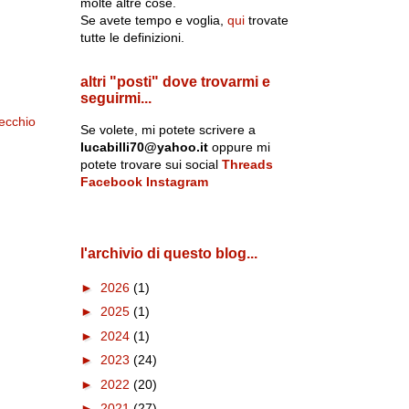
molte altre cose.
Se avete tempo e voglia,
qui
trovate
tutte le definizioni.
altri "posti" dove trovarmi e
seguirmi...
ecchio
Se volete, mi potete scrivere a
lucabilli70@yahoo.it
oppure mi
potete trovare sui social
Threads
Facebook
Instagram
l'archivio di questo blog...
►
2026
(1)
►
2025
(1)
►
2024
(1)
►
2023
(24)
►
2022
(20)
►
2021
(27)