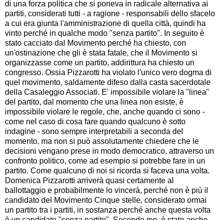
di una forza politica che si poneva in radicale alternativa ai
partiti, considerati tutti - a ragione - responsabili dello sfacelo
a cui era giunta l'amministrazione di quella città, quindi ha
vinto perché in qualche modo "senza partito". In seguito è
stato cacciato dal Movimento perché ha chiesto, con
un'ostinazione che gli è stata fatale, che il Movimento si
organizzasse come un partito, addirittura ha chiesto un
congresso. Ossia Pizzarotti ha violato l'unico vero dogma di
quel movimento, saldamente difeso dalla casta sacerdotale
della Casaleggio Associati. E' impossibile violare la "linea"
del partito, dal momento che una linea non esiste, è
impossibile violare le regole, che, anche quando ci sono -
come nel caso di cosa fare quando qualcuno è sotto
indagine - sono sempre interpretabili a seconda del
momento, ma non si può assolutamente chiedere che le
decisioni vengano prese in modo democratico, attraverso un
confronto politico, come ad esempio si potrebbe fare in un
partito. Come qualcuno di noi si ricorda si faceva una volta.
Domenica Pizzarotti arriverà quasi certamente al
ballottaggio e probabilmente lo vincerà, perché non è più il
candidato del Movimento Cinque stelle, considerato ormai
un partito tra i partiti, in sostanza perché anche questa volta
è un candidato "senza partito". Secondo me, è stato anche