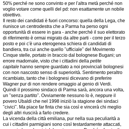
50% perché ne sono convinto e per l'altra metà perché non
voglio votare come quelli del pd: non esattamente un nobile
obiettivo.
Il resto dei candidati è fuori concorso: quella della Lega, che
riunisce un centrodestra che a Parma ha perso ogni
opportunità di essere in gara - anche perché il suo elettorato
di riferimento è ormai migrato da altre parti - corre per il terzo
posto e poi c'è una eterogenea schiera di candidati di
bandiera, tra cui anche quello "ufficiale" del Movimento
Cinque stelle, portato in braccio dal bolognese Bugani; un
errore madornale, visto che i cittadini della
petite
capitale
hanno sempre guardato a noi provinciali bolognesi
con non nascosto senso di superiorità. Sentimento peraltro
ricambiato, tanto che i bolognesi dicevano di preferire
Wagner pur di non rendere omaggio al genio di Verdi.
Quindi il prossimo sindaco di Parma sarà, ancora una volta,
un "senza partito". Ovviamente nessuno lo è, neppure il
povero Ubaldi che nel 1998 iniziò la stagione dei sindaci
"civici". Ma piace far finta che sia così e vincerà chi meglio
degli altri riuscirà a farlo credere.
La vicenda della città emiliana, pur nella sua peculiarità a
cui i cittadini parmigiani sono così testardamente attaccati,