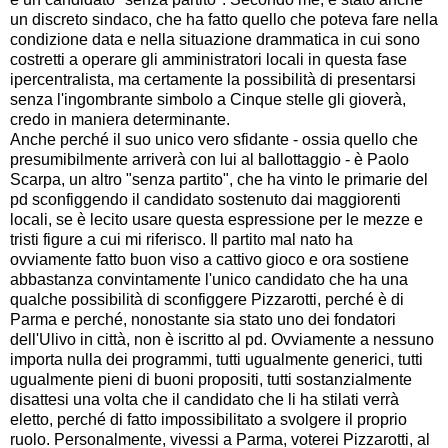
un discreto sindaco, che ha fatto quello che poteva fare nella
condizione data e nella situazione drammatica in cui sono
costretti a operare gli amministratori locali in questa fase
ipercentralista, ma certamente la possibilità di presentarsi
senza l'ingombrante simbolo a Cinque stelle gli gioverà,
credo in maniera determinante.
Anche perché il suo unico vero sfidante - ossia quello che
presumibilmente arriverà con lui al ballottaggio - è Paolo
Scarpa, un altro "senza partito", che ha vinto le primarie del
pd sconfiggendo il candidato sostenuto dai maggiorenti
locali, se è lecito usare questa espressione per le mezze e
tristi figure a cui mi riferisco. Il partito mal nato ha
ovviamente fatto buon viso a cattivo gioco e ora sostiene
abbastanza convintamente l'unico candidato che ha una
qualche possibilità di sconfiggere Pizzarotti, perché è di
Parma e perché, nonostante sia stato uno dei fondatori
dell'Ulivo in città, non è iscritto al pd. Ovviamente a nessuno
importa nulla dei programmi, tutti ugualmente generici, tutti
ugualmente pieni di buoni propositi, tutti sostanzialmente
disattesi una volta che il candidato che li ha stilati verrà
eletto, perché di fatto impossibilitato a svolgere il proprio
ruolo. Personalmente, vivessi a Parma, voterei Pizzarotti, al