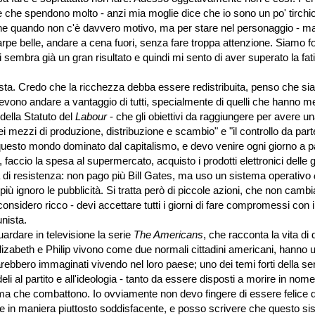
 che spendono molto - anzi mia moglie dice che io sono un po' tirchi
he quando non c'è davvero motivo, ma per stare nel personaggio - m
e belle, andare a cena fuori, senza fare troppa attenzione. Siamo fo
sembra già un gran risultato e quindi mi sento di aver superato la fati
ta. Credo che la ricchezza debba essere redistribuita, penso che sia
devono andare a vantaggio di tutti, specialmente di quelli che hanno m
della Statuto del
Labour
- che gli obiettivi da raggiungere per avere u
i mezzi di produzione, distribuzione e scambio" e "il controllo da part
n questo mondo dominato dal capitalismo, e devo venire ogni giorno a pa
faccio la spesa al supermercato, acquisto i prodotti elettronici delle 
a di resistenza: non pago più Bill Gates, ma uso un sistema operativo
 più ignoro le pubblicità. Si tratta però di piccole azioni, che non cambi
onsidero ricco - devi accettare tutti i giorni di fare compromessi con i
nista.
ardare in televisione la serie
The Americans
, che racconta la vita di
 Elizabeth e Philip vivono come due normali cittadini americani, hanno 
rebbero immaginati vivendo nel loro paese; uno dei temi forti della ser
eli al partito e all'ideologia - tanto da essere disposti a morire in nome
ma che combattono. Io ovviamente non devo fingere di essere felice d
che in maniera piuttosto soddisfacente, e posso scrivere che questo s