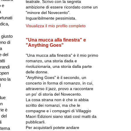
teatrale. Scrivo con la segreta
o e
ambizione di essere ricordato come un
a
"minore del Novecento".
rtunati
Inguaribilmente pessimista.
dica,
Visualizza il mio profilo completo
 giusto
"Una mucca alla finestra" e
eno di
"Anything Goes"
na
e del
"Una mucca alla finestra" è il mio primo
tti
romanzo, una storia dada e
rivoluzionaria, una storia dalla parte
grandi
delle donne.
open
"Anything Goes" è il secondo, un
ano la
concerto in forma di romanzo, in cui,
l
attraverso il jazz, provo a raccontare
un po' di storia del Novecento.
 due
La cosa strana non è che io abbia
un
scritto dei romanzi, ma che le
ie è
compagne e i compagni di Villaggio
 del
Maori Edizioni siano stati così matti da
pubblicarli.
i
Per acquistarli potete andare
istema