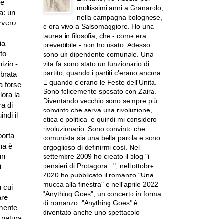
me
moltissimi anni a Granarolo,
a: un
nella campagna bolognese,
vvero
e ora vivo a Salsomaggiore. Ho una
laurea in filosofia, che - come era
ia
prevedibile - non ho usato. Adesso
to
sono un dipendente comunale. Una
vita fa sono stato un funzionario di
izio -
partito, quando i partiti c'erano ancora.
brata
E quando c'erano le Feste dell'Unità.
a forse
Sono felicemente sposato con Zaira.
lora la
Diventando vecchio sono sempre più
ra di
convinto che serva una rivoluzione,
indi il
etica e politica, e quindi mi considero
rivoluzionario. Sono convinto che
porta
comunista sia una bella parola e sono
na è
orgoglioso di definirmi così. Nel
un
settembre 2009 ho creato il blog "i
pensieri di Protagora...", nell'ottobre
i
2020 ho pubblicato il romanzo "Una
mucca alla finestra" e nell'aprile 2022
 cui
"Anything Goes", un concerto in forma
are
di romanzo. "Anything Goes" è
amente
diventato anche uno spettacolo
 natura