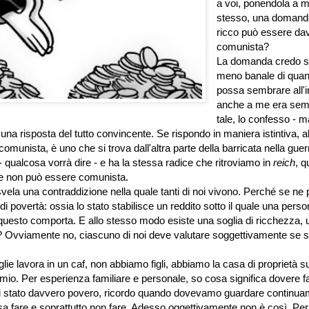
a voi, ponendola a 
stesso, una domand
ricco può essere da
comunista?
La domanda credo s
meno banale di quan
possa sembrare all'in
anche a me era sem
tale, lo confesso - m
na risposta del tutto convincente. Se rispondo in maniera istintiva, al
munista, è uno che si trova dall'altra parte della barricata nella guer
- qualcosa vorrà dire - e ha la stessa radice che ritroviamo in
reich
, qu
il re non può essere comunista.
svela una contraddizione nella quale tanti di noi vivono. Perché se ne 
di povertà: ossia lo stato stabilisce un reddito sotto il quale una perso
 questo comporta. E allo stesso modo esiste una soglia di ricchezza, 
co? Ovviamente no, ciascuno di noi deve valutare soggettivamente se s
e lavora in un caf, non abbiamo figli, abbiamo la casa di proprietà su
o. Per esperienza familiare e personale, so cosa significa dovere f
mai stato davvero povero, ricordo quando dovevamo guardare continu
a fare e soprattutto non fare. Adesso oggettivamente non è così. Per