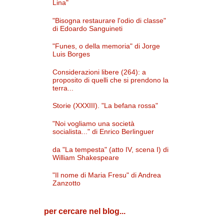
Lina"
"Bisogna restaurare l'odio di classe"
di Edoardo Sanguineti
"Funes, o della memoria" di Jorge
Luis Borges
Considerazioni libere (264): a
proposito di quelli che si prendono la
terra...
Storie (XXXIII). "La befana rossa"
"Noi vogliamo una società
socialista..." di Enrico Berlinguer
da "La tempesta" (atto IV, scena I) di
William Shakespeare
"Il nome di Maria Fresu" di Andrea
Zanzotto
per cercare nel blog...