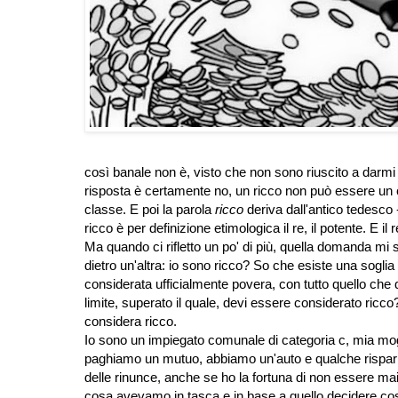
così banale non è, visto che non sono riuscito a darmi u
risposta è certamente no, un ricco non può essere un co
classe. E poi la parola
ricco
deriva dall'antico tedesco 
ricco è per definizione etimologica il re, il potente. E 
Ma quando ci rifletto un po' di più, quella domanda mi 
dietro un'altra: io sono ricco? So che esiste una soglia 
considerata ufficialmente povera, con tutto quello che
limite, superato il quale, devi essere considerato ric
considera ricco.
Io sono un impiegato comunale di categoria c, mia mogli
paghiamo un mutuo, abbiamo un'auto e qualche risparmi
delle rinunce, anche se ho la fortuna di non essere 
cosa avevamo in tasca e in base a quello decidere cos