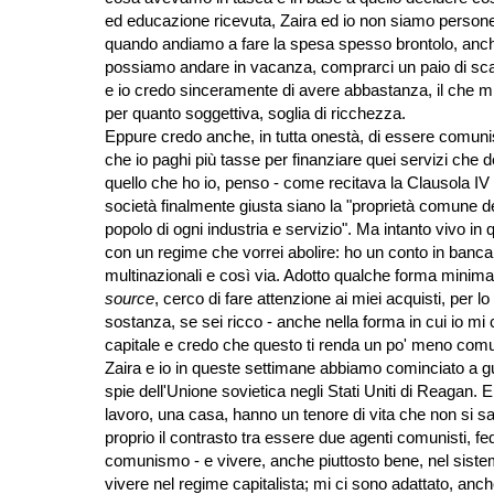
ed educazione ricevuta, Zaira ed io non siamo persone
quando andiamo a fare la spesa spesso brontolo, anc
possiamo andare in vacanza, comprarci un paio di scarp
e io credo sinceramente di avere abbastanza, il che mi 
per quanto soggettiva, soglia di ricchezza.
Eppure credo anche, in tutta onestà, di essere comunis
che io paghi più tasse per finanziare quei servizi che 
quello che ho io, penso - come recitava la Clausola IV 
società finalmente giusta siano la "proprietà comune de
popolo di ogni industria e servizio". Ma intanto vivo i
con un regime che vorrei abolire: ho un conto in banca, 
multinazionali e così via. Adotto qualche forma minim
source
, cerco di fare attenzione ai miei acquisti, per lo
sostanza, se sei ricco - anche nella forma in cui io mi c
capitale e credo che questo ti renda un po' meno comu
Zaira e io in queste settimane abbiamo cominciato a gu
spie dell'Unione sovietica negli Stati Uniti di Reagan.
lavoro, una casa, hanno un tenore di vita che non si sa
proprio il contrasto tra essere due agenti comunisti, fed
comunismo - e vivere, anche piuttosto bene, nel siste
vivere nel regime capitalista; mi ci sono adattato, an