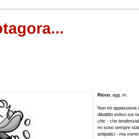
otagora...
Ricco
,
agg. m.
Non mi appassiona i
dibattito estivo sui
ra
chic
- che tendenzia
mi sono sempre stat
antipatici - ma vorrei