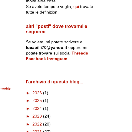
molte altre cose.
Se avete tempo e voglia,
qui
trovate
tutte le definizioni.
altri "posti" dove trovarmi e
seguirmi...
Se volete, mi potete scrivere a
lucabilli70@yahoo.it
oppure mi
potete trovare sui social
Threads
Facebook
Instagram
l'archivio di questo blog...
ecchio
►
2026
(1)
►
2025
(1)
►
2024
(1)
►
2023
(24)
►
2022
(20)
►
2021
(27)