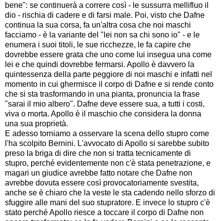
bene": se continuerà a correre così - le sussurra mellifluo il
dio - rischia di cadere e di farsi male. Poi, visto che Dafne
continua la sua corsa, fa un'altra cosa che noi maschi
facciamo - è la variante del "lei non sa chi sono io" - e le
enumera i suoi titoli, le sue ricchezze, le fa capire che
dovrebbe essere grata che uno come lui insegua una come
lei e che quindi dovrebbe fermarsi. Apollo è davvero la
quintessenza della parte peggiore di noi maschi e infatti nel
momento in cui ghermisce il corpo di Dafne e si rende conto
che si sta trasformando in una pianta, pronuncia la frase
"sarai il mio albero". Dafne deve essere sua, a tutti i costi,
viva o morta. Apollo è il maschio che considera la donna
una sua proprietà.
E adesso torniamo a osservare la scena dello stupro come
l'ha scolpito Bernini. L'avvocato di Apollo si sarebbe subito
preso la briga di dire che non si tratta tecnicamente di
stupro, perché evidentemente non c'è stata penetrazione, e
magari un giudice avrebbe fatto notare che Dafne non
avrebbe dovuta essere così provocatoriamente svestita,
anche se è chiaro che la veste le sta cadendo nello sforzo di
sfuggire alle mani del suo stupratore. E invece lo stupro c'è
stato perché Apollo riesce a toccare il corpo di Dafne non