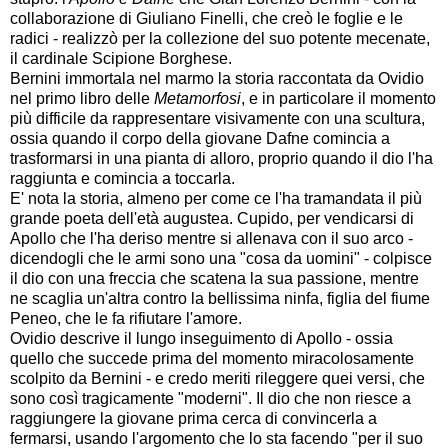
collaborazione di Giuliano Finelli, che creò le foglie e le
radici - realizzò per la collezione del suo potente mecenate,
il cardinale Scipione Borghese.
Bernini immortala nel marmo la storia raccontata da Ovidio
nel primo libro delle
Metamorfosi
, e in particolare il momento
più difficile da rappresentare visivamente con una scultura,
ossia quando il corpo della giovane Dafne comincia a
trasformarsi in una pianta di alloro, proprio quando il dio l'ha
raggiunta e comincia a toccarla.
E' nota la storia, almeno per come ce l'ha tramandata il più
grande poeta dell'età augustea. Cupido, per vendicarsi di
Apollo che l'ha deriso mentre si allenava con il suo arco -
dicendogli che le armi sono una "cosa da uomini" - colpisce
il dio con una freccia che scatena la sua passione, mentre
ne scaglia un'altra contro la bellissima ninfa, figlia del fiume
Peneo, che le fa rifiutare l'amore.
Ovidio descrive il lungo inseguimento di Apollo - ossia
quello che succede prima del momento miracolosamente
scolpito da Bernini - e credo meriti rileggere quei versi, che
sono così tragicamente "moderni". Il dio che non riesce a
raggiungere la giovane prima cerca di convincerla a
fermarsi, usando l'argomento che lo sta facendo "per il suo