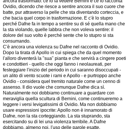
ancora trasformato: ce lo fa vedere Bernini e ce lo racconta
Ovidio, dicendo che riesce a sentire ancora il suo cuore che
batte, pur attraverso la pelle che sta diventando corteccia, e
che bacia quel corpo in trasformazione. E c'è lo stupro
perché Dafne fa in tempo a sentire su di sé quella mano che
la sta violando, quelle labbra che non voleva sentire: il
dolore del suo volto è perché sente che lo stupro si sta
consumando.
C'è ancora una violenza su Dafne nel racconto di Ovidio.
Dopo la tirata di Apollo in cui spiega che da quel momento
l'alloro diventerà la "sua" pianta e che servirà a cingere poeti
e condottieri - quello che oggi fanno i neolaureati, per
festeggiare l'inizio del periodo in cui saranno disoccupati -
un alito di vento scuote i rami e Apollo - e purtroppo anche
Ovidio - considera quel tremito naturale come un cenno di
assenso. Il dio vuole che comunque Dafne dica sì.
Naturalmente noi dobbiamo continuare a guardare con
meraviglia quella scultura di Bernini, come continueremo a
leggere i versi levigatissimi di Ovidio. Ma non dobbiamo
usare espressioni ipocrite: Apollo non è innamorato di
Dafne, non la sta corteggiando. La sta stuprando, sta
esercitando su di lei una violenza terribile. A Dafne
dobbiamo, almeno noi, l'uso delle parole esatte.