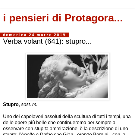
i pensieri di Protagora...
domenica 24 marzo 2019
Verba volant (641): stupro...
Stupro
,
sost. m.
Uno dei capolavori assoluti della scultura di tutti i tempi, una
delle opere più belle che continueremo per sempre a
osservare con stupita ammirazione, è la descrizione di uno
stupro: l'
Apollo e Dafne
che Gian Lorenzo Bernini - con la