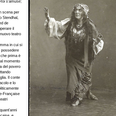
Roi s'amuse
;
n scena per
o Stendhal,
ed de
perare il
 nuovo teatro
amma in cui si
er possedere
, che prima è
 dal momento
ia del povero
ettando
glia. Il conte
acolo e lo
liticamente
ie-Française
eatri
quant'anni
çaise, e