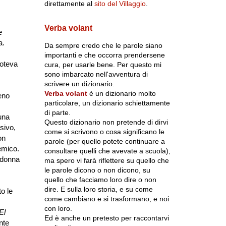
direttamente al
sito del Villaggio
.
Verba volant
e
ra.
Da sempre credo che le parole siano
importanti e che occorra prendersene
poteva
cura, per usarle bene. Per questo mi
sono imbarcato nell'avventura di
scrivere un dizionario.
Verba volant
è un dizionario molto
eno
particolare, un dizionario schiettamente
di parte.
 una
Questo dizionario non pretende di dirvi
sivo,
come si scrivono o cosa significano le
on
parole (per quello potete continuare a
emico.
consultare quelli che avevate a scuola),
 donna
ma spero vi farà riflettere su quello che
le parole dicono o non dicono, su
quello che facciamo loro dire o non
dire. E sulla loro storia, e su come
o le
come cambiano e si trasformano; e noi
con loro.
El
Ed è anche un pretesto per raccontarvi
nte