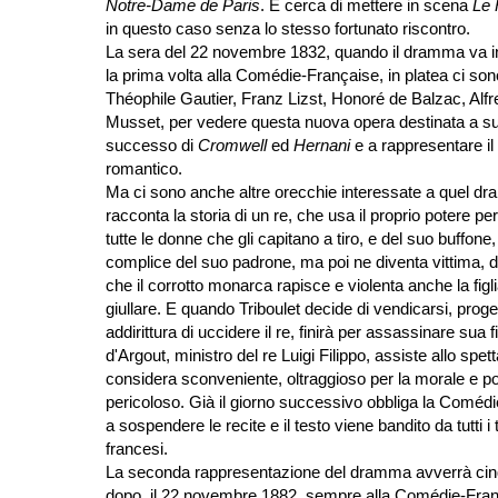
Notre-Dame de Paris
. E cerca di mettere in scena
Le 
in questo caso senza lo stesso fortunato riscontro.
La sera del 22 novembre 1832, quando il dramma va i
la prima volta alla Comédie-Française, in platea ci son
Théophile Gautier, Franz Lizst, Honoré de Balzac, Alfr
Musset, per vedere questa nuova opera destinata a su
successo di
Cromwell
ed
Hernani
e a rappresentare il
romantico.
Ma ci sono anche altre orecchie interessate a quel dr
racconta la storia di un re, che usa il proprio potere p
tutte le donne che gli capitano a tiro, e del suo buffone
complice del suo padrone, ma poi ne diventa vittima,
che il corrotto monarca rapisce e violenta anche la figl
giullare. E quando Triboulet decide di vendicarsi, prog
addirittura di uccidere il re, finirà per assassinare sua fi
d'Argout, ministro del re Luigi Filippo, assiste allo spett
considera sconveniente, oltraggioso per la morale e po
pericoloso. Già il giorno successivo obbliga la Coméd
a sospendere le recite e il testo viene bandito da tutti i t
francesi.
La seconda rappresentazione del dramma avverrà cin
dopo, il 22 novembre 1882, sempre alla Comédie-Fran