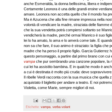
anche Esmeralda, la donna bellissima, libera e indipe
Certamente Leonora è una delle grandi eroine verdiane, 
amare. Leonora non accetta quello che il mondo ha prep
Ma è Azucena che alla fine rimane impressa nella nostr
volontà di vendicare la madre, straziata delle fiamme d
che la sua vendetta potrà compiersi soltanto se Manri
vendicherà la madre, perché ormai Manrico è suo figlio
lei lo ha amato, lo ama e lo amerà come tale. E quando 
non sa che fare, il suo animo è straziato: la figlia che
madre che ha perso il proprio figlio. Garcia Gutierrez 
questo personaggio, a partire dal primo brano con cui e
vampa
che pur sembrando una canzone popolare, la nen
cui lei ha assistito bambina. E in qualche modo è anch
a cui è destinata è molto più cruda: deve sopravvive
Il ribelle Verdi racconta con la sua musica che quella z
acquistato il biglietto per andare a teatro. E noi po
Violetta, come Marie, sempre migliori di noi.
Etichette:
vampa
,
verba volant