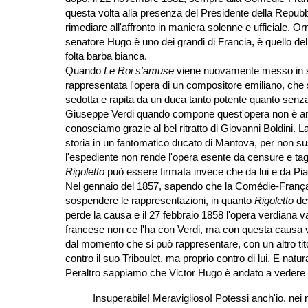
questa volta alla presenza del Presidente della Repubb
rimediare all'affronto in maniera solenne e ufficiale. Or
senatore Hugo è uno dei grandi di Francia, è quello dell
folta barba bianca.
Quando
Le Roi s'amuse
viene nuovamente messo in sc
rappresentata l'opera di un compositore emiliano, che s
sedotta e rapita da un duca tanto potente quanto senz
Giuseppe Verdi quando compone quest'opera non è ancor
conosciamo grazie al bel ritratto di Giovanni Boldini. L
storia in un fantomatico ducato di Mantova, per non s
l'espediente non rende l'opera esente da censure e tagl
Rigoletto
può essere firmata invece che da lui e da Pia
Nel gennaio del 1857, sapendo che la Comédie-Française
sospendere le rappresentazioni, in quanto
Rigoletto
dev
perde la causa e il 27 febbraio 1858 l'opera verdiana v
francese non ce l'ha con Verdi, ma con questa causa vu
dal momento che si può rappresentare, con un altro tit
contro il suo Triboulet, ma proprio contro di lui. E nat
Peraltro sappiamo che Victor Hugo è andato a vedere
Insuperabile! Meraviglioso! Potessi anch'io, ne