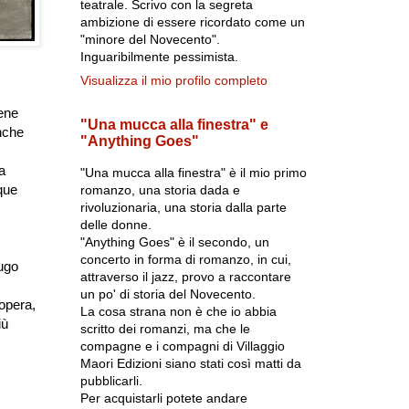
teatrale. Scrivo con la segreta
ambizione di essere ricordato come un
"minore del Novecento".
Inguaribilmente pessimista.
Visualizza il mio profilo completo
iene
"Una mucca alla finestra" e
nche
"Anything Goes"
a
"Una mucca alla finestra" è il mio primo
que
romanzo, una storia dada e
rivoluzionaria, una storia dalla parte
delle donne.
"Anything Goes" è il secondo, un
concerto in forma di romanzo, in cui,
ugo
attraverso il jazz, provo a raccontare
un po' di storia del Novecento.
opera,
La cosa strana non è che io abbia
iù
scritto dei romanzi, ma che le
compagne e i compagni di Villaggio
Maori Edizioni siano stati così matti da
pubblicarli.
Per acquistarli potete andare