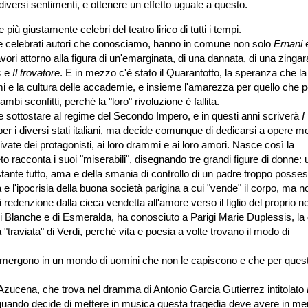
diversi sentimenti, e ottenere un effetto uguale a questo.
 più giustamente celebri del teatro lirico di tutti i tempi.
hi e celebrati autori che conosciamo, hanno in comune non solo
Ernani
vori attorno alla figura di un'emarginata, di una dannata, di una zinga
s
e
Il trovatore
. E in mezzo c'è stato il Quarantotto, la speranza che la
imi e la cultura delle accademie, e insieme l'amarezza per quello che 
i sconfitti, perché la "loro" rivoluzione è fallita.
he sottostare al regime del Secondo Impero, e in questi anni scriverà
I
er i diversi stati italiani, ma decide comunque di dedicarsi a opere m
ivate dei protagonisti, ai loro drammi e ai loro amori. Nasce così la
eto racconta i suoi "miserabili", disegnando tre grandi figure di donne:
stante tutto, ama e della smania di controllo di un padre troppo posses
 e l'ipocrisia della buona società parigina a cui "vende" il corpo, ma n
 redenzione dalla cieca vendetta all'amore verso il figlio del proprio n
di Blanche e di Esmeralda, ha conosciuto a Parigi Marie Duplessis, la
"traviata" di Verdi, perché vita e poesia a volte trovano il modo di
emergono in un mondo di uomini che non le capiscono e che per quest
i Azucena, che trova nel dramma di Antonio Garcia Gutierrez intitolato
quando decide di mettere in musica questa tragedia deve avere in me