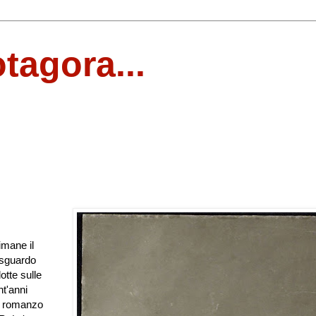
otagora...
imane il
 sguardo
otte sulle
t'anni
l romanzo