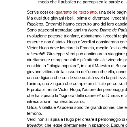
modo che il pubblico ne percepisca le parole e i 
Scrive così del
quartetto del terzo atto
, una delle pagine
Ma quei due giovani ribelli, prima di diventare i vecc
Rigoletto
. Entrambi hanno costruito uno dei loro capola
Sono trascorsi trentadue anni tra
Notre-Dame de Pari
rivoluzione potesse trionfare, abbattendo i vecchi reg
essere e non è stato. Hugo e Verdi si considerano entramb
Victor Hugo deve lasciare la Francia, meglio l'esilio c
miserabili
. Giuseppe Verdi può continuare a viaggiare p
direttamente risorgimentali e più attente alle vicende pr
cosiddetta "trilogia popolare", in cui il Maestro di Buss
giovane vittima della lussuria dell'uomo che ella, nono
una cortigiana che con le sue qualità svela la grettezza
l'anima, una zingara che compie un difficile percorso di
E probabilmente Victor Hugo, l'autore dei personaggi 
che ha ispirato la "signora delle camelie" di Dumas e la 
intrecciarsi in maniera bizzarra.
Gilda, Violetta e Azucena sono tre grandi donne, che 
temono.
Verdi non si ispira a Hugo per creare il personaggio d
trovador
, che legge direttamente in spagnolo. Eppure 