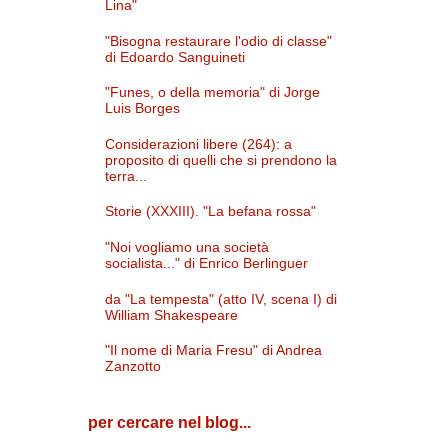
Lina"
"Bisogna restaurare l'odio di classe"
di Edoardo Sanguineti
"Funes, o della memoria" di Jorge
Luis Borges
Considerazioni libere (264): a
proposito di quelli che si prendono la
terra...
Storie (XXXIII). "La befana rossa"
"Noi vogliamo una società
socialista..." di Enrico Berlinguer
da "La tempesta" (atto IV, scena I) di
William Shakespeare
"Il nome di Maria Fresu" di Andrea
Zanzotto
per cercare nel blog...