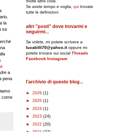
molte altre cose.
Se avete tempo e voglia,
qui
trovate
a
tutte le definizioni.
ario.
a la
altri "posti" dove trovarmi e
a sa
seguirmi...
perché
Se volete, mi potete scrivere a
lucabilli70@yahoo.it
oppure mi
nna
potete trovare sui social
Threads
lla
Facebook
Instagram
a
la
adre a
la pena
l'archivio di questo blog...
bbiamo
►
2026
(1)
a, come
►
2025
(1)
►
2024
(1)
►
2023
(24)
►
2022
(20)
►
2021
(27)