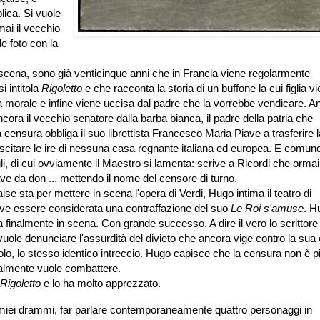
lica. Si vuole
mai il vecchio
e foto con la
ena, sono già venticinque anni che in Francia viene regolarmente
i intitola
Rigoletto
e che racconta la storia di un buffone la cui figlia v
a morale e infine viene uccisa dal padre che la vorrebbe vendicare. A
a il vecchio senatore dalla barba bianca, il padre della patria che
a censura obbliga il suo librettista Francesco Maria Piave a trasferire l
uscitare le ire di nessuna casa regnante italiana ed europea. E comun
i, di cui ovviamente il Maestro si lamenta: scrive a Ricordi che ormai
ve da don ... mettendo il nome del censore di turno.
 sta per mettere in scena l'opera di Verdi, Hugo intima il teatro di
e essere considerata una contraffazione del suo
Le Roi s'amuse
. H
a finalmente in scena. Con grande successo. A dire il vero lo scrittore
ole denunciare l'assurdità del divieto che ancora vige contro la sua 
olo, lo stesso identico intreccio. Hugo capisce che la censura non è p
uralmente vuole combattere.
Rigoletto
e lo ha molto apprezzato.
i miei drammi, far parlare contemporaneamente quattro personaggi in