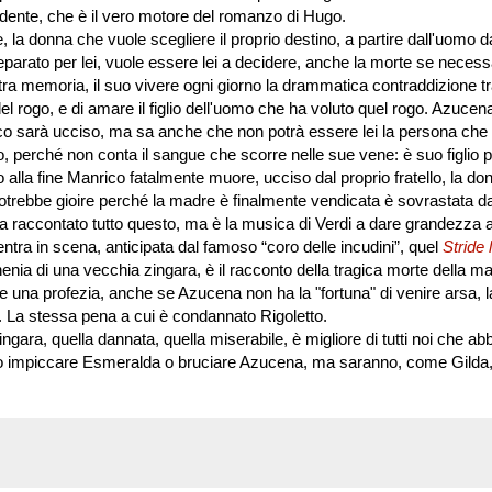
ndente, che è il vero motore del romanzo di Hugo.
la donna che vuole scegliere il proprio destino, a partire dall'uomo d
arato per lei, vuole essere lei a decidere, anche la morte se necess
a memoria, il suo vivere ogni giorno la drammatica contraddizione tr
el rogo, e di amare il figlio dell'uomo che ha voluto quel rogo. Azucen
co sarà ucciso, ma sa anche che non potrà essere lei la persona che
, perché non conta il sangue che scorre nelle sue vene: è suo figlio 
alla fine Manrico fatalmente muore, ucciso dal proprio fratello, la do
 potrebbe gioire perché la madre è finalmente vendicata è sovrastata da
ha raccontato tutto questo, ma è la musica di Verdi a dare grandezza 
ntra in scena, anticipata dal famoso “coro delle incudini”, quel
Stride 
ia di una vecchia zingara, è il racconto della tragica morte della m
e una profezia, anche se Azucena non ha la "fortuna" di venire arsa, 
re. La stessa pena a cui è condannato Rigoletto.
ingara, quella dannata, quella miserabile, è migliore di tutti noi che a
tremo impiccare Esmeralda o bruciare Azucena, ma saranno, come Gild