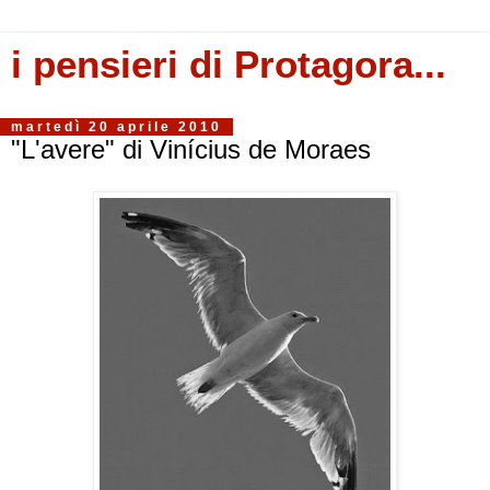
i pensieri di Protagora...
martedì 20 aprile 2010
"L'avere" di Vinícius de Moraes