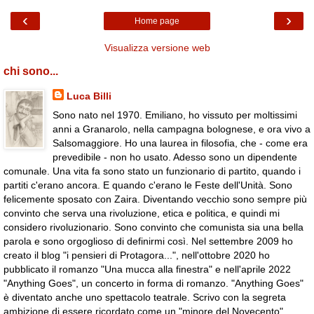
‹
›
Home page
Visualizza versione web
chi sono...
Luca Billi
Sono nato nel 1970. Emiliano, ho vissuto per moltissimi
anni a Granarolo, nella campagna bolognese, e ora vivo a
Salsomaggiore. Ho una laurea in filosofia, che - come era
prevedibile - non ho usato. Adesso sono un dipendente
comunale. Una vita fa sono stato un funzionario di partito, quando i
partiti c'erano ancora. E quando c'erano le Feste dell'Unità. Sono
felicemente sposato con Zaira. Diventando vecchio sono sempre più
convinto che serva una rivoluzione, etica e politica, e quindi mi
considero rivoluzionario. Sono convinto che comunista sia una bella
parola e sono orgoglioso di definirmi così. Nel settembre 2009 ho
creato il blog "i pensieri di Protagora...", nell'ottobre 2020 ho
pubblicato il romanzo "Una mucca alla finestra" e nell'aprile 2022
"Anything Goes", un concerto in forma di romanzo. "Anything Goes"
è diventato anche uno spettacolo teatrale. Scrivo con la segreta
ambizione di essere ricordato come un "minore del Novecento".