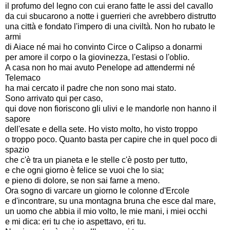
il profumo del legno con cui erano fatte le assi del cavallo
da cui sbucarono a notte i guerrieri che avrebbero distrutto
una città e fondato l'impero di una civiltà. Non ho rubato le
armi
di Aiace né mai ho convinto Circe o Calipso a donarmi
per amore il corpo o la giovinezza, l'estasi o l'oblio.
A casa non ho mai avuto Penelope ad attendermi né
Telemaco
ha mai cercato il padre che non sono mai stato.
Sono arrivato qui per caso,
qui dove non fioriscono gli ulivi e le mandorle non hanno il
sapore
dell'esate e della sete. Ho visto molto, ho visto troppo
o troppo poco. Quanto basta per capire che in quel poco di
spazio
che c'è tra un pianeta e le stelle c'è posto per tutto,
e che ogni giorno è felice se vuoi che lo sia;
e pieno di dolore, se non sai farne a meno.
Ora sogno di varcare un giorno le colonne d'Ercole
e d'incontrare, su una montagna bruna che esce dal mare,
un uomo che abbia il mio volto, le mie mani, i miei occhi
e mi dica: eri tu che io aspettavo, eri tu.