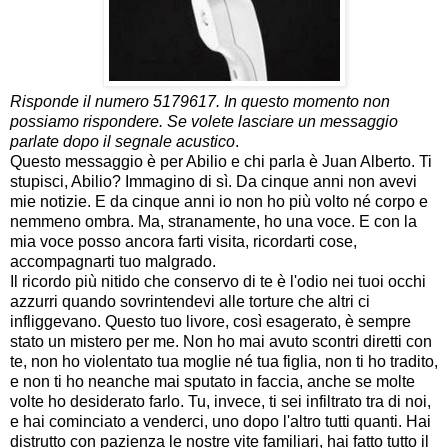
Risponde il numero 5179617. In questo momento non
possiamo rispondere. Se volete lasciare un messaggio
parlate dopo il segnale acustico
.
Questo messaggio è per Abilio e chi parla è Juan Alberto. Ti
stupisci, Abilio? Immagino di sì. Da cinque anni non avevi
mie notizie. E da cinque anni io non ho più volto né corpo e
nemmeno ombra. Ma, stranamente, ho una voce. E con la
mia voce posso ancora farti visita, ricordarti cose,
accompagnarti tuo malgrado.
Il ricordo più nitido che conservo di te è l'odio nei tuoi occhi
azzurri quando sovrintendevi alle torture che altri ci
infliggevano. Questo tuo livore, così esagerato, è sempre
stato un mistero per me. Non ho mai avuto scontri diretti con
te, non ho violentato tua moglie né tua figlia, non ti ho tradito,
e non ti ho neanche mai sputato in faccia, anche se molte
volte ho desiderato farlo. Tu, invece, ti sei infiltrato tra di noi,
e hai cominciato a venderci, uno dopo l'altro tutti quanti. Hai
distrutto con pazienza le nostre vite familiari, hai fatto tutto il