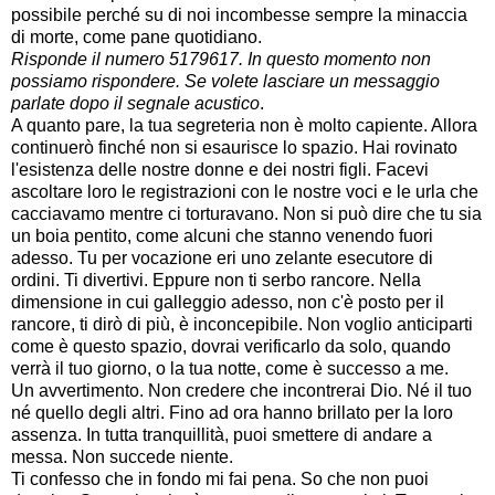
possibile perché su di noi incombesse sempre la minaccia
di morte, come pane quotidiano.
Risponde il numero 5179617. In questo momento non
possiamo rispondere. Se volete lasciare un messaggio
parlate dopo il segnale acustico
.
A quanto pare, la tua segreteria non è molto capiente. Allora
continuerò finché non si esaurisce lo spazio. Hai rovinato
l'esistenza delle nostre donne e dei nostri figli. Facevi
ascoltare loro le registrazioni con le nostre voci e le urla che
cacciavamo mentre ci torturavano. Non si può dire che tu sia
un boia pentito, come alcuni che stanno venendo fuori
adesso. Tu per vocazione eri uno zelante esecutore di
ordini. Ti divertivi. Eppure non ti serbo rancore. Nella
dimensione in cui galleggio adesso, non c'è posto per il
rancore, ti dirò di più, è inconcepibile. Non voglio anticiparti
come è questo spazio, dovrai verificarlo da solo, quando
verrà il tuo giorno, o la tua notte, come è successo a me.
Un avvertimento. Non credere che incontrerai Dio. Né il tuo
né quello degli altri. Fino ad ora hanno brillato per la loro
assenza. In tutta tranquillità, puoi smettere di andare a
messa. Non succede niente.
Ti confesso che in fondo mi fai pena. So che non puoi