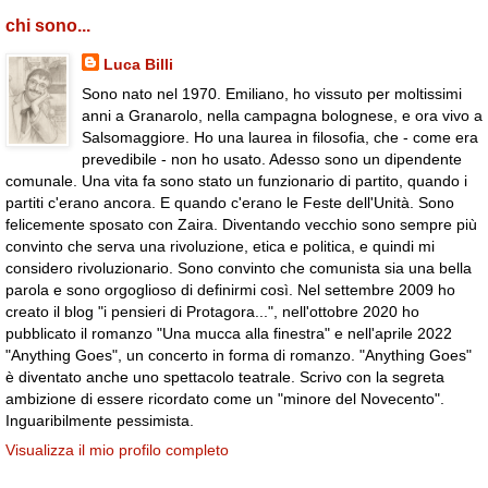
chi sono...
Luca Billi
Sono nato nel 1970. Emiliano, ho vissuto per moltissimi
anni a Granarolo, nella campagna bolognese, e ora vivo a
Salsomaggiore. Ho una laurea in filosofia, che - come era
prevedibile - non ho usato. Adesso sono un dipendente
comunale. Una vita fa sono stato un funzionario di partito, quando i
partiti c'erano ancora. E quando c'erano le Feste dell'Unità. Sono
felicemente sposato con Zaira. Diventando vecchio sono sempre più
convinto che serva una rivoluzione, etica e politica, e quindi mi
considero rivoluzionario. Sono convinto che comunista sia una bella
parola e sono orgoglioso di definirmi così. Nel settembre 2009 ho
creato il blog "i pensieri di Protagora...", nell'ottobre 2020 ho
pubblicato il romanzo "Una mucca alla finestra" e nell'aprile 2022
"Anything Goes", un concerto in forma di romanzo. "Anything Goes"
è diventato anche uno spettacolo teatrale. Scrivo con la segreta
ambizione di essere ricordato come un "minore del Novecento".
Inguaribilmente pessimista.
Visualizza il mio profilo completo