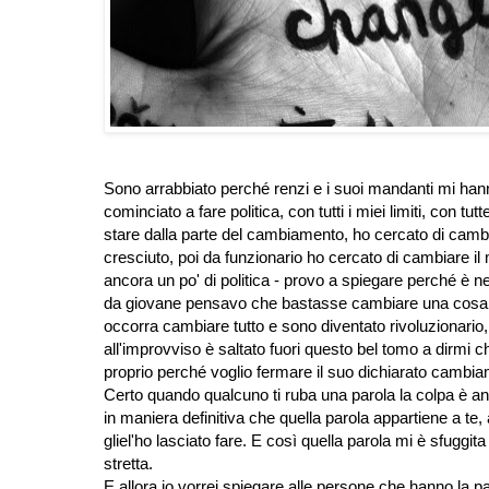
Sono arrabbiato perché renzi e i suoi mandanti mi han
cominciato a fare politica, con tutti i miei limiti, con t
stare dalla parte del cambiamento, ho cercato di cambi
cresciuto, poi da funzionario ho cercato di cambiare il 
ancora un po' di politica - provo a spiegare perché è 
da giovane pensavo che bastasse cambiare una cosa pe
occorra cambiare tutto e sono diventato rivoluzionario
all'improvviso è saltato fuori questo bel tomo a dirmi c
proprio perché voglio fermare il suo dichiarato cambi
Certo quando qualcuno ti ruba una parola la colpa è anc
in maniera definitiva che quella parola appartiene a te,
gliel'ho lasciato fare. E così quella parola mi è sfuggit
stretta.
E allora io vorrei spiegare alle persone che hanno la p