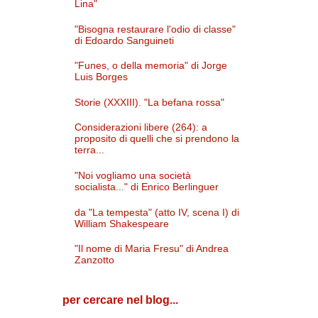
Lina"
"Bisogna restaurare l'odio di classe"
di Edoardo Sanguineti
"Funes, o della memoria" di Jorge
Luis Borges
Storie (XXXIII). "La befana rossa"
Considerazioni libere (264): a
proposito di quelli che si prendono la
terra...
"Noi vogliamo una società
socialista..." di Enrico Berlinguer
da "La tempesta" (atto IV, scena I) di
William Shakespeare
"Il nome di Maria Fresu" di Andrea
Zanzotto
per cercare nel blog...