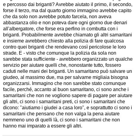
e percosso dai briganti? Avrebbe aiutato il primo, il secondo,
forse il terzo, ma dal quarto giorno immagino avrebbe capito
che da solo non avrebbe potuto farcela, non aveva
abbastanza olio e non poteva dare ogni giorno due denari
all'albergatore, che forse era perfino in combutta con i
briganti. Probabilmente avrebbe chiamato gli altri samaritani
e insieme avrebbero chiesto alla polizia di fare qualcosa
contro quei briganti che rendevano così pericolose le loro
strade. E - visto che comunque la polizia da sola non
sarebbe stata sufficiente - avrebbero organizzato un qualche
servizio per aiutare quelli che, nonostante tutto, fossero
caduti nelle mani dei briganti. Un samaritano può salvare un
giudeo, al massimo due, ma per salvarne migliaia bisogna
organizzarsi. Immagino che non sarebbe stato comunque
facile, perché, accanto al buon samaritano, ci sono anche i
samaritani che non ne vogliono sapere di pagare per aiutare
gli altri, ci sono i samaritani preti, ci sono i samaritani che
dicono: "aiutiamo i giudei a casa loro", e soprattutto ci sono i
samaritani che pensano che non valga la pena aiutare
nemmeno uno di quelli là, ci sono i samaritani che non
hanno mai imparato a essere gli altri.