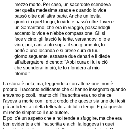
mezzo morto. Per caso, un sacerdote scendeva
per quella medesima strada e quando lo vide
passò oltre dall'altra parte. Anche un levita,
giunto in quel luogo, lo vide e passò oltre. Invece
un Samaritano, che era in viaggio, passandogli
accanto lo vide e n'ebbe compassione. Gli si
fece vicino, gli fasciò le ferite, versandovi olio e
vino; poi, caricatolo sopra il suo giumento, lo
portò a una locanda e si prese cura di lui. Il
giorno seguente, estrasse due denari e li diede
all'albergatore, dicendo: "Abbi cura di lui e ciò
che spenderai in più, te lo rifonderò al mio
ritorno."
La storia è nota, ma, leggendola con attenzione, non è
proprio il racconto edificante che ci hanno insegnato quando
eravamo piccoli. Intanto chi l'ha scritta era uno che ce
l'aveva a morte con i preti: credo che questo sia uno dei testi
più anticlericali della letteratura di tutti i tempi. E già questo
mi rende simpatico il suo autore.
E poi c'è un aspetto che a noi tende a sfuggire, ma che era
ben evidente a chi l'ha scritta e a chi la leggeva in quei