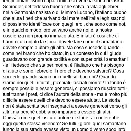
tempi lontani. Sono capaci tutti a scrivere la storia di Oskar
Schindler, del tedesco buono che salva la vita agli ebrei
nella Germania nazista o di Mimmo Lucano, l'italiano buono
che aiuta i neri che arrivano dal mare nell'Italia leghista: noi
ci possiamo identificare con quegli eroi, che sono come noi,
e in qualche modo loro salvano anche noi e la nostra
coscienza non proprio immacolata. E infatti è così che ci
hanno raccontato la storia: dovete fare come il samaritano,
dovete sempre aiutare gli altri. Ma cosa succede quando -
come nel brano che ho citato, in un contesto in cui i giudei
guardavano con grande ostilità e con superiorità i samaritani
- è il tedesco che sta per morire, è l'italiano che ha bisogno
di aiuto e sono l'ebreo e il nero che devono salvarci? Cosa
succede quando siamo noi quelli sui barconi? Quando
siamo noi quelli rifiutati, picchiati, lasciati morire? In fondo è
sempre possibile essere generosi, ci possiamo riuscire tutti -
tutti tranne i preti, ci dice l'autore della storia - ma è molto più
difficile essere quelli che devono essere aiutati. La storia
non è stata scritta per insegnarci a essere generosi verso gli
altri, ma perché dobbiamo imparare a essere gli altri.
Chissà come quell'oscuro autore di storie racconterebbe
oggi quella stessa vicenda? Se tutti i giorni quel samaritano
lungo la sua strada avesse visto un uomo diverso spogliato