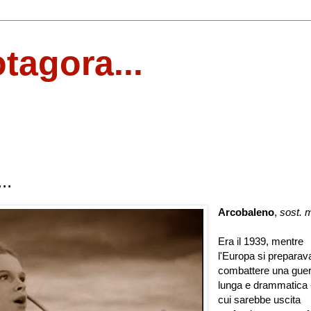
otagora...
..
Arcobaleno
,
sost. 
Era il 1939, mentre
l'Europa si preparav
combattere una guer
lunga e drammatica 
cui sarebbe uscita