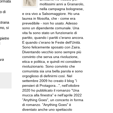
formata
moltissimi anni a Granarolo,
nella campagna bolognese,
o di
e ora vivo a Salsomaggiore. Ho una
laurea in filosofia, che - come era
strana
prevedibile - non ho usato. Adesso
no, si
sono un dipendente comunale. Una
vita fa sono stato un funzionario di
partito, quando i partiti c'erano ancora.
pietre
E quando c'erano le Feste dell'Unità.
l
Sono felicemente sposato con Zaira.
Diventando vecchio sono sempre più
convinto che serva una rivoluzione,
 va
etica e politica, e quindi mi considero
rivoluzionario. Sono convinto che
comunista sia una bella parola e sono
orgoglioso di definirmi così. Nel
settembre 2009 ho creato il blog "i
pensieri di Protagora...", nell'ottobre
2020 ho pubblicato il romanzo "Una
mucca alla finestra" e nell'aprile 2022
"Anything Goes", un concerto in forma
di romanzo. "Anything Goes" è
diventato anche uno spettacolo