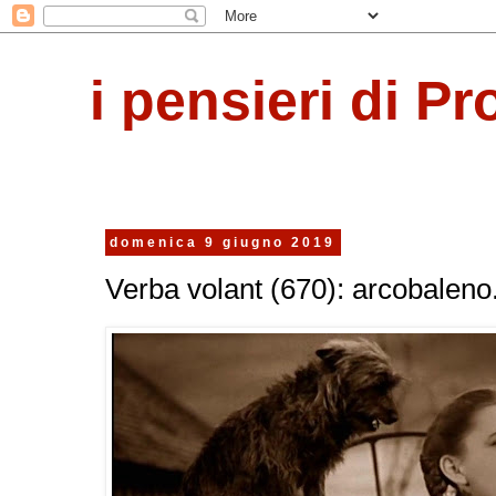
i pensieri di Pr
domenica 9 giugno 2019
Verba volant (670): arcobaleno.